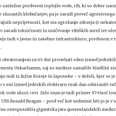
o zaslužne predvsem toplejše vode, rib, ki so dober nara
 sluzastih klobučarjev, pa je zaradi preveč agresivnega
čajnih neprijetnosti, kot sta ogrožanje zdravja (v nekat
ev zaradi toksičnosti in uničevanje ribiških mrež ter ulo
jo tudi v javno in zasebno infrastrukturo, predvsem v
.
z obratovanjem za tri dni prenehati eden izmed jedrskih
 mestu Oskarhamm, saj so meduze zamašile hladilni si
o tudi iz Južne Koreje in Japonske – v deželi, kjer se je
v eni izmed jedrskih elektrarn vsak dan odstraniti več
ok vode skozi cevi. Zelo znan je tudi primer 97-tisoč to
USS Ronald Reagan – pred več kot sedmimi leti jo je v s
no onesposobila gigantska jata queenslandskih meduz, 