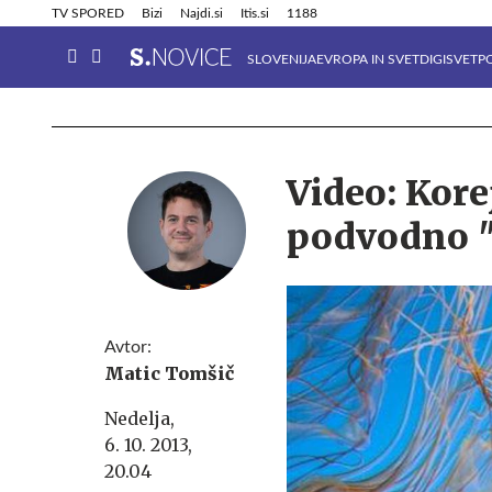
Info in obvestila
Tehnik
TV SPORED
Bizi
Najdi.si
Itis.si
1188
SLOVENIJA
EVROPA IN SVET
DIGISVET
P
Video: Kore
podvodno "
Avtor:
Matic Tomšič
Nedelja,
6. 10. 2013,
20.04