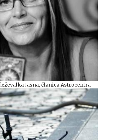
deževalka Jasna, članica Astrocentra