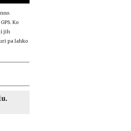
omno.
 GPS. Ko
i jih
uri pa lahko
lu.