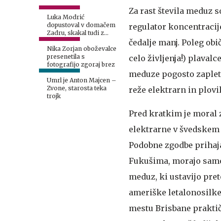
Za rast števila meduz s
Luka Modrić
dopustoval v domačem
regulator koncentracije
Zadru, skakal tudi z
najvišje skakalnice
čedalje manj. Poleg obi
Nika Zorjan oboževalce
presenetila s
celo življenja!) plavalc
fotografijo zgoraj brez
meduze pogosto zaplete
Umrl je Anton Majcen –
Zvone, starosta teka
reže elektrarn in plovil
trojk
Pred kratkim je moral 
elektrarne v švedskem
Podobne zgodbe prihajaj
Fukušima, morajo samo 
meduz, ki ustavijo pret
ameriške letalonosilke 
mestu Brisbane praktič