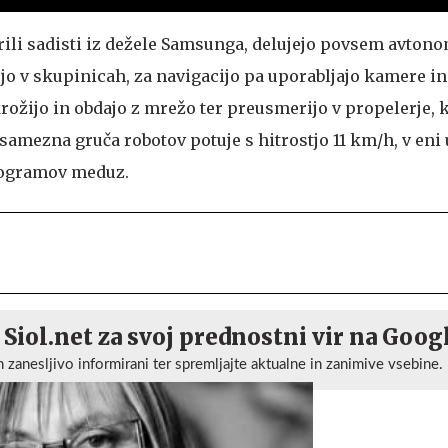
arili sadisti iz dežele Samsunga, delujejo povsem avton
jo v skupinicah, za navigacijo pa uporabljajo kamere in
krožijo in obdajo z mrežo ter preusmerijo v propelerje, k
samezna gruča robotov potuje s hitrostjo 11 km/h, v eni 
ilogramov meduz.
 Siol.net za svoj prednostni vir na Goog
n zanesljivo informirani ter spremljajte aktualne in zanimive vsebine.