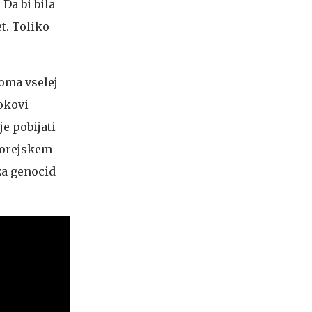
Da bi bila
t. Toliko
loma vselej
tokovi
je pobijati
korejskem
za genocid