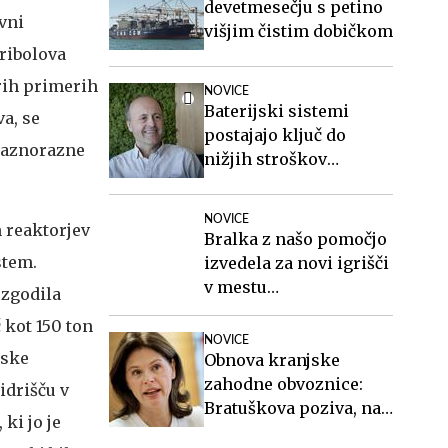
devetmesečju s petino
vni
višjim čistim dobičkom
 ribolova
erih primerih
NOVICE
Baterijski sistemi
va, se
postajajo ključ do
 raznorazne
nižjih stroškov
elektrike v podjetjih
NOVICE
 reaktorjev
Bralka z našo pomočjo
stem.
izvedela za novi igrišči
v mestu
 zgodila
#PredlagajŽupanu
 kot 150 ton
NOVICE
nske
Obnova kranjske
zahodne obvoznice:
idrišču v
Bratuškova poziva, naj
ki jo je
z deli pohitijo