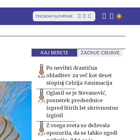
TELEKOM SLOVENIJE
KAJ BERETE
ZADNJE OBJAVE
Po nevihti drastična
ohladitev: za več kot deset
8,66
stopinj Celzija #animacija
Oglasil se je Stevanović,
posnetek predsednice
7,75
izpred štirih let skrivnostno
izginil
Z vsega sveta so deževala
opozorila, da se lahko zgodi
8,67