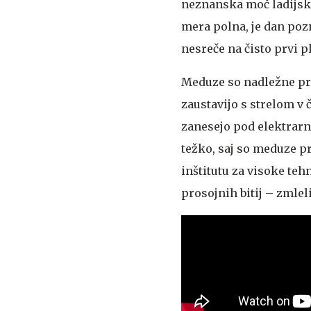
neznanska moč ladijske
mera polna, je dan pozn
nesreče na čisto prvi p
Meduze so nadležne pre
zaustavijo s strelom v 
zanesejo pod elektrarne
težko, saj so meduze p
inštitutu za visoke teh
prosojnih bitij – zmlel