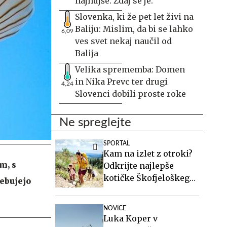
najhujše. Zdaj se je.
Slovenka, ki že pet let živi na
Baliju: Mislim, da bi se lahko
6,09
ves svet nekaj naučil od
Balija
Velika sprememba: Domen
in Nika Prevc ter drugi
4,24
Slovenci dobili proste roke
Ne spreglejte
SPORTAL
Kam na izlet z otroki?
m, s
Odkrijte najlepše
kotičke Škofjeloškega
rebujejo
hribovja.
NOVICE
Luka Koper v