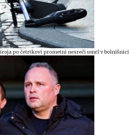
iroja po četrtkovi prometni nesreči umrl v bolnišnici