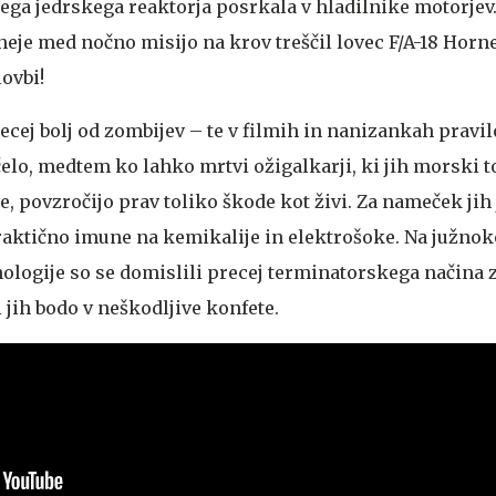
ga jedrskega reaktorja posrkala v hladilnike motorjev. 
eje med nočno misijo na krov treščil lovec F/A-18 Horne
lovbi!
cej bolj od zombijev – te v filmih in nanizankah pravi
čelo, medtem ko lahko mrtvi ožigalkarji, ki jih morski 
, povzročijo prav toliko škode kot živi. Za nameček jih 
raktično imune na kemikalije in elektrošoke. Na južno
nologije so se domislili precej terminatorskega načina 
i jih bodo v neškodljive konfete.