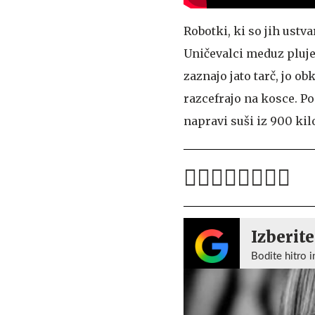
Robotki, ki so jih ustv
Uničevalci meduz pluje
zaznajo jato tarč, jo ob
razcefrajo na kosce. Po
napravi suši iz 900 k
Izberite
Bodite hitro i