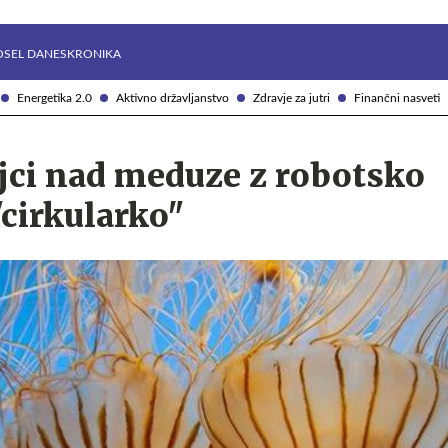
Želite prejemati e-novice?
Uživajmo pametno
OSEL DANES
KRONIKA
Energetika 2.0
Aktivno državljanstvo
Zdravje za jutri
Finančni nasveti
jci nad meduze z robotsko
cirkularko"