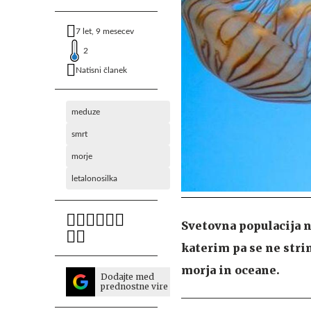
7 let, 9 mesecev
2
Natisni članek
meduze
smrt
morje
letalonosilka
Svetovna populacija n
katerim pa se ne stri
morja in oceane.
Dodajte med
prednostne vire