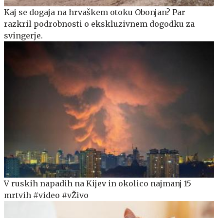
Kaj se dogaja na hrvaškem otoku Obonjan? Par
razkril podrobnosti o ekskluzivnem dogodku za
svingerje.
V ruskih napadih na Kijev in okolico najmanj 15
mrtvih #video #vŽivo