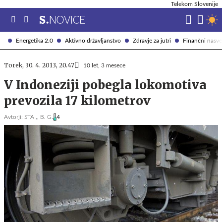
Telekom Slovenije
Energetika 2.0
Aktivno državljanstvo
Zdravje za jutri
Finančni nasve
Torek, 30. 4. 2013, 20.47
10 let, 3 mesece
V Indoneziji pobegla lokomotiva
prevozila 17 kilometrov
Avtorji:
STA ,,
B. G.
4