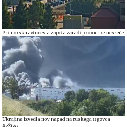
Primorska avtocesta zaprta zaradi prometne nesreče
Ukrajina izvedla nov napad na ruskega trgovca
#vŽivo