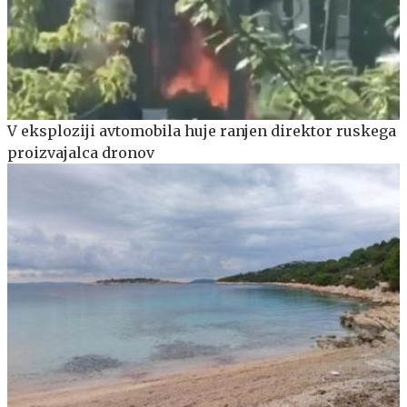
V eksploziji avtomobila huje ranjen direktor ruskega
proizvajalca dronov