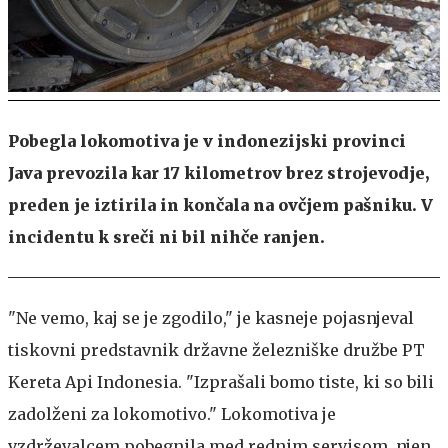
Pobegla lokomotiva je v indonezijski provinci
Java prevozila kar 17 kilometrov brez strojevodje,
preden je iztirila in končala na ovčjem pašniku. V
incidentu k sreči ni bil nihče ranjen.
"Ne vemo, kaj se je zgodilo," je kasneje pojasnjeval
tiskovni predstavnik državne železniške družbe PT
Kereta Api Indonesia. "Izprašali bomo tiste, ki so bili
zadolženi za lokomotivo." Lokomotiva je
vzdrževalcem pobegnila med rednim servisom, njen