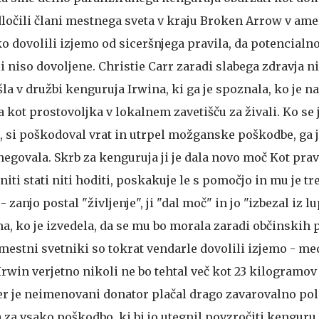
ločili člani mestnega sveta v kraju Broken Arrow v ame
o dovolili izjemo od siceršnjega pravila, da potencialn
i niso dovoljene. Christie Carr zaradi slabega zdravja 
ašla v družbi kenguruja Irwina, ki ga je spoznala, ko je n
a kot prostovoljka v lokalnem zavetišču za živali. Ko se 
o, si poškodoval vrat in utrpel možganske poškodbe, ga 
negovala.
Skrb za kenguruja ji je dala novo moč
Kot prav
niti stati niti hoditi, poskakuje le s pomočjo in mu je tr
 zanjo postal "življenje", ji "dal moč" in jo "izbezal iz lu
, ko je izvedela, da se mu bo morala zaradi občinskih p
 mestni svetniki so tokrat vendarle dovolili izjemo - m
rwin verjetno nikoli ne bo tehtal več kot 23 kilogramov
ker je neimenovani donator plačal drago zavarovalno pol
 za vsako poškodbo, ki bi jo utegnil povzročiti kenguru,