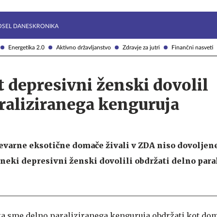
Želite prejemati e-novice?
Uživajmo pametno
OSEL DANES
KRONIKA
Energetika 2.0
Aktivno državljanstvo
Zdravje za jutri
Finančni nasveti
 depresivni ženski dovolil
raliziranega kenguruja
varne eksotične domače živali v ZDA niso dovoljene
neki depresivni ženski dovolili obdržati delno para
 sme delno paraliziranega kenguruja obdržati kot doma