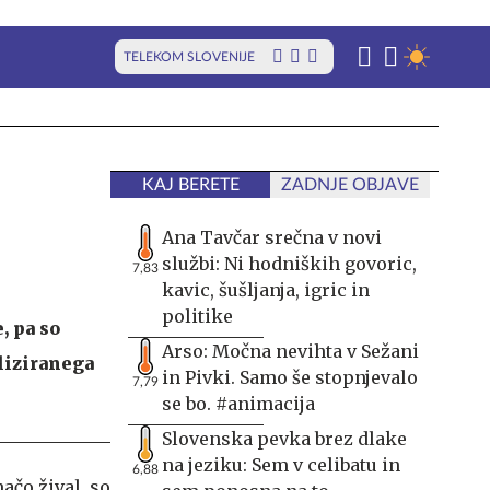
TELEKOM SLOVENIJE
KAJ BERETE
ZADNJE OBJAVE
Ana Tavčar srečna v novi
službi: Ni hodniških govoric,
7,83
kavic, šušljanja, igric in
politike
, pa so
Arso: Močna nevihta v Sežani
liziranega
in Pivki. Samo še stopnjevalo
7,79
se bo. #animacija
Slovenska pevka brez dlake
na jeziku: Sem v celibatu in
6,88
čo žival, so