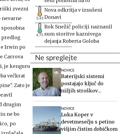
sem ponosna na to
riški zvezni
Nova odkritja v izsušeni
Donavi
o nevarne
5,43
Rok Snežič policiji naznanil
ni sposobna
sum storitve kaznivega
4,75
a predlog
dejanja Roberta Goloba
je Irwin po
je Carrova
Ne spreglejte
i, je kenguru
NOVICE
eba večkrat
Baterijski sistemi
postajajo ključ do
pine". Zato je
nižjih stroškov
ravil
elektrike v podjetjih
ed drugim
NOVICE
 in ne bo
Luka Koper v
devetmesečju s petino
ico, po
višjim čistim dobičkom
 izplačala