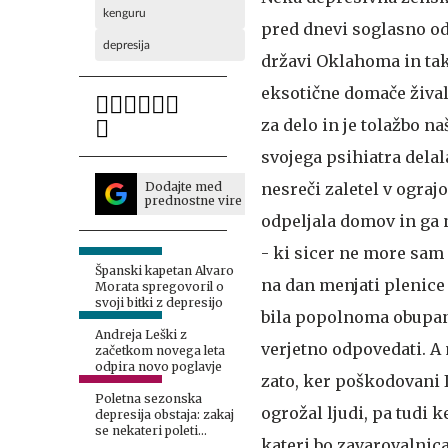
kenguru
pred dnevi soglasno od
depresija
državi Oklahoma in tak
eksotične domače žival
za delo in je tolažbo n
svojega psihiatra delal
Dodajte med
nesreči zaletel v ograj
prednostne vire
odpeljala domov in ga 
- ki sicer ne more sam 
Španski kapetan Alvaro
na dan menjati plenice -
Morata spregovoril o
svoji bitki z depresijo
bila popolnoma obupana
Andreja Leški z
verjetno odpovedati. A
začetkom novega leta
odpira novo poglavje
zato, ker poškodovani I
Poletna sezonska
ogrožal ljudi, pa tudi 
depresija obstaja: zakaj
se nekateri poleti
kateri bo zavarovalnica
počutijo slabše