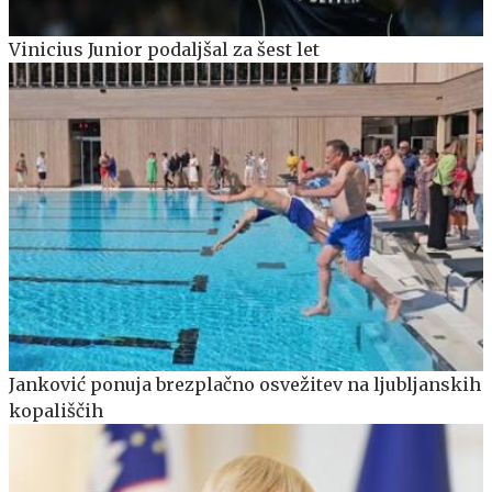
Vinicius Junior podaljšal za šest let
Janković ponuja brezplačno osvežitev na ljubljanskih
kopališčih