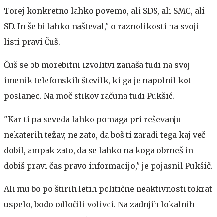
Torej konkretno lahko povemo, ali SDS, ali SMC, ali
SD. In še bi lahko našteval," o raznolikosti na svoji
listi pravi Čuš.
Čuš se ob morebitni izvolitvi zanaša tudi na svoj
imenik telefonskih številk, ki ga je napolnil kot
poslanec. Na moč stikov računa tudi Pukšič.
"Kar ti pa seveda lahko pomaga pri reševanju
nekaterih težav, ne zato, da boš ti zaradi tega kaj več
dobil, ampak zato, da se lahko na koga obrneš in
dobiš pravi čas pravo informacijo," je pojasnil Pukšič.
Ali mu bo po štirih letih politične neaktivnosti tokrat
uspelo, bodo odločili volivci. Na zadnjih lokalnih