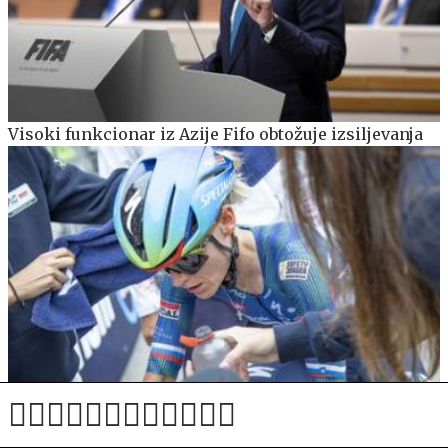
Visoki funkcionar iz Azije Fifo obtožuje izsiljevanja
Na Touru za ženske zaostrili nadzor zaradi