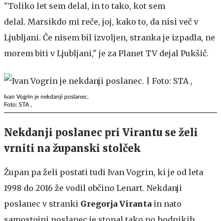
"Toliko let sem delal, in to tako, kot sem
delal. Marsikdo mi reče, joj, kako to, da nisi več v
Ljubljani. Če nisem bil izvoljen, stranka je izpadla, ne
morem biti v Ljubljani," je za Planet TV dejal Pukšič.
Ivan Vogrin je nekdanji poslanec.
Foto: STA ,
Nekdanji poslanec pri Virantu se želi
vrniti na županski stolček
Župan pa želi postati tudi Ivan Vogrin, ki je od leta
1998 do 2016 že vodil občino Lenart. Nekdanji
poslanec v stranki
Gregorja
Viranta
in nato
samostojni poslanec je stopal tako po hodnikih