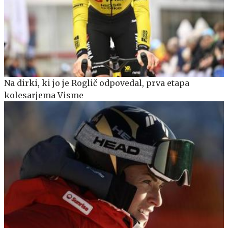
Na dirki, ki jo je Roglič odpovedal, prva etapa
kolesarjema Visme