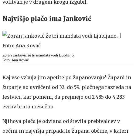
volitvah je v drugem krogu izgubil.
Najvišjo plačo ima Janković
Zoran Janković že tri mandata vodi Ljubljano.
Foto: Ana Kovač
Kaj vse vzbuja jim apetite po županovanju? Župani in
županje so uvrščeni od 32. do 59. plačnega razreda na
lestvici, kar pomeni, da prejmejo od 1.485 do 4.283
evrov bruto mesečno.
Njihova plača je odvisna od števila prebivalcev v
občini in najvišja pripada le županu občine, v kateri