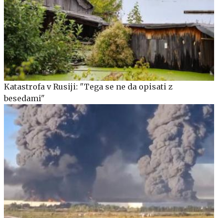
Katastrofa v Rusiji: "Tega se ne da opisati z
besedami"