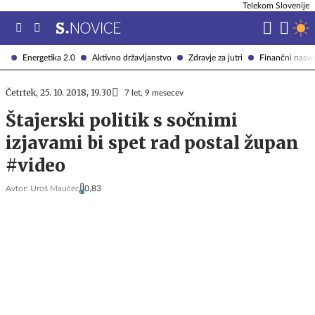
Telekom Slovenije
Energetika 2.0
Aktivno državljanstvo
Zdravje za jutri
Finančni nasve
Četrtek, 25. 10. 2018, 19.30
7 let, 9 mesecev
Štajerski politik s sočnimi
izjavami bi spet rad postal župan
#video
Avtor:
Uroš Maučec
0,83