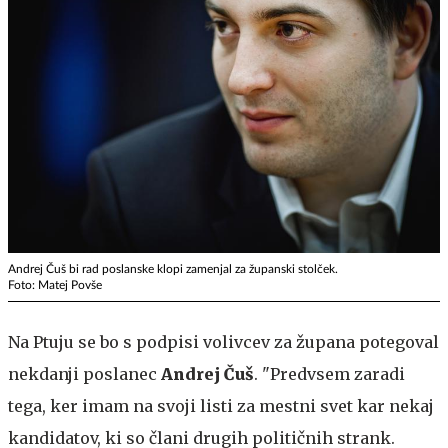
Andrej Čuš bi rad poslanske klopi zamenjal za županski stolček.
Foto: Matej Povše
Na Ptuju se bo s podpisi volivcev za župana potegoval
nekdanji poslanec
Andrej
Čuš
. "Predvsem zaradi
tega, ker imam na svoji listi za mestni svet kar nekaj
kandidatov, ki so člani drugih političnih strank.