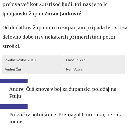
prebiva več kot 200 tisoč ljudi. Pri nas je to le
ljubljanski župan
Zoran Janković
.
Od dodatkov županom in županjam pripada le tisti za
delovno dobo in v nekaterih primerih tudi potni
stroški.
lokalne volitve 2018
Franc Pukšič
Andrej Čuš
Ivan Vogrin
Andrej Čuš znova v boj za županski položaj na
Ptuju
Pukšič iz bolnišnice: Premagal bom raka, ne rak
mene