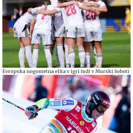
Evropska nogometna elita v igri tudi v Murski Soboti