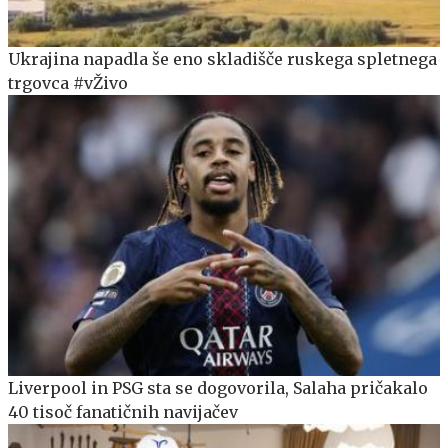
Ukrajina napadla še eno skladišče ruskega spletnega
trgovca #vŽivo
Liverpool in PSG sta se dogovorila, Salaha pričakalo
40 tisoč fanatičnih navijačev