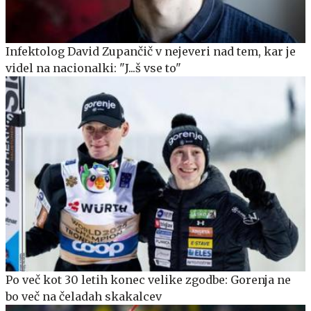
Infektolog David Zupančič v nejeveri nad tem, kar je
videl na nacionalki: "J...š vse to"
Po več kot 30 letih konec velike zgodbe: Gorenja ne
bo več na čeladah skakalcev