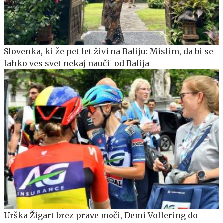
Slovenka, ki že pet let živi na Baliju: Mislim, da bi se
lahko ves svet nekaj naučil od Balija
Urška Žigart brez prave moči, Demi Vollering do