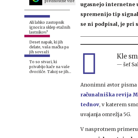
prednostne vire
ugasnejo internetne 
spremenijo tip signala
Ali lahko zastopnik
se ni podpisal, je pri
ignorira sklep etažnih
lastnikov?
Deset napak, ki jih
delate, vaša mačka pa
jih sovraži
Kle sm
To so stvari, ki
— šef Sa
privabijo kače na vaše
dvorišče. Takoj se jih
znebite.
Anonimni avtor pisma 
računalniška revija 
tednov
, v katerem sm
uvajanja omrežja 5G.
V nasprotnem primeru b