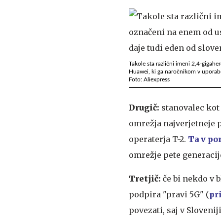
Takole sta različni imeni 2,4-giga
Huawei, ki ga naročnikom v uporabo
Foto: Aliexpress
Drugič:
stanovalec kot 
omrežja najverjetneje 
operaterja T-2.
Ta v po
omrežje pete generaci
Tretjič:
če bi nekdo v 
podpira "pravi 5G" (
pr
povezati, saj v Slovenij