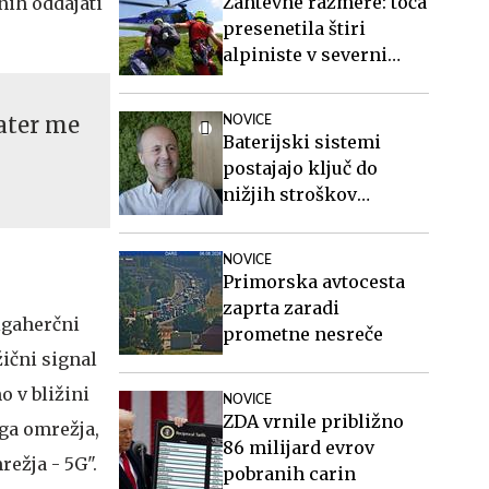
Zahtevne razmere: toča
žnih oddajati
presenetila štiri
alpiniste v severni
steni Mojstrovke
rater me
NOVICE
Baterijski sistemi
postajajo ključ do
nižjih stroškov
elektrike v podjetjih
NOVICE
Primorska avtocesta
zaprta zaradi
igaherčni
prometne nesreče
ični signal
o v bližini
NOVICE
ZDA vrnile približno
ga omrežja,
86 milijard evrov
ežja - 5G".
pobranih carin