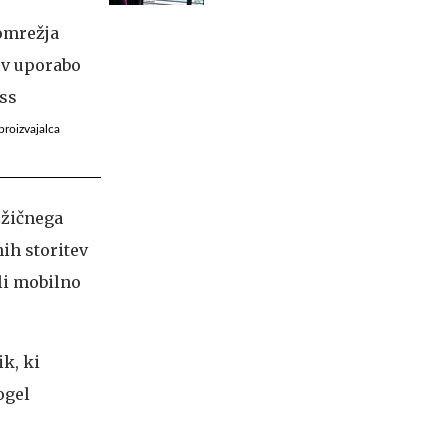
proizvajalca
zžičnega
ih storitev
ali mobilno
k, ki
ogel