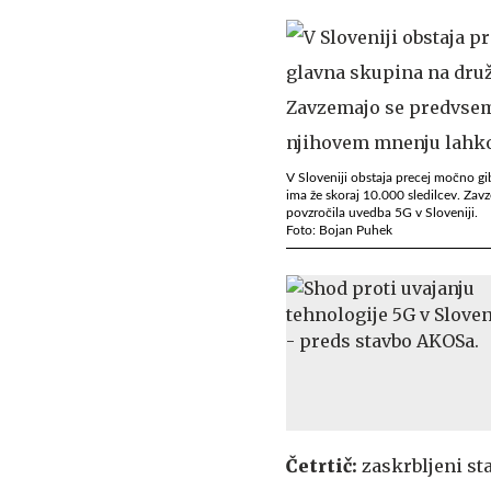
V Sloveniji obstaja precej močno g
ima že skoraj 10.000 sledilcev. Zav
povzročila uvedba 5G v Sloveniji.
Foto: Bojan Puhek
Četrtič:
zaskrbljeni st