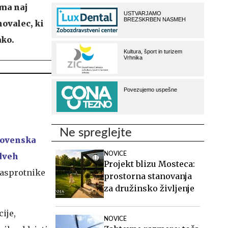
oma naj
novalec, ki
ako.
Ne spreglejte
lovenska
NOVICE
dveh
Projekt blizu Mosteca:
nasprotnike
prostorna stanovanja
za družinsko življenje
ije,
NOVICE