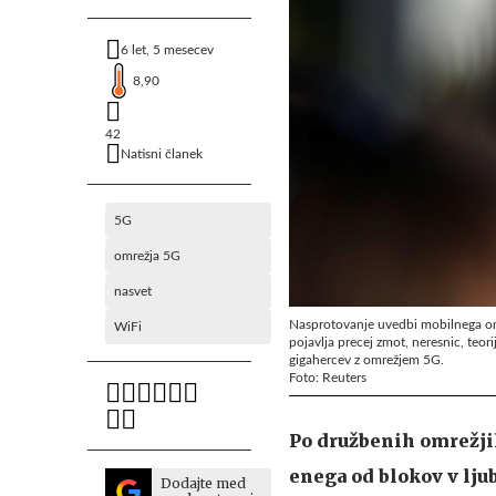
6 let, 5 mesecev
8,90
42
Natisni članek
5G
omrežja 5G
nasvet
Nasprotovanje uvedbi mobilnega omr
WiFi
pojavlja precej zmot, neresnic, teo
gigahercev z omrežjem 5G.
Foto: Reuters
Po družbenih omrežjih
enega od blokov v lju
Dodajte med