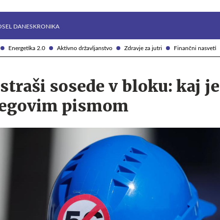
Želite prejemati e-novice?
Uživajmo pametno
OSEL DANES
KRONIKA
Energetika 2.0
Aktivno državljanstvo
Zdravje za jutri
Finančni nasveti
straši sosede v bloku: kaj je
njegovim pismom