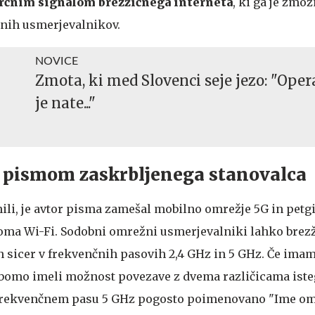
rčnim signalom brezžičnega interneta
, ki ga je zmo
nih usmerjevalnikov.
NOVICE
Zmota, ki med Slovenci seje jezo: "Ope
je nate..."
s pismom zaskrbljenega stanovalca
li, je avtor pisma zamešal mobilno omrežje 5G in petg
roma Wi-Fi. Sodobni omrežni usmerjevalniki lahko brezž
n sicer v frekvenčnih pasovih 2,4 GHz in 5 GHz. Če imam
 bomo imeli možnost povezave z dvema različicama iste
v frekvenčnem pasu 5 GHz pogosto poimenovano "Ime omr