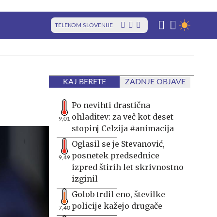
TELEKOM SLOVENIJE
KAJ BERETE
ZADNJE OBJAVE
Po nevihti drastična
ohladitev: za več kot deset
9,01
stopinj Celzija #animacija
Oglasil se je Stevanović,
posnetek predsednice
9,49
izpred štirih let skrivnostno
izginil
Golob trdil eno, številke
policije kažejo drugače
7,40