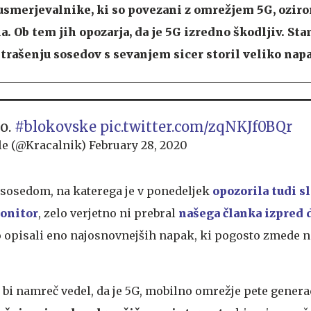
usmerjevalnike, ki so povezani z omrežjem 5G, ozir
. Ob tem jih opozarja, da je 5G izredno škodljiv. Sta
 strašenju sosedov s sevanjem sicer storil veliko nap
o.
#blokovske
pic.twitter.com/zqNKJf0BQr
le (@Kracalnik)
February 28, 2020
sosedom, na katerega je v ponedeljek
opozorila tudi s
Monitor
, zelo verjetno ni prebral
našega članka izpred 
o opisali eno najosnovnejših napak, ki pogosto zmede 
i namreč vedel, da je 5G, mobilno omrežje pete generac