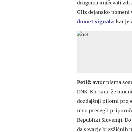
drugemu uničevati zdra
GHz dejansko pomeni v
domet signala
, kar j
Petič:
avtor pisma sose
DNK. Kot smo že omeni
dozdajšnji pilotni proj
niso presegli priporoč
Republiki Sloveniji. Do
da sevanje brezžičnih 