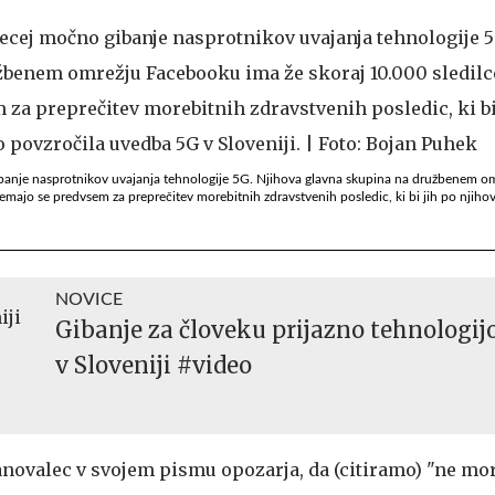
ibanje nasprotnikov uvajanja tehnologije 5G. Njihova glavna skupina na družbenem 
zemajo se predvsem za preprečitev morebitnih zdravstvenih posledic, ki bi jih po nji
NOVICE
Gibanje za človeku prijazno tehnologij
v Sloveniji #video
anovalec v svojem pismu opozarja, da (citiramo) "ne m