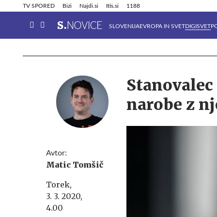
Info in obvestila
Tehnik
TV SPORED
Bizi
Najdi.si
Itis.si
1188
SLOVENIJA
EVROPA IN SVET
DIGISVET
P
Stanovalec 
narobe z 
Avtor:
Matic Tomšič
Torek,
3. 3. 2020,
4.00