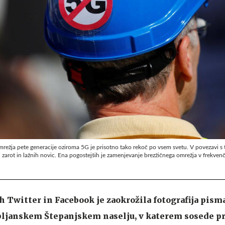
ežja pete generacije oziroma 5G je prisotno tako rekoč po vsem svetu. V povezavi s t
rij zarot in lažnih novic. Ena pogostejših je zamenjevanje brezžičnega omrežja v frekve
 Twitter in Facebook je zaokrožila fotografija pism
bljanskem Štepanjskem naselju, v katerem sosede pr