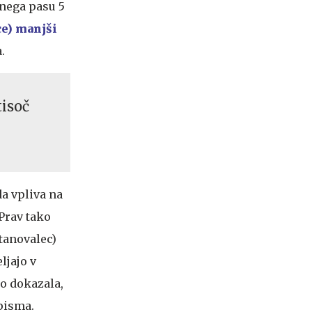
čnega pasu 5
ce) manjši
a.
tisoč
da vpliva na
 Prav tako
stanovalec)
ljajo v
no dokazala,
 pisma.