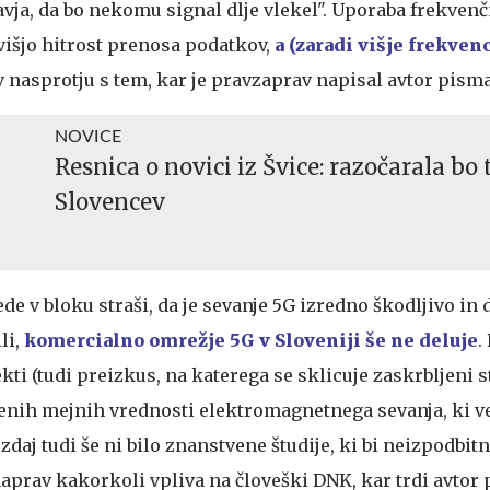
vja, da bo nekomu signal dlje vlekel". Uporaba frekven
išjo hitrost prenosa podatkov,
a (zaradi višje frekven
e v nasprotju s tem, kar je pravzaprav napisal avtor pism
NOVICE
Resnica o novici iz Švice: razočarala bo 
Slovencev
de v bloku straši, da je sevanje 5G izredno škodljivo in 
li,
komercialno omrežje 5G v Sloveniji še ne deluje
.
ekti (tudi preizkus, na katerega se sklicuje zaskrbljeni 
enih mejnih vrednosti elektromagnetnega sevanja, ki ve
 zdaj tudi še ni bilo znanstvene študije, ki bi neizpodbit
naprav kakorkoli vpliva na človeški DNK, kar trdi avtor