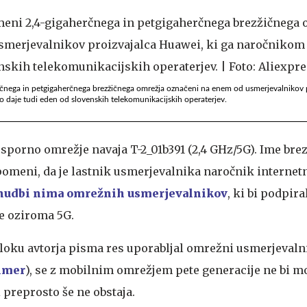
herčnega in petgigaherčnega brezžičnega omrežja označeni na enem od usmerjevalnikov 
 daje tudi eden od slovenskih telekomunikacijskih operaterjev.
sporno omrežje navaja T-2_01b391 (2,4 GHz/5G). Ime bre
pomeni, da je lastnik usmerjevalnika naročnik internetn
nudbi nima omrežnih usmerjevalnikov
, ki bi podpir
je oziroma 5G.
bloku avtorja pisma res uporabljal omrežni usmerjevalni
imer
), se z mobilnim omrežjem pete generacije ne bi m
i preprosto še ne obstaja.