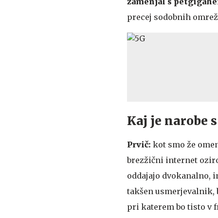
zamenjal s petgigahe
precej sodobnih omrež
Kaj je narobe 
Prvič:
kot smo že omeni
brezžični internet ozi
oddajajo dvokanalno, i
takšen usmerjevalnik,
pri katerem bo tisto 