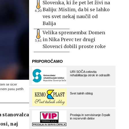
Slovenka, ki že pet let živi na
Baliju: Mislim, da bi se lahko
6,20
ves svet nekaj naučil od
Balija
Velika sprememba: Domen
in Nika Prevc ter drugi
5,61
Slovenci dobili proste roke
em se sicer
nčnem pasu petih
a stanovalca
osi, naj