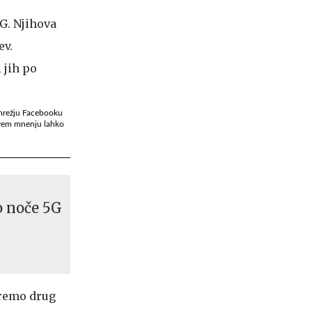
omrežju Facebooku
hovem mnenju lahko
o noče 5G
oremo drug