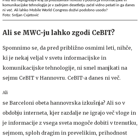
komunikacijske tehnologije je v zadnjem desetletju začel vidno pešati in ga danes
ni več. Ali lahko Mobile World Congress doživi podobno usodo?
Foto: Srdjan Cvjetović
Ali se MWC-ju lahko zgodi CeBIT?
Spomnimo se, da pred približno osmimi leti, nihče,
ki je nekaj veljal v svetu informacijske in
komunikacijske tehnologije, ni smel manjkati na
sejmu CeBIT v Hannovru. CeBIT-a danes ni več.
Ali
se Barceloni obeta hannovrska izkušnja? Ali so v
obdobju interneta, kjer razdalje ne igrajo več vloge in
je informacije z vsega sveta mogoče dobiti v trenutku,
sejmom, sploh dragim in prevelikim, prihodnost