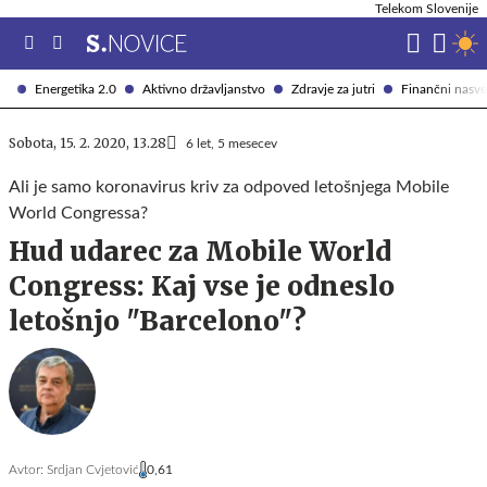
Telekom Slovenije
Energetika 2.0
Aktivno državljanstvo
Zdravje za jutri
Finančni nasve
Sobota, 15. 2. 2020, 13.28
6 let, 5 mesecev
Ali je samo koronavirus kriv za odpoved letošnjega Mobile
World Congressa?
Hud udarec za Mobile World
Congress: Kaj vse je odneslo
letošnjo "Barcelono"?
Avtor:
Srdjan Cvjetović
0,61