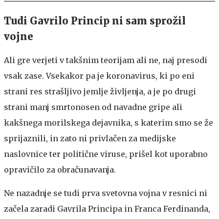
Tudi Gavrilo Princip ni sam sprožil
vojne
Ali gre verjeti v takšnim teorijam ali ne, naj presodi
vsak zase. Vsekakor pa je koronavirus, ki po eni
strani res strašljivo jemlje življenja, a je po drugi
strani manj smrtonosen od navadne gripe ali
kakšnega morilskega dejavnika, s katerim smo se že
sprijaznili, in zato ni privlačen za medijske
naslovnice ter politične viruse, prišel kot uporabno
opravičilo za obračunavanja.
Ne nazadnje se tudi prva svetovna vojna v resnici ni
začela zaradi Gavrila Principa in Franca Ferdinanda,