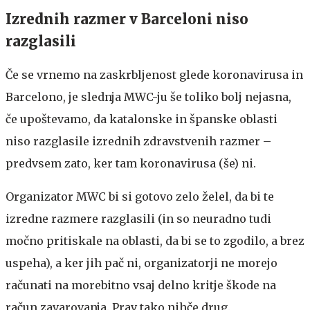
Izrednih razmer v Barceloni niso
razglasili
Če se vrnemo na zaskrbljenost glede koronavirusa in
Barcelono, je slednja MWC-ju še toliko bolj nejasna,
če upoštevamo, da katalonske in španske oblasti
niso razglasile izrednih zdravstvenih razmer –
predvsem zato, ker tam koronavirusa (še) ni.
Organizator MWC bi si gotovo zelo želel, da bi te
izredne razmere razglasili (in so neuradno tudi
močno pritiskale na oblasti, da bi se to zgodilo, a brez
uspeha), a ker jih pač ni, organizatorji ne morejo
računati na morebitno vsaj delno kritje škode na
račun zavarovanja. Prav tako nihče drug.