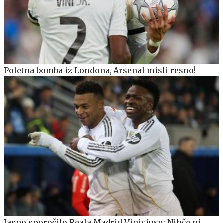
Poletna bomba iz Londona, Arsenal misli resno!
Jasno sporočilo Reala Madrid Viniciusu: Nihče ni