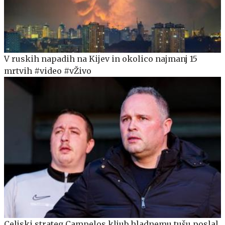
V ruskih napadih na Kijev in okolico najmanj 15
mrtvih #video #vŽivo
Celjski strateg Campelos kljub hladnemu tušu poslal