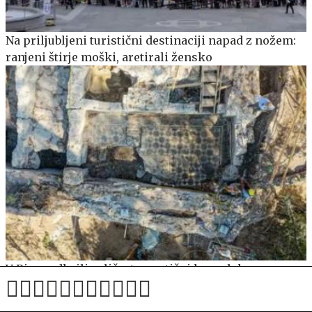
Na priljubljeni turistični destinaciji napad z nožem:
ranjeni štirje moški, aretirali žensko
V Rimu odkrili veličasten antični kompleks z
mozaiki in freskami