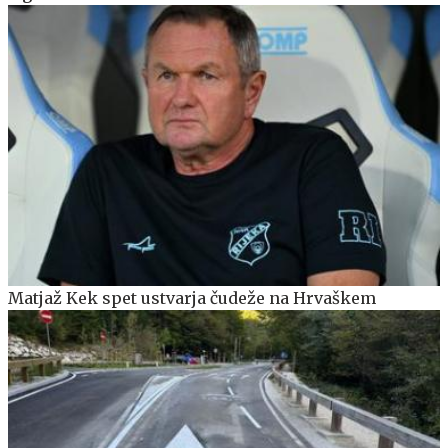
Matjaž Kek spet ustvarja čudeže na Hrvaškem