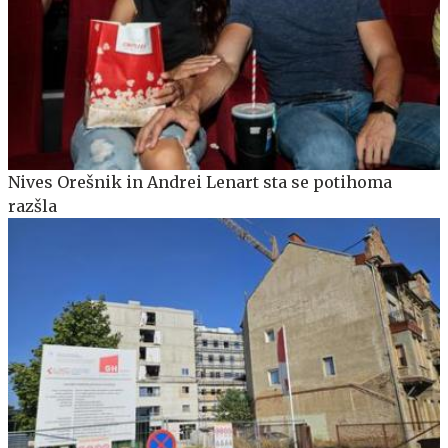
Nives Orešnik in Andrei Lenart sta se potihoma
razšla