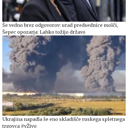
Še vedno brez odgovorov: urad predsednice molči,
Šepec opozarja: Lahko tožijo državo
Ukrajina napadla še eno skladišče ruskega spletnega
trgovca #vŽivo