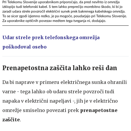
Pri Telekomu Slovenije uporabnikom priporočajo, da pred nevihto iz omrežja
izklopijo tudi telefonski kabel. S tem lahko preprečijo morebitno škodo, ki bi jo
zaradi udara strele povzročil električni sunek prek bakrenega kabelskega omrežja.
To se sicer zgodi izjemno redko, je pa mogoče, poudarjajo pri Telekomu Slovenije.
Za uporabnike optičnih povezav medtem tega tveganja ni, dodajajo.
Udar strele prek telefonskega omrežja
poškodoval osebo
Prenapetostna zaščita lahko reši dan
Da bi naprave v primeru električnega sunka ohranili
varne - tega lahko ob udaru strele povzroči tudi
napaka v električni napeljavi -, jih je v električno
omrežje smiselno povezati prek
prenapetostne
zaščite
.