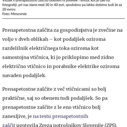
Vložek v prenapetostno zaščito obenem ni prevelik - enota, kot je tale na
fotografiji, pri nas stane med 30 in 40 evri, spodobno pa lahko dobimo tudi že za
20 evrov.
Foto: Mimovrste
Prenapetostna zaščita za gospodinjstva je zvečine na
voljo v dveh oblikah – kot podaljšek oziroma
razdelilnik električnega toka oziroma kot
samostojna vtičnica, ki jo priklopimo med zidno
električno vtičnico in porabnike elektrike oziroma
navaden podaljšek.
Prenapetostne zaščite z več vtičnicami so bolj
praktične, saj so obenem tudi podaljšek. So pa
prenapetostne zaščite z le eno vtičnico bolj
zanesljive, je
na testu prenapetostnih
zaščit
ugotovila Zveza potrošnikov Slovenije (ZPS).