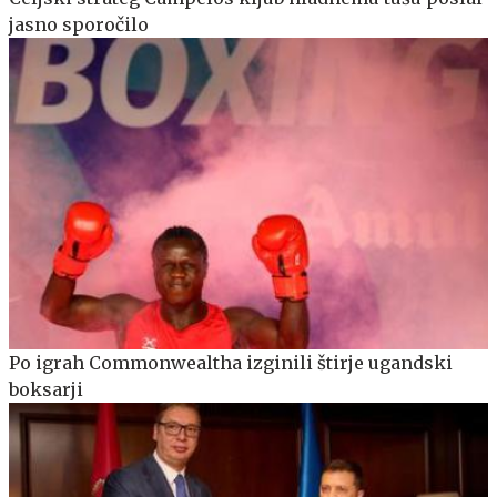
jasno sporočilo
Po igrah Commonwealtha izginili štirje ugandski
boksarji