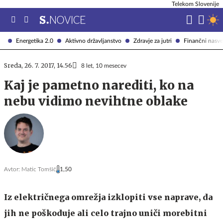
Telekom Slovenije
Energetika 2.0
Aktivno državljanstvo
Zdravje za jutri
Finančni nasve
Sreda, 26. 7. 2017, 14.56
8 let, 10 mesecev
Kaj je pametno narediti, ko na
nebu vidimo nevihtne oblake
Avtor:
Matic Tomšič
1,50
Iz električnega omrežja izklopiti vse naprave, da
jih ne poškoduje ali celo trajno uniči morebitni