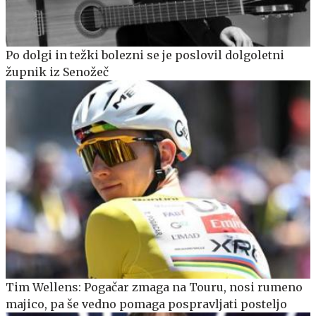
Po dolgi in težki bolezni se je poslovil dolgoletni
župnik iz Senožeč
Tim Wellens: Pogačar zmaga na Touru, nosi rumeno
majico, pa še vedno pomaga pospravljati posteljo