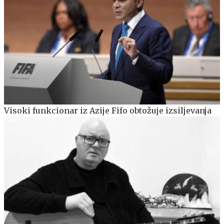
Visoki funkcionar iz Azije Fifo obtožuje izsiljevanja