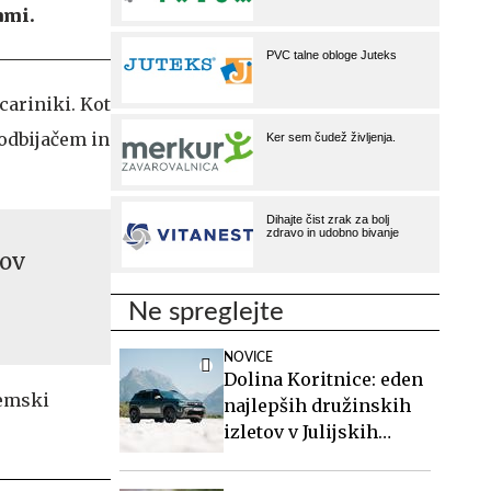
ami.
 cariniki. Kot
 odbijačem in
rov
Ne spreglejte
NOVICE
Dolina Koritnice: eden
remski
najlepših družinskih
izletov v Julijskih
Alpah