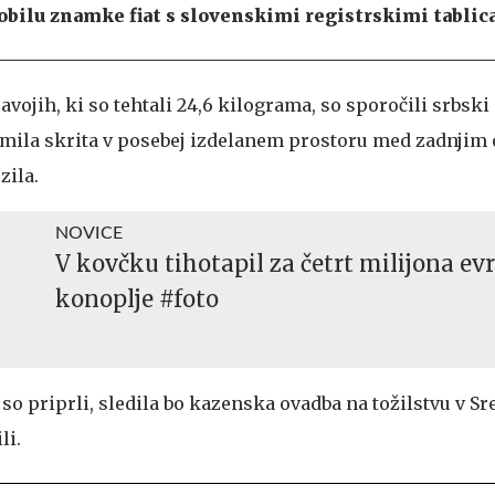
mobilu znamke fiat s slovenskimi registrskimi tablic
avojih, ki so tehtali 24,6 kilograma, so sporočili srbski
mamila skrita v posebej izdelanem prostoru med zadnjim
zila.
NOVICE
V kovčku tihotapil za četrt milijona ev
konoplje #foto
so priprli, sledila bo kazenska ovadba na tožilstvu v S
li.