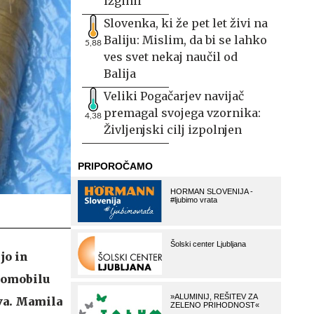
izginil
Slovenka, ki že pet let živi na
Baliju: Mislim, da bi se lahko
5,88
ves svet nekaj naučil od
Balija
Veliki Pogačarjev navijač
premagal svojega vzornika:
4,38
Življenjski cilj izpolnjen
jo in
vtomobilu
ava. Mamila