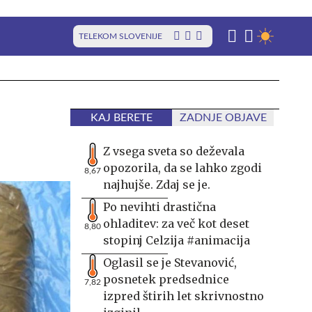
TELEKOM SLOVENIJE
KAJ BERETE
ZADNJE OBJAVE
Z vsega sveta so deževala
opozorila, da se lahko zgodi
8,67
najhujše. Zdaj se je.
Po nevihti drastična
ohladitev: za več kot deset
8,80
stopinj Celzija #animacija
Oglasil se je Stevanović,
posnetek predsednice
7,82
izpred štirih let skrivnostno