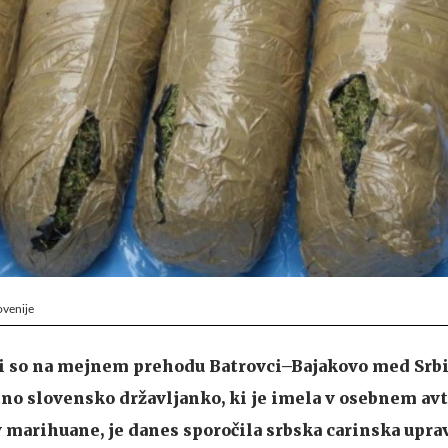
ovenije
i so na mejnem prehodu Batrovci–Bajakovo med Srbi
tno slovensko državljanko, ki je imela v osebnem a
 marihuane, je danes sporočila srbska carinska upr