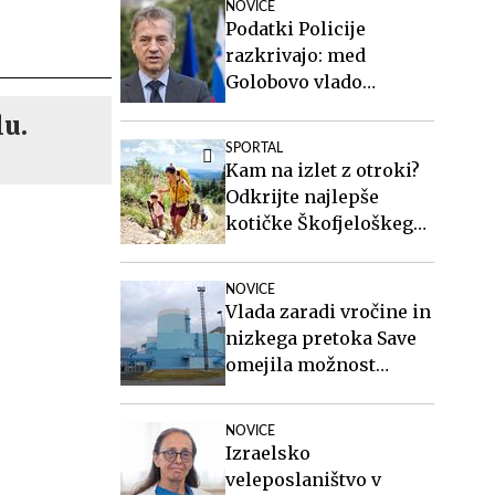
NOVICE
Podatki Policije
razkrivajo: med
Golobovo vlado
izrazito naraslo število
lu.
nezakonitih migrantov
SPORTAL
Kam na izlet z otroki?
Odkrijte najlepše
kotičke Škofjeloškega
hribovja.
NOVICE
Vlada zaradi vročine in
nizkega pretoka Save
omejila možnost
zaustavitve nuklearke
Krško
NOVICE
Izraelsko
veleposlaništvo v