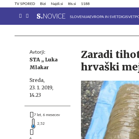
Info in obvestila
Tehnik
TV SPORED
Bizi
Najdi.si
Itis.si
1188
SLOVENIJA
EVROPA IN SVET
DIGISVET
P
Zaradi tiho
Avtorji:
STA ,,
Luka
hrvaški mej
Mlakar
Sreda,
23. 1. 2019,
14.23
7 let, 6 mesecev
2,52
6