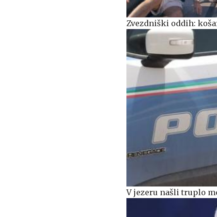
Zvezdniški oddih: košar
V jezeru našli truplo m