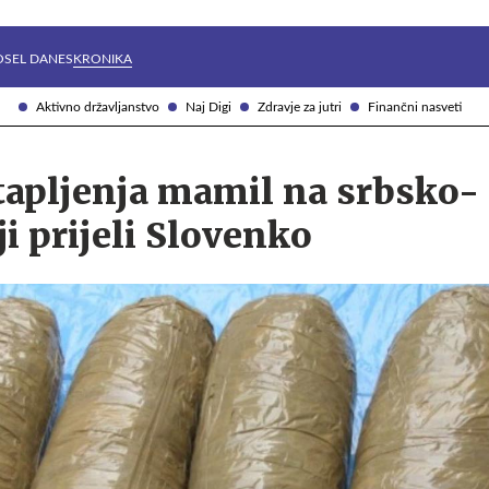
Želite prejemati e-novice?
Uživajmo pametno
OSEL DANES
KRONIKA
Aktivno državljanstvo
Naj Digi
Zdravje za jutri
Finančni nasveti
tapljenja mamil na srbsko-
i prijeli Slovenko