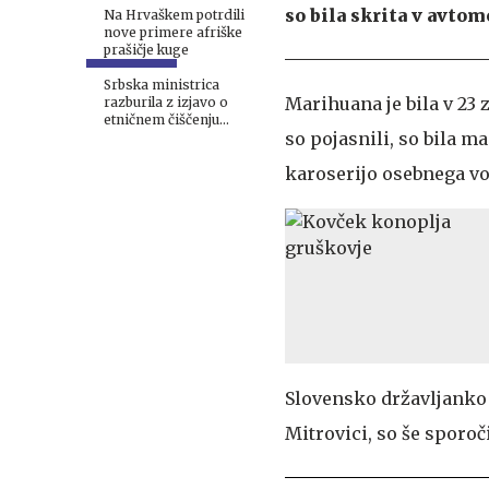
so bila skrita v avto
Na Hrvaškem potrdili
nove primere afriške
prašičje kuge
Srbska ministrica
Marihuana je bila v 23 z
razburila z izjavo o
etničnem čiščenju
so pojasnili, so bila 
Kosova
karoserijo osebnega vo
Slovensko državljanko 
Mitrovici, so še sporoči