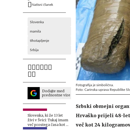
Natisni članek
Slovenka
mamila
tihotapljenje
Srbija
Fotografija je simbolična.
Foto: Carinska uprava Republike Sl
Dodajte med
prednostne vire
Srbski obmejni organ
Hrvaško prijeli 48-le
Slovenka, ki že 13 let
živi v Švici: Tukaj imam
več kot 24 kilogramov
več prostega časa kot v
Sloveniji