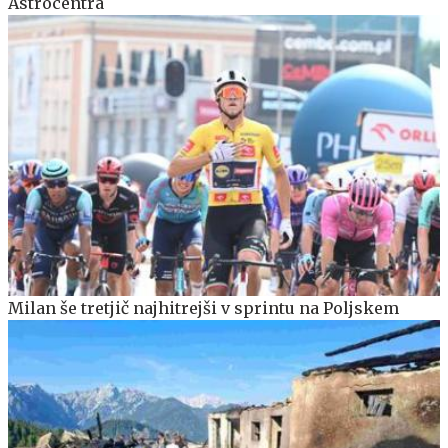
Astrocentra
Milan še tretjič najhitrejši v sprintu na Poljskem