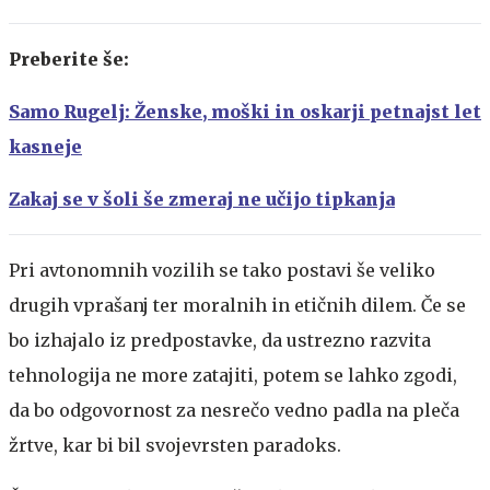
Preberite še:
Samo Rugelj: Ženske, moški in oskarji petnajst let
kasneje
Zakaj se v šoli še zmeraj ne učijo tipkanja
Pri avtonomnih vozilih se tako postavi še veliko
drugih vprašanj ter moralnih in etičnih dilem. Če se
bo izhajalo iz predpostavke, da ustrezno razvita
tehnologija ne more zatajiti, potem se lahko zgodi,
da bo odgovornost za nesrečo vedno padla na pleča
žrtve, kar bi bil svojevrsten paradoks.