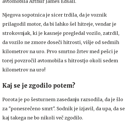
avtomobila Arthur James Edsall.
Njegova sopotnica je sicer trdila, da je voznik
prilagodil motor, da bi lahko šel hitreje, vendar je
strokovnjak, ki je kasneje pregledal vozilo, zatrdil,
da vozilo ne zmore doseči hitrosti, višje od sedmih
kilometrov na uro. Prvo smrtno žrtev med pešci je
torej povzročil avtomobila s hitrostjo okoli sedem
kilometrov na uro!
Kaj se je zgodilo potem?
Porota je po šesturnem zasedanju razsodila, da je šlo
za "ponesrečeno smrt". Sodnik je izjavil, da upa, da se
kaj takega ne bo nikoli več zgodilo.