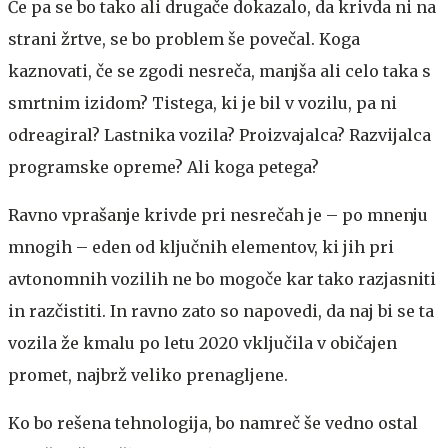
Če pa se bo tako ali drugače dokazalo, da krivda ni na
strani žrtve, se bo problem še povečal. Koga
kaznovati, če se zgodi nesreča, manjša ali celo taka s
smrtnim izidom? Tistega, ki je bil v vozilu, pa ni
odreagiral? Lastnika vozila? Proizvajalca? Razvijalca
programske opreme? Ali koga petega?
Ravno vprašanje krivde pri nesrečah je – po mnenju
mnogih – eden od ključnih elementov, ki jih pri
avtonomnih vozilih ne bo mogoče kar tako razjasniti
in razčistiti. In ravno zato so napovedi, da naj bi se ta
vozila že kmalu po letu 2020 vključila v običajen
promet, najbrž veliko prenagljene.
Ko bo rešena tehnologija, bo namreč še vedno ostal