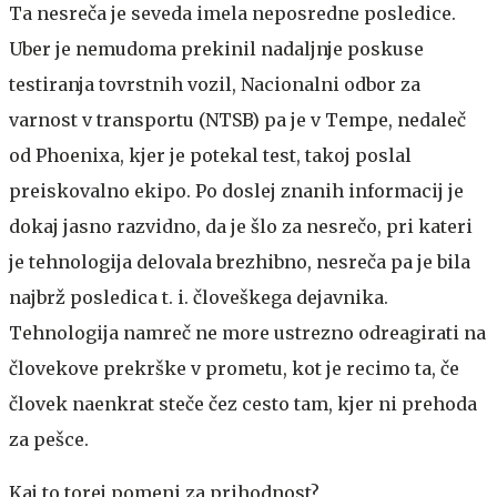
Ta nesreča je seveda imela neposredne posledice.
Uber je nemudoma prekinil nadaljnje poskuse
testiranja tovrstnih vozil, Nacionalni odbor za
varnost v transportu (NTSB) pa je v Tempe, nedaleč
od Phoenixa, kjer je potekal test, takoj poslal
preiskovalno ekipo. Po doslej znanih informacij je
dokaj jasno razvidno, da je šlo za nesrečo, pri kateri
je tehnologija delovala brezhibno, nesreča pa je bila
najbrž posledica t. i. človeškega dejavnika.
Tehnologija namreč ne more ustrezno odreagirati na
človekove prekrške v prometu, kot je recimo ta, če
človek naenkrat steče čez cesto tam, kjer ni prehoda
za pešce.
Kaj to torej pomeni za prihodnost?