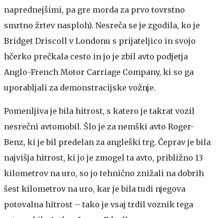
naprednejšimi, pa gre morda za prvo tovrstno
smrtno žrtev nasploh). Nesreča se je zgodila, ko je
Bridget Driscoll v Londonu s prijateljico in svojo
hčerko prečkala cesto in jo je zbil avto podjetja
Anglo-French Motor Carriage Company, ki so ga
uporabljali za demonstracijske vožnje.
Pomenljiva je bila hitrost, s katero je takrat vozil
nesrečni avtomobil. Šlo je za nemški avto Roger-
Benz, ki je bil predelan za angleški trg. Čeprav je bila
najvišja hitrost, ki jo je zmogel ta avto, približno 13
kilometrov na uro, so jo tehnično znižali na dobrih
šest kilometrov na uro, kar je bila tudi njegova
potovalna hitrost – tako je vsaj trdil voznik tega