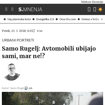
Telekom Slovenije
Naj planinska koča
Energetika 2.0
Ona-On.com
Gremo v hribe
Petek, 23. 3. 2018, 0.01
8 let
URBANI PORTRETI
Samo Rugelj: Avtomobili ubijajo
sami, mar ne!?
Avtor:
Samo Rugelj
1,66