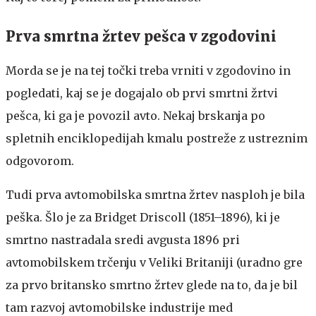
Prva smrtna žrtev pešca v zgodovini
Morda se je na tej točki treba vrniti v zgodovino in
pogledati, kaj se je dogajalo ob prvi smrtni žrtvi
pešca, ki ga je povozil avto. Nekaj brskanja po
spletnih enciklopedijah kmalu postreže z ustreznim
odgovorom.
Tudi prva avtomobilska smrtna žrtev nasploh je bila
peška. Šlo je za Bridget Driscoll (1851–1896), ki je
smrtno nastradala sredi avgusta 1896 pri
avtomobilskem trčenju v Veliki Britaniji (uradno gre
za prvo britansko smrtno žrtev glede na to, da je bil
tam razvoj avtomobilske industrije med