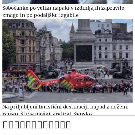
Sobočanke po veliki napaki v izdihljajih zapravile
zmago in po podaljšku izgubile
Na priljubljeni turistični destinaciji napad z nožem:
ranjeni štirje moški, aretirali žensko