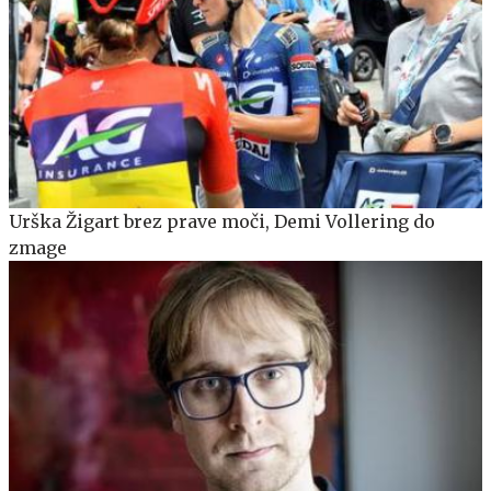
Urška Žigart brez prave moči, Demi Vollering do
zmage