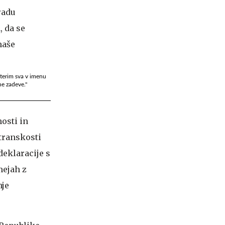
terim sva v imenu
ne zadeve."
osti in
stranskosti
deklaracije s
mejah z
nje