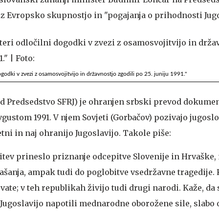
 Evropsko skupnostjo in "pogajanja o prihodnosti Jugo
ogodki v zvezi z osamosvojitvijo in državnostjo zgodili po 25. juniju 1991."
d Predsedstvo SFRJ) je ohranjen srbski prevod dokumen
avgustom 1991. V njem Sovjeti (Gorbačov) pozivajo jugos
tni in naj ohranijo Jugoslavijo. Takole piše:
ešitev prineslo priznanje odcepitve Slovenije in Hrvaške, n
lašanja, ampak tudi do poglobitve vsedržavne tragedije. 
te; v teh republikah živijo tudi drugi narodi. Kaže, da so
v Jugoslavijo napotili mednarodne oborožene sile, slabo o