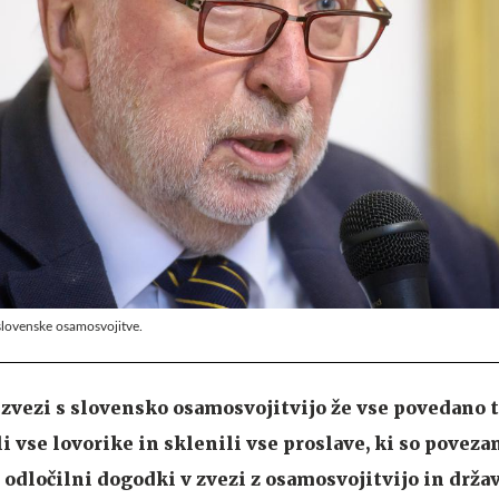
lovenske osamosvojitve.
 v zvezi s slovensko osamosvojitvijo že vse povedano t
i vse lovorike in sklenili vse proslave, ki so povezan
i odločilni dogodki v zvezi z osamosvojitvijo in drža