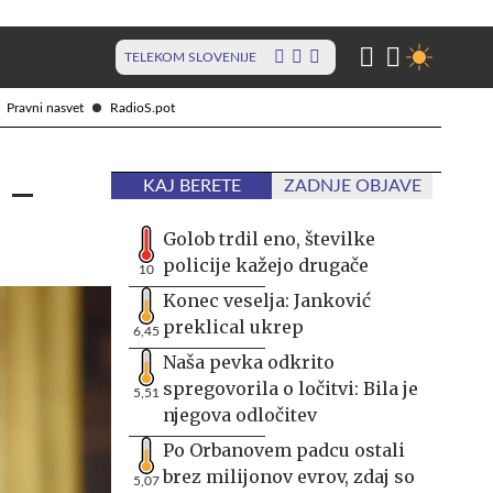
TELEKOM SLOVENIJE
Pravni nasvet
RadioS.pot
j –
KAJ BERETE
ZADNJE OBJAVE
Golob trdil eno, številke
policije kažejo drugače
10
Konec veselja: Janković
preklical ukrep
6,45
Naša pevka odkrito
spregovorila o ločitvi: Bila je
5,51
njegova odločitev
Po Orbanovem padcu ostali
brez milijonov evrov, zdaj so
5,07