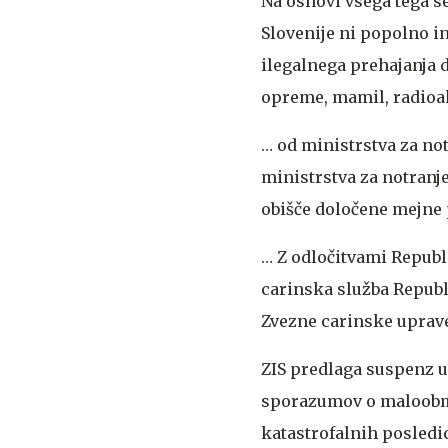
Na osnovi vsega tega s
Slovenije ni popolno i
ilegalnega prehajanja 
opreme, mamil, radioak
… od ministrstva za no
ministrstva za notranj
obišče določene mejne 
… Z odločitvami Republi
carinska služba Republi
Zvezne carinske uprav
ZIS predlaga suspenz
sporazumov o maloobme
katastrofalnih posledi