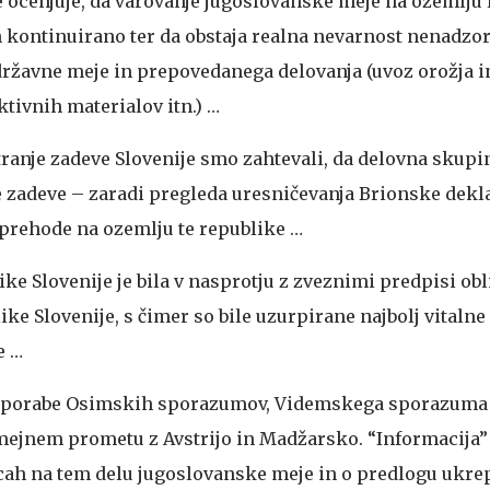
e ocenjuje, da varovanje jugoslovanske meje na ozemlju
n kontinuirano ter da obstaja realna nevarnost nenadz
državne meje in prepovedanega delovanja (uvoz orožja i
tivnih materialov itn.) …
tranje zadeve Slovenije smo zahtevali, da delovna skup
e zadeve – zaradi pregleda uresničevanja Brionske dekl
prehode na ozemlju te republike …
ke Slovenije je bila v nasprotju z zveznimi predpisi ob
ke Slovenije, s čimer so bile uzurpirane najbolj vitalne
e …
 uporabe Osimskih sporazumov, Videmskega sporazuma
jnem prometu z Avstrijo in Madžarsko. “Informacija” 
cah na tem delu jugoslovanske meje in o predlogu ukre