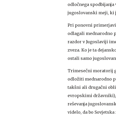
odločnega spodbijanja v
jugoslovanski meji, ki 
Pri ponovni primerjav
odlagali mednarodno pri
razdor v Jugoslaviji im
zveza. Ko je ta dejansk
ostali samo jugoslovan
Trimesečni moratorij 
odložiti mednarodno pri
takšni ali drugačni obl
evropskimi državniki),
reševanja jugoslovanske
videlo, da bo Sovjetska