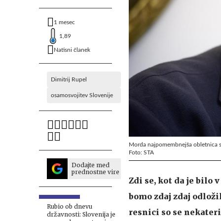
1 mesec
1,89
Natisni članek
Dimitrij Rupel
osamosvojitev Slovenije
Morda najpomembnejša obletnica s
Foto: STA
Dodajte med
prednostne vire
Zdi se, kot da je bilo
bomo zdaj zdaj odložil
Rubio ob dnevu
resnici so se nekater
državnosti: Slovenija je