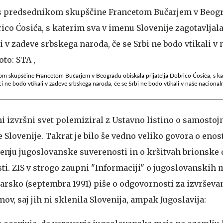
om skupščine Francetom Bučarjem v Beogradu obiskala prijatelja Dobrico Ćosića, s ka
ci ne bodo vtikali v zadeve srbskega naroda, če se Srbi ne bodo vtikali v naše nacional
i izvršni svet polemiziral z Ustavno listino o samostojn
 Slovenije. Takrat je bilo še vedno veliko govora o eno
šenju jugoslovanske suverenosti in o kršitvah brionske 
ti. ZIS v strogo zaupni "Informaciji" o jugoslovanskih 
džarsko (septembra 1991) piše o odgovornosti za izvrševa
, saj jih ni sklenila Slovenija, ampak Jugoslavija: