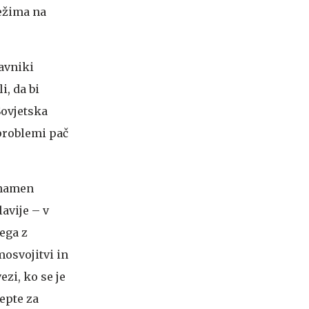
režima na
avniki
i, da bi
Sovjetska
 problemi pač
 namen
avije – v
šega z
mosvojitvi in
zi, ko se je
cepte za