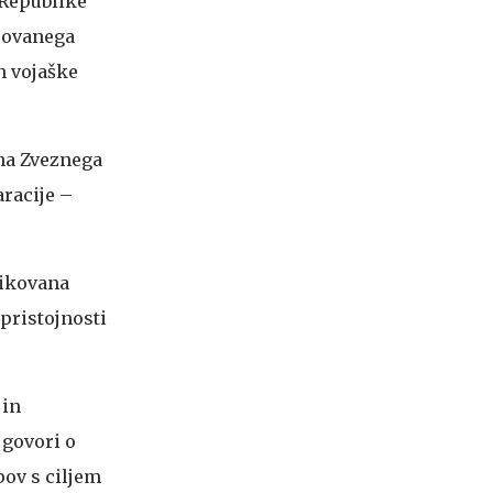
 Republike
orovanega
n vojaške
ina Zveznega
aracije –
likovana
 pristojnosti
 in
govori o
pov s ciljem