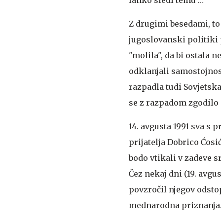
Z drugimi besedami, to 
jugoslovanski politiki
"molila", da bi ostala
odklanjali samostojnos
razpadla tudi Sovjetska
se z razpadom zgodilo 
14. avgusta 1991 sva s
prijatelja Dobrico Ćosi
bodo vtikali v zadeve s
Čez nekaj dni (19. avgu
povzročil njegov odstop
mednarodna priznanja