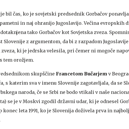
je bil čas, ko je sovjetski predsednik Gorbačov ponavlja
 pametni in naj ohranijo Jugoslavijo. Večina evropskih 
 nedotaknjena tako Gorbačov kot Sovjetska zveza. Spomni
t Slovenije z argumentom, da bi z razpadom Jugoslavije
 zveza, ki je jedrska velesila, pri čemer ni mogoče napov
s tem orožjem.
 predsednikom skupščine
Francetom Bučarjem
v Beogra
ća, s katerim sva v imenu Slovenije zagotavljala, da se S
rbskega naroda, če se Srbi ne bodo vtikali v naše nacion
sta) se je v Moskvi zgodil državni udar, ki je odnesel Go
 konec leta 1991, ko je Slovenija doživela prva in najbol
.