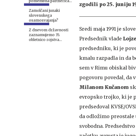
pomembna partnerica
zgodili po 25. juniju 1
ZDA
Zamolčani junaki
slovenskega
osamosvajanja?
Sredi maja 1991 je slo
Z dnevom državnosti
zaznamujemo 35.
Predsednik vlade
Lojz
obletnico rojstva
samostojne države
predsedniku, ki je poved
kmalu razpadla in da b
sem v Rimu obiskal bivš
pogovoru povedal, da v
Milanom Kučanom
sk
evropsko trojko, ki je
predsedoval KVSE/OVSE 
da odložimo preostale u
svobodna. Predsedstvo S
začetku avgusta je jug