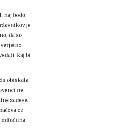
l, naj bodo
državnikov je
mo, da so
 verjetno
edati, kaj bi
du obiskala
lovenci ne
alne zadeve.
rbačova oz.
j odločilna