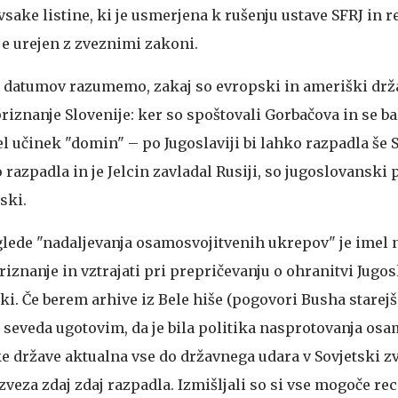
sake listine, ki je usmerjena k rušenju ustave SFRJ in 
je urejen z zveznimi zakoni.
i datumov razumemo, zakaj so evropski in ameriški drž
znanje Slovenije: ker so spoštovali Gorbačova in se bal
el učinek "domin" – po Jugoslaviji bi lahko razpadla še 
o razpadla in je Jelcin zavladal Rusiji, so jugoslovanski
ski.
glede "nadaljevanja osamosvojitvenih ukrepov" je imel
znanje in vztrajati pri prepričevanju o ohranitvi Jugosl
iki. Če berem arhive iz Bele hiše (pogovori Busha starej
 seveda ugotovim, da je bila politika nasprotovanja osa
 države aktualna vse do državnega udara v Sovjetski zve
 zveza zdaj zdaj razpadla. Izmišljali so si vse mogoče re