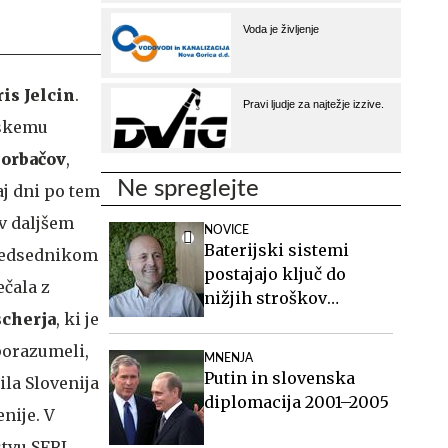
is Jelcin
.
uskemu
orbačov
,
Ne spreglejte
j dni po tem
 v daljšem
NOVICE
Baterijski sistemi
predsednikom
postajajo ključ do
ečala z
nižjih stroškov
scherja
, ki je
elektrike v podjetjih
porazumeli,
MNENJA
Putin in slovenska
ila Slovenija
diplomacija 2001–2005
enije. V
stvu SFRJ