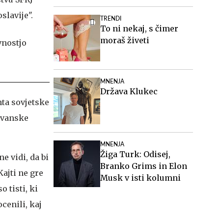
slavije".
TRENDI
To ni nekaj, s čimer
moraš živeti
MNENJA
Država Klukec
ta sovjetske
lovanske
MNENJA
Žiga Turk: Odisej,
e vidi, da bi
Branko Grims in Elon
Kajti ne gre
Musk v isti kolumni
 tisti, ki
cenili, kaj