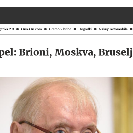
Želite prejemati e-novice?
Uživajmo pametno
etika 2.0
Ona-On.com
Gremo v hribe
Dogodki
Nakup avtomobila
pel: Brioni, Moskva, Brusel