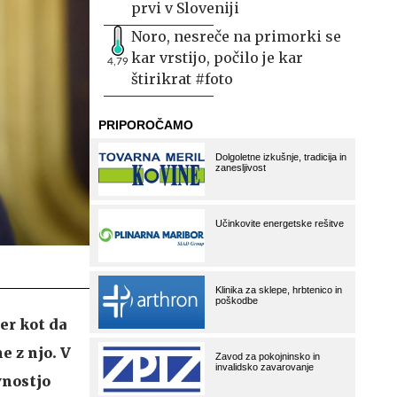
prvi v Sloveniji
Noro, nesreče na primorki se
kar vrstijo, počilo je kar
4,79
štirikrat #foto
er kot da
e z njo. V
vnostjo