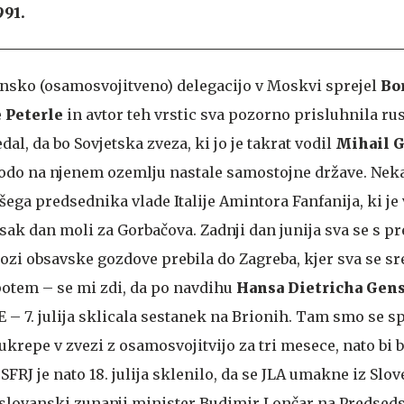
991.
vensko (osamosvojitveno) delegacijo v Moskvi sprejel
Bor
e Peterle
in avtor teh vrstic sva pozorno prisluhnila r
al, da bo Sovjetska zveza, ki jo je takrat vodil
Mihail G
odo na njenem ozemlju nastale samostojne države. Neka
ega predsednika vlade Italije Amintora Fanfanija, ki je
sak dan moli za Gorbačova. Zadnji dan junija sva se s 
ozi obsavske gozdove prebila do Zagreba, kjer sva se sr
 potem – se mi zdi, da po navdihu
Hansa Dietricha Gen
– 7. julija sklicala sestanek na Brionih. Tam smo se s
krepe v zvezi z osamosvojitvijo za tri mesece, nato bi b
FRJ je nato 18. julija sklenilo, da se JLA umakne iz Slov
oslovanski zunanji minister Budimir Lončar na Predsed