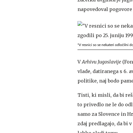
napovedoval pogovore z
"V resnici so se nekateri odločilni d
V
Arhivu Jugoslavije
(Fon
vlade, datiranega s 6. 
politike, naj bodo pame
Tisti, ki misli, da bi r
to privedlo ne le do od
samo za Slovence in Hrva
zdaj predlagajo, da bi 
lahko sledi temu …