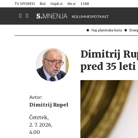
Info in obvestila
Tehnik
TV SPORED
Bizi
Najdi.si
Itis.si
1188
KOLUMNE
SPOTKAST
Naj planinska koča
Energ
Dimitrij Ru
pred 35 leti
Avtor:
Dimitrij Rupel
Četrtek,
2. 7. 2026,
4.00