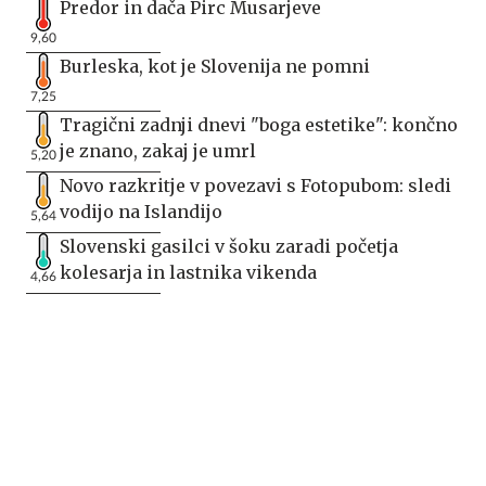
Predor in dača Pirc Musarjeve
9,60
Burleska, kot je Slovenija ne pomni
7,25
Tragični zadnji dnevi "boga estetike": končno
je znano, zakaj je umrl
5,20
Novo razkritje v povezavi s Fotopubom: sledi
vodijo na Islandijo
5,64
Slovenski gasilci v šoku zaradi početja
kolesarja in lastnika vikenda
4,66