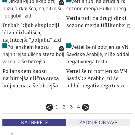
Vettla tudi na drugi dirki
Dirkali kljub eksploziji
sezone menja Hülkenberg
blizu dirkališča,
najhitrejši "poljubil" zid
Po lanskem kaosu
Vettel še ni potrjen za VN
najhitrejša ulična steza
Savdske Arabije, ni še
bolj varna, a še hitrejša
oddal negativnega testa
1
2
3
4
KAJ BERETE
ZADNJE OBJAVE