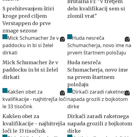
Brutalna F1: "V tretjem
S prehitevanjem štiri
delu kvalifikacij sem si
kroge pred ciljem
zlomil vrat"
Verstappen do prve
zmage sezone
Mick Schumacher že v
Huda nesreča
paddocku in bi si želel
Schumacherja, novo ime
dirkati
na prvem štartnem
položaju
Kakšen obet za
Dirkači zaradi raketnega
kvalifikacije - najhitrejša
napada grozili z bojkotom
loči le 33 tisočink
dirke