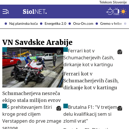
Telekom Slovenije
Naj planinska koča
Energetika 2.0
Ona-On.com
Gremo v hribe
VN Savdske Arabije
Ferrari kot v
Schumacherjevih časih,
dirkanje kot v kartingu
Schumacherjeva nesreča
ekipo stala milijon evrov