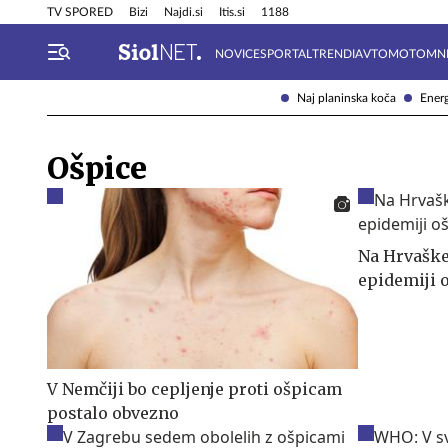
Info in obvestila
Tehnik
TV SPORED
Bizi
Najdi.si
Itis.si
1188
NOVICE
SPORTAL
TRENDI
AVTOMOTO
MN
Naj planinska koča
Energ
Ošpice
Na Hrvaške
epidemiji 
V Nemčiji bo cepljenje proti ošpicam
postalo obvezno