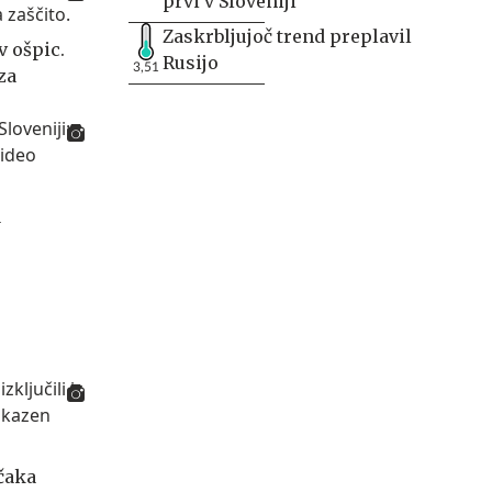
prvi v Sloveniji
Zaskrbljujoč trend preplavil
v ošpic.
Rusijo
3,51
za
a
 čaka