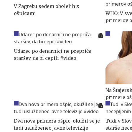
V Zagrebu sedem obolelih z
ošpicami
WHO: V svet
primerov o
Udarec po denarnici ne prepriča
staršev, da bi cepili #video
Na Štajersk
primere oš
Dva nova primera ošpic, okužil se je
Tudi v Slov
tudi uslužbenec javne televizije
starše nec