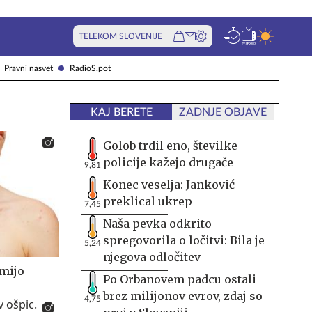
TELEKOM SLOVENIJE
Pravni nasvet
RadioS.pot
KAJ BERETE
ZADNJE OBJAVE
Golob trdil eno, številke
policije kažejo drugače
9,81
Konec veselja: Janković
preklical ukrep
7,45
Naša pevka odkrito
spregovorila o ločitvi: Bila je
5,24
njegova odločitev
mijo
Po Orbanovem padcu ostali
brez milijonov evrov, zdaj so
4,75