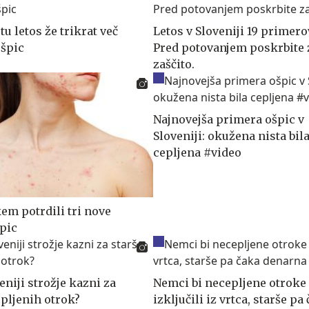
u letos že trikrat več
Letos v Sloveniji 19 primero
špic
Pred potovanjem poskrbite 
zaščito.
Najnovejša primera ošpic v
Sloveniji: okužena nista bil
cepljena #video
em potrdili tri nove
pic
eniji strožje kazni za
Nemci bi necepljene otroke
epljenih otrok?
izključili iz vrtca, starše pa