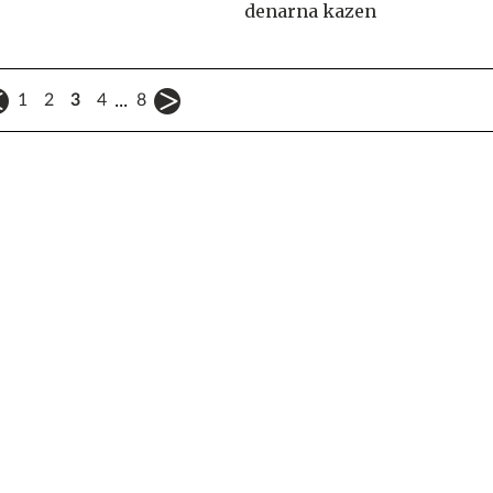
denarna kazen
...
1
2
3
4
8