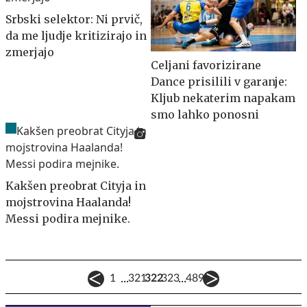
Srbski selektor: Ni prvič,
da me ljudje kritizirajo in
zmerjajo
Celjani favorizirane
Dance prisilili v garanje:
Kljub nekaterim napakam
smo lahko ponosni
Kakšen preobrat Cityja in
mojstrovina Haalanda!
Messi podira mejnike.
...
...
1
321
322
323
489