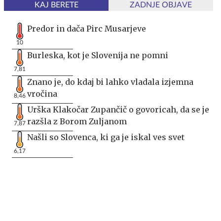
KAJ BERETE
ZADNJE OBJAVE
Predor in dača Pirc Musarjeve
10
Burleska, kot je Slovenija ne pomni
7,81
Znano je, do kdaj bi lahko vladala izjemna
vročina
8,46
Urška Klakočar Zupančič o govoricah, da se je
razšla z Borom Zuljanom
7,87
Našli so Slovenca, ki ga je iskal ves svet
6,17