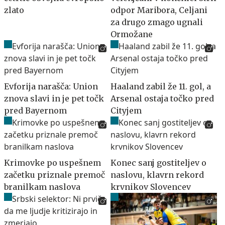
zlato
odpor Maribora, Celjani
za drugo zmago ugnali
Ormožane
Evforija narašča: Union
Haaland zabil že 11. gol, a
znova slavi in je pet točk
Arsenal ostaja točko pred
pred Bayernom
Cityjem
Krimovke po uspešnem
Konec sanj gostiteljev o
začetku priznale premoč
naslovu, klavrn rekord
branilkam naslova
krvnikov Slovencev