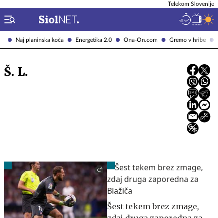
Telekom Slovenije
Naj planinska koča
Energetika 2.0
Ona-On.com
Gremo v hribe
Š. L.
Šest tekem brez zmage,