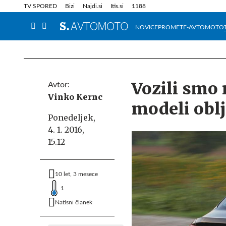
Info in obvestila
Tehnik
TV SPORED
Bizi
Najdi.si
Itis.si
1188
NOVICE
PROMET
E-AVTOMOTO
Vozili smo n
Avtor:
Vinko Kernc
modeli obl
Ponedeljek,
4. 1. 2016,
15.12
10 let, 3 mesece
1
Natisni članek