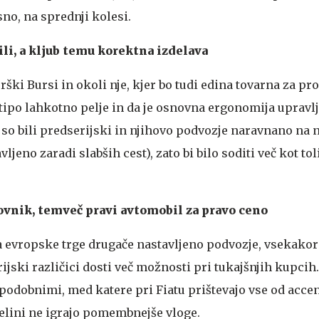
sno, na sprednji kolesi.
li, a kljub temu korektna izdelava
rški Bursi in okoli nje, kjer bo tudi edina tovarna za pr
e tipo lahkotno pelje in da je osnovna ergonomija upravlj
 so bili predserijski in njihovo podvozje naravnano na
ljeno zaradi slabših cest), zato bi bilo soditi več kot to
ovnik, temveč pravi avtomobil za pravo ceno
 evropske trge drugače nastavljeno podvozje, vsekakor
ijski različici dosti več možnosti pri tukajšnjih kupci
 podobnimi, med katere pri Fiatu prištevajo vse od acce
 celini ne igrajo pomembnejše vloge.