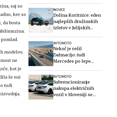
športne karavane
zina, saj so
NOVICE
ladno, ker so
Dolina Koritnice: eden
najlepših družinskih
, da bosta
izletov v Julijskih
mbilimuzina.
Alpah
o pomlad.
AVTOMOTO
Nekoč je rešil
jih modelov,
Dalmacijo: tudi
abnost ne
Mercedes po lepe
posnetke na Paški
oče, kot je
most #video
dila še eni
AVTOMOTO
Subvencioniranje
o tudi
nakupa električnih
oizvodnja.
vozil v Sloveniji se
končuje, kaj sledi?