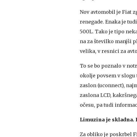
Nov avtomobil je Fiat zg
renegade. Enaka je tudi
500L. Tako je tipo neka
na za številko manjši p
velika, v resnici za av
To se bo poznalo v notra
okolje povsem v slogu 
zaslon (uconnect), naj
zaslona LCD, kakršnega 
očesu, pa tudi informacij
Limuzina je skladna.
Za obliko je poskrbel F