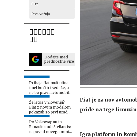
Fiat
Prva vožnja
Dodajte med
prednostne vire
Prihaja fiat multiplina –
imel bo štiri sedeže, a
ne bo pravi avtomobil
#foto
Fiat je za nov avtomo
Že letos v Sloveniji?
Fiat z novim modelom,
pride na trge limuzina
pokazali so prvi uradni
fotografiji. #foto
Po Volkswagnu in
Renaultu tudi Stellantis:
napoved novega mini
Igra platform in kom
električnega projekta