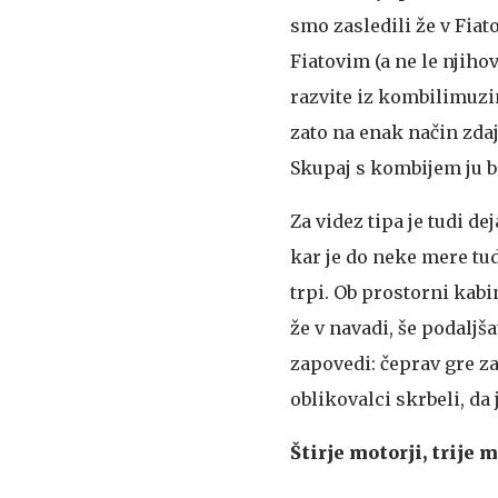
smo zasledili že v Fiato
Fiatovim (a ne le njiho
razvite iz kombilimuzin
zato na enak način zda
Skupaj s kombijem ju b
Za videz tipa je tudi de
kar je do neke mere tud
trpi. Ob prostorni kabin
že v navadi, še podaljša
zapovedi: čeprav gre za
oblikovalci skrbeli, da
Štirje motorji, trije 