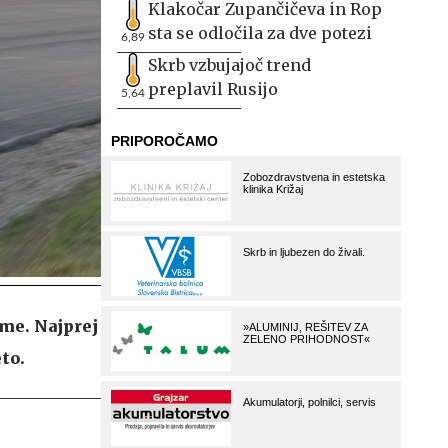
Klakočar Zupančičeva in Rop
sta se odločila za dve potezi
6,89
Skrb vzbujajoč trend
preplavil Rusijo
5,64
ime. Najprej
to.