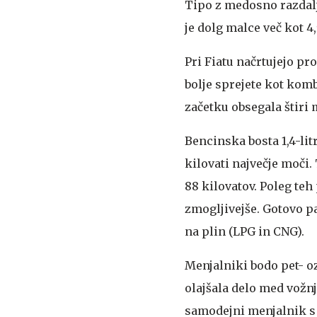
Tipo z medosno razdaljo
je dolg malce več kot 4
Pri Fiatu načrtujejo pro
bolje sprejete kot kom
začetku obsegala štiri 
Bencinska bosta 1,4-litr
kilovati največje moči. 
88 kilovatov. Poleg te
zmogljivejše. Gotovo pa
na plin (LPG in CNG).
Menjalniki bodo pet- oz
olajšala delo med vožn
samodejni menjalnik s 