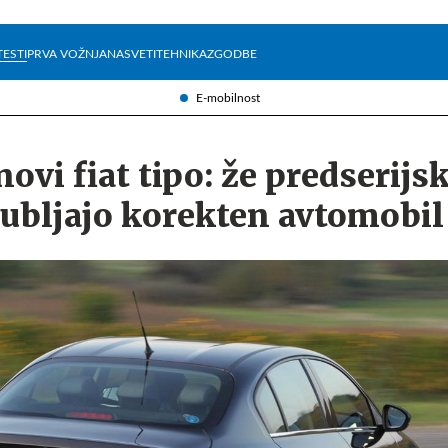
Želite prejemati e-novice?
Uživajmo pametno
TESTI
PRVA VOŽNJA
NASVETI
TEHNIKA
ZGODBE
E-mobilnost
ovi fiat tipo: že predserijsk
jubljajo korekten avtomobil