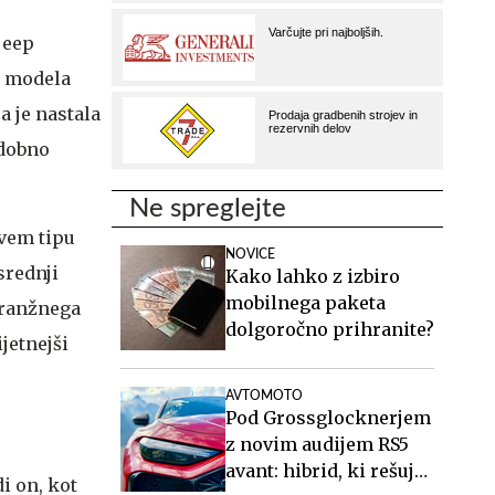
 jeep
z modela
a je nastala
odobno
Ne spreglejte
ovem tipu
NOVICE
srednji
Kako lahko z izbiro
mobilnega paketa
oranžnega
dolgoročno prihranite?
jetnejši
AVTOMOTO
Pod Grossglocknerjem
z novim audijem RS5
avant: hibrid, ki rešuje
i on, kot