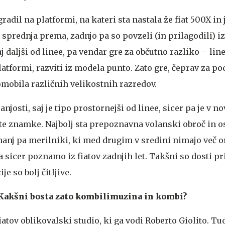
radil na platformi, na kateri sta nastala že fiat 500X in
 sprednja prema, zadnjo pa so povzeli (in prilagodili) i
j daljši od linee, pa vendar gre za občutno razliko – line
latformi, razviti iz modela punto. Zato gre, čeprav za p
tomobila različnih velikostnih razredov.
njosti, saj je tipo prostornejši od linee, sicer pa je v n
te znamke. Najbolj sta prepoznavna volanski obroč in o
manj pa merilniki, ki med drugim v sredini nimajo več 
sicer poznamo iz fiatov zadnjih let. Takšni so dosti pri
e so bolj čitljive.
 Kakšni bosta zato kombilimuzina in kombi?
iatov oblikovalski studio, ki ga vodi Roberto Giolito. Tud