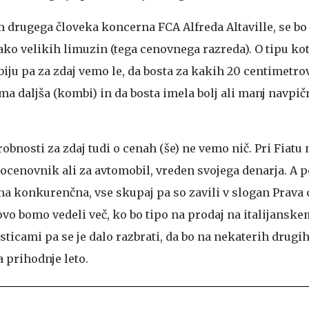
m drugega človeka koncerna FCA Alfreda Altaville, se bo
ako velikih limuzin (tega cenovnega razreda). O tipu ko
ju pa za zdaj vemo le, da bosta za kakih 20 centimetro
a daljša (kombi) in da bosta imela bolj ali manj navpi
bnosti za zdaj tudi o cenah (še) ne vemo nič. Pri Fiatu 
izkocenovnik ali za avtomobil, vreden svojega denarja. A 
ena konkurenčna, vse skupaj pa so zavili v slogan Prava 
vo bomo vedeli več, ko bo tipo na prodaj na italijanske
sticami pa se je dalo razbrati, da bo na nekaterih drugi
a prihodnje leto.