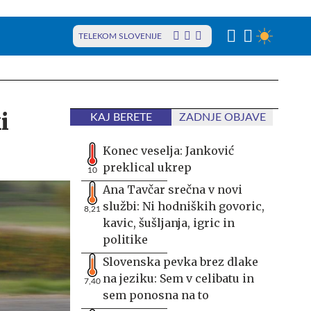
TELEKOM SLOVENIJE
i
KAJ BERETE
ZADNJE OBJAVE
Konec veselja: Janković
preklical ukrep
10
Ana Tavčar srečna v novi
službi: Ni hodniških govoric,
8,21
kavic, šušljanja, igric in
politike
Slovenska pevka brez dlake
na jeziku: Sem v celibatu in
7,40
sem ponosna na to