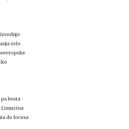
oizvodnjo
anja zelo
 neevropske
liko
 pa bosta
h. Limuzina
nta do focusa