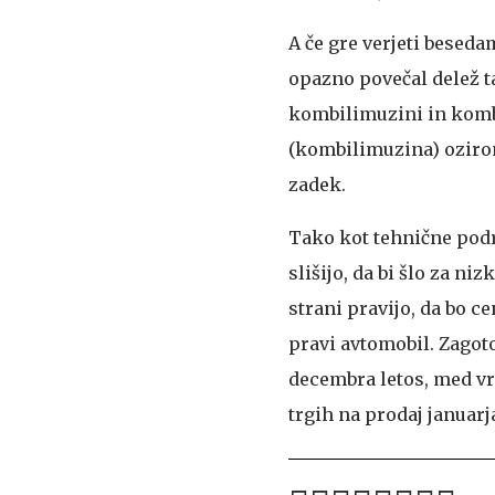
A če gre verjeti beseda
opazno povečal delež t
kombilimuzini in kombi
(kombilimuzina) ozirom
zadek.
Tako kot tehnične podro
slišijo, da bi šlo za n
strani pravijo, da bo c
pravi avtomobil. Zagoto
decembra letos, med vr
trgih na prodaj januarj