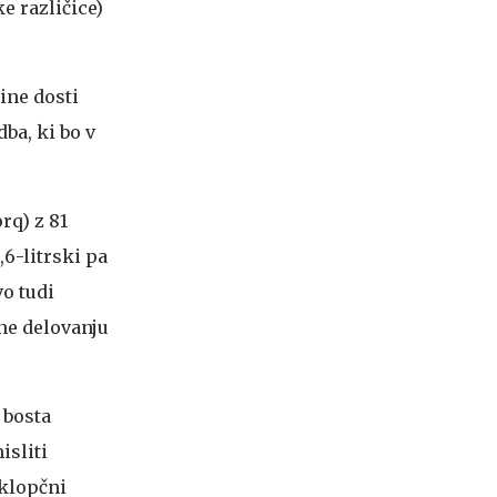
e različice)
zine dosti
ba, ki bo v
orq) z 81
,6-litrski pa
vo tudi
ene delovanju
 bosta
isliti
sklopčni