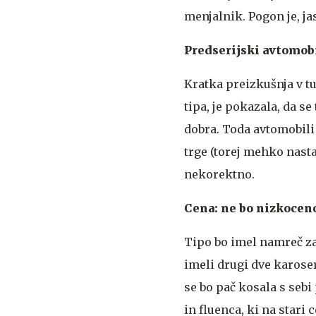
menjalnik. Pogon je, ja
Predserijski avtomobi
Kratka preizkušnja v tu
tipa, je pokazala, da s
dobra. Toda avtomobili
trge (torej mehko nastav
nekorektno.
Cena: ne bo nizkocen
Tipo bo imel namreč za
imeli drugi dve karoser
se bo pač kosala s sebi
in fluenca, ki na stari