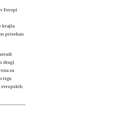
 v Evropi
t
v krajša
čno prisekan
neradi
po drugi
cena za
m trgu
h evropskih