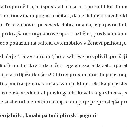
vih sporočilih, je izpostavil, da se je tipo rodil kot limu
vim) limuzinam pogosto očitali, da ne delujejo dovolj sk
. To je za novi tipo seveda dobra novica, je pa jasno tudi
j prikrajšani drugi karoserijski različici, predvsem ko
odo pokazali na salonu avtomobilov v Ženevi prihodnj
jal, da je "naravno rojen", brez zahteve po vplivih prejšn
i očitno. In hkrati: da je čednega videza, a da zato upor
i je v prtljažniku še 520 litrov prostornine, to pa je mog
ti s podiranjem naslonjala zadnje klopi. Oblika pa je sle
 izdelek, vreden italijanskega oblikovalskega slovesa, s
 je sestavnih delov čim manj, s tem pa je preprostejša pr
menjalniki, kmalu pa tudi plinski pogoni