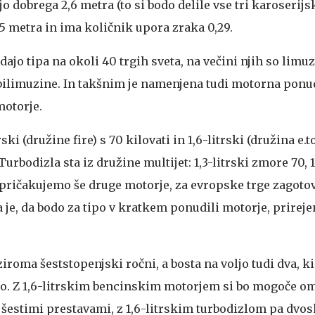
 dobrega 2,6 metra (to si bodo delile vse tri karoserijsk
,5 metra in ima količnik upora zraka 0,29.
dajo tipa na okoli 40 trgih sveta, na večini njih so limu
bilimuzine. In takšnim je namenjena tudi motorna ponud
motorje.
ski (družine fire) s 70 kilovati in 1,6-litrski (družina e.t
Turbodizla sta iz družine multijet: 1,3-litrski zmore 70, 1
h pričakujemo še druge motorje, za evropske trge zagoto
 je, da bodo za tipo v kratkem ponudili motorje, prirej
iroma šeststopenjski ročni, a bosta na voljo tudi dva, ki
jo. Z 1,6-litrskim bencinskim motorjem si bo mogoče om
šestimi prestavami, z 1,6-litrskim turbodizlom pa dvo