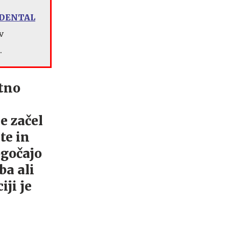
t DENTAL
v
.