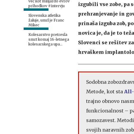
več kot milijardo evrov
izgubili vse zobe, pa 
prihodkov #intervju
prehranjevanje in go
Slovenska atletika
žaluje, umrl je Franc
prinaša izguba zob, p
Mikec
novica je, da je to te
Kolesarstvo pretresla
smrt komaj 16-letnega
Slovenci se rešitev z
kolesarskega upa
Shana O'Briena
hrvaškem implantolo
Sodobna zobozdravst
Metode, kot sta
All
trajno obnovo nasm
funkcionalnost – pa
samozavest. Metodi
svojih naravnih zob