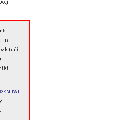
bolj
ob.
o in
pak tudi
o
niki
t DENTAL
v
.