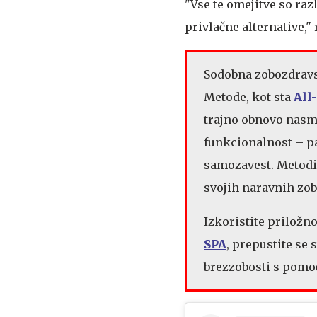
"Vse te omejitve so razl
privlačne alternative,"
Sodobna zobozdravst
Metode, kot sta
All
trajno obnovo nasm
funkcionalnost – pa
samozavest. Metodi
svojih naravnih zob
Izkoristite priložn
SPA
, prepustite se
brezzobosti s pomoč