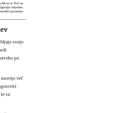
 All-on-4. Prvi na
mogočajo vstavitev
ovenskih pacientov.
tev
bljajo svojo
tudi
otrebo po
 morejo več
gotoviti
le-ta