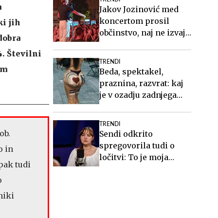
a
Jakov Jozinović med
koncertom prosil
i jih
občinstvo, naj ne izvaja
dobra
nevarnega trenda
4. Številni
TRENDI
em
Beda, spektakel,
praznina, razvrat: kaj
je v ozadju zadnjega
videospota Siddharte?
TRENDI
ob.
Sendi odkrito
spregovorila tudi o
o in
ločitvi: To je moja
pak tudi
življenjska rana #video
o
niki