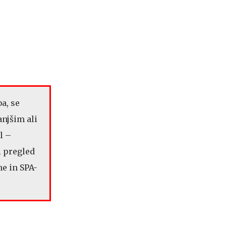
a, se
njšim ali
l –
i pregled
e in SPA-