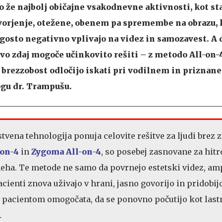
so že najbolj običajne vsakodnevne aktivnosti, kot st
vorjenje, otežene, obenem pa spremembe na obrazu, k
ogosto negativno vplivajo na videz in samozavest. A 
žavo zdaj mogoče učinkovito rešiti – z metodo All-on-
a brezzobost odločijo iskati pri vodilnem in priznan
gu dr. Trampušu.
vena tehnologija ponuja celovite rešitve za ljudi brez z
-on-4
in
Zygoma All-on-4
, so posebej zasnovane za hitr
eha. Te metode ne samo da povrnejo estetski videz, am
cienti znova uživajo v hrani, jasno govorijo in pridobij
 pacientom omogočata, da se ponovno počutijo kot last
.