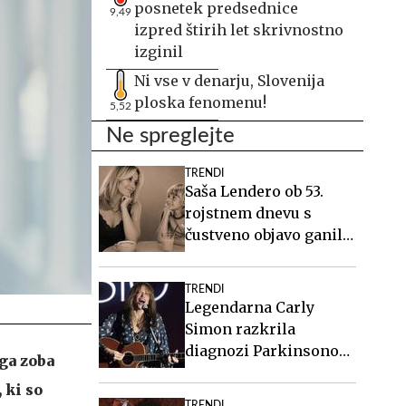
posnetek predsednice
9,49
izpred štirih let skrivnostno
izginil
Ni vse v denarju, Slovenija
ploska fenomenu!
5,52
Ne spreglejte
TRENDI
Saša Lendero ob 53.
rojstnem dnevu s
čustveno objavo ganila
oboževalce
TRENDI
Legendarna Carly
Simon razkrila
diagnozi Parkinsonove
ega zoba
bolezni in kožnega
 ki so
raka
TRENDI