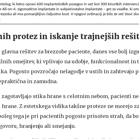
ntolog, ki letno opravi 600 implantoloških posegov in več kot 300 kirurških intervencij
 All-on-4, zigomatične implantate in subperiostalne implantate – gre za vsadke, ki o
rezzoba ali ima pomanjkljivo čeljustno kost. V njegovi ordinaciji je bilo že več tisoč sl
A
ih protez in iskanje trajnejših reši
lavna rešitev za brezzobe paciente, danes vse bolj izgu
ilnih omejitev, ki vplivajo na udobje, funkcionalnost in 
. Pogosto povzročajo nelagodje v ustih in zahtevajo p
nepraktična in zamudna.
zagotavljajo stika hrane s celotnim nebom, pacienti ne
 hrane. Z estetskega vidika takšne proteze ne morejo za
oleg tega je pri pacientih pogosto prisoten strah, da bo 
 govoru, hranjenju ali smejanju.