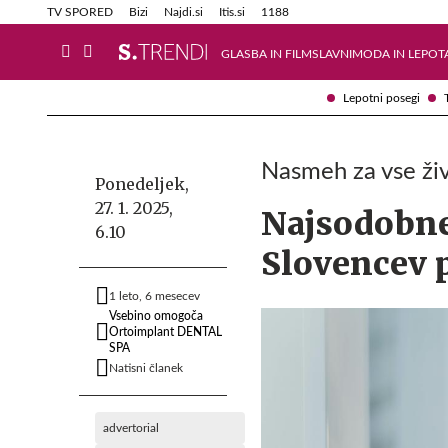
Info in obvestila
Tehnik
TV SPORED
Bizi
Najdi.si
Itis.si
1188
GLASBA IN FILM
SLAVNI
MODA IN LEPOT
Lepotni posegi
Nasmeh za vse živ
Ponedeljek,
27. 1. 2025,
Najsodobnej
6.10
Slovencev 
1 leto, 6 mesecev
Vsebino omogoča
Ortoimplant DENTAL
SPA
Natisni članek
advertorial