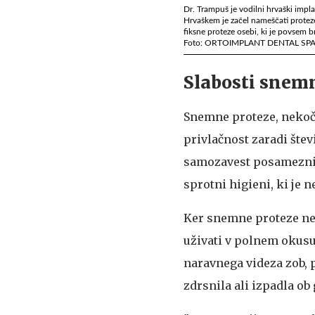
Dr. Trampuš je vodilni hrvaški impla
Hrvaškem je začel nameščati proteze
fiksne proteze osebi, ki je povsem b
Foto: ORTOIMPLANT DENTAL SP
Slabosti snemn
Snemne proteze, nekoč g
privlačnost zaradi štev
samozavest posameznika
sprotni higieni, ki je 
Ker snemne proteze ne 
uživati v polnem okusu
naravnega videza zob, p
zdrsnila ali izpadla ob