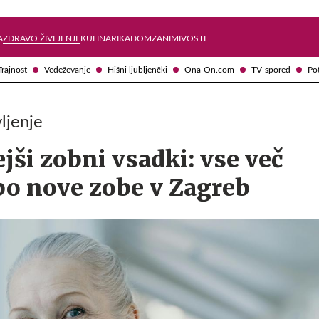
Želite prejemati e-novice?
Uživajmo pametno
A
ZDRAVO ŽIVLJENJE
KULINARIKA
DOM
ZANIMIVOSTI
Trajnost
Vedeževanje
Hišni ljubljenčki
Ona-On.com
TV-spored
Po
ljenje
ši zobni vsadki: vse več
po nove zobe v Zagreb