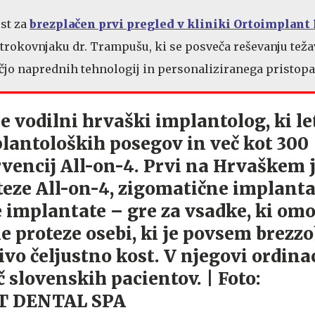
ost za
brezplačen prvi pregled v kliniki Ortoimplan
 strokovnjaku dr. Trampušu, ki se posveča reševanju teža
jo naprednih tehnologij in personaliziranega pristopa