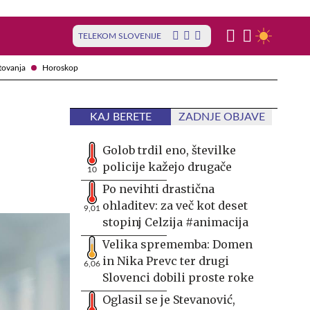
TELEKOM SLOVENIJE
tovanja
Horoskop
KAJ BERETE
ZADNJE OBJAVE
Golob trdil eno, številke
policije kažejo drugače
10
Po nevihti drastična
ohladitev: za več kot deset
9,01
stopinj Celzija #animacija
Velika sprememba: Domen
in Nika Prevc ter drugi
6,06
Slovenci dobili proste roke
Oglasil se je Stevanović,