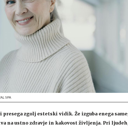
TAL SPA
ki presega zgolj estetski vidik. Že izguba enega sam
 na ustno zdravje in kakovost življenja. Pri ljudeh,