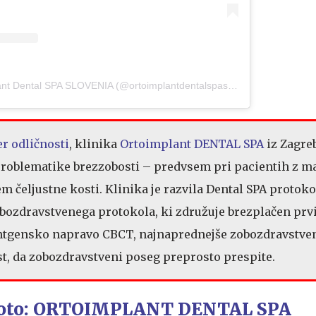
A post shared by Ortoimplant Dental SPA SLOVENIA (@ortoimplantdentalspaslovenia)
r odličnosti
, klinika
Ortoimplant DENTAL SPA
iz Zagreb
roblematike brezzobosti – predvsem pri pacientih z ma
 čeljustne kosti. Klinika je razvila Dental SPA protoko
bozdravstvenega protokola, ki združuje brezplačen prv
entgensko napravo CBCT, najnaprednejše zobozdravstven
t, da zobozdravstveni poseg preprosto prespite.