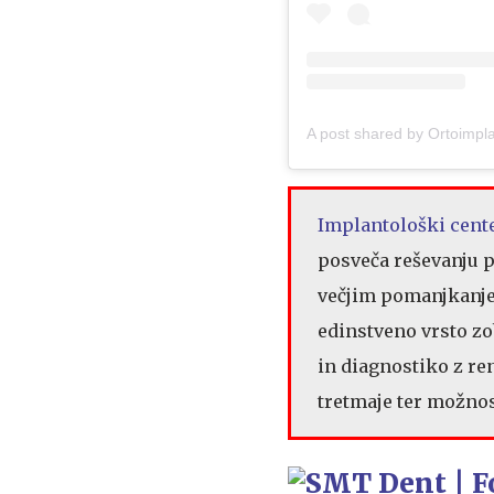
Implantološki cente
posveča reševanju p
večjim pomanjkanjem
edinstveno vrsto zo
in diagnostiko z r
tretmaje ter možnos