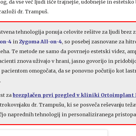
og, da vse več ljudi išče trajnejše, udobnejše in estetsko 
 razloži dr. Trampuš.
vena tehnologija ponuja celovite rešitve za ljudi brez z
-on-4
in
Zygoma All-on-4
, so posebej zasnovane za hitr
eha. Te metode ne samo da povrnejo estetski videz, am
cienti znova uživajo v hrani, jasno govorijo in pridobij
 pacientom omogočata, da se ponovno počutijo kot last
.
ost za
brezplačen prvi pregled v kliniki Ortoimplan
 strokovnjaku dr. Trampušu, ki se posveča reševanju teža
jo naprednih tehnologij in personaliziranega pristopa