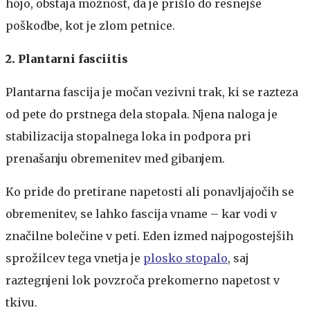
hojo, obstaja možnost, da je prišlo do resnejše
poškodbe, kot je zlom petnice.
2. Plantarni fasciitis
Plantarna fascija je močan vezivni trak, ki se razteza
od pete do prstnega dela stopala. Njena naloga je
stabilizacija stopalnega loka in podpora pri
prenašanju obremenitev med gibanjem.
Ko pride do pretirane napetosti ali ponavljajočih se
obremenitev, se lahko fascija vname – kar vodi v
značilne bolečine v peti. Eden izmed najpogostejših
sprožilcev tega vnetja je
plosko stopalo
, saj
raztegnjeni lok povzroča prekomerno napetost v
tkivu.