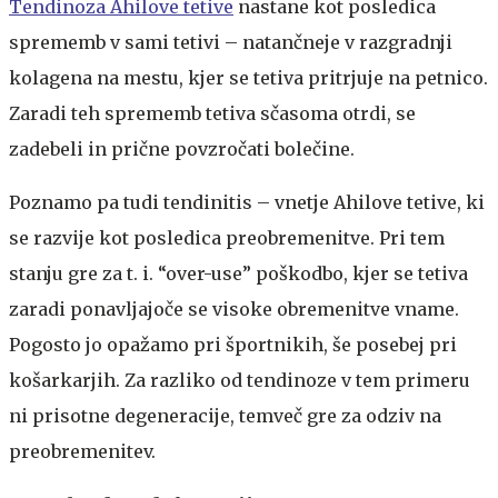
Tendinoza Ahilove tetive
nastane kot posledica
sprememb v sami tetivi – natančneje v razgradnji
kolagena na mestu, kjer se tetiva pritrjuje na petnico.
Zaradi teh sprememb tetiva sčasoma otrdi, se
zadebeli in prične povzročati bolečine.
Poznamo pa tudi tendinitis – vnetje Ahilove tetive, ki
se razvije kot posledica preobremenitve. Pri tem
stanju gre za t. i. “over-use” poškodbo, kjer se tetiva
zaradi ponavljajoče se visoke obremenitve vname.
Pogosto jo opažamo pri športnikih, še posebej pri
košarkarjih. Za razliko od tendinoze v tem primeru
ni prisotne degeneracije, temveč gre za odziv na
preobremenitev.