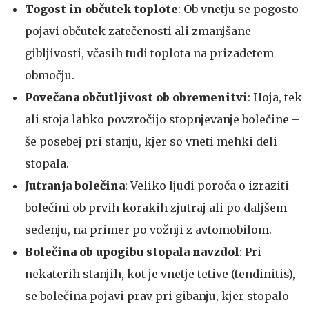
Togost in občutek toplote
: Ob vnetju se pogosto
pojavi občutek zatečenosti ali zmanjšane
gibljivosti, včasih tudi toplota na prizadetem
območju.
Povečana občutljivost ob obremenitvi
: Hoja, tek
ali stoja lahko povzročijo stopnjevanje bolečine –
še posebej pri stanju, kjer so vneti mehki deli
stopala.
Jutranja bolečina
: Veliko ljudi poroča o izraziti
bolečini ob prvih korakih zjutraj ali po daljšem
sedenju, na primer po vožnji z avtomobilom.
Bolečina ob upogibu stopala navzdol
: Pri
nekaterih stanjih, kot je vnetje tetive (tendinitis),
se bolečina pojavi prav pri gibanju, kjer stopalo