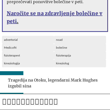
preprečevati ponovitve bolečine v peti.
Naročite se na zdravljenje bolečine v
peti
.
advertorial
noad
Medicofit
bolečine
fizioterapevt
fizioterapija
kineziologija
kineziolog
Tragedija na Otoku, legendarni Mark Hughes
izgubil sina
Rokometno Novo mesto zavito v črno, mnogo
prezgodaj je odšel Aljaž Kabur