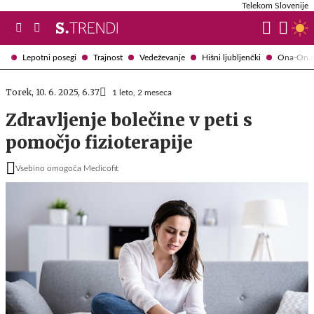
Telekom Slovenije
Lepotni posegi
Trajnost
Vedeževanje
Hišni ljubljenčki
Ona-On.
Torek, 10. 6. 2025, 6.37
1 leto, 2 meseca
Zdravljenje bolečine v peti s
pomočjo fizioterapije
Vsebino omogoča Medicofit