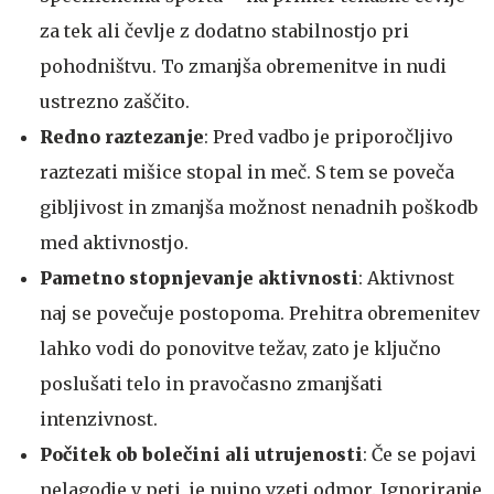
za tek ali čevlje z dodatno stabilnostjo pri
pohodništvu. To zmanjša obremenitve in nudi
ustrezno zaščito.
Redno raztezanje
: Pred vadbo je priporočljivo
raztezati mišice stopal in meč. S tem se poveča
gibljivost in zmanjša možnost nenadnih poškodb
med aktivnostjo.
Pametno stopnjevanje aktivnosti
: Aktivnost
naj se povečuje postopoma. Prehitra obremenitev
lahko vodi do ponovitve težav, zato je ključno
poslušati telo in pravočasno zmanjšati
intenzivnost.
Počitek ob bolečini ali utrujenosti
: Če se pojavi
nelagodje v peti, je nujno vzeti odmor. Ignoriranje