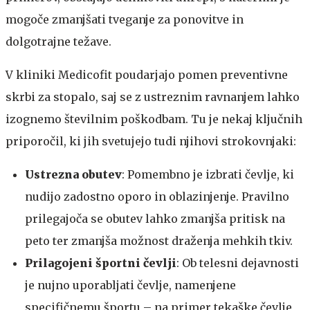
mogoče zmanjšati tveganje za ponovitve in
dolgotrajne težave.
V kliniki Medicofit poudarjajo pomen preventivne
skrbi za stopalo, saj se z ustreznim ravnanjem lahko
izognemo številnim poškodbam. Tu je nekaj ključnih
priporočil, ki jih svetujejo tudi njihovi strokovnjaki:
Ustrezna obutev
: Pomembno je izbrati čevlje, ki
nudijo zadostno oporo in oblazinjenje. Pravilno
prilegajoča se obutev lahko zmanjša pritisk na
peto ter zmanjša možnost draženja mehkih tkiv.
Prilagojeni športni čevlji
: Ob telesni dejavnosti
je nujno uporabljati čevlje, namenjene
specifičnemu športu – na primer tekaške čevlje