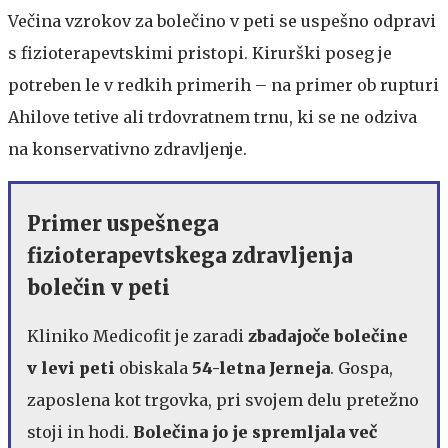
Večina vzrokov za bolečino v peti se uspešno odpravi
s fizioterapevtskimi pristopi. Kirurški poseg je
potreben le v redkih primerih – na primer ob rupturi
Ahilove tetive ali trdovratnem trnu, ki se ne odziva
na konservativno zdravljenje.
Primer uspešnega
fizioterapevtskega zdravljenja
bolečin v peti
Kliniko Medicofit je zaradi
zbadajoče bolečine
v levi peti
obiskala
54-letna Jerneja
. Gospa,
zaposlena kot trgovka, pri svojem delu pretežno
stoji in hodi.
Bolečina jo je spremljala več