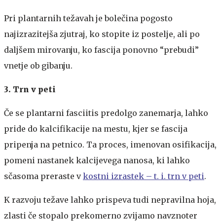
Pri plantarnih težavah je bolečina pogosto
najizrazitejša zjutraj, ko stopite iz postelje, ali po
daljšem mirovanju, ko fascija ponovno “prebudi”
vnetje ob gibanju.
3. Trn v peti
Če se plantarni fasciitis predolgo zanemarja, lahko
pride do kalcifikacije na mestu, kjer se fascija
pripenja na petnico. Ta proces, imenovan osifikacija,
pomeni nastanek kalcijevega nanosa, ki lahko
sčasoma preraste v
kostni izrastek – t. i. trn v peti
.
K razvoju težave lahko prispeva tudi nepravilna hoja,
zlasti če stopalo prekomerno zvijamo navznoter