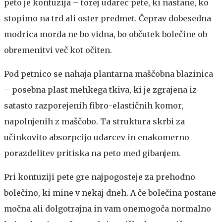
peto je kontuzija – torej udarec pete, ki nastane, ko
stopimo na trd ali oster predmet. Čeprav dobesedna
modrica morda ne bo vidna, bo občutek bolečine ob
obremenitvi več kot očiten.
Pod petnico se nahaja plantarna maščobna blazinica
– posebna plast mehkega tkiva, ki je zgrajena iz
satasto razporejenih fibro-elastičnih komor,
napolnjenih z maščobo. Ta struktura skrbi za
učinkovito absorpcijo udarcev in enakomerno
porazdelitev pritiska na peto med gibanjem.
Pri kontuziji pete gre najpogosteje za prehodno
bolečino, ki mine v nekaj dneh. A če bolečina postane
močna ali dolgotrajna in vam onemogoča normalno