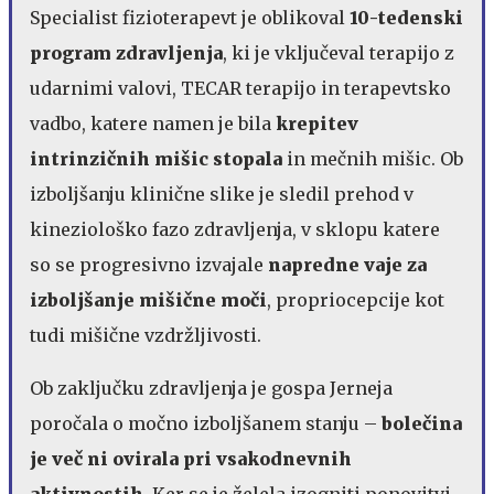
Specialist fizioterapevt je oblikoval
10-tedenski
program zdravljenja
, ki je vključeval terapijo z
udarnimi valovi, TECAR terapijo in terapevtsko
vadbo, katere namen je bila
krepitev
intrinzičnih mišic stopala
in mečnih mišic. Ob
izboljšanju klinične slike je sledil prehod v
kineziološko fazo zdravljenja, v sklopu katere
so se progresivno izvajale
napredne vaje za
izboljšanje mišične moči
, propriocepcije kot
tudi mišične vzdržljivosti.
Ob zaključku zdravljenja je gospa Jerneja
poročala o močno izboljšanem stanju –
bolečina
je več ni ovirala pri vsakodnevnih
aktivnostih
. Ker se je želela izogniti ponovitvi