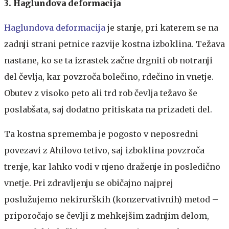
3. Haglundova deformacija
Haglundova deformacija
je stanje, pri katerem se na
zadnji strani petnice razvije kostna izboklina. Težava
nastane, ko se ta izrastek začne drgniti ob notranji
del čevlja, kar povzroča bolečino, rdečino in vnetje.
Obutev z visoko peto ali trd rob čevlja težavo še
poslabšata, saj dodatno pritiskata na prizadeti del.
Ta kostna sprememba je pogosto v neposredni
povezavi z Ahilovo tetivo, saj izboklina povzroča
trenje, kar lahko vodi v njeno draženje in posledično
vnetje. Pri zdravljenju se običajno najprej
poslužujemo nekirurških (konzervativnih) metod –
priporočajo se čevlji z mehkejšim zadnjim delom,