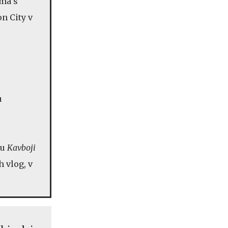
ama s
n City v
u
nu
Kavboji
h vlog, v