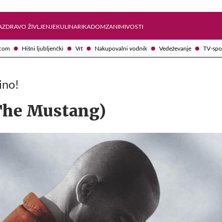
Želite prejemati e-novice?
Uživajmo pametno
A
ZDRAVO ŽIVLJENJE
KULINARIKA
DOM
ZANIMIVOSTI
com
Hišni ljubljenčki
Vrt
Nakupovalni vodnik
Vedeževanje
TV-spo
ino!
The Mustang)