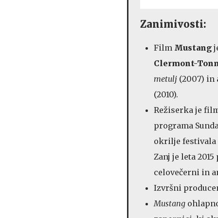
Zanimivosti:
Film
Mustang
j
Clermont-Tonn
metulj
(2007) in 
(2010).
Režiserka je fil
programa Sundan
okrilje festival
Zanj je leta 201
celovečerni in a
Izvršni producen
Mustang
ohlapno