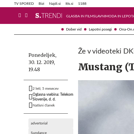
Info in obvestila
Tehnik
TV SPORED
Bizi
Najdi.si
Itis.si
1188
GLASBA IN FILM
SLAVNI
MODA IN LEPOT
Dober vid
Lepotni posegi
Ona-On.
Že v videoteki DK
Ponedeljek,
30. 12. 2019,
Mustang (
19.48
2 leti, 5 mesecev
Oglasna vsebina: Telekom
Slovenije, d. d.
Natisni članek
advertorial
Sundance