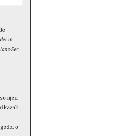
de
der in
Blanc-Sec
 so njen
rikazali.
zgodbi o