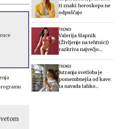
ti znaki horoskopa ne
odpuščajo
TRENDI
Bruce
Valerija Slapnik
(Življenje na tehtnici)
razkriva največjo
zablodo o hujšanju, ki ji
mnogi verjamejo
TRENDI
Jutranja svetloba je
enja
pomembnejša od kave:
ta navada lahko
 programu
izboljša vaš spanec
asvetom