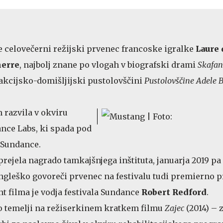
e celovečerni režijski prvenec francoske igralke
Laure 
erre
, najbolj znane po vlogah v biografski drami
Skafan
akcijsko-domišljijski pustolovščini
Pustolovščine Adele 
m razvila v okviru
ce Labs, ki spada pod
a Sundance.
5 prejela nagrado tamkajšnjega inštituta, januarja 2019 pa
ngleško govoreči prvenec na festivalu tudi premierno p
t filma je vodja festivala Sundance
Robert Redford
.
 temelji na režiserkinem kratkem filmu
Zajec
(2014) – 