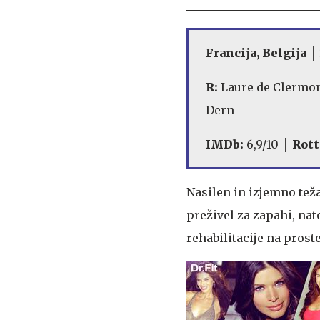
Francija, Belgija 
R:
Laure de Clermo
Dern
IMDb:
6,9/10 │
Rott
Nasilen in izjemno tež
preživel za zapahi, na
rehabilitacije na prost