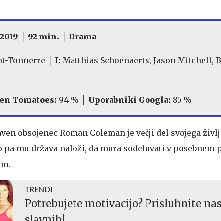
│ 2019 │ 92 min. │ Drama
nt-Tonnerre
│ I:
Matthias Schoenaerts, Jason Mitchell, 
en Tomatoes:
94 % │
Uporabniki Googla:
85 %
aven obsojenec Roman Coleman je večji del svojega življ
to pa mu država naloži, da mora sodelovati v posebnem
em.
TRENDI
Potrebujete motivacijo? Prisluhnite n
slavnih!