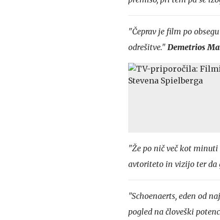
"Čeprav je film po obseg
odrešitve."
Demetrios Ma
"Že po nič več kot minuti
avtoriteto in vizijo ter d
"Schoenaerts, eden od najb
pogled na človeški potenci