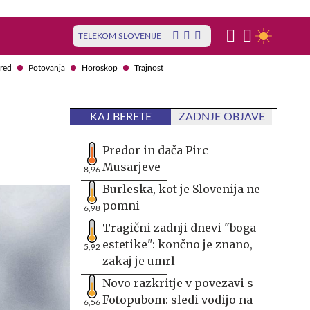
TELEKOM SLOVENIJE
red
Potovanja
Horoskop
Trajnost
KAJ BERETE
ZADNJE OBJAVE
Predor in dača Pirc
Musarjeve
8,96
Burleska, kot je Slovenija ne
pomni
6,98
Tragični zadnji dnevi "boga
estetike": končno je znano,
5,92
zakaj je umrl
Novo razkritje v povezavi s
Fotopubom: sledi vodijo na
6,56