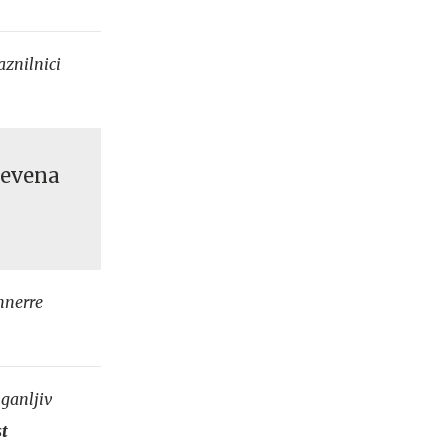
aznilnici
tevena
nnerre
 ganljiv
st