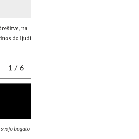
rešitve, na
dnos do ljudi
1
/ 6
i svojo bogato