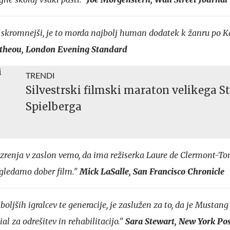
u skromnejši, je to morda najbolj human dodatek k žanru po K
theou, London Evening Standard
TRENDI
Silvestrski filmski maraton velikega S
Spielberga
 zrenja v zaslon vemo, da ima režiserka Laure de Clermont-To
a gledamo dober film."
Mick LaSalle, San Francisco Chronicle
oljših igralcev te generacije, je zaslužen za to, da je Mustang
al za odrešitev in rehabilitacijo."
Sara Stewart, New York Po