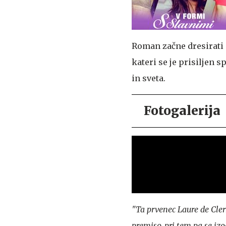
Roman začne dresirati 
kateri se je prisiljen 
in sveta.
Fotogalerija
"Ta prvenec Laure de Cler
premiso, pri tem pa se izo