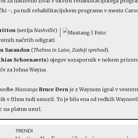
rbi za naslovno žival v okviru rehabilitacijskega progr
čki –, pa tudi rehabilitacijskem programu v mestu Carso
ritton
(serija
Nashville
)
otnih načrtih odigrati
an Sarandon
(
Thelma in Luise
,
Zadnji sprehod
).
hias Schoenaerts
) njegov sozapornik v nekem prizor
iče za Johna Wayna.
asedbe
Mustanga
Bruce Dern
je z Waynom igral v vester
lik v filmu tudi umoril. To je bila ena od redkih Waynovi
ec na platnu umrl.
TRENDI