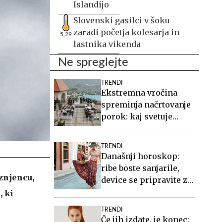
Islandijo
Slovenski gasilci v šoku
zaradi početja kolesarja in
5,29
lastnika vikenda
Ne spreglejte
TRENDI
Ekstremna vročina
spreminja načrtovanje
porok: kaj svetuje
organizatorka
TRENDI
Današnji horoskop:
ribe boste sanjarile,
znjencu,
device se pripravite za
teden, ki prihaja
, ki
TRENDI
Če jih izdate, je konec: