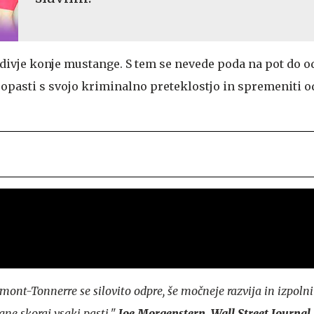
divje konje mustange. S tem se nevede poda na pot do od
spopasti s svojo kriminalno preteklostjo in spremeniti o
mont-Tonnerre se silovito odpre, še močneje razvija in izpoln
gne skoraj vsaki pasti."
Joe Morgenstern, Wall Street Journal