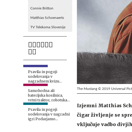
Connie Britton
Matthias Schoenaerts
TV Telekoma Slovenije
Pravila in pogoji
sodelovanja v
nagradnem kvizu
Kakšen dopust je
The Mustang © 2019 Universal Pictu
najprimernejši za vas?
Samohodna ali
baterijska kosilnica,
vrtni traktor, robotska
Izjemni Matthias Sch
kosilnica ali motorna
kosa?
Pravila in pogoji
čigar življenje se spr
sodelovanja v nagradni
igri Podarjamo
vključuje vadbo divjih
vstopnice za plezalni
center!