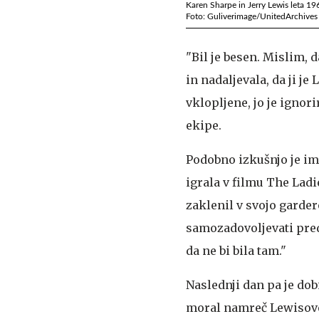
Karen Sharpe in Jerry Lewis leta 196
Foto: Guliverimage/UnitedArchives
"Bil je besen. Mislim, 
in nadaljevala, da ji j
vklopljene, jo je ignor
ekipe.
Podobno izkušnjo je ime
igrala v filmu The Ladi
zaklenil v svojo gardero
samozadovoljevati pred 
da ne bi bila tam."
Naslednji dan pa je dob
moral namreč Lewisovem