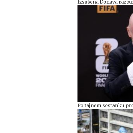
Izsušena Donava razburj
Po tajnem sestanku pre