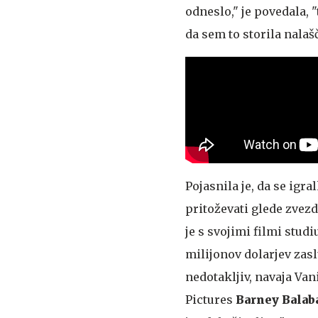
odneslo," je povedala, 
da sem to storila nalaš
Pojasnila je, da se igra
pritoževati glede zvezd
je s svojimi filmi stud
milijonov dolarjev zaslu
nedotakljiv, navaja Va
Pictures
Barney Balab