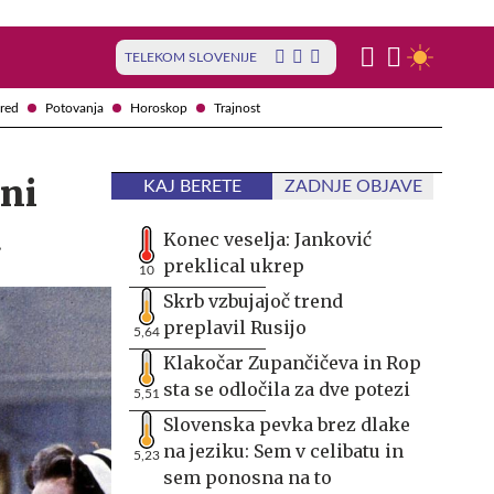
TELEKOM SLOVENIJE
red
Potovanja
Horoskop
Trajnost
ni
KAJ BERETE
ZADNJE OBJAVE
a
Konec veselja: Janković
preklical ukrep
10
Skrb vzbujajoč trend
preplavil Rusijo
5,64
Klakočar Zupančičeva in Rop
sta se odločila za dve potezi
5,51
Slovenska pevka brez dlake
na jeziku: Sem v celibatu in
5,23
sem ponosna na to