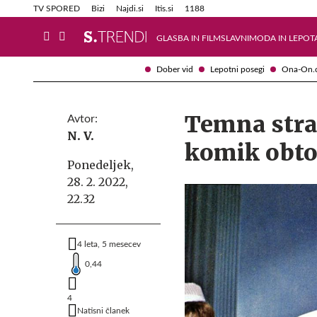
Info in obvestila
Tehnik
TV SPORED
Bizi
Najdi.si
Itis.si
1188
GLASBA IN FILM
SLAVNI
MODA IN LEPOT
Dober vid
Lepotni posegi
Ona-On.
Temna stra
Avtor:
N. V.
komik obto
Ponedeljek,
28. 2. 2022,
22.32
4 leta, 5 mesecev
0,44
4
Natisni članek