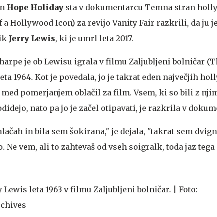
in
Hope Holiday
sta v dokumentarcu Temna stran hol
 a Hollywood Icon) za revijo Vanity Fair razkrili, da ju 
mik
Jerry Lewis
, ki je umrl leta 2017.
arpe je ob Lewisu igrala v filmu Zaljubljeni bolničar (
leta 1964. Kot je povedala, jo je takrat eden največjih h
med pomerjanjem oblačil za film. Vsem, ki so bili z nji
 odidejo, nato pa jo je začel otipavati, je razkrila v doku
hlačah in bila sem šokirana," je dejala, "takrat sem dvign
. Ne vem, ali to zahtevaš od vseh soigralk, toda jaz tega