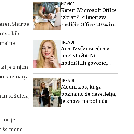
milijonov evrov
NOVICE
Kateri Microsoft Office
izbrati? Primerjava
 Karen Sharpe
različic Office 2024 in
Office 2021.
niso bile
nemalne
TRENDI
Ana Tavčar srečna v
novi službi: Ni
hodniških govoric,
ki je z njim
kavic, šušljanja, igric
 dan snemanja
in politike
TRENDI
Modni kos, ki ga
poznamo že desetletja,
in si želela,
je znova na pohodu
ilmu je
e še mene