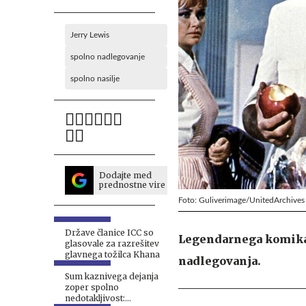
Jerry Lewis
spolno nadlegovanje
spolno nasilje
Dodajte med
prednostne vire
Foto: Guliverimage/UnitedArchives
Države članice ICC so
Legendarnega komika J
glasovale za razrešitev
glavnega tožilca Khana
nadlegovanja.
Sum kaznivega dejanja
zoper spolno
nedotakljivost: