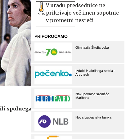
V uradu predsednice ne
prikrivajo več imen sopotnic
5,06
v prometni nesreči
ili spolnega