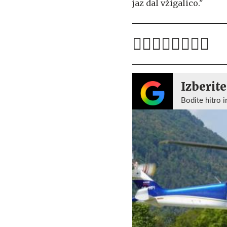
jaz dal vžigalico."
Izberite
Bodite hitro i