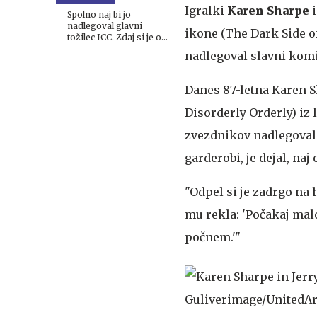
pridržali eno osebo
Igralki
Karen Sharpe
Spolno naj bi jo
nadlegoval glavni
ikone (The Dark Side of
tožilec ICC. Zdaj si je o
tem upala javno
nadlegoval slavni ko
spregovoriti.
Danes 87-letna Karen Sh
Disorderly Orderly) iz 
zvezdnikov nadlegoval 
garderobi, je dejal, naj
"Odpel si je zadrgo na 
mu rekla: 'Počakaj malo
počnem.'"