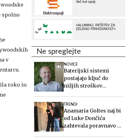
lywoodske
je spolno
The
ollywoodskih
Ne spreglejte
ma v
NOVICE
mentarcu.
Baterijski sistemi
postajajo ključ do
ila roko in
nižjih stroškov
elektrike v podjetjih
 ne
TRENDI
Anamaria Goltes naj bi
od Luke Dončića
zahtevala poravnavo v
višini slabih 44