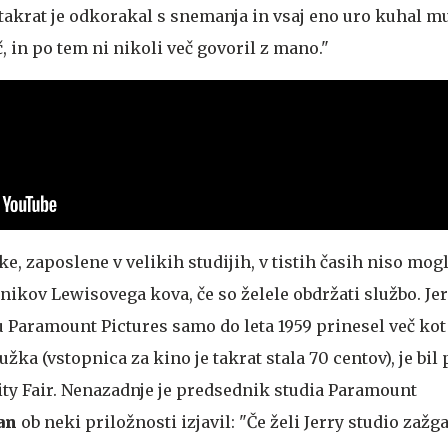
"takrat je odkorakal s snemanja in vsaj eno uro kuhal mu
č, in po tem ni nikoli več govoril z mano."
lke, zaposlene v velikih studijih, v tistih časih niso mog
nikov Lewisovega kova, če so želele obdržati službo. Jer
iu Paramount Pictures samo do leta 1959 prinesel več kot
žka (vstopnica za kino je takrat stala 70 centov), je bil
nity Fair. Nenazadnje je predsednik studia Paramount
an
ob neki priložnosti izjavil: "Če želi Jerry studio zažg