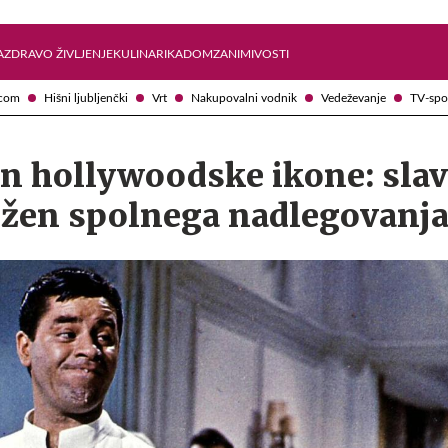
Želite prejemati e-novice?
Uživajmo pametno
A
ZDRAVO ŽIVLJENJE
KULINARIKA
DOM
ZANIMIVOSTI
com
Hišni ljubljenčki
Vrt
Nakupovalni vodnik
Vedeževanje
TV-spo
n hollywoodske ikone: slav
žen spolnega nadlegovanj