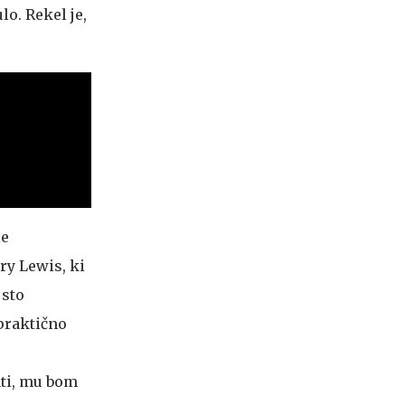
lo. Rekel je,
le
ry Lewis, ki
 sto
 praktično
ati, mu bom