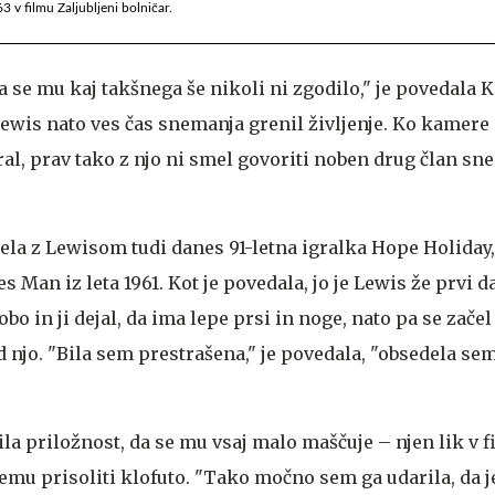
3 v filmu Zaljubljeni bolničar.
da se mu kaj takšnega še nikoli ni zgodilo," je povedala
e Lewis nato ves čas snemanja grenil življenje. Ko kamere 
iral, prav tako z njo ni smel govoriti noben drug član s
la z Lewisom tudi danes 91-letna igralka Hope Holiday, 
es Man iz leta 1961. Kot je povedala, jo je Lewis že prvi
bo in ji dejal, da ima lepe prsi in noge, nato pa se začel
njo. "Bila sem prestrašena," je povedala, "obsedela sem 
ila priložnost, da se mu vsaj malo maščuje – njen lik v f
u prisoliti klofuto. "Tako močno sem ga udarila, da j