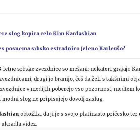
ere slog kopira celo Kim Kardashian
es posnema srbsko estradnico Jeleno Karleušo?
8-letne srbske zvezdnice so mešani: nekateri grajajo Ka
zvezdnicami, drugi jo branijo, češ da želi s takšnimi ob
 zvezdnice v medijih poberejo vso pozornost, medtem ko
i modni slog ne pripisujejo dovolj zaslug.
dashian
obtožila, da ji je s svojo platinasto pričesko ter
 ukradla videz.