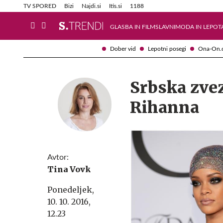
Info in obvestila
Tehnik
TV SPORED
Bizi
Najdi.si
Itis.si
1188
GLASBA IN FILM
SLAVNI
MODA IN LEPOT
Dober vid
Lepotni posegi
Ona-On.
Srbska zve
Rihanna
Avtor:
Tina Vovk
Ponedeljek,
10. 10. 2016,
12.23