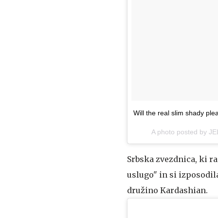
Will the real slim shady pl
A photo posted by 
Srbska zvezdnica, ki r
uslugo" in si izposodi
družino Kardashian.