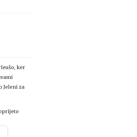
rleušo, ker
javami
 Jeleni za
 oprijeto