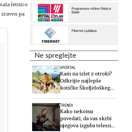
sala letnico
, zraven pa
Ne spreglejte
SPORTAL
Kam na izlet z otroki?
Odkrijte najlepše
kotičke Škofjeloškega
hribovja.
TRENDI
Kako nekomu
povedati, da vas skrbi
njegova izguba telesne