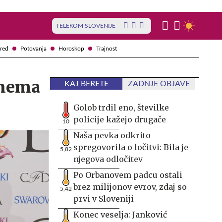
TELEKOM SLOVENIJE
red
Potovanja
Horoskop
Trajnost
snema
KAJ BERETE
ZADNJE OBJAVE
Golob trdil eno, številke
policije kažejo drugače
10
Naša pevka odkrito
spregovorila o ločitvi: Bila je
5,82
njegova odločitev
Po Orbanovem padcu ostali
brez milijonov evrov, zdaj so
5,42
prvi v Sloveniji
Konec veselja: Janković