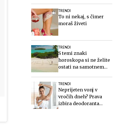
teže?
TRENDI
To ni nekaj, s čimer
moraš živeti
TRENDI
S temi znaki
horoskopa si ne želite
ostati na samotnem
otoku
TRENDI
Neprijeten vonj v
vročih dneh? Prava
izbira deodoranta
naredi veliko razliko.