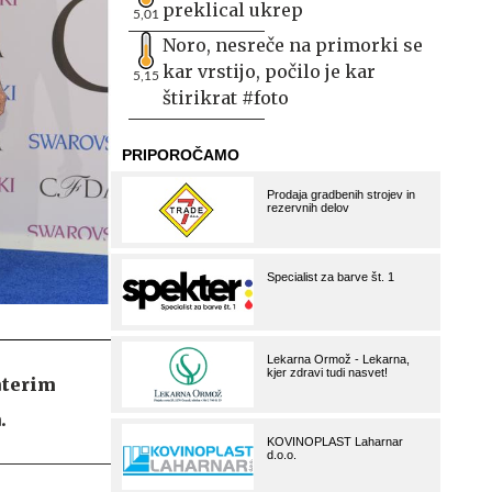
preklical ukrep
5,01
Noro, nesreče na primorki se
kar vrstijo, počilo je kar
5,15
štirikrat #foto
aterim
.