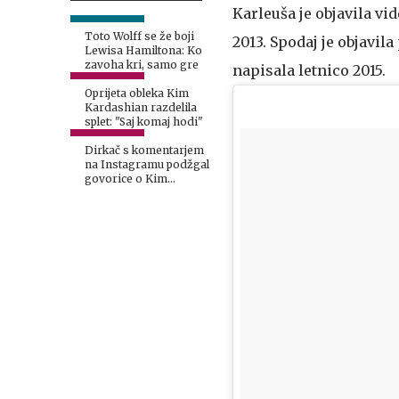
Karleuša je objavila vi
Toto Wolff se že boji
2013. Spodaj je objavil
Lewisa Hamiltona: Ko
zavoha kri, samo gre
napisala letnico 2015.
Oprijeta obleka Kim
Kardashian razdelila
splet: "Saj komaj hodi"
Dirkač s komentarjem
na Instagramu podžgal
govorice o Kim
Kardashian