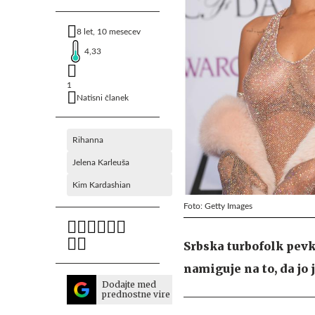
8 let, 10 mesecev
4,33
1
Natisni članek
Rihanna
Jelena Karleuša
Kim Kardashian
Foto: Getty Images
Srbska turbofolk pevk
namiguje na to, da jo
Dodajte med
prednostne vire