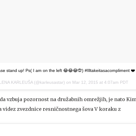
ease stand up! Ps( I am on the left 😂😂😂🙊) #Illtakeitasacompliment ❤️
JELENA KARLEUŠA (@karleusastar) on
Mar 12, 2015 at 4:07am PDT
ada vzbuja pozornost na družabnih omrežjih, je nato Kim
la videz zvezdnice resničnostnega šova V koraku z