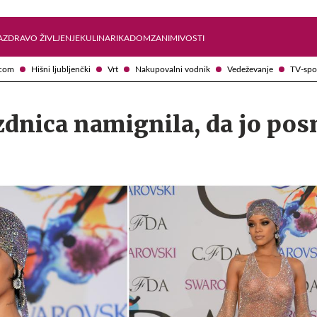
Želite prejemati e-novice?
Uživajmo pametno
A
ZDRAVO ŽIVLJENJE
KULINARIKA
DOM
ZANIMIVOSTI
com
Hišni ljubljenčki
Vrt
Nakupovalni vodnik
Vedeževanje
TV-spo
zdnica namignila, da jo po