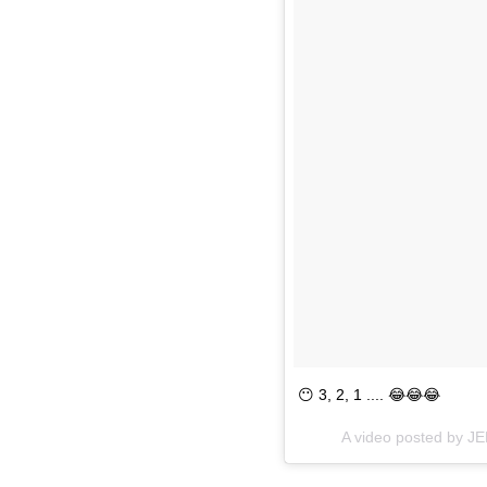
😶 3, 2, 1 .... 😂😂😂
A video posted by 