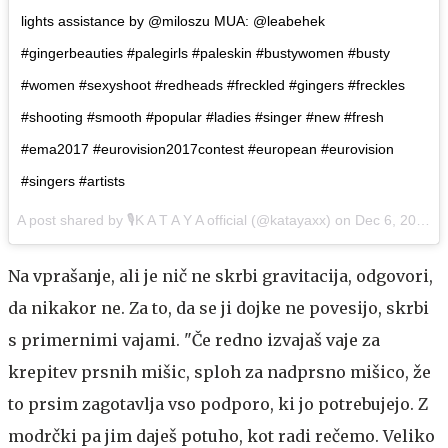
lights assistance by @miloszu MUA: @leabehek
#gingerbeauties #palegirls #paleskin #bustywomen #busty
#women #sexyshoot #redheads #freckled #gingers #freckles
#shooting #smooth #popular #ladies #singer #new #fresh
#ema2017 #eurovision2017contest #european #eurovision
#singers #artists
A post shared by
🎙K A T A Y A official
(@katayaxx) on
Dec 6, 2016 at 9:42am PST
Na vprašanje, ali je nič ne skrbi gravitacija, odgovori,
da nikakor ne. Za to, da se ji dojke ne povesijo, skrbi
s primernimi vajami. "Če redno izvajaš vaje za
krepitev prsnih mišic, sploh za nadprsno mišico, že
to prsim zagotavlja vso podporo, ki jo potrebujejo. Z
modrčki pa jim daješ potuho, kot radi rečemo. Veliko