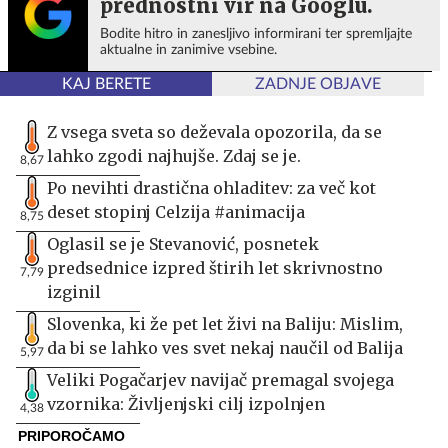
prednostni vir na Googlu.
Bodite hitro in zanesljivo informirani ter spremljajte
aktualne in zanimive vsebine.
KAJ BERETE
ZADNJE OBJAVE
Z vsega sveta so deževala opozorila, da se
lahko zgodi najhujše. Zdaj se je.
8,67
Po nevihti drastična ohladitev: za več kot
deset stopinj Celzija #animacija
8,75
Oglasil se je Stevanović, posnetek
predsednice izpred štirih let skrivnostno
7,79
izginil
Slovenka, ki že pet let živi na Baliju: Mislim,
da bi se lahko ves svet nekaj naučil od Balija
5,97
Veliki Pogačarjev navijač premagal svojega
vzornika: Življenjski cilj izpolnjen
4,38