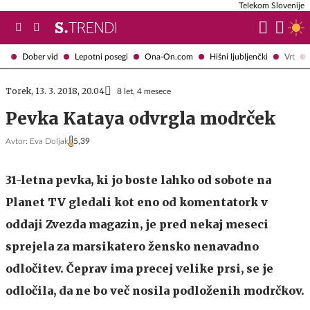
Telekom Slovenije
Dober vid
Lepotni posegi
Ona-On.com
Hišni ljubljenčki
Vrt
Torek, 13. 3. 2018, 20.04
8 let, 4 mesece
Pevka Kataya odvrgla modrček
Avtor:
Eva Doljak
5,39
31-letna pevka, ki jo boste lahko od sobote na
Planet TV gledali kot eno od komentatork v
oddaji Zvezda magazin, je pred nekaj meseci
sprejela za marsikatero žensko nenavadno
odločitev. Čeprav ima precej velike prsi, se je
odločila, da ne bo več nosila podloženih modrčkov.