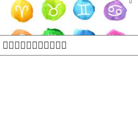
#video
Horoskop: kakšna je vaša tedenska napoved?