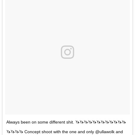
Always been on some different shit. 🦄🦄🦄🦄🦄🦄🦄🦄🦄🦄🦄🦄
🦄🦄🦄🦄 Concept shoot with the one and only @ullawolk and