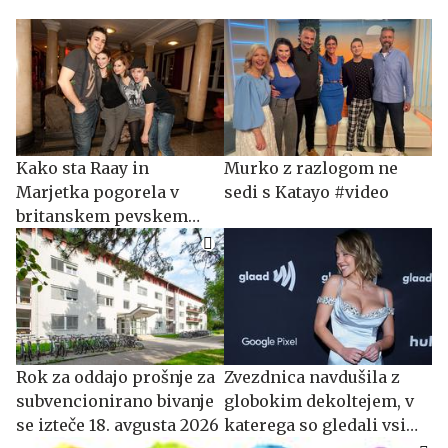
Kako sta Raay in
Murko z razlogom ne
Marjetka pogorela v
sedi s Katayo #video
britanskem pevskem
šovu
​​​​​​​Rok za oddajo prošnje za
Zvezdnica navdušila z
subvencionirano bivanje
globokim dekoltejem, v
se izteče 18. avgusta 2026
katerega so gledali vsi