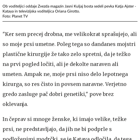
Ob voditeljici oddaje Zvezda magazin Jasni Kuljaj bosta sedeli pevka Katja Ajster -
Kataya in televizijska voditeljica Oriana Girotto.
Foto: Planet TV
"Ker sem precej drobna, me velikokrat sprašujejo, ali
so moje prsi umetne. Poleg tega so dandanes mojstri
plastične kirurgije že tako zelo spretni, da je težko
na prvi pogled ločiti, ali je dekolte naraven ali
umeten. Ampak ne, moje prsi niso delo lepotnega
kirurga, so res čisto in povsem naravne. Verjetno
gredo zasluge pač dobri genetiki," pove brez
oklevanja.
In čeprav si mnoge ženske, ki imajo velike, težke
prsi, ne predstavljajo, da jih ne bi podprle s
podloženimi modrčki, se je Kataya odločila, da tega