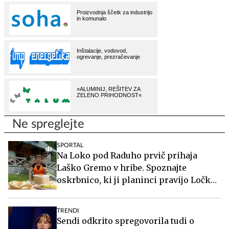
Ne spreglejte
SPORTAL
Na Loko pod Raduho prvič prihaja
Laško Gremo v hribe. Spoznajte
oskrbnico, ki ji planinci pravijo Ločka
mati.
TRENDI
Sendi odkrito spregovorila tudi o