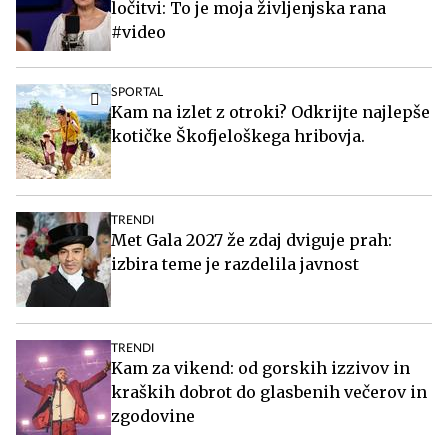
ločitvi: To je moja življenjska rana
#video
SPORTAL
Kam na izlet z otroki? Odkrijte najlepše
kotičke Škofjeloškega hribovja.
TRENDI
Met Gala 2027 že zdaj dviguje prah:
izbira teme je razdelila javnost
TRENDI
Kam za vikend: od gorskih izzivov in
kraških dobrot do glasbenih večerov in
zgodovine