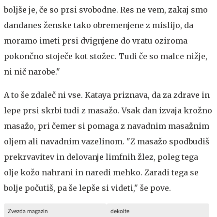
boljše je, če so prsi svobodne. Res ne vem, zakaj smo
dandanes ženske tako obremenjene z mislijo, da
moramo imeti prsi dvignjene do vratu oziroma
pokončno stoječe kot stožec. Tudi če so malce nižje,
ni nič narobe."
A to še zdaleč ni vse. Kataya priznava, da za zdrave in
lepe prsi skrbi tudi z masažo. Vsak dan izvaja krožno
masažo, pri čemer si pomaga z navadnim masažnim
oljem ali navadnim vazelinom. "Z masažo spodbudiš
prekrvavitev in delovanje limfnih žlez, poleg tega
olje kožo nahrani in naredi mehko. Zaradi tega se
bolje počutiš, pa še lepše si videti," še pove.
Zvezda magazin
dekolte