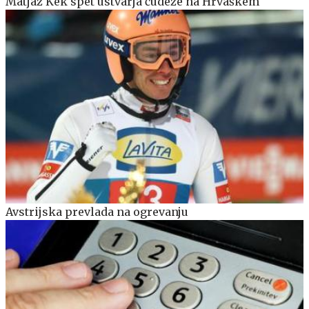
Matjaž Kek spet ustvarja čudeže na Hrvaškem
Avstrijska prevlada na ogrevanju