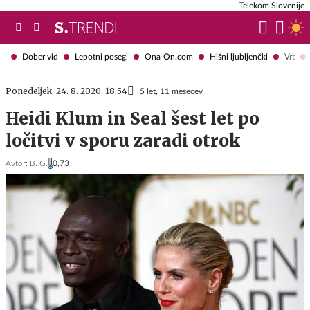
Telekom Slovenije
Dober vid
Lepotni posegi
Ona-On.com
Hišni ljubljenčki
Vrt
Ponedeljek, 24. 8. 2020, 18.54
5 let, 11 mesecev
Heidi Klum in Seal šest let po
ločitvi v sporu zaradi otrok
Avtor:
B. G.
0,73