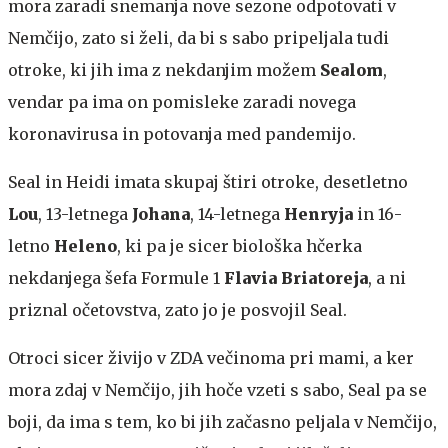
mora zaradi snemanja nove sezone odpotovati v
Nemčijo, zato si želi, da bi s sabo pripeljala tudi
otroke, ki jih ima z nekdanjim možem
Sealom
,
vendar pa ima on pomisleke zaradi novega
koronavirusa in potovanja med pandemijo.
Seal in Heidi imata skupaj štiri otroke, desetletno
Lou
, 13-letnega
Johana
, 14-letnega
Henryja
in 16-
letno
Heleno
, ki pa je sicer biološka hčerka
nekdanjega šefa Formule 1
Flavia Briatoreja
, a ni
priznal očetovstva, zato jo je posvojil Seal.
Otroci sicer živijo v ZDA večinoma pri mami, a ker
mora zdaj v Nemčijo, jih hoče vzeti s sabo, Seal pa se
boji, da ima s tem, ko bi jih začasno peljala v Nemčijo,