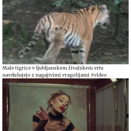
Male tigrice v ljubljanskem živalskem vrtu
navdušujejo z nagajivimi vragolijami #video