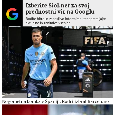
Izberite Siol.net za svoj
prednostni vir na Googlu.
Bodite hitro in zanesljivo informirani ter spremljajte
aktualne in zanimive vsebine.
Nogometna bomba v Španiji: Rodri izbral Barcelono