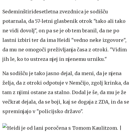
Sedeminštiridesetletna zvezdnica je sodišču
potarnala, da 57-letni glasbenik otrok "tako ali tako
ne vidi dovolj", on pa se je ob tem branil, da ne po
lastni izbiri ter da ima Heidi "vedno neke izgovore",
da mu ne omogoči preživljanja časa z otroki. "Vidim
jih le, ko to ustreza njej in njenemu urniku."
Na sodišču je tako jasno dejal, da meni, da je njena
želja, da z otroki odpotuje v Nemčijo, zgolj krinka, da
tam z njimi ostane za stalno. Dodal je še, da mu je že
večkrat dejala, da se boji, kaj se dogaja z ZDA, in da se
spreminjajo v "policijsko državo".