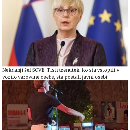
Nekdanji šef SOVE: Tisti trenutek, ko sta vstopili v
vozilo varovane osebe, sta postali javni osebi