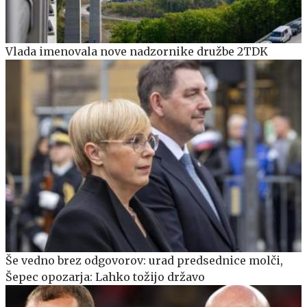
Vlada imenovala nove nadzornike družbe 2TDK
Še vedno brez odgovorov: urad predsednice molči,
Šepec opozarja: Lahko tožijo državo