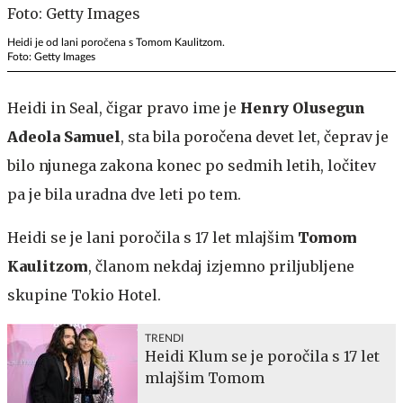
Heidi je od lani poročena s Tomom Kaulitzom.
Foto: Getty Images
Heidi in Seal, čigar pravo ime je
Henry Olusegun
Adeola Samuel
, sta bila poročena devet let, čeprav je
bilo njunega zakona konec po sedmih letih, ločitev
pa je bila uradna dve leti po tem.
Heidi se je lani poročila s 17 let mlajšim
Tomom
Kaulitzom
, članom nekdaj izjemno priljubljene
skupine Tokio Hotel.
TRENDI
Heidi Klum se je poročila s 17 let
mlajšim Tomom