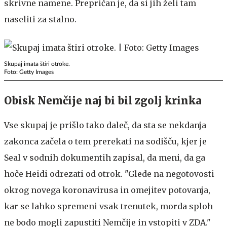
skrivne namene. Prepričan je, da si jih želi tam
naseliti za stalno.
Skupaj imata štiri otroke.
Foto: Getty Images
Obisk Nemčije naj bi bil zgolj krinka
Vse skupaj je prišlo tako daleč, da sta se nekdanja
zakonca začela o tem prerekati na sodišču, kjer je
Seal v sodnih dokumentih zapisal, da meni, da ga
hoče Heidi odrezati od otrok. "Glede na negotovosti
okrog novega koronavirusa in omejitev potovanja,
kar se lahko spremeni vsak trenutek, morda sploh
ne bodo mogli zapustiti Nemčije in vstopiti v ZDA."