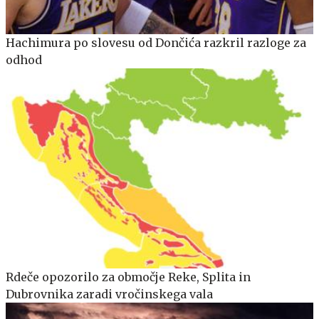
Hachimura po slovesu od Dončića razkril razloge za
odhod
Rdeče opozorilo za območje Reke, Splita in
Dubrovnika zaradi vročinskega vala