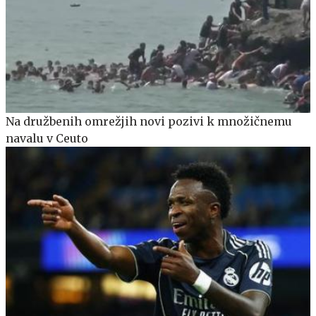
Na družbenih omrežjih novi pozivi k množičnemu
navalu v Ceuto