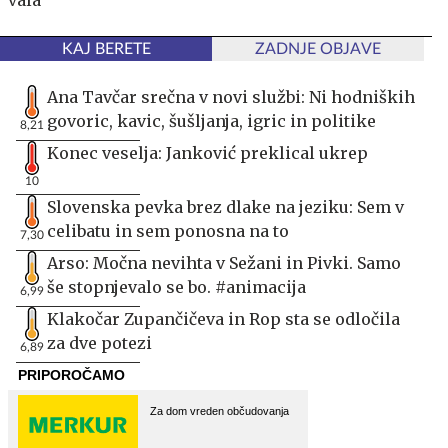
KAJ BERETE
ZADNJE OBJAVE
Ana Tavčar srečna v novi službi: Ni hodniških
govoric, kavic, šušljanja, igric in politike
8,21
Konec veselja: Janković preklical ukrep
10
Slovenska pevka brez dlake na jeziku: Sem v
celibatu in sem ponosna na to
7,30
Arso: Močna nevihta v Sežani in Pivki. Samo
še stopnjevalo se bo. #animacija
6,99
Klakočar Zupančičeva in Rop sta se odločila
za dve potezi
6,89