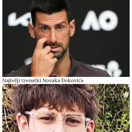
Najtežji trenutki Novaka Đokovića