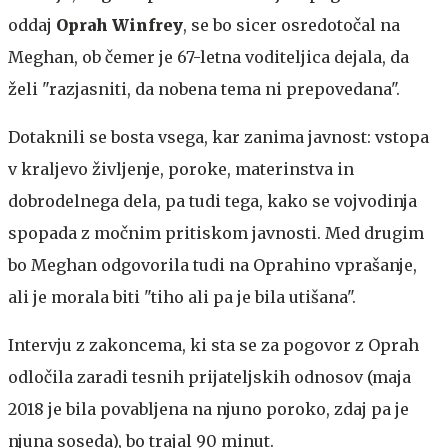
oddaj
Oprah Winfrey
, se bo sicer osredotočal na
Meghan, ob čemer je 67-letna voditeljica dejala, da
želi "razjasniti, da nobena tema ni prepovedana".
Dotaknili se bosta vsega, kar zanima javnost: vstopa
v kraljevo življenje, poroke, materinstva in
dobrodelnega dela, pa tudi tega, kako se vojvodinja
spopada z močnim pritiskom javnosti. Med drugim
bo Meghan odgovorila tudi na Oprahino vprašanje,
ali je morala biti "tiho ali pa je bila utišana".
Intervju z zakoncema, ki sta se za pogovor z Oprah
odločila zaradi tesnih prijateljskih odnosov (maja
2018 je bila povabljena na njuno poroko, zdaj pa je
njuna soseda), bo trajal 90 minut.