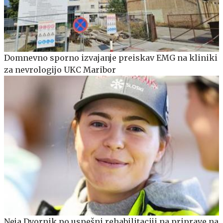
Domnevno sporno izvajanje preiskav EMG na kliniki
za nevrologijo UKC Maribor
Neja Dvornik po uspešni rehabilitaciji na priprave na