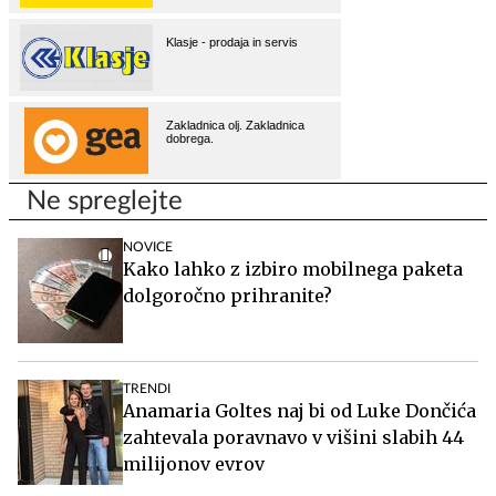
Ne spreglejte
NOVICE
Kako lahko z izbiro mobilnega paketa
dolgoročno prihranite?
TRENDI
Anamaria Goltes naj bi od Luke Dončića
zahtevala poravnavo v višini slabih 44
milijonov evrov