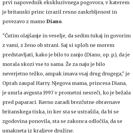
prvi napovednik ekskluzivnega pogovora, v katerem
je britanski princ izrazil resno zaskrbljenost in
povezavo z mamo
Diano
.
"Čutim olajšanje in veselje, da sedim tukaj in govorim
z vami, z ženo ob strani. Saj si sploh ne morem
predstavljati, kako je bilo to zanjo (Diano, op. p.), da je
morala skozi vse to sama. Že za naju je bilo
neverjetno težko, ampak imava vsaj drug drugega," je
Oprah zaupal Harry. Njegova mama, princesa Diana,
je umrla avgusta 1997 v prometni nesreči, ko je bežala
pred paparaci. Ravno zaradi brezčutne obravnave
britanskega tiska, in ker sta se ustrašila, da bi se
zgodovina ponovila, sta se zakonca odločila, da se
umakneta iz kraljeve družine.