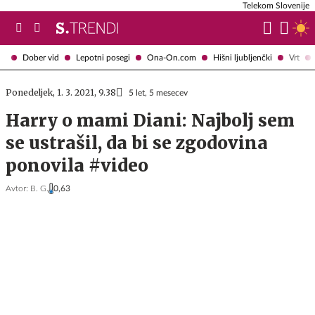
Telekom Slovenije
Dober vid
Lepotni posegi
Ona-On.com
Hišni ljubljenčki
Vrt
Ponedeljek, 1. 3. 2021, 9.38
5 let, 5 mesecev
Harry o mami Diani: Najbolj sem
se ustrašil, da bi se zgodovina
ponovila #video
Avtor:
B. G.
0,63