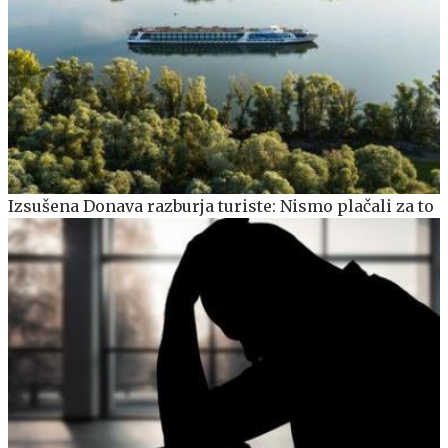
Izsušena Donava razburja turiste: Nismo plačali za to