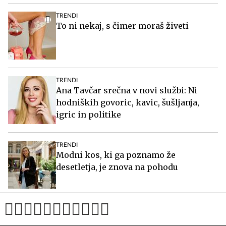
TRENDI
To ni nekaj, s čimer moraš živeti
TRENDI
Ana Tavčar srečna v novi službi: Ni
hodniških govoric, kavic, šušljanja,
igric in politike
TRENDI
Modni kos, ki ga poznamo že
desetletja, je znova na pohodu