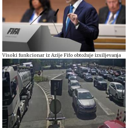
Visoki funkcionar iz Azije Fifo obtožuje izsiljevanja