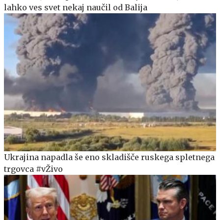
lahko ves svet nekaj naučil od Balija
Ukrajina napadla še eno skladišče ruskega spletnega
trgovca #vŽivo