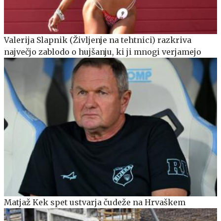
Valerija Slapnik (Življenje na tehtnici) razkriva
največjo zablodo o hujšanju, ki ji mnogi verjamejo
Matjaž Kek spet ustvarja čudeže na Hrvaškem