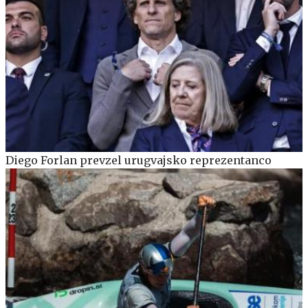
Diego Forlan prevzel urugvajsko reprezentanco