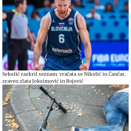
Sekulić razkril seznam: vračata se Nikolić in Čančar,
zraven zlata Joksimović in Bojović