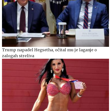
Trump napadel Hegsetha, očital mu je laganje o
zalogah streliva