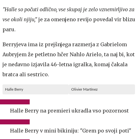
"Halle so počuti odlično, vse skupaj je zelo vznemirljivo za
vse okoli njiju,"
je za omenjeno revijo povedal vir blizu
paru.
Berryjeva ima iz prejšnjega razmerja z Gabrielom
Aubryjem že petletno hčer Nahlo Arielo, ta naj bi, kot
je nedavno izjavila 46-letna igralka, komaj čakala
bratca ali sestrico.
Halle Berry
Olivier Martinez
Halle Berry na premieri ukradla vso pozornost
Halle Berry v mini bikiniju: "Grem po svoji poti"