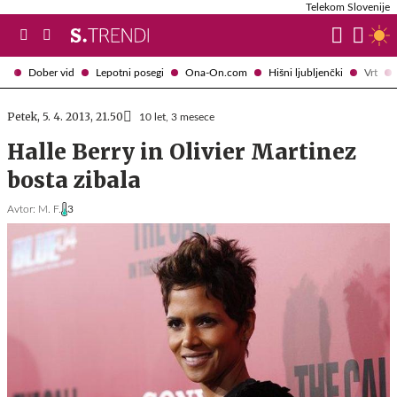
Telekom Slovenije
Dober vid
Lepotni posegi
Ona-On.com
Hišni ljubljenčki
Vrt
Petek, 5. 4. 2013, 21.50
10 let, 3 mesece
Halle Berry in Olivier Martinez
bosta zibala
Avtor:
M. F.
3