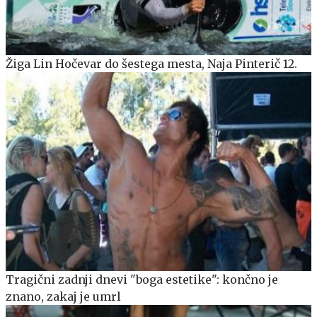
Žiga Lin Hočevar do šestega mesta, Naja Pinterič 12.
Tragični zadnji dnevi "boga estetike": končno je
znano, zakaj je umrl