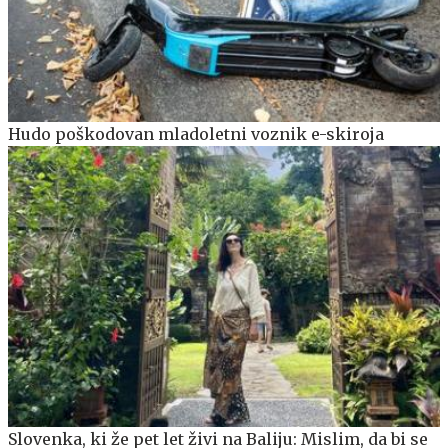
Hudo poškodovan mladoletni voznik e-skiroja
Slovenka, ki že pet let živi na Baliju: Mislim, da bi se