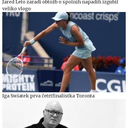
Jared Leto zaradi obtožb o spolnih napadih izgubil
veliko vlogo
Iga Swiatek prva četrtfinalistka Toronta