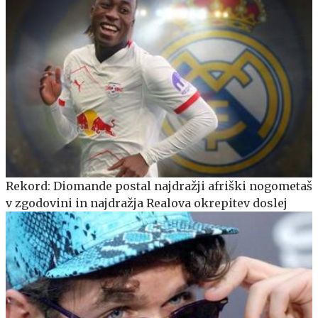
Rekord: Diomande postal najdražji afriški nogometaš
v zgodovini in najdražja Realova okrepitev doslej