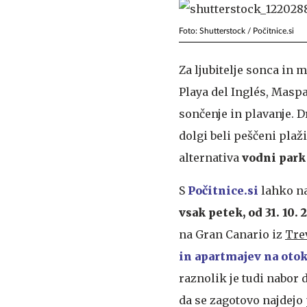
Foto: Shutterstock / Počitnice.si
Za ljubitelje sonca in 
Playa del Inglés, Masp
sončenje in plavanje. 
dolgi beli peščeni plaž
alternativa
vodni park
S
Počitnice.si
lahko n
vsak petek, od 31. 10. 
na Gran Canario iz
Tre
in apartmajev na oto
raznolik je tudi nabor 
da se zagotovo najdejo