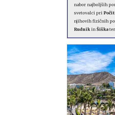
nabor najboljših po
svetovalci pri
Počit
njihovih fizičnih p
Rudnik
in
Šiška
te