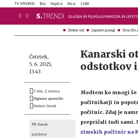
Info in obvestila
Tehnik
TV SPORED
Bizi
Najdi.si
Itis.si
1188
GLASBA IN FILM
SLAVNI
MODA IN LEPOT
Dober vid
Lepotni posegi
Ona-On.
Kanarski ot
Četrtek,
odstotkov i
5. 6. 2025,
13.43
1 leto, 2 meseca
Medtem ko mnogi še ne
Oglasno sporočilo
počitnikarji in popot
Natisni članek
počitnic. Zdaj je nam
prepričali tudi sami.
PR članek
zimskih počitnic na 
počitnice