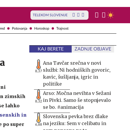
TELEKOM SLOVENIJE
red
Potovanja
Horoskop
Trajnost
KAJ BERETE
ZADNJE OBJAVE
sa
Ana Tavčar srečna v novi
službi: Ni hodniških govoric,
8,37
kavic, šušljanja, igric in
politike
eni
Arso: Močna nevihta v Sežani
in zimskih
in Pivki. Samo še stopnjevalo
8,32
se lahko
se bo. #animacija
esenskih in
Slovenska pevka brez dlake
na jeziku: Sem v celibatu in
e po super
6,88