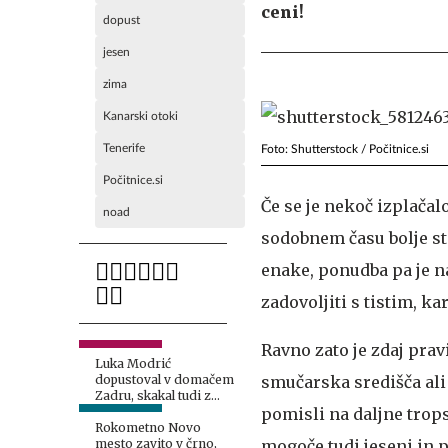
ceni!
dopust
jesen
zima
Kanarski otoki
Tenerife
Foto: Shutterstock / Počitnice.si
Počitnice.si
Če se je nekoč izplačal
noad
sodobnem času bolje st
enake, ponudba pa je na
zadovoljiti s tistim, ka
Ravno zato je zdaj prav
Luka Modrić
dopustoval v domačem
smučarska središča ali 
Zadru, skakal tudi z
najvišje skakalnice
pomisli na daljne tropsk
Rokometno Novo
mesto zavito v črno,
mogoče tudi jeseni in 