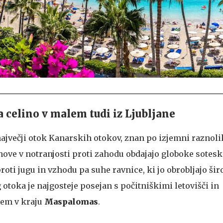
 celino v malem tudi iz Ljubljane
 največji otok Kanarskih otokov, znan po izjemni raznoli
ove v notranjosti proti zahodu obdajajo globoke soteske
proti jugu in vzhodu pa suhe ravnice, ki jo obrobljajo šir
otoka je najgosteje posejan s počitniškimi letovišči in
čem v kraju
Maspalomas
.