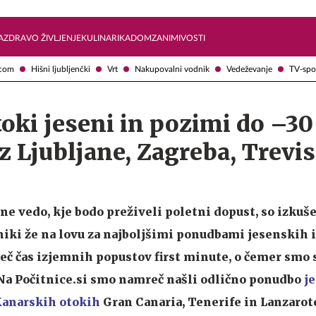
Želite prejemati e-novice?
Uživajmo pametno
A
ZDRAVO ŽIVLJENJE
KULINARIKA
DOM
ZANIMIVOSTI
com
Hišni ljubljenčki
Vrt
Nakupovalni vodnik
Vedeževanje
TV-spo
oki jeseni in pozimi do –30
z Ljubljane, Zagreba, Trevi
 vedo, kje bodo preživeli poletni dopust, so izkuš
niki že na lovu za najboljšimi ponudbami jesenskih 
reč čas izjemnih popustov first minute, o čemer smo 
 Na Počitnice.si smo namreč našli odlično ponudbo
j
Kanarskih otokih
Gran Canaria, Tenerife in Lanzarot