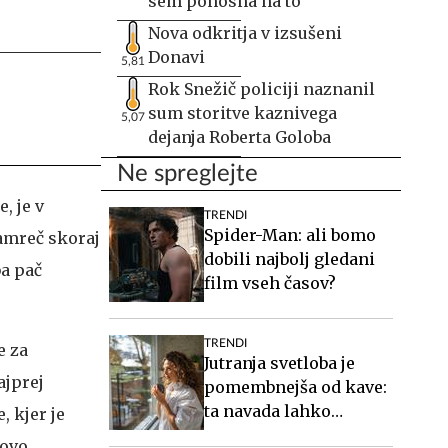
sem ponosna na to
Nova odkritja v izsušeni
Donavi
5,81
Rok Snežič policiji naznanil
sum storitve kaznivega
5,07
dejanja Roberta Goloba
Ne spreglejte
, je v
TRENDI
Spider-Man: ali bomo
namreč skoraj
dobili najbolj gledani
ba pač
film vseh časov?
TRENDI
e za
Jutranja svetloba je
ajprej
pomembnejša od kave:
ta navada lahko
, kjer je
izboljša vaš spanec
tovo