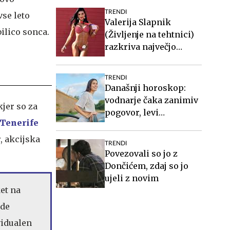
TRENDI
vse leto
Valerija Slapnik
bilico sonca.
(Življenje na tehtnici)
razkriva največjo
zablodo o hujšanju, ki ji
mnogi verjamejo
TRENDI
Današnji horoskop:
vodnarje čaka zanimiv
 kjer so za
pogovor, levi
Tenerife
organizirajte druženje
, akcijska
TRENDI
Povezovali so jo z
Dončićem, zdaj so jo
ujeli z novim
et na
ede
vidualen