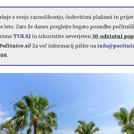
šuje s svojo raznolikostjo, čudovitimi plažami in prije
 leto. Zato že danes preglejte bogato ponudbo počitniš
n zimo
TUKAJ
in izkoristite neverjeten
30-odstotni pop
Počitnice.si
! Za več informacij pišite na
info@pocitnic
 00
.