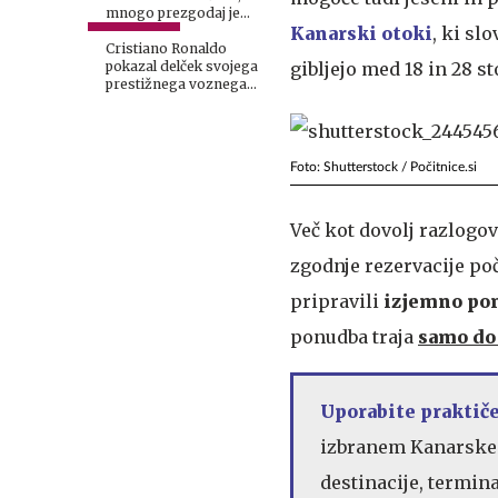
mnogo prezgodaj je
odšel Aljaž Kabur
Kanarski otoki
, ki sl
Cristiano Ronaldo
pokazal delček svojega
gibljejo med 18 in 28 st
prestižnega voznega
parka
Foto: Shutterstock / Počitnice.si
Več kot dovolj razlogov
zgodnje rezervacije po
pripravili
izjemno pon
ponudba traja
samo
do
Uporabite praktič
izbranem Kanarskem 
destinacije, termin