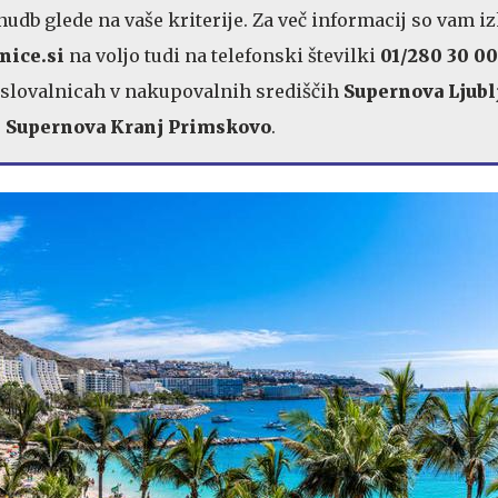
nudb glede na vaše kriterije. Za več informacij so vam i
nice.si
na voljo tudi na telefonski številki
01/280 30 00
oslovalnicah v nakupovalnih središčih
Supernova Ljubl
r
Supernova Kranj Primskovo
.