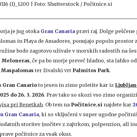
morja je jug otoka
Gran Canaria
pravi raj. Dolge peščene 
alomas in Playa de Amadores, ponujajo popoln prostor z
Družine bodo zagotovo uživale v morskih radostih na še
i
Meloneras
, če pa bo morje preveč hladno, sta lahko od
Maspalomas
ter živalski vrt
Palmitos Park
.
a
Gran Canario
to jesen in zimo poletite kar iz
Ljubljan
2025 do 26. 3. 2026
. Prav tako so skozi vso zimo organizi
visa pri Benetkah
. Ob tem na
Počitnice.si
najdete kar
2
ku Gran Canaria
, ki so vključeni v super ugodne počitni
dodatnih storitev (nočitev z zajtrkom, polpenzion, all inc
 prave počitnice za vsak okus.