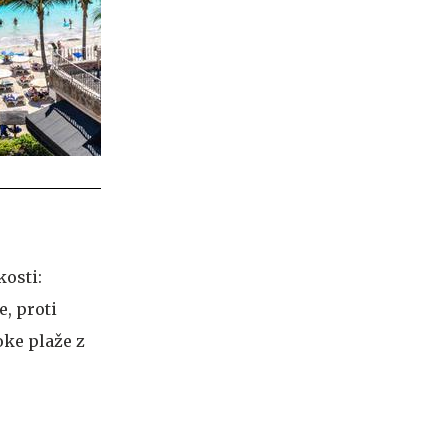
kosti:
, proti
oke plaže z