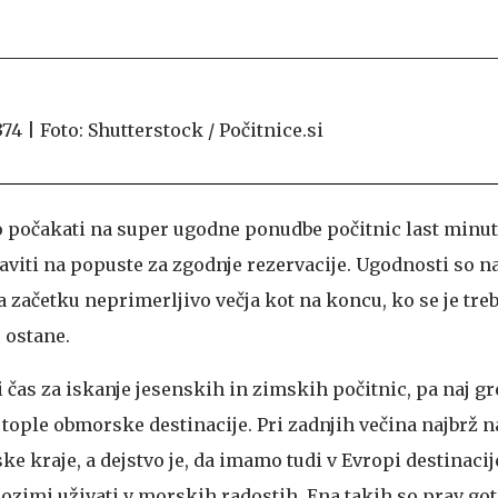
o počakati na super ugodne ponudbe počitnic last minute
aviti na popuste za zgodnje rezervacije. Ugodnosti so 
 začetku neprimerljivo večja kot na koncu, ko se je tre
r ostane.
i čas za iskanje jesenskih in zimskih počitnic, pa naj gr
tople obmorske destinacije. Pri zadnjih večina najbrž n
e kraje, a dejstvo je, da imamo tudi v Evropi destinacije
pozimi uživati v morskih radostih. Ena takih so prav go