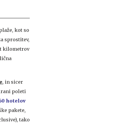
plaže, kot so
a sprostitev,
st kilometrov
lična
e
, in sicer
rani poleti
60 hotelov
ške pakete,
lusive), tako