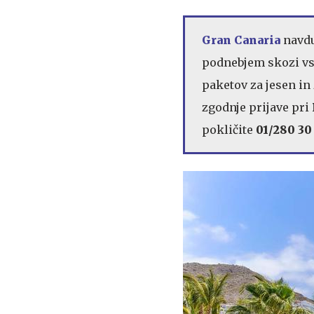
Gran Canaria
navdu
podnebjem skozi vse
paketov za jesen i
zgodnje prijave pri
pokličite
01/280 30