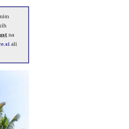
tnim
kih
ust
na
e.si
ali