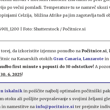
ovijo po večni pomladi. Temperature tu se namreč skozi 
opinjami Celzija, bližina Afrike pa jim zagotavlja tudi o
 torej, da izkoristite izjemno ponudbo na
Počitnice.si
,
čitnic na Kanarskih otokih
Gran Canaria
,
Lanzarote
in
udbo first minute s popusti do 30 odstotkov!
A pozor
 30. 6. 2025
!
en iskalnik
in poiščite najbolj optimalen počitniški pak
otoku ali pošljite povpraševanje s svojimi željami gl
a in namestitve na
info@pocitnice.si
ter prejmite indi