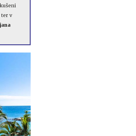
zkušeni
ter v
jana