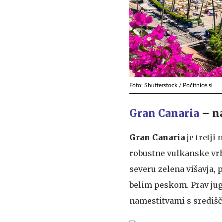
Foto: Shutterstock / Počitnice.si
Gran Canaria
– na
Gran Canaria
je tretji
robustne vulkanske vrh
severu zelena višavja, 
belim peskom. Prav jug 
namestitvami s središ