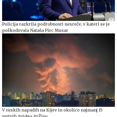
Policija razkrila podrobnosti nesreče, v kateri se je
poškodovala Nataša Pirc Musar
V ruskih napadih na Kijev in okolico najmanj 15
mrtvih #video #vŽivo