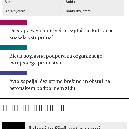
Bled
Bohinj
Blejsko jezero
Bohinjsko jezero
Do slapa Savica nič več brezplačno: koliko bo
znašala vstopnina?
Bledu soglasna podpora za organizacijo
evropskega prvenstva
Avto zapeljal čez strmo brežino in obstal na
betonskem podpornem zidu
Izberite Siol.net za svoj