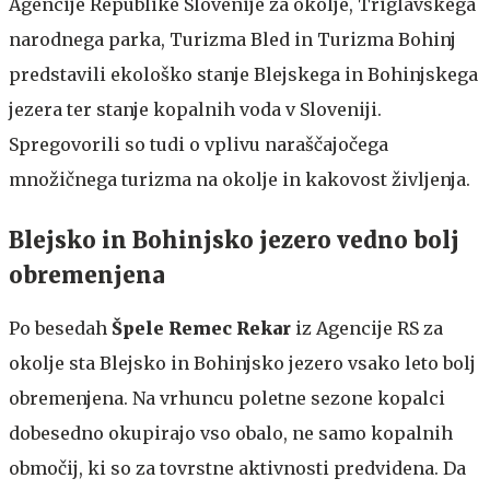
Agencije Republike Slovenije za okolje, Triglavskega
narodnega parka, Turizma Bled in Turizma Bohinj
predstavili ekološko stanje Blejskega in Bohinjskega
jezera ter stanje kopalnih voda v Sloveniji.
Spregovorili so tudi o vplivu naraščajočega
množičnega turizma na okolje in kakovost življenja.
Blejsko in Bohinjsko jezero vedno bolj
obremenjena
Po besedah
Špele Remec Rekar
iz Agencije RS za
okolje sta Blejsko in Bohinjsko jezero vsako leto bolj
obremenjena. Na vrhuncu poletne sezone kopalci
dobesedno okupirajo vso obalo, ne samo kopalnih
območij, ki so za tovrstne aktivnosti predvidena. Da