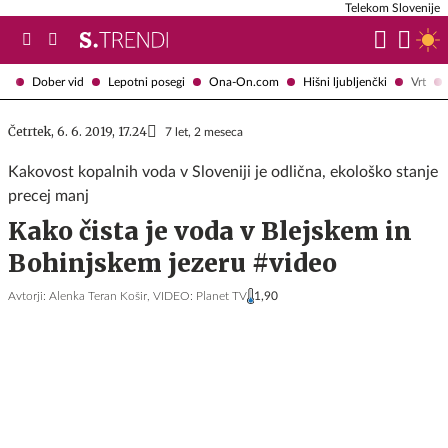
Telekom Slovenije
Dober vid
Lepotni posegi
Ona-On.com
Hišni ljubljenčki
Vrt
Četrtek, 6. 6. 2019, 17.24
7 let, 2 meseca
Kakovost kopalnih voda v Sloveniji je odlična, ekološko stanje
precej manj
Kako čista je voda v Blejskem in
Bohinjskem jezeru #video
Avtorji:
Alenka Teran Košir,
VIDEO: Planet TV
1,90