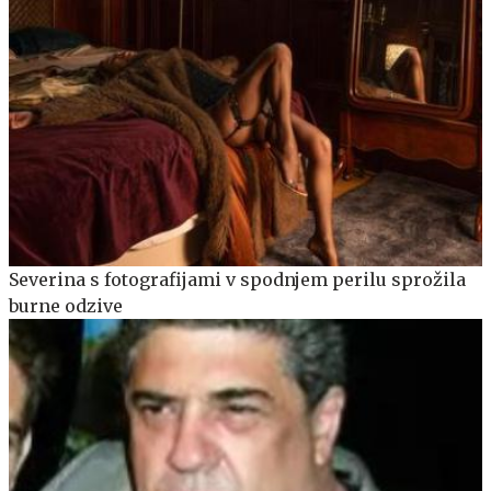
Severina s fotografijami v spodnjem perilu sprožila
burne odzive