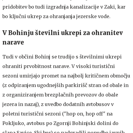
pridobitev bo tudi izgradnja kanalizacije v Zaki, kar
bo ključni ukrep za ohranjanja jezerske vode.
V Bohinju številni ukrepi za ohranitev
narave
Tudi v občini Bohinj se trudijo s številnimi ukrepi
ohraniti prvobitnost narave. V visoki turistični
sezoni umirjajo promet na najbolj kritičnem območju
(z odpiranjem ugodnejših parkirišč stran od obale in
z organiziranjem brezplačnih prevozov do obale
jezera in nazaj), z uvedbo dodatnih avtobusov v
poletni turistični sezoni ("hop on, hop off" na
Pokljuko, avtobus po Zgornji Bohinjski dolini do
slapa Savice, Ski bus) so nadgradili ponudbo javnih