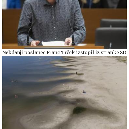
Nekdanji poslanec Franc Trček izstopil iz stranke SD