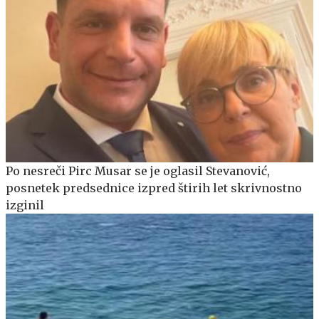
Po nesreči Pirc Musar se je oglasil Stevanović,
posnetek predsednice izpred štirih let skrivnostno
izginil