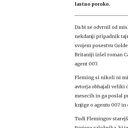
Villeneuve
lastno poroko.
Da bi se odvrnil od mi
nekdanji pripadnik tajne
svojem posestvu Goldene
Britaniji izšel roman C
agent 007.
Fleming si nikoli ni mi
avtorja obhajali veliki
mesecih in ga poslal pr
knjige o agentu 007 in 
Tudi Flemingov starejš
Svojega založnika, ki j