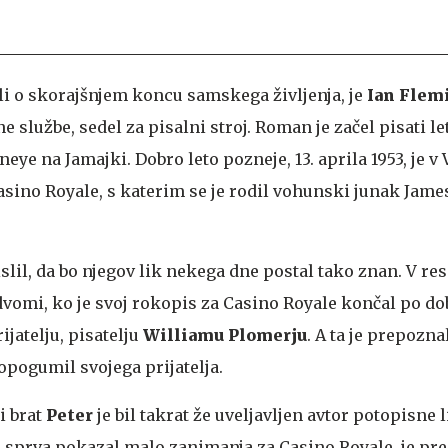
sli o skorajšnjem koncu samskega življenja, je
Ian Flem
 službe, sedel za pisalni stroj. Roman je začel pisati le
ye na Jamajki. Dobro leto pozneje, 13. aprila 1953, je v 
asino Royale, s katerim se je rodil vohunski junak Jame
slil, da bo njegov lik nekega dne postal tako znan. V res
 dvomi, ko je svoj rokopis za Casino Royale končal po d
ijatelju, pisatelju
Williamu Plomerju
. A ta je prepozna
opogumil svojega prijatelja.
i brat
Peter
je bil takrat že uveljavljen avtor potopisne l
e sprva pokazal malo zanimanja za Casino Royale, je pre