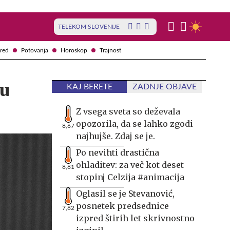
TELEKOM SLOVENIJE
red
Potovanja
Horoskop
Trajnost
su
KAJ BERETE
ZADNJE OBJAVE
Z vsega sveta so deževala
opozorila, da se lahko zgodi
8,67
najhujše. Zdaj se je.
Po nevihti drastična
ohladitev: za več kot deset
8,81
stopinj Celzija #animacija
Oglasil se je Stevanović,
posnetek predsednice
7,82
izpred štirih let skrivnostno