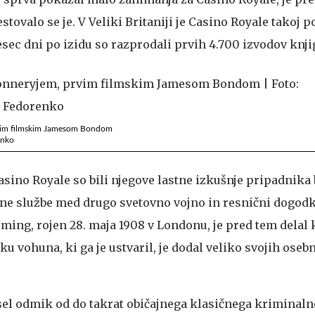
stovalo se je. V Veliki Britaniji je Casino Royale takoj p
sec dni po izidu so razprodali prvih 4.700 izvodov knji
vim filmskim Jamesom Bondom
enko
sino Royale so bili njegove lastne izkušnje pripadnika
e službe med drugo svetovno vojno in resnični dogodki,
leming, rojen 28. maja 1908 v Londonu, je pred tem delal
ku vohuna, ki ga je ustvaril, je dodal veliko svojih oseb
sel odmik od do takrat običajnega klasičnega kriminalne