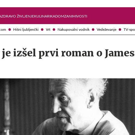
Želite prejemati e-novice?
Uživajmo pametno
A
ZDRAVO ŽIVLJENJE
KULINARIKA
DOM
ZANIMIVOSTI
com
Hišni ljubljenčki
Vrt
Nakupovalni vodnik
Vedeževanje
TV-spo
i je izšel prvi roman o Jame