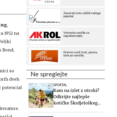
ing
,
ta 1952 na
Veliki
s Bond,
nici so
Ne spreglejte
obrih dveh
SPORTAL
l potencial
Kam na izlet z otroki?
Odkrijte najlepše
kotičke Škofjeloškega
iterature.
hribovja.
pričal