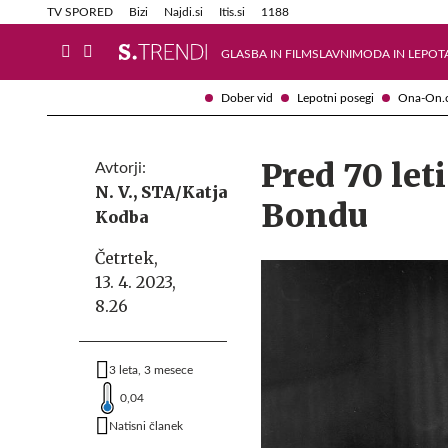
Info in obvestila
Tehnik
TV SPORED
Bizi
Najdi.si
Itis.si
1188
GLASBA IN FILM
SLAVNI
MODA IN LEPOT
Dober vid
Lepotni posegi
Ona-On.
Pred 70 let
Avtorji:
N. V.,
STA/Katja
Bondu
Kodba
Četrtek,
13. 4. 2023,
8.26
3 leta, 3 mesece
0,04
Natisni članek