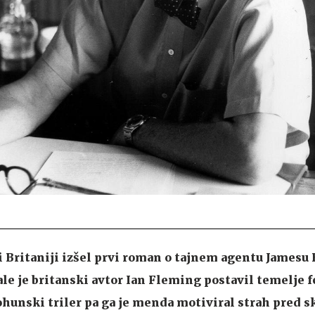
ki Britaniji izšel prvi roman o tajnem agentu Jamesu
e je britanski avtor Ian Fleming postavil temelje
vohunski triler pa ga je menda motiviral strah pred s