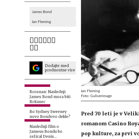
James Bond
Ian Fleming
Dodajte med
prednostne vire
Ian Fleming
Brosnan: Naslednji
Foto: Guliverimage
James Bond mora biti
Britanec
Bo Sydney Sweeney
Pred 70 leti je v Veli
novo Bondovo dekle?
romanom Casino Royal
Naslednji film o
Jamesu Bondu bo
pop kulture, za prvi 
režiral Denis