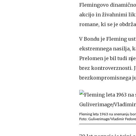
Flemingovo dinamično 
akcijo in živahnimi lik
romane, ki se je obdrža
V Bondu je Fleming ustv
ekstremnega nasilja, ka
Prelomen je bil tudi nj
brez kontroverznosti. 
brezkompromisnega j
Fleming leta 1963 na snemanju bond
Foto: Guliverimage/Vladimir Fedor