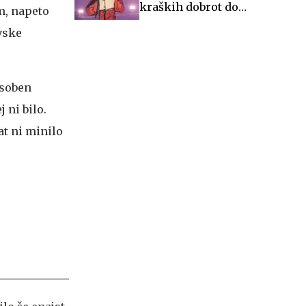
kraških dobrot do
m, napeto
glasbenih večerov in
ovske
zgodovine
osoben
 ni bilo.
at ni minilo