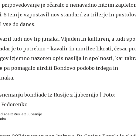
pripovedovanje je očaralo z nenavadno hitrim zapleto
i. S tem je vzpostavil nov standard za trilerje in pustol
l vse do danes.
aril tudi nov tip junaka. Vljuden in kulturen, a tudi sp
dar je to potrebno - kavalir in morilec hkrati, česar prej
egov izjemno nazoren opis nasilja in spolnosti, kar takr
Je pa pomagalo utrditi Bondovo podobo trdega in
unaka.
iade Iz Rusije z ljubeznijo
enko