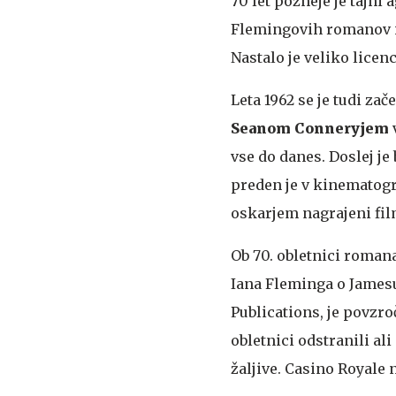
70 let pozneje je tajni
Flemingovih romanov in 
Nastalo je veliko lice
Leta 1962 se je tudi za
Seanom Conneryjem
v
vse do danes. Doslej je
preden je v kinematogra
oskarjem nagrajeni fil
Ob 70. obletnici roman
Iana Fleminga o Jamesu
Publications, je povzro
obletnici odstranili ali
žaljive. Casino Royale n