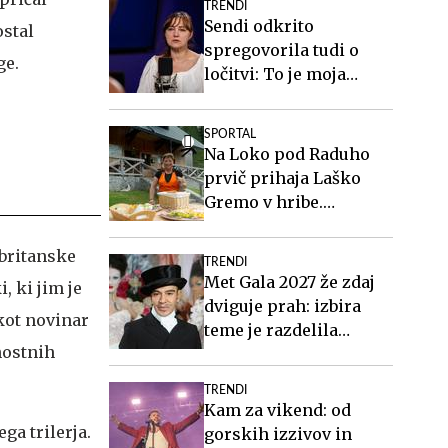
TRENDI
Sendi odkrito
ostal
spregovorila tudi o
ge.
ločitvi: To je moja
življenjska rana #video
SPORTAL
Na Loko pod Raduho
prvič prihaja Laško
Gremo v hribe.
Spoznajte oskrbnico,
ki ji planinci pravijo
 britanske
TRENDI
Ločka mati.
Met Gala 2027 že zdaj
 ki jim je
dviguje prah: izbira
 kot novinar
teme je razdelila
nostnih
javnost
TRENDI
Kam za vikend: od
ga trilerja.
gorskih izzivov in