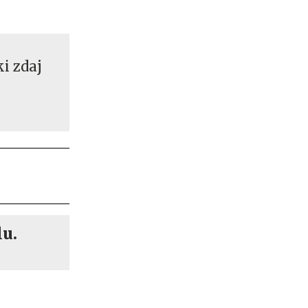
ki zdaj
lu.