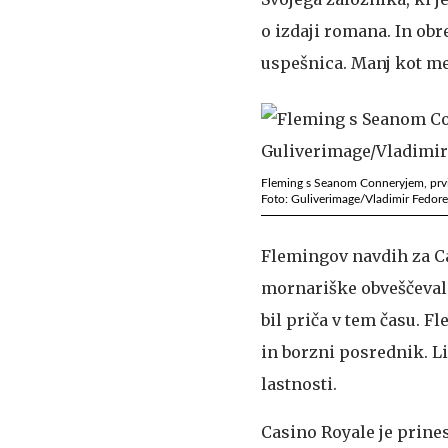
o izdaji romana. In obre
uspešnica. Manj kot me
Fleming s Seanom Conneryjem, pr
Foto: Guliverimage/Vladimir Fedor
Flemingov navdih za Ca
mornariške obveščevaln
bil priča v tem času. F
in borzni posrednik. Li
lastnosti.
Casino Royale je prine