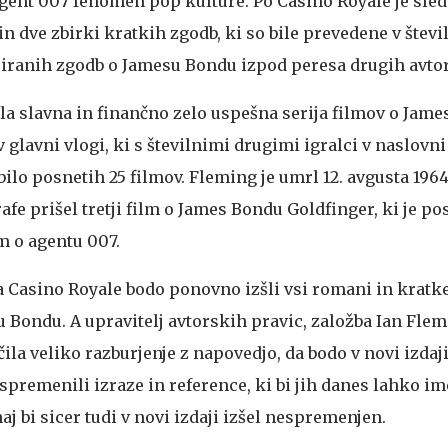
 agent 007 fenomen pop kulture. Po Casino Royale je sledi
dve zbirki kratkih zgodb, ki so bile prevedene v števil
nciranih zgodb o Jamesu Bondu izpod peresa drugih avtor
čela slavna in finančno zelo uspešna serija filmov o Jam
 glavni vlogi, ki s številnimi drugimi igralci v naslovni 
 bilo posnetih 25 filmov. Fleming je umrl 12. avgusta 196
fe prišel tretji film o James Bondu Goldfinger, ki je pos
m o agentu 007.
a Casino Royale bodo ponovno izšli vsi romani in kratk
 Bondu. A upravitelj avtorskih pravic, založba Ian Fle
čila veliko razburjenje z napovedjo, da bodo v novi izda
 spremenili izraze in reference, ki bi jih danes lahko im
aj bi sicer tudi v novi izdaji izšel nespremenjen.