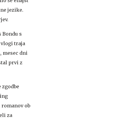
lo še enajst
ne jezike.
jev.
es Bondu s
vlogi traja
4, mesec dni
tal prvi z
e zgodbe
ming
ji romanov ob
eli za