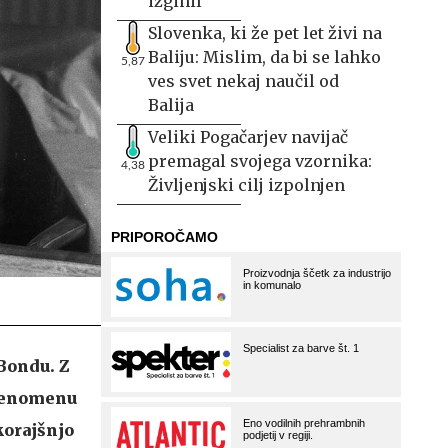
izginil
Slovenka, ki že pet let živi na
Baliju: Mislim, da bi se lahko
5,87
ves svet nekaj naučil od
Balija
Veliki Pogačarjev navijač
premagal svojega vzornika:
4,38
Življenjski cilj izpolnjen
 Bondu. Z
 fenomenu
korajšnjo