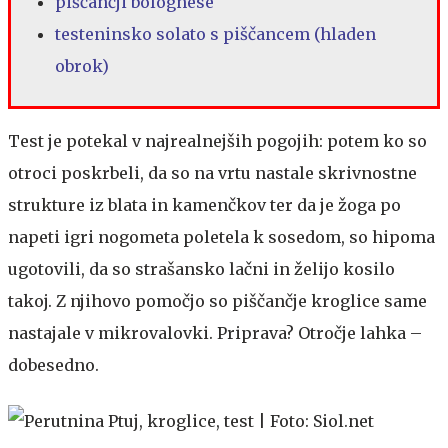
piščančji bolognese
testeninsko solato s piščancem (hladen
obrok)
Test je potekal v najrealnejših pogojih: potem ko so
otroci poskrbeli, da so na vrtu nastale skrivnostne
strukture iz blata in kamenčkov ter da je žoga po
napeti igri nogometa poletela k sosedom, so hipoma
ugotovili, da so strašansko lačni in želijo kosilo
takoj. Z njihovo pomočjo so piščančje kroglice same
nastajale v mikrovalovki. Priprava? Otročje lahka –
dobesedno.