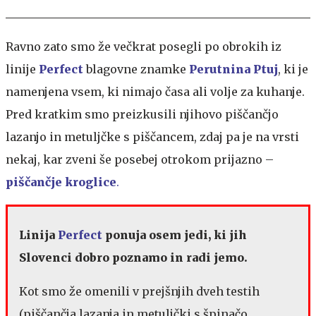
Ravno zato smo že večkrat posegli po obrokih iz
linije
Perfect
blagovne znamke
Perutnina Ptuj
, ki je
namenjena vsem, ki nimajo časa ali volje za kuhanje.
Pred kratkim smo preizkusili njihovo piščančjo
lazanjo in metuljčke s piščancem, zdaj pa je na vrsti
nekaj, kar zveni še posebej otrokom prijazno –
piščančje kroglice
.
Linija
Perfect
ponuja osem jedi, ki jih
Slovenci dobro poznamo in radi jemo.
Kot smo že omenili v prejšnjih dveh testih
(piščančja lazanja in metuljčki s špinačo,