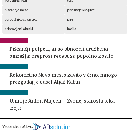
Perutnina Ptuj
test
piščančje meso
piščančje kroglice
paradižnikova omaka
pire
pripravljeni obroki
kosilo
Piščančji polpeti, ki so obnoreli družbena
omrežja: preprost recept za popolno kosilo
Rokometno Novo mesto zavito v črno, mnogo
prezgodaj je odšel Aljaž Kabur
Umrl je Anton Majcen – Zvone, starosta teka
trojk
Vsebinske rešitve: