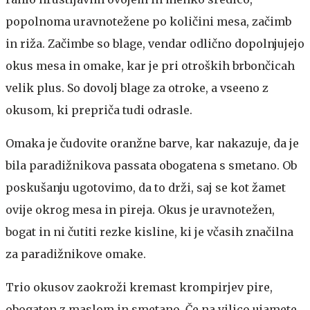
popolnoma uravnotežene po količini mesa, začimb
in riža. Začimbe so blage, vendar odlično dopolnjujejo
okus mesa in omake, kar je pri otroških brbončicah
velik plus. So dovolj blage za otroke, a vseeno z
okusom, ki prepriča tudi odrasle.
Omaka je čudovite oranžne barve, kar nakazuje, da je
bila paradižnikova passata obogatena s smetano. Ob
poskušanju ugotovimo, da to drži, saj se kot žamet
ovije okrog mesa in pireja. Okus je uravnotežen,
bogat in ni čutiti rezke kisline, ki je včasih značilna
za paradižnikove omake.
Trio okusov zaokroži kremast krompirjev pire,
obogaten z maslom in smetano. Če na vilico ujamete