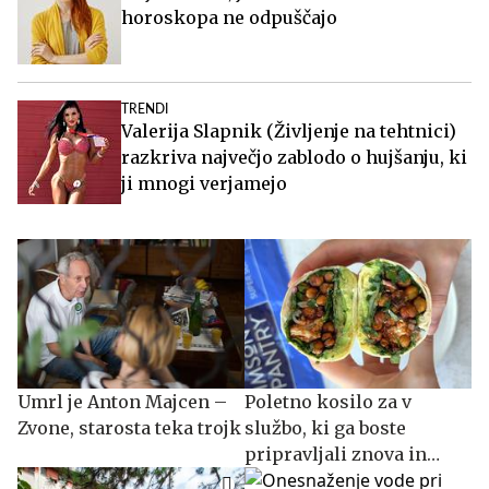
horoskopa ne odpuščajo
TRENDI
Valerija Slapnik (Življenje na tehtnici)
razkriva največjo zablodo o hujšanju, ki
ji mnogi verjamejo
Umrl je Anton Majcen –
Poletno kosilo za v
Zvone, starosta teka trojk
službo, ki ga boste
pripravljali znova in
znova