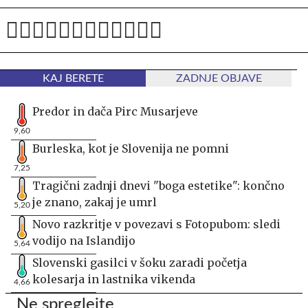
KAJ BERETE
ZADNJE OBJAVE
Predor in dača Pirc Musarjeve
9,60
Burleska, kot je Slovenija ne pomni
7,25
Tragični zadnji dnevi "boga estetike": končno
je znano, zakaj je umrl
5,20
Novo razkritje v povezavi s Fotopubom: sledi
vodijo na Islandijo
5,64
Slovenski gasilci v šoku zaradi početja
kolesarja in lastnika vikenda
4,66
Ne spreglejte