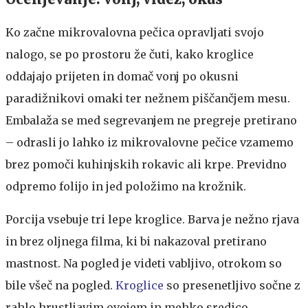
Ko začne mikrovalovna pečica opravljati svojo
nalogo, se po prostoru že čuti, kako kroglice
oddajajo prijeten in domač vonj po okusni
paradižnikovi omaki ter nežnem piščančjem mesu.
Embalaža se med segrevanjem ne pregreje pretirano
– odrasli jo lahko iz mikrovalovne pečice vzamemo
brez pomoči kuhinjskih rokavic ali krpe. Previdno
odpremo folijo in jed položimo na krožnik.
Porcija vsebuje tri lepe kroglice. Barva je nežno rjava
in brez oljnega filma, ki bi nakazoval pretirano
mastnost. Na pogled je videti vabljivo, otrokom so
bile všeč na pogled.
Kroglice
so presenetljivo sočne z
rahlo hrustljavim ovojem in mehko sredico,