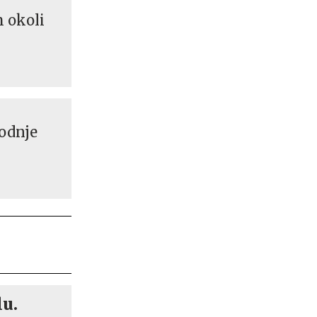
m okoli
hodnje
lu.