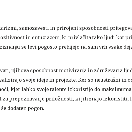
karizmi, samozavesti in prirojeni sposobnosti pritegova
ozitivnost in entuziazem, ki privlačita tako ljudi kot pr
iznanju se levi pogosto prebijejo na sam vrh vsake deja
vati, njihova sposobnost motiviranja in združevanja ljud
lizirajo svoje ideje in projekte. Ker so neustrašni in o
oči, kjer lahko svoje talente izkoristijo do maksimuma.
t za prepoznavanje priložnosti, ki jih znajo izkoristiti, 
 še dodaten pogon.