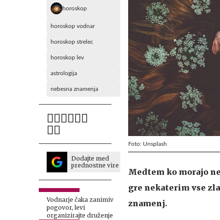
horoskop
horoskop vodnar
horoskop strelec
horoskop lev
astrologija
nebesna znamenja
Foto: Unsplash
Dodajte med
prednostne vire
Medtem ko morajo neka
gre nekaterim vse zla
Vodnarje čaka zanimiv
znamenj.
pogovor, levi
organizirajte druženje