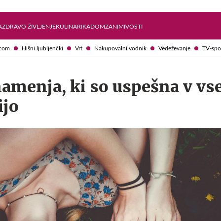
Želite prejemati e-novice?
Uživajmo pametno
A
ZDRAVO ŽIVLJENJE
KULINARIKA
DOM
ZANIMIVOSTI
com
Hišni ljubljenčki
Vrt
Nakupovalni vodnik
Vedeževanje
TV-spo
amenja, ki so uspešna v vs
ijo