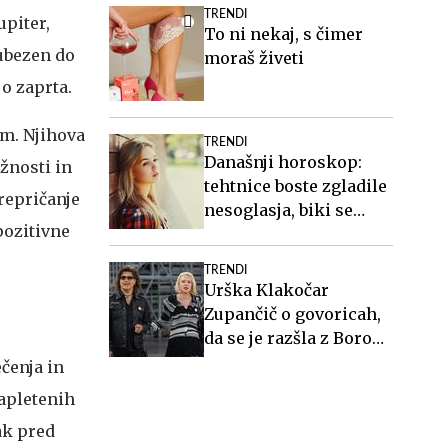
TRENDI
upiter,
To ni nekaj, s čimer
jubezen do
moraš živeti
o zaprta.
am. Njihova
TRENDI
Današnji horoskop:
žnosti in
tehtnice boste zgladile
prepričanje
nesoglasja, biki se
pozitivne
prepustite toku
TRENDI
Urška Klakočar
Zupančič o govoricah,
da se je razšla z Borom
Zuljanom
ečenja in
zapletenih
ak pred