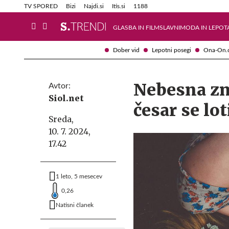
Info in obvestila
Tehnik
TV SPORED
Bizi
Najdi.si
Itis.si
1188
GLASBA IN FILM
SLAVNI
MODA IN LEPOT
Dober vid
Lepotni posegi
Ona-On.
Nebesna zn
Avtor:
Siol.net
česar se lot
Sreda,
10. 7. 2024,
17.42
1 leto, 5 mesecev
0,26
Natisni članek