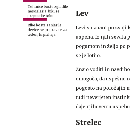
Tehtnice boste zgladile
Lev
nesoglasja, biki se
prepustite toku
Ribe boste sanjarile,
Levi so znani po svoji 
device se pripravite za
teden, ki prihaja
uspeha. Iz njih sevata p
pogumom in željo po pr
se je lotijo.
Znajo voditi in navdiho
omogoča, da uspešno rea
pogosto na položajih m
tudi neverjeten instink
daje njihovemu uspehu
Strelec