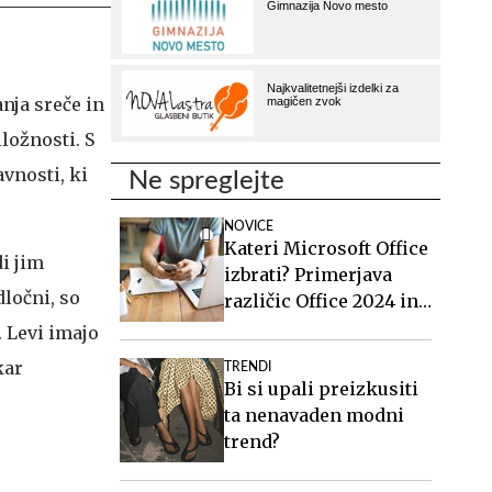
nja sreče in
iložnosti. S
vnosti, ki
Ne spreglejte
NOVICE
Kateri Microsoft Office
i jim
izbrati? Primerjava
dločni, so
različic Office 2024 in
Office 2021.
 Levi imajo
kar
TRENDI
Bi si upali preizkusiti
ta nenavaden modni
trend?