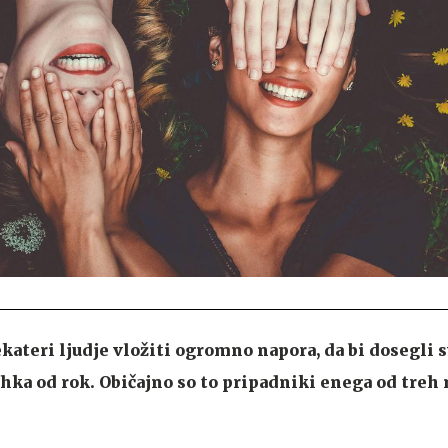
teri ljudje vložiti ogromno napora, da bi dosegli sv
hka od rok. Običajno so to pripadniki enega od treh