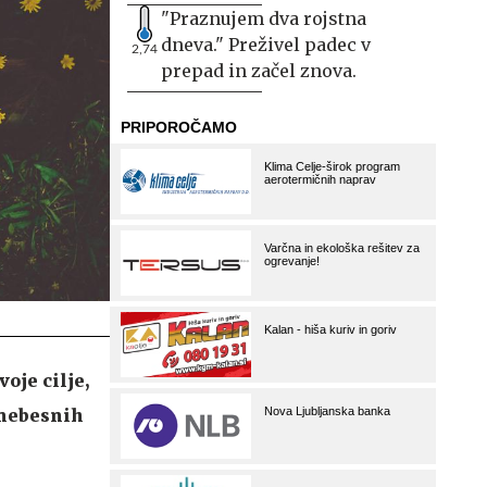
"Praznujem dva rojstna
dneva." Preživel padec v
2,74
prepad in začel znova.
oje cilje,
 nebesnih