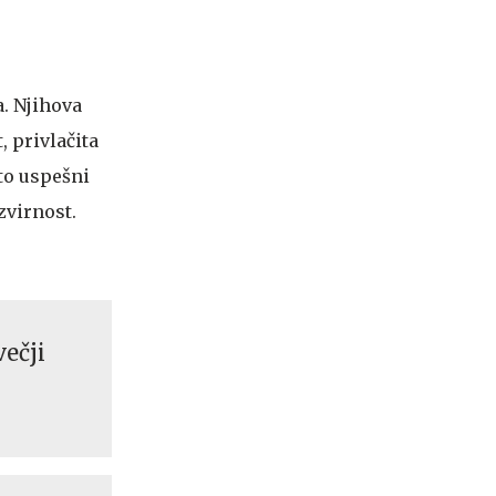
. Njihova
, privlačita
sto uspešni
zvirnost.
večji