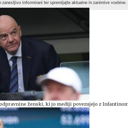
n zanesljivo informirani ter spremljajte aktualne in zanimive vsebine.
 odpravnine ženski, ki jo mediji povezujejo z Infantino