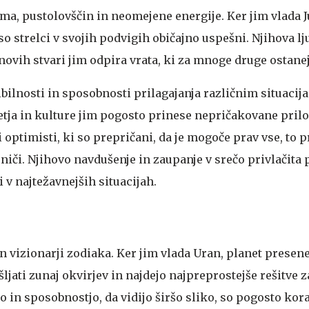
ma, pustolovščin in neomejene energije. Ker jim vlada J
, so strelci v svojih podvigih običajno uspešni. Njihova l
novih stvari jim odpira vrata, ki za mnoge druge ostanej
ibilnosti in sposobnosti prilagajanja različnim situacij
etja in kulture jim pogosto prinese nepričakovane prilo
i optimisti, ki so prepričani, da je mogoče prav vse, to 
niči. Njihovo navdušenje in zaupanje v srečo privlačita 
i v najtežavnejših situacijah.
in vizionarji zodiaka. Ker jim vlada Uran, planet presen
šljati zunaj okvirjev in najdejo najpreprostejše rešitve 
o in sposobnostjo, da vidijo širšo sliko, so pogosto kor