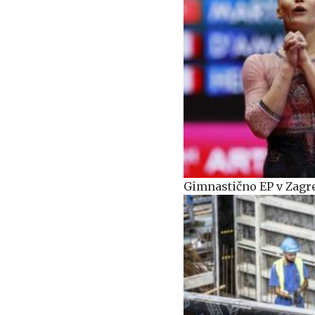
Gimnastično EP v Zagr