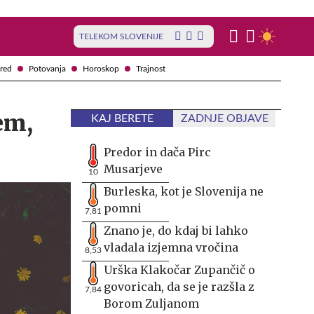
TELEKOM SLOVENIJE
red
Potovanja
Horoskop
Trajnost
em,
KAJ BERETE
ZADNJE OBJAVE
Predor in dača Pirc
Musarjeve
10
Burleska, kot je Slovenija ne
pomni
7,81
Znano je, do kdaj bi lahko
vladala izjemna vročina
8,53
Urška Klakočar Zupančič o
govoricah, da se je razšla z
7,84
Borom Zuljanom