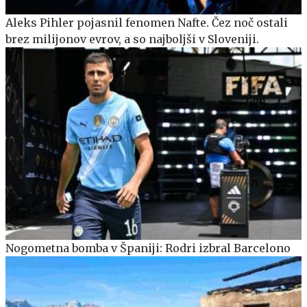
Aleks Pihler pojasnil fenomen Nafte. Čez noč ostali
brez milijonov evrov, a so najboljši v Sloveniji.
Nogometna bomba v Španiji: Rodri izbral Barcelono