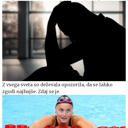
Z vsega sveta so deževala opozorila, da se lahko
zgodi najhujše. Zdaj se je.