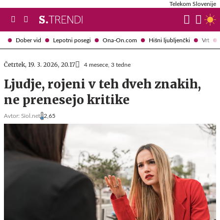
Telekom Slovenije
Dober vid
Lepotni posegi
Ona-On.com
Hišni ljubljenčki
Vrt
Četrtek, 19. 3. 2026, 20.17
4 mesece, 3 tedne
Ljudje, rojeni v teh dveh znakih,
ne prenesejo kritike
Avtor:
Siol.net
2,65