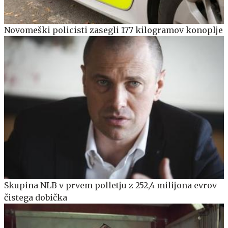
Novomeški policisti zasegli 177 kilogramov konoplje
Skupina NLB v prvem polletju z 252,4 milijona evrov
čistega dobička