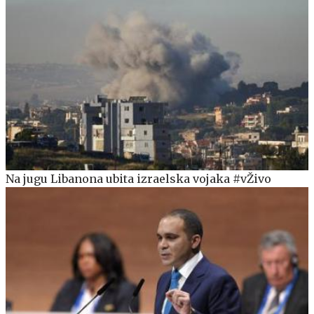
Na jugu Libanona ubita izraelska vojaka #vŽivo