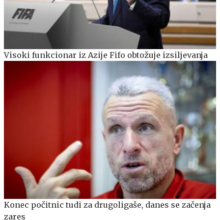
Visoki funkcionar iz Azije Fifo obtožuje izsiljevanja
Konec počitnic tudi za drugoligaše, danes se začenja
zares