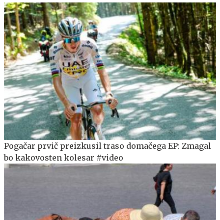
Pogačar prvič preizkusil traso domačega EP: Zmagal
bo kakovosten kolesar #video