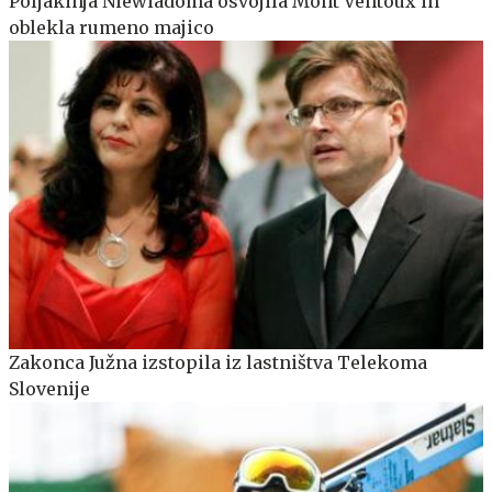
Poljakinja Niewiadoma osvojila Mont Ventoux in
oblekla rumeno majico
Zakonca Južna izstopila iz lastništva Telekoma
Slovenije