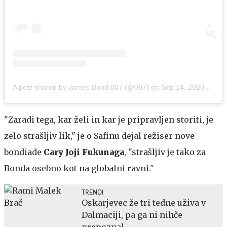
A post shared by James Bond 007 (@007)
on
Sep 14, 2020 at 6:01am PDT
"Zaradi tega, kar želi in kar je pripravljen storiti, je
zelo strašljiv lik," je o Safinu dejal režiser nove
bondiade
Cary Joji Fukunaga
, "strašljiv je tako za
Bonda osebno kot na globalni ravni."
TRENDI
Oskarjevec že tri tedne uživa v
Dalmaciji, pa ga ni nihče