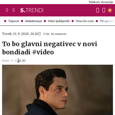
Telekom Slovenije
Trajnost
Vedeževanje
Hišni ljubljenčki
Ona-On.com
TV-spored
Torek, 15. 9. 2020, 20.20
5 let, 10 mesecev
To bo glavni negativec v novi
bondiadi #video
Avtor:
N. V.
0,30