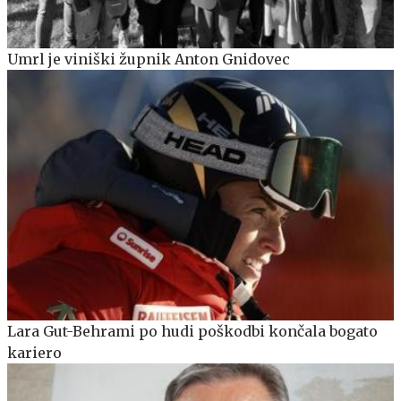
Umrl je viniški župnik Anton Gnidovec
Lara Gut-Behrami po hudi poškodbi končala bogato
kariero