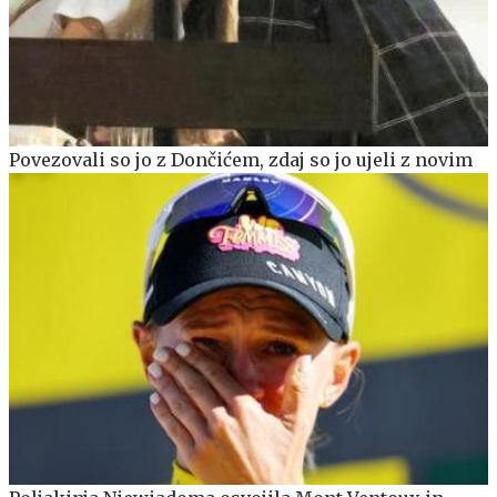
Povezovali so jo z Dončićem, zdaj so jo ujeli z novim