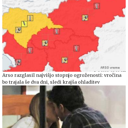
Arso razglasil najvišjo stopnjo ogroženosti: vročina
bo trajala še dva dni, sledi krajša ohladitev