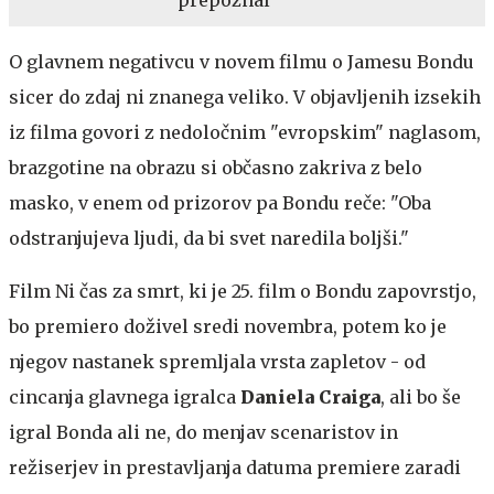
prepoznal
O glavnem negativcu v novem filmu o Jamesu Bondu
sicer do zdaj ni znanega veliko. V objavljenih izsekih
iz filma govori z nedoločnim "evropskim" naglasom,
brazgotine na obrazu si občasno zakriva z belo
masko, v enem od prizorov pa Bondu reče: "Oba
odstranjujeva ljudi, da bi svet naredila boljši."
Film Ni čas za smrt, ki je 25. film o Bondu zapovrstjo,
bo premiero doživel sredi novembra, potem ko je
njegov nastanek spremljala vrsta zapletov - od
cincanja glavnega igralca
Daniela Craiga
, ali bo še
igral Bonda ali ne, do menjav scenaristov in
režiserjev in prestavljanja datuma premiere zaradi