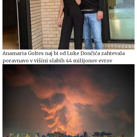
Anamaria Goltes naj bi od Luke Dončića zahtevala
poravnavo v višini slabih 44 milijonov evrov