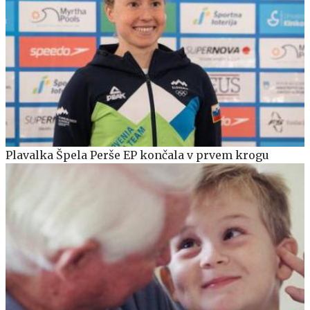
Plavalka Špela Perše EP končala v prvem krogu