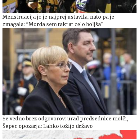
Menstruacija jo je najprej ustavila, nato pa je
zmagala: "Morda sem takrat celo boljša"
Še vedno brez odgovorov: urad predsednice molči,
Šepec opozarja: Lahko tožijo državo