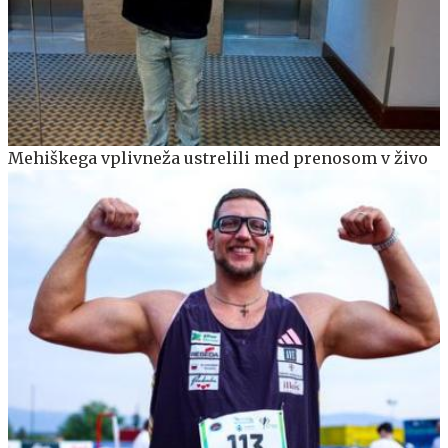
Mehiškega vplivneža ustrelili med prenosom v živo