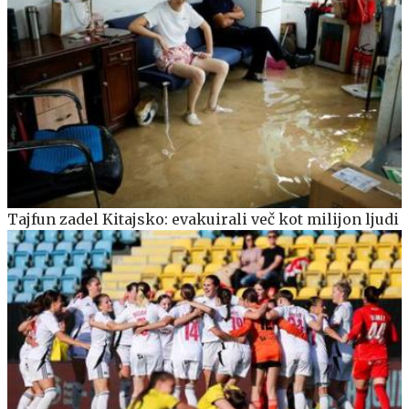
Tajfun zadel Kitajsko: evakuirali več kot milijon ljudi