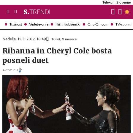
Telekom Slovenije
Trajnost
Vedeževanje
Hišni ljubljenčki
Ona-On.com
TV-spored
Nedelja, 15. 1. 2012, 18.49
10 let, 3 mesece
Rihanna in Cheryl Cole bosta
posneli duet
Avtor:
P. J.
1