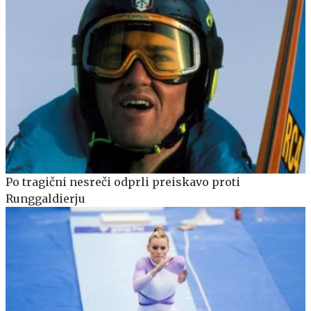
Po tragični nesreči odprli preiskavo proti
Runggaldierju