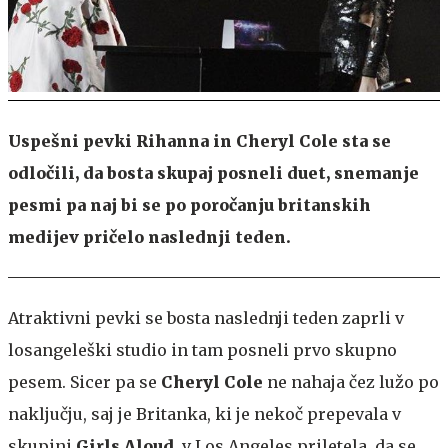
Uspešni pevki Rihanna in Cheryl Cole sta se
odločili, da bosta skupaj posneli duet, snemanje
pesmi pa naj bi se po poročanju britanskih
medijev pričelo naslednji teden.
Atraktivni pevki se bosta naslednji teden zaprli v
losangeleški studio in tam posneli prvo skupno
pesem. Sicer pa se
Cheryl Cole
ne nahaja čez lužo po
naključju, saj je Britanka, ki je nekoč prepevala v
skupini
Girls Aloud
, v Los Angeles priletela, da se