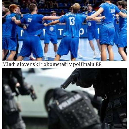
Mladi slovenski rokometaši v polfinalu EP!