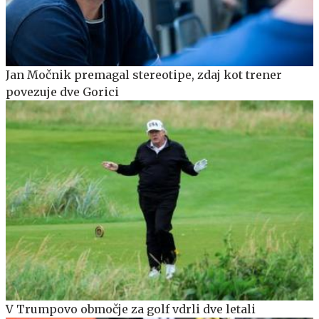
Jan Močnik premagal stereotipe, zdaj kot trener
povezuje dve Gorici
V Trumpovo območje za golf vdrli dve letali