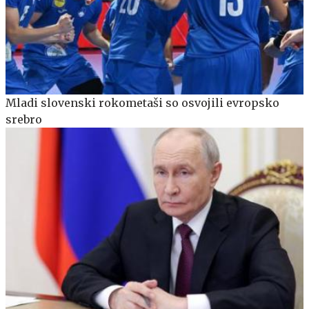
Mladi slovenski rokometaši so osvojili evropsko
srebro