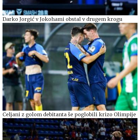
Darko Jorgić v Jokohami obstal v drugem krogu
Celjani z golom debitanta še poglobili krizo Olimpije