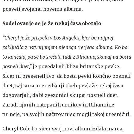
posveti svojemu novemu albumu.
Sodelovanje se je že nekaj časa obetalo
"Cheryl je že prispela v Los Angeles, kjer bo najprej
zaključila z ustvarjanjem njenega tretjega albuma. Ko bo
to končala, pa se bo srečala tudi z Rihanno, skupaj pa bosta
posneli duet,"
je povedal vir blizu britanske pevke.
Sicer ni presenetljivo, da bosta pevki končno posneli
duet, saj so se menedžerji obeh pevk že nekaj časa
dogovarjali, da bi zvezdnici skupaj posneli duet.
Zaradi njunih natrpanih urnikov in Rihannine
turneje, pa svojih načrtov niso mogli takoj uresničiti.
Cheryl Cole bo sicer svoj novi album izdala marca,