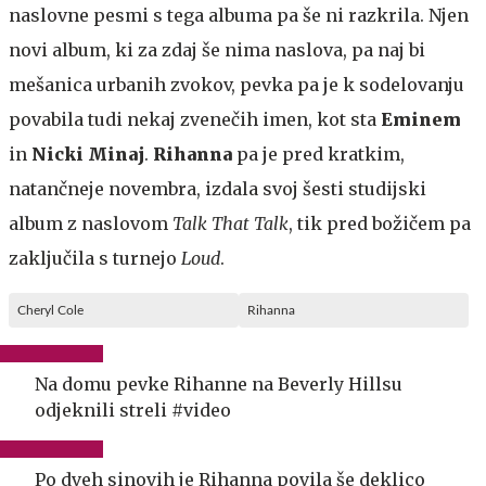
naslovne pesmi s tega albuma pa še ni razkrila. Njen
novi album, ki za zdaj še nima naslova, pa naj bi
mešanica urbanih zvokov, pevka pa je k sodelovanju
povabila tudi nekaj zvenečih imen, kot sta
Eminem
in
Nicki Minaj
.
Rihanna
pa je pred kratkim,
natančneje novembra, izdala svoj šesti studijski
album z naslovom
Talk That Talk
, tik pred božičem pa
zaključila s turnejo
Loud
.
Cheryl Cole
Rihanna
Na domu pevke Rihanne na Beverly Hillsu
odjeknili streli #video
Po dveh sinovih je Rihanna povila še deklico