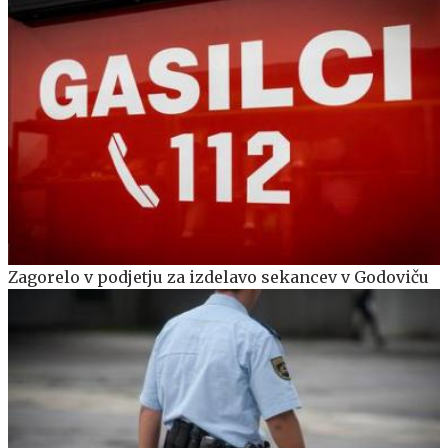
Zagorelo v podjetju za izdelavo sekancev v Godoviču