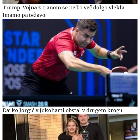
Trump: Vojna z Iranom se ne bo več dolgo vlekla.
Imamo pa težavo.
Darko Jorgić v Jokohami obstal v drugem krogu