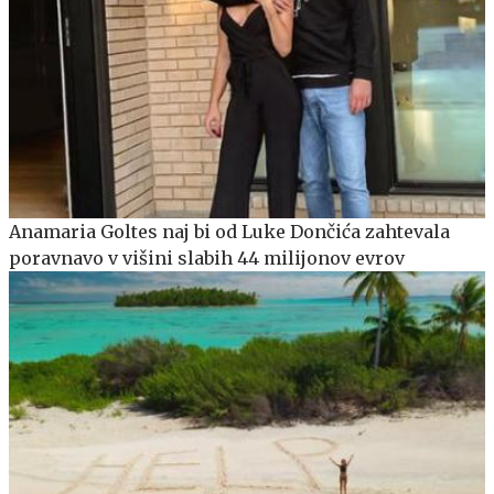
Anamaria Goltes naj bi od Luke Dončića zahtevala
poravnavo v višini slabih 44 milijonov evrov