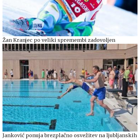
Žan Kranjec po veliki spremembi zadovoljen
Janković ponuja brezplačno osvežitev na ljubljanskih