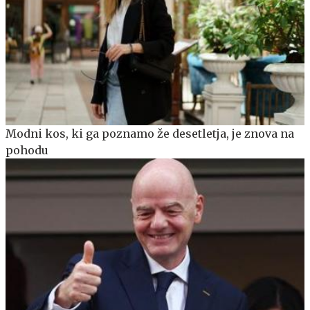
Modni kos, ki ga poznamo že desetletja, je znova na
pohodu