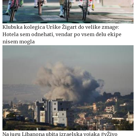
Klubska kolegica Urške Žigart do velike zmage:
Hotela sem odnehati, vendar po vsem delu ekipe
nisem mogla
Na jugu Libanona ubita izraelska vojaka #vŽivo