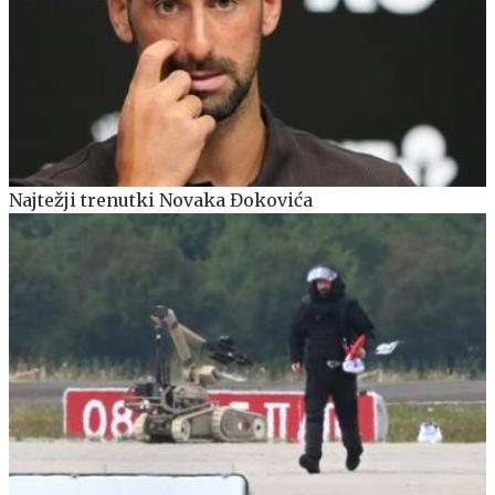
Najtežji trenutki Novaka Đokovića