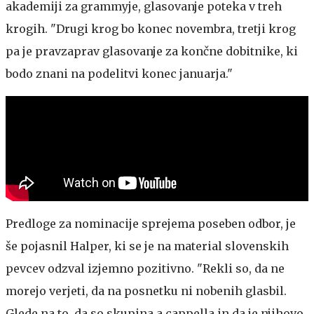
akademiji za grammyje, glasovanje poteka v treh
krogih. "Drugi krog bo konec novembra, tretji krog
pa je pravzaprav glasovanje za končne dobitnike, ki
bodo znani na podelitvi konec januarja."
Predloge za nominacije sprejema poseben odbor, je
še pojasnil Halper, ki se je na material slovenskih
pevcev odzval izjemno pozitivno. "Rekli so, da ne
morejo verjeti, da na posnetku ni nobenih glasbil.
Glede na to, da so skupina a cappella in da je njihovo