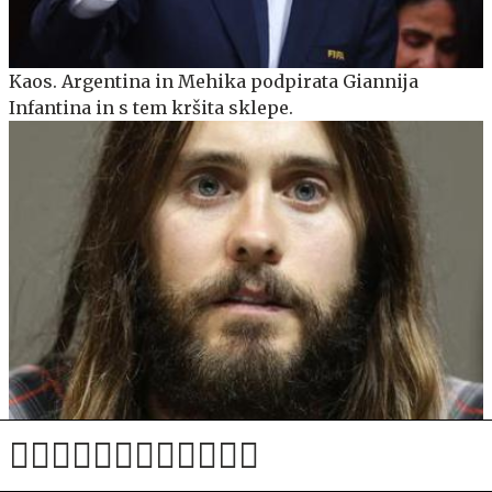
Kaos. Argentina in Mehika podpirata Giannija
Infantina in s tem kršita sklepe.
Jared Leto zaradi obtožb o spolnih napadih izgubil
veliko vlogo