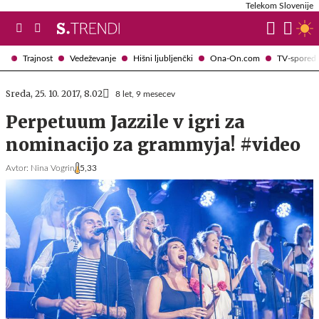
Telekom Slovenije
Trajnost
Vedeževanje
Hišni ljubljenčki
Ona-On.com
TV-spored
Sreda, 25. 10. 2017, 8.02
8 let, 9 mesecev
Perpetuum Jazzile v igri za
nominacijo za grammyja! #video
Avtor:
Nina Vogrin
5,33