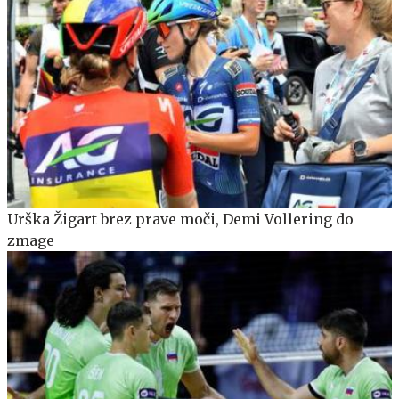
Urška Žigart brez prave moči, Demi Vollering do
zmage