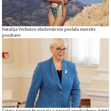
Natalija Verboten oboževalcem poslala morske
pozdrave
Čaleta: Javnost bi morala o nesreči predsednice dobiti