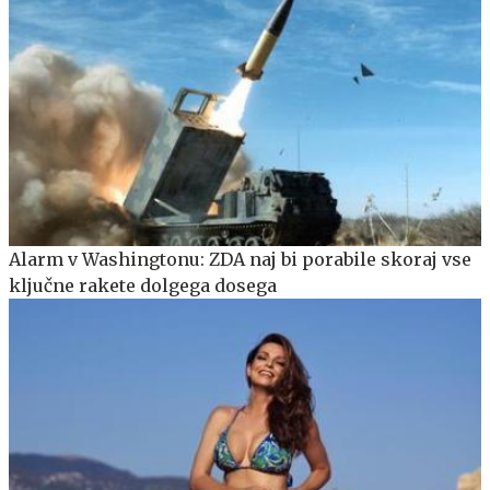
Alarm v Washingtonu: ZDA naj bi porabile skoraj vse
ključne rakete dolgega dosega