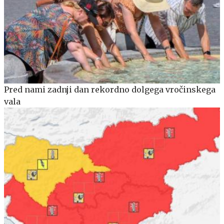
Pred nami zadnji dan rekordno dolgega vročinskega
vala