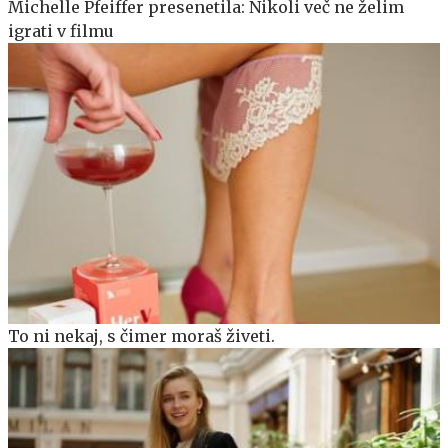
Michelle Pfeiffer presenetila: Nikoli več ne želim
igrati v filmu
To ni nekaj, s čimer moraš živeti.