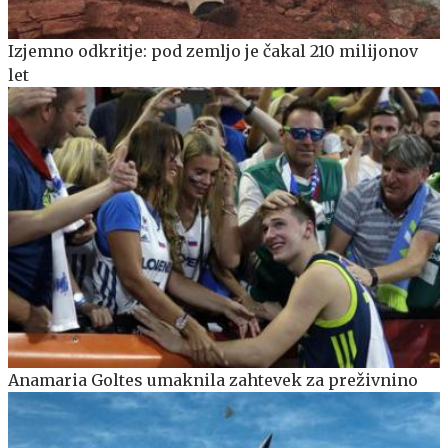
Izjemno odkritje: pod zemljo je čakal 210 milijonov
let
Anamaria Goltes umaknila zahtevek za preživnino