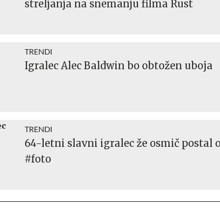
streljanja na snemanju filma Rust
TRENDI
Igralec Alec Baldwin bo obtožen uboja
TRENDI
64-letni slavni igralec že osmič postal 
#foto