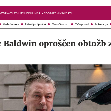
Želite prejemati e-novice?
Uživajmo pametno
A
ZDRAVO ŽIVLJENJE
KULINARIKA
DOM
ZANIMIVOSTI
Vedeževanje
Hišni ljubljenčki
Ona-On.com
TV-spored
Potovanja
c Baldwin oproščen obtožb 