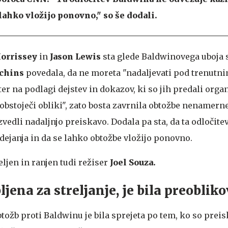
lahko vložijo ponovno," so še dodali.
orrissey
in
Jason Lewis
sta glede Baldwinovega uboja
tchins
povedala, da ne moreta "nadaljevati pod trenutn
r na podlagi dejstev in dokazov, ki so jih predali orga
bstoječi obliki", zato bosta zavrnila obtožbe nenamern
zvedli nadaljnjo preiskavo. Dodala pa sta, da ta odločit
dejanja in da se lahko obtožbe vložijo ponovno.
eljen in ranjen tudi režiser
Joel Souza.
ljena za streljanje, je bila preoblik
btožb proti Baldwinu je bila sprejeta po tem, ko so prei