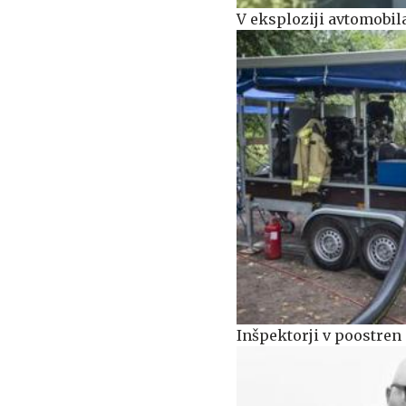
V eksploziji avtomobil
Inšpektorji v poostren