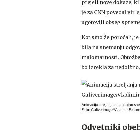
prejeli nove dokaze, ki 
je za CNN povedal vir, 
ugotovili obseg spremem
Kot smo že poročali, je
bila na snemanju odgovo
malomarnosti. Obtožbe p
bo izrekla za nedolžno.
Animacija streljanja na pokojno sn
Foto: Guliverimage/Vladimir Fedor
Odvetniki obeh