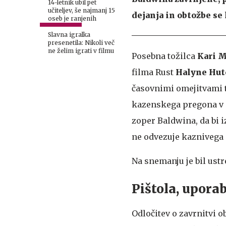
14-letnik ubil pet
učiteljev, še najmanj 15
dejanja in obtožbe se 
oseb je ranjenih
Slavna igralka
presenetila: Nikoli več
ne želim igrati v filmu
Posebna tožilca
Kari M
filma Rust
Halyne Hu
časovnimi omejitvami te
kazenskega pregona v o
zoper Baldwina, da bi i
ne odvezuje kaznivega 
Na snemanju je bil ustr
Pištola, uporab
Odločitev o zavrnitvi o