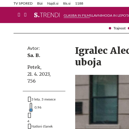
Info in obvestila
Tehnik
TV SPORED
Bizi
Najdi.si
Itis.si
1188
GLASBA IN FILM
SLAVNI
MODA IN LEPOT
Trajnost
Igralec Ale
Avtor:
Sa. B.
uboja
Petek,
21. 4. 2023,
7.56
3 leta, 3 mesece
0,96
4
Natisni članek