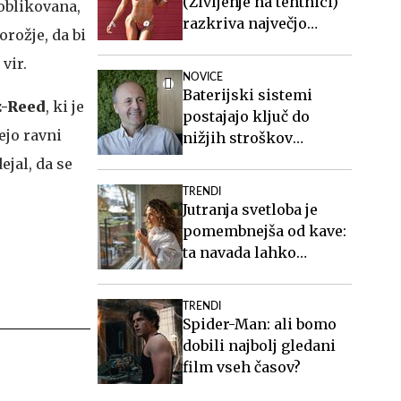
(Življenje na tehtnici)
eoblikovana,
razkriva največjo
orožje, da bi
zablodo o hujšanju, ki ji
vir.
mnogi verjamejo
NOVICE
Baterijski sistemi
z-Reed
, ki je
postajajo ključ do
ejo ravni
nižjih stroškov
elektrike v podjetjih
ejal, da se
TRENDI
Jutranja svetloba je
pomembnejša od kave:
ta navada lahko
izboljša vaš spanec
TRENDI
Spider-Man: ali bomo
dobili najbolj gledani
film vseh časov?