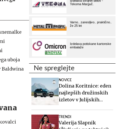
 snemalke
imi
ni
ega uboja
Ne spreglejte
ev Baldwina
NOVICE
Dolina Koritnice: eden
najlepših družinskih
izletov v Julijskih
ovana
Alpah
TRENDI
skovalci
Valerija Slapnik