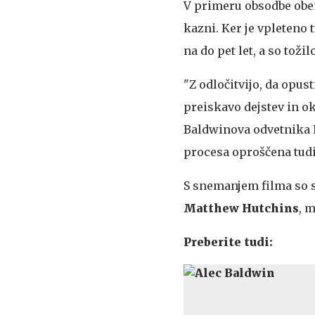
V primeru obsodbe obem
kazni. Ker je vpleteno 
na do pet let, a so toži
"Z odločitvijo, da opu
preiskavo dejstev in ok
Baldwinova odvetnika
procesa oproščena tudi
S snemanjem filma so si
Matthew Hutchins
, 
Preberite tudi: