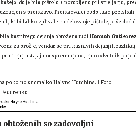
kažejo, da je bila pištola, uporabljena pri streljanju, pr
seznanjen s preiskavo. Preiskovalci bodo tako preiskali 
b, ki bi lahko vplivale na delovanje pištole, je še dodal 
 bila kaznivega dejanja obtožena tudi
Hannah Gutierre
rna za orožje, vendar se pri kaznivih dejanjih razlikuj
roti njej ostajajo nespremenjene, njen odvetnik pa je d
emalko Halyne Hutchins.
enko
 obtoženih so zadovoljni