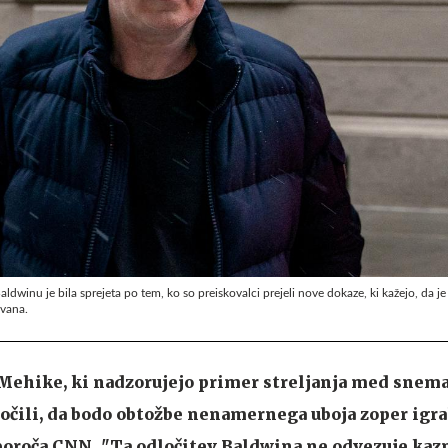
ldwinu je bila sprejeta po tem, ko so preiskovalci prejeli nove dokaze, ki kažejo, da je 
ovana.
 Mehike, ki nadzorujejo primer streljanja med snem
oročili, da bodo obtožbe nenamernega uboja zoper igra
poroča CNN. "Ta odločitev Baldwina ne odvezuje kaz