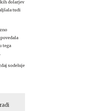
kih dolarjev
ljšala tudi
ezno
N povedala
u tega
.
zdaj sodeluje
radi