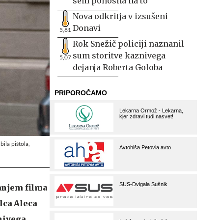
sem ponosna na to
Nova odkritja v izsušeni
Donavi
5,81
Rok Snežič policiji naznanil
sum storitve kaznivega
5,07
dejanja Roberta Goloba
bila pištola,
anjem filma
lca Aleca
nivega