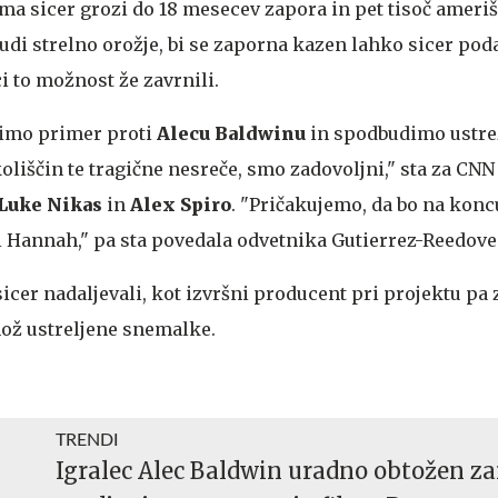
a sicer grozi do 18 mesecev zapora in pet tisoč ameriš
tudi strelno orožje, bi se zaporna kazen lahko sicer poda
lci to možnost že zavrnili.
stimo primer proti
Alecu Baldwinu
in spodbudimo ustr
oliščin te tragične nesreče, smo zadovoljni," sta za CN
Luke Nikas
in
Alex Spiro
. "Pričakujemo, da bo na konc
 Hannah," pa sta povedala odvetnika Gutierrez-Reedove
cer nadaljevali, kot izvršni producent pri projektu pa 
mož ustreljene snemalke.
TRENDI
Igralec Alec Baldwin uradno obtožen za