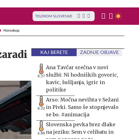
TELEKOM SLOVENIJE
Horoskop
zaradi
KAJ BERETE
ZADNJE OBJAVE
Ana Tavčar srečna v novi
službi: Ni hodniških govoric,
8,37
kavic, šušljanja, igric in
politike
Arso: Močna nevihta v Sežani
in Pivki. Samo še stopnjevalo
8,32
se bo. #animacija
Slovenska pevka brez dlake
na jeziku: Sem v celibatu in
6,88