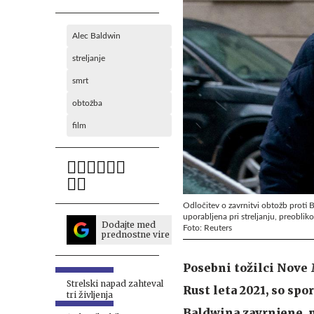
Alec Baldwin
streljanje
smrt
obtožba
film
Odločitev o zavrnitvi obtožb proti Ba
uporabljena pri streljanju, preoblik
Dodajte med
Foto: Reuters
prednostne vire
Posebni tožilci Nove
Strelski napad zahteval
Rust leta 2021, so sp
tri življenja
Baldwina zavrnjene, 