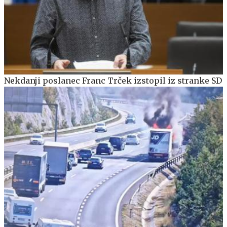
Nekdanji poslanec Franc Trček izstopil iz stranke SD