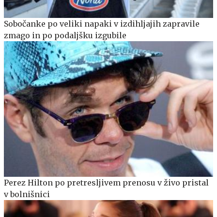
Sobočanke po veliki napaki v izdihljajih zapravile
zmago in po podaljšku izgubile
Perez Hilton po pretresljivem prenosu v živo pristal
v bolnišnici