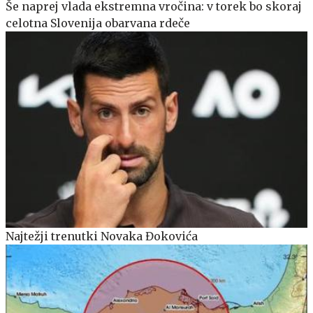
Še naprej vlada ekstremna vročina: v torek bo skoraj
celotna Slovenija obarvana rdeče
Najtežji trenutki Novaka Đokovića