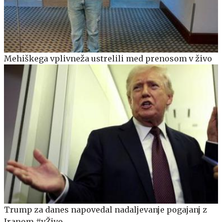
Mehiškega vplivneža ustrelili med prenosom v živo
Trump za danes napovedal nadaljevanje pogajanj z
Iranom #vŽivo