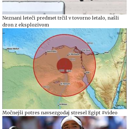
Neznani leteči predmet trčil v tovorno letalo, našli
dron z eksplozivom
Močnejši potres navsezgodaj stresel Egipt #video