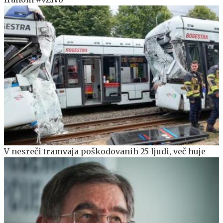
V nesreči tramvaja poškodovanih 25 ljudi, več huje