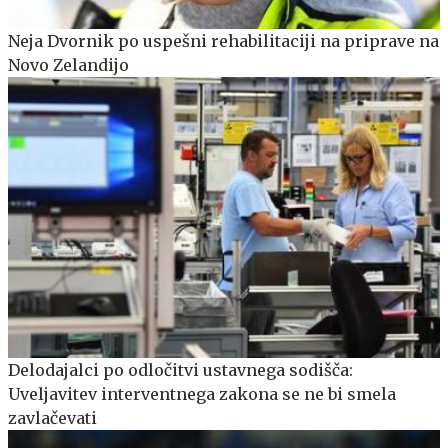
Neja Dvornik po uspešni rehabilitaciji na priprave na
Novo Zelandijo
Delodajalci po odločitvi ustavnega sodišča:
Uveljavitev interventnega zakona se ne bi smela
zavlačevati