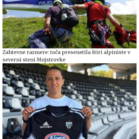
Zahtevne razmere: toča presenetila štiri alpiniste v
severni steni Mojstrovke