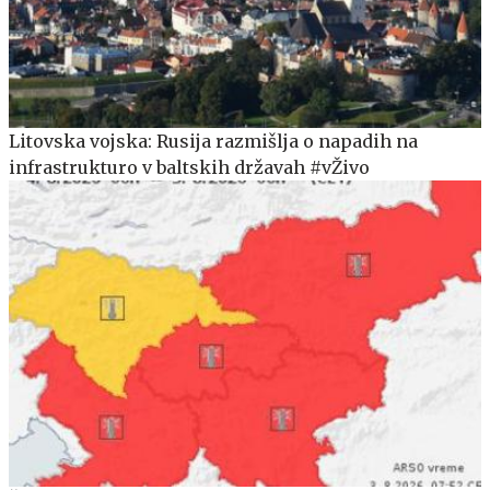
Litovska vojska: Rusija razmišlja o napadih na
infrastrukturo v baltskih državah #vŽivo