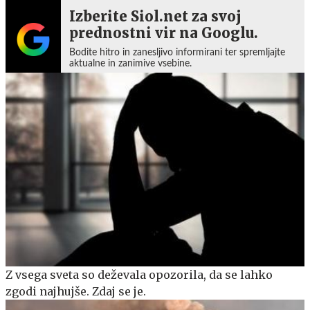
Izberite Siol.net za svoj
prednostni vir na Googlu.
Bodite hitro in zanesljivo informirani ter spremljajte
aktualne in zanimive vsebine.
Z vsega sveta so deževala opozorila, da se lahko
zgodi najhujše. Zdaj se je.