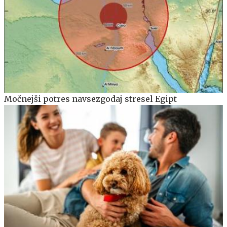
Močnejši potres navsezgodaj stresel Egipt