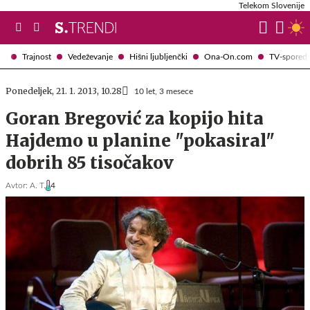
Telekom Slovenije
Trajnost
Vedeževanje
Hišni ljubljenčki
Ona-On.com
TV-spored
Ponedeljek, 21. 1. 2013, 10.28
10 let, 3 mesece
Goran Bregović za kopijo hita
Hajdemo u planine "pokasiral"
dobrih 85 tisočakov
Avtor:
A. T.
4