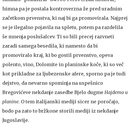
himna pa je postala kontroverzna že pred uradnim
začetkom prvenstva, ki naj bi ga promovirala. Najprej
se je ilegalno pojavila na spletu, potem pa razdelila
še mnenja poslušalcev. Ti so bili precej razvneti
zaradi samega besedila, ki namesto da bi
promoviralo kraj, ki bo gostil prvenstvo, opeva
polento, vino, Dolomite in planinske koče, ki so več
kot prikladne za ljubezenske afere, sporno pa je tudi
dejstvo, da nevarno spominja na uspešnico
Bregovićeve nekdanje zasedbe Bjelo dugme
Hajdemo u
planine
. O tem italijanski mediji sicer ne poročajo,
bodo pa zato to bržkone storili mediji iz nekdanje
Jugoslavije.