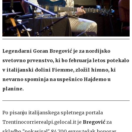
Legendarni Goran Bregović je za nordijsko
svetovno prvenstvo, ki bo februarja letos potekalo
v italijanski dolini Fiemme, zložil himno, ki
nevarno spominja na uspešnico Hajdemo u
planine.
Po pisanju italijanskega spletnega portala
Trentinocorrierealpi.gelocal.it je
Bregović
za
skladbo "pokasiral" 84.700 evrov težak honorar,