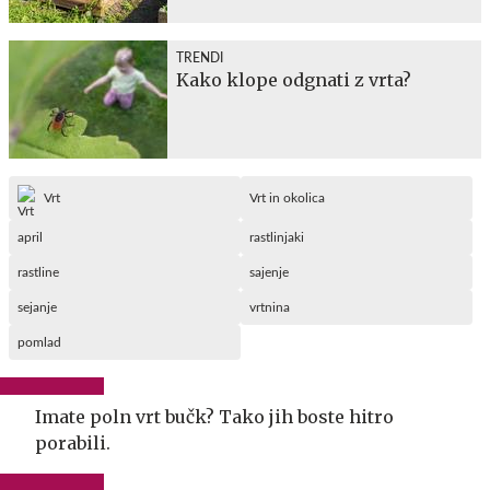
TRENDI
Kako klope odgnati z vrta?
Vrt
Vrt in okolica
april
rastlinjaki
rastline
sajenje
sejanje
vrtnina
pomlad
Imate poln vrt bučk? Tako jih boste hitro
porabili.