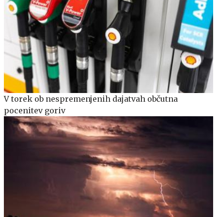
V torek ob nespremenjenih dajatvah občutna
pocenitev goriv