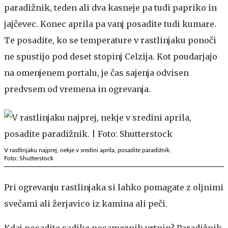
paradižnik, teden ali dva kasneje pa tudi papriko in
jajčevec. Konec aprila pa vanj posadite tudi kumare.
Te posadite, ko se temperature v rastlinjaku ponoči
ne spustijo pod deset stopinj Celzija. Kot poudarjajo
na omenjenem portalu, je čas sajenja odvisen
predvsem od vremena in ogrevanja.
V rastlinjaku najprej, nekje v sredini aprila, posadite paradižnik.
Foto: Shutterstock
Pri ogrevanju rastlinjaka si lahko pomagate z oljnimi
svečami ali žerjavico iz kamina ali peči.
Kdaj posadite sadike posameznih vrtnin? Paradižnik