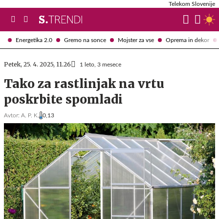
Telekom Slovenije
Energetika 2.0
Gremo na sonce
Mojster za vse
Oprema in dekor
Petek, 25. 4. 2025, 11.26
1 leto, 3 mesece
Tako za rastlinjak na vrtu
poskrbite spomladi
Avtor:
A. P. K.
0,13