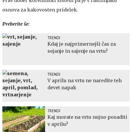
Prav dober koreninski sistem pa je v rastlinjaku
osnova za kakovosten pridelek.
Preberite še:
TRENDI
Kdaj je najprimernejši čas za
sejanje in sajenje na vrtu?
TRENDI
V aprilu na vrtu ne naredite teh
devet napak
TRENDI
Kaj morate na vrtu nujno posaditi
v aprilu?