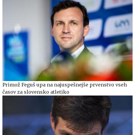
Primož Feguš upa na najuspešnejše prvenstvo vseh
časov za slovensko atletiko