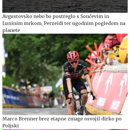
Avgustovsko nebo bo postreglo s Sončevim in
Luninim mrkom, Perzeidi ter ugodnim pogledom na
planete
Marco Brenner brez etapne zmage osvojil dirko po
Poljski