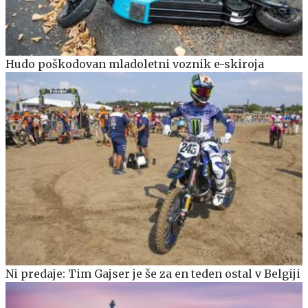
Hudo poškodovan mladoletni voznik e-skiroja
Ni predaje: Tim Gajser je še za en teden ostal v Belgiji