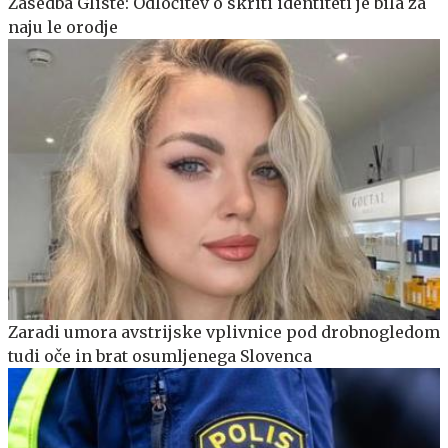
Zasedba Gliste: Odločitev o skriti identiteti je bila za
naju le orodje
Zaradi umora avstrijske vplivnice pod drobnogledom
tudi oče in brat osumljenega Slovenca