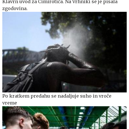
Klavrn uvod za Cimirotiča. Na Vrhniki se je pisala
zgodovina.
Po kratkem predahu se nadaljuje suho in vroče
vreme