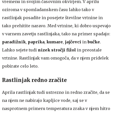
vremenu in svojim časovnim okvirjem. V aprilu
oziroma v spomladanskem času lahko tako v
rastlinjak posadite in posejete številne vrtnine in
tako prehitite naravo. Med vrtnine, ki dobro uspevajo
v varnem zavetju rastlinjaka, tako na primer spadajo:
paradižnik
,
paprika
,
kumare
,
jajčevci
in
bučke
.
Lahko sejete tudi
nizek stročji fižol
in preostale
vrtnine. Rastlinjak vam omogoča, da v njem pridelek
pobirate celo leto.
Rastlinjak redno zračite
Aprila rastlinjak tudi ustrezno in redno zračite, da se
na njem ne nabirajo kapljice vode, saj se v
nasprotnem primeru temperatura zraka v njem hitro