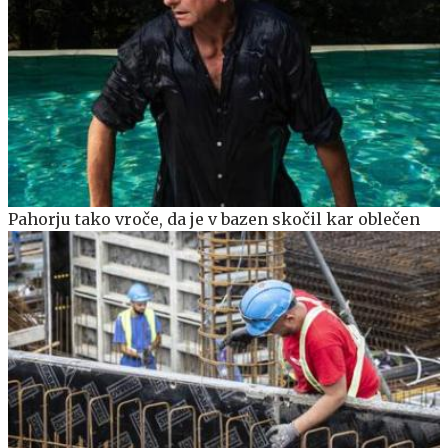
Pahorju tako vroče, da je v bazen skočil kar oblečen