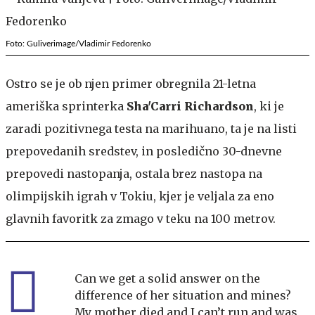
Foto: Guliverimage/Vladimir Fedorenko
Ostro se je ob njen primer obregnila 21-letna
ameriška sprinterka
Sha'Carri Richardson
, ki je
zaradi pozitivnega testa na marihuano, ta je na listi
prepovedanih sredstev, in posledično 30-dnevne
prepovedi nastopanja, ostala brez nastopa na
olimpijskih igrah v Tokiu, kjer je veljala za eno
glavnih favoritk za zmago v teku na 100 metrov.
Can we get a solid answer on the
difference of her situation and mines?
My mother died and I can’t run and was