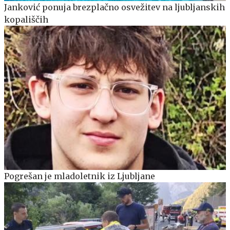
Janković ponuja brezplačno osvežitev na ljubljanskih
kopališčih
Pogrešan je mladoletnik iz Ljubljane