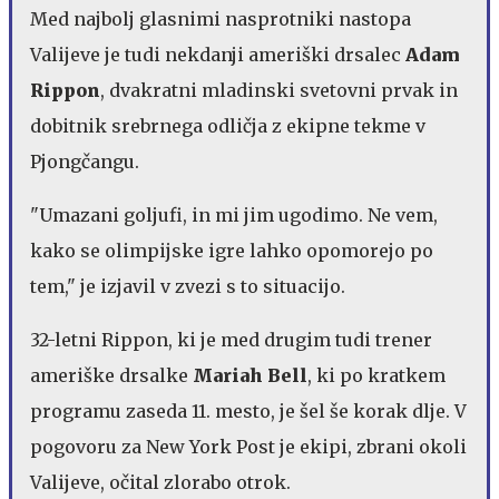
Med najbolj glasnimi nasprotniki nastopa
Valijeve je tudi nekdanji ameriški drsalec
Adam
Rippon
, dvakratni mladinski svetovni prvak in
dobitnik srebrnega odličja z ekipne tekme v
Pjongčangu.
"Umazani goljufi, in mi jim ugodimo. Ne vem,
kako se olimpijske igre lahko opomorejo po
tem," je izjavil v zvezi s to situacijo.
32-letni Rippon, ki je med drugim tudi trener
ameriške drsalke
Mariah Bell
, ki po kratkem
programu zaseda 11. mesto, je šel še korak dlje. V
pogovoru za New York Post je ekipi, zbrani okoli
Valijeve, očital zlorabo otrok.