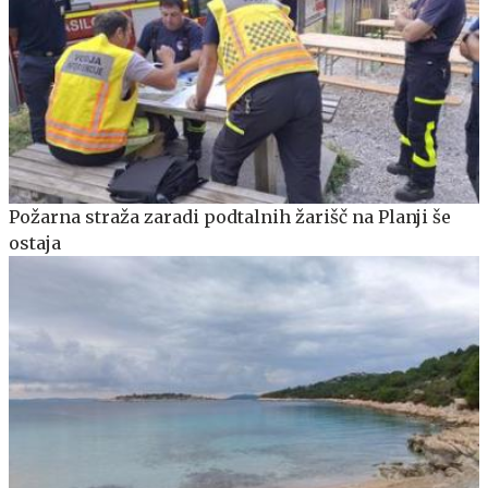
Požarna straža zaradi podtalnih žarišč na Planji še
ostaja