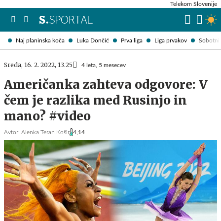
Telekom Slovenije
Naj planinska koča
Luka Dončić
Prva liga
Liga prvakov
Sobotni 
Sreda, 16. 2. 2022, 13.25
4 leta, 5 mesecev
Američanka zahteva odgovore: V
čem je razlika med Rusinjo in
mano? #video
Avtor:
Alenka Teran Košir
4,14