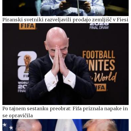
Piranski svetniki razveljavili prodajo zemljišč v Fiesi
Po tajnem sestanku preobrat: Fifa priznala napake in
se opravičila