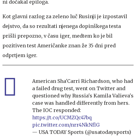
ni dočakal epiloga.
Kot glavni razlog za zeleno luč Rusinji je izpostavil
dejstvo, da so rezultati njenega dopinškega testa
prišli prepozno, v času iger, medtem ko je bil
pozitiven test Američanke znan že 35 dni pred
odprtjem iger.
American Sha'Carri Richardson, who had
a failed drug test, went on Twitter and
questioned why Russia's Kamila Valieva's
case was handled differently from hers.
The IOC responded:
https://t.co/UCMZQc47bq
pic.twitter.com/nrr4NkNflG
— USA TODAY Sports (@usatodaysports)