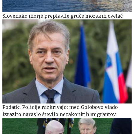
Slovensko morje preplavile gruče morskih cvetač
Podatki Policije razkrivajo: med Golobovo vlado
izrazito naraslo število nezakonitih migrantov