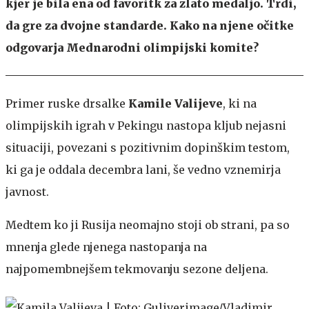
kjer je bila ena od favoritk za zlato medaljo. Trdi,
da gre za dvojne standarde. Kako na njene očitke
odgovarja Mednarodni olimpijski komite?
Primer ruske drsalke
Kamile Valijeve
, ki na
olimpijskih igrah v Pekingu nastopa kljub nejasni
situaciji, povezani s pozitivnim dopinškim testom,
ki ga je oddala decembra lani, še vedno vznemirja
javnost.
Medtem ko ji Rusija neomajno stoji ob strani, pa so
mnenja glede njenega nastopanja na
najpomembnejšem tekmovanju sezone deljena.