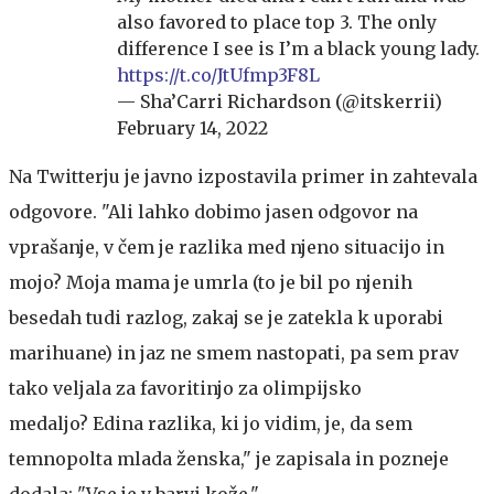
also favored to place top 3. The only
difference I see is I’m a black young lady.
https://t.co/JtUfmp3F8L
— Sha’Carri Richardson (@itskerrii)
February 14, 2022
Na Twitterju je javno izpostavila primer in zahtevala
odgovore. "Ali lahko dobimo jasen odgovor na
vprašanje, v čem je razlika med njeno situacijo in
mojo? Moja mama je umrla (to je bil po njenih
besedah tudi razlog, zakaj se je zatekla k uporabi
marihuane) in jaz ne smem nastopati, pa sem prav
tako veljala za favoritinjo za olimpijsko
medaljo? Edina razlika, ki jo vidim, je, da sem
temnopolta mlada ženska," je zapisala in pozneje
dodala: "Vse je v barvi kože."