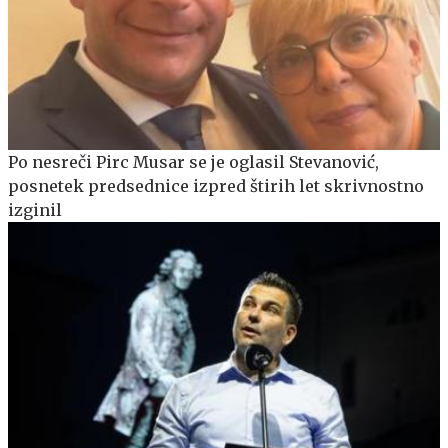
Po nesreči Pirc Musar se je oglasil Stevanović,
posnetek predsednice izpred štirih let skrivnostno
izginil