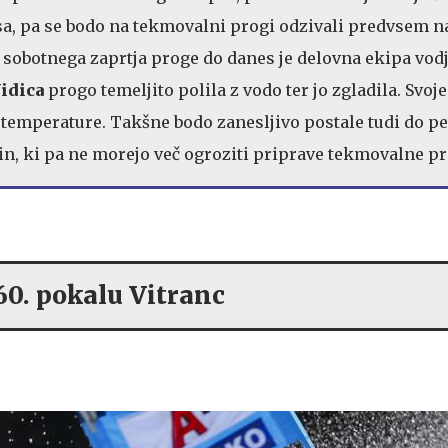
a, pa se bodo na tekmovalni progi odzivali predvsem n
 sobotnega zaprtja proge do danes je delovna ekipa vod
idica
progo temeljito polila z vodo ter jo zgladila. Svoje
 temperature. Takšne bodo zanesljivo postale tudi do p
, ki pa ne morejo več ogroziti priprave tekmovalne pr
60. pokalu Vitranc