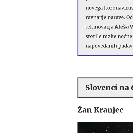
novega koronavirus
ravnanje narave. Od
tekmovanja
Aleša V
storile nizke nočne
napovedanih padavin
Slovenci na 
Žan Kranjec