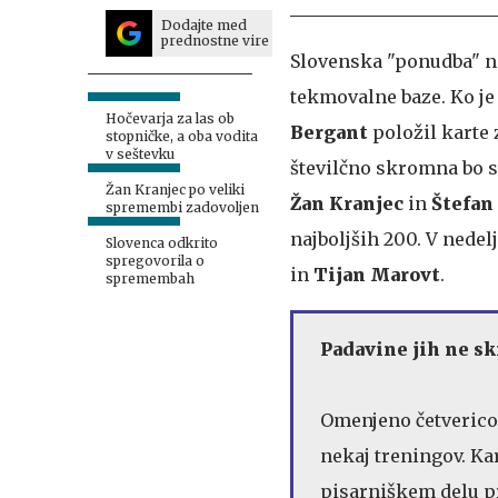
Dodajte med
prednostne vire
Slovenska "ponudba" n
tekmovalne baze. Ko je
Hočevarja za las ob
Bergant
položil karte z
stopničke, a oba vodita
v seštevku
številčno skromna bo s
Žan Kranjec po veliki
Žan Kranjec
in
Štefan
spremembi zadovoljen
najboljših 200. V nedel
Slovenca odkrito
spregovorila o
in
Tijan Marovt
.
spremembah
Padavine jih ne sk
Omenjeno četverico
nekaj treningov. Ka
pisarniškem delu pr