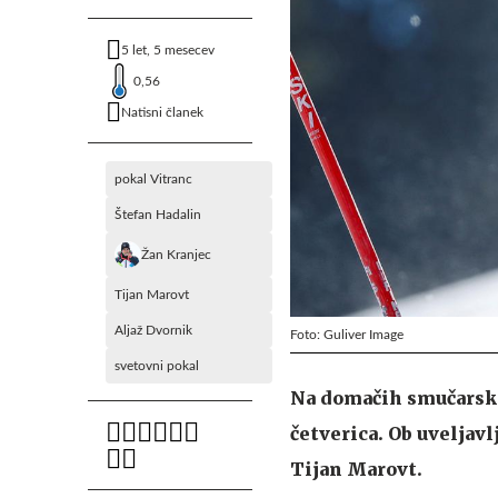
5 let, 5 mesecev
0,56
Natisni članek
pokal Vitranc
Štefan Hadalin
Žan Kranjec
Tijan Marovt
Aljaž Dvornik
Foto: Guliver Image
svetovni pokal
Na domačih smučarski
četverica. Ob uveljav
Tijan Marovt.