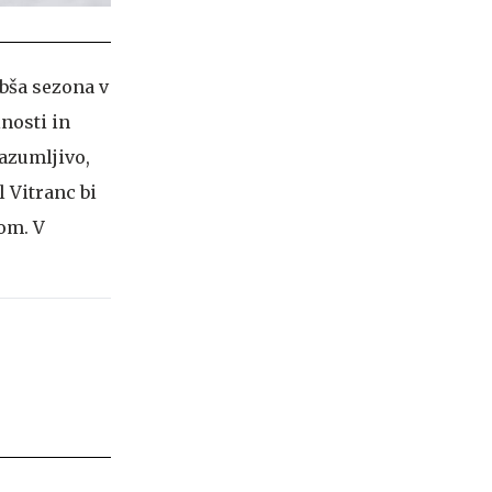
abša sezona v
lnosti in
razumljivo,
 Vitranc bi
om. V