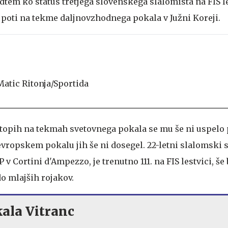
em ko status tretjega slovenskega slalomista na FIS le
 poti na tekme daljnovzhodnega pokala v Južni Koreji.
stopih na tekmah svetovnega pokala se mu še ni uspelo 
evropskem pokalu jih še ni dosegel. 22-letni slalomski s
 v Cortini d'Ampezzo, je trenutno 111. na FIS lestvici, še 
o mlajših rojakov.
ala Vitranc