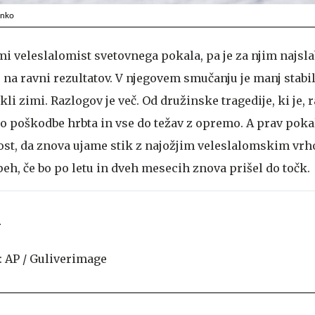
enko
mi veleslalomist svetovnega pokala, pa je za njim najsl
le na ravni rezultatov. V njegovem smučanju je manj stabi
kli zimi. Razlogov je več. Od družinske tragedije, ki je, 
o poškodbe hrbta in vse do težav z opremo. A prav pokal
nost, da znova ujame stik z najožjim veleslalomskim vrh
eh, če bo po letu in dveh mesecih znova prišel do točk.
n