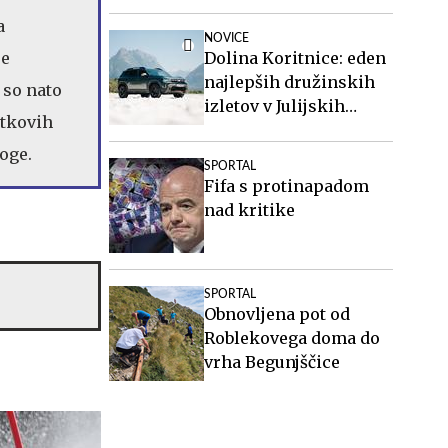
a
NOVICE
je
Dolina Koritnice: eden
najlepših družinskih
 so nato
izletov v Julijskih
etkovih
Alpah
oge.
SPORTAL
Fifa s protinapadom
nad kritike
SPORTAL
Obnovljena pot od
Roblekovega doma do
vrha Begunjščice