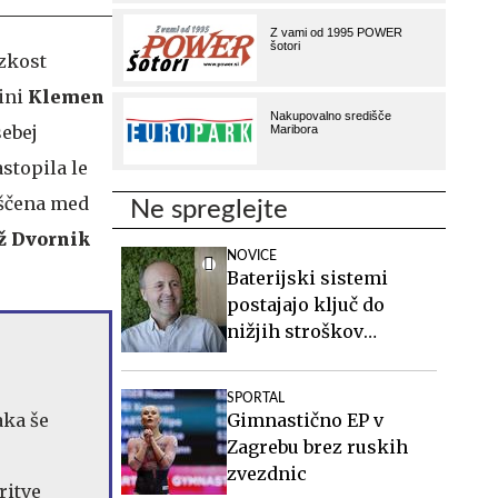
zkost
ini
Klemen
sebej
stopila le
vrščena med
Ne spreglejte
ž Dvornik
NOVICE
Baterijski sistemi
postajajo ključ do
nižjih stroškov
elektrike v podjetjih
SPORTAL
aka še
Gimnastično EP v
Zagrebu brez ruskih
zvezdnic
ritve