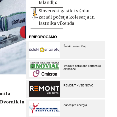
Islandijo
Slovenski gasilci v šoku
zaradi početja kolesarja in
5,29
lastnika vikenda
anila
 Dvornik in