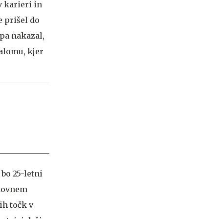
 karieri in
e prišel do
pa nakazal,
lalomu, kjer
bo 25-letni
vetovnem
ih točk v