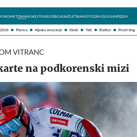
Želite prejemati e-novice?
Uživajmo pametno
ROKOMET
ZIMA
HOKEJ
TENIS
ODBOJKA
ATLETIKA
MOTO
DRUGO
OLIMPIZEM
 2026
Planica
Alpsko smučanje
Skoki
Teki
Biatlon
Prosti slog
LOM VITRANC
karte na podkorenski mizi