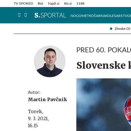
Info in obvestila
Tehnik
TV SPORED
Bizi
Najdi.si
Itis.si
1188
NOGOMET
KOŠARKA
KOLESARSTVO
Zimske OI
PRED 60. POKA
Slovenske 
Avtor:
Martin Pavčnik
Torek,
9. 3. 2021,
16.15