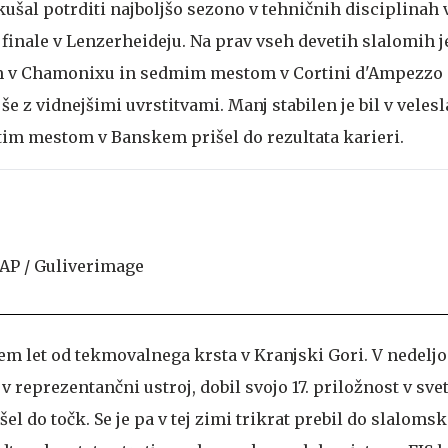
ušal potrditi najboljšo sezono v tehničnih disciplinah v
finale v Lenzerheideju. Na prav vseh devetih slalomih j
tom v Chamonixu in sedmim mestom v Cortini d'Ampezzo 
še z vidnejšimi uvrstitvami. Manj stabilen je bil v veles
etim mestom v Banskem prišel do rezultata karieri.
m let od tekmovalnega krsta v Kranjski Gori. V nedeljo 
 v reprezentančni ustroj, dobil svojo 17. priložnost v s
šel do točk. Se je pa v tej zimi trikrat prebil do slalomsk