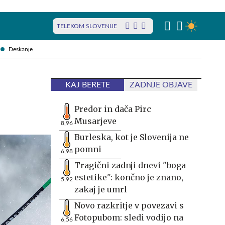
TELEKOM SLOVENIJE
Deskanje
KAJ BERETE
ZADNJE OBJAVE
Predor in dača Pirc
Musarjeve
8,96
Burleska, kot je Slovenija ne
pomni
6,98
Tragični zadnji dnevi "boga
estetike": končno je znano,
5,92
zakaj je umrl
Novo razkritje v povezavi s
Fotopubom: sledi vodijo na
6,56