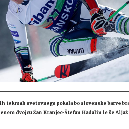
h tekmah svetovnega pokala bo slovenske barve br
ljenem dvojcu Žan Kranjec-Štefan Hadalin le še Aljaž