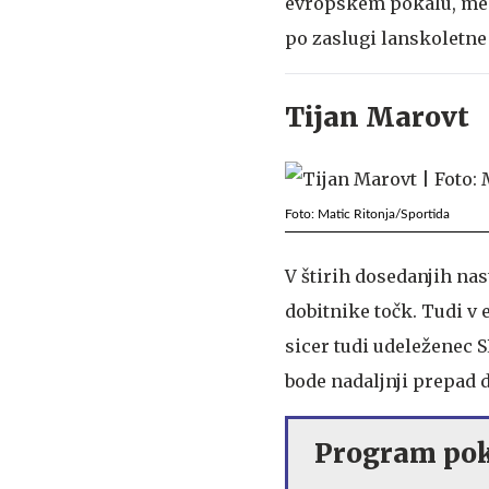
evropskem pokalu, medt
po zaslugi lanskoletne
Tijan Marovt
Foto: Matic Ritonja/Sportida
V štirih dosedanjih na
dobitnike točk. Tudi v 
sicer tudi udeleženec SP
bode nadaljnji prepad d
Program pok