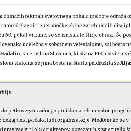
a domačih tekmah svetovnega pokala (ne)hote odraža o
 namreč glavni trener moške ekipe za tehničnih discipl
a 60. pokal Vitranc, so se izrisali le štirje obrazi. Še po
lovenska udeležba v sobotnem veleslalomu, saj bosta na
 Hadalin
, sicer edina Slovenca, ki sta na FIS lestvici u
jskem slalomu se jima bosta na štartu pridružila še
Alja
rbijo
 do petkovega uradnega preizkusa tekmovalne proge č
r nekaj dela pa čaka tudi organizatorje. Medtem ko se v
iprav vse vrti okrog ukrepov, povezanih z zajezitvijo ši