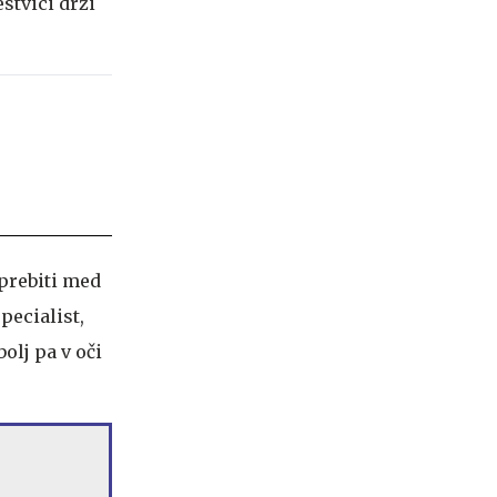
stvici drži
prebiti med
pecialist,
bolj pa v oči