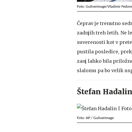
Foto: Guliverimage/Vladimir Fedor
Čeprav je trenutno sed
zadnjih treh letih. Ne 
suverenosti kot v prete
pustila posledice, prek
zanj lahko bila prilož
slalomu pa bo velik usp
Štefan Hadali
Foto: AP / Guliverimage