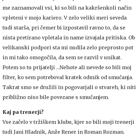
me zaznamovali vsi, ki so bili na kakršenkoli način
vpleteni v mojo kariero. V zelo veliki meri seveda
tudi starša, pri čemer bi izpostavil ravno to, da se
nista pretirano vpletala in name izvajala pritiska. Ob
velikanski podpori sta mi nudila zelo preprosto pot
in mi tako omogočila, da sem se razvil v unikat.
Potem so tu prijatelji …Nehote ali nevede so bili moj
filter, ko sem potreboval kratek odmik od smučanja.
Takrat smo se družili in pogovarjali o stvareh, ki niti
približno niso bile povezane s smučanjem.
Kaj pa trenerji?
Vse začelo v tržiškem klubu, kjer so bili moji trenerji
tudi Jani Hladnik, Anže Rener in Roman Rozman.