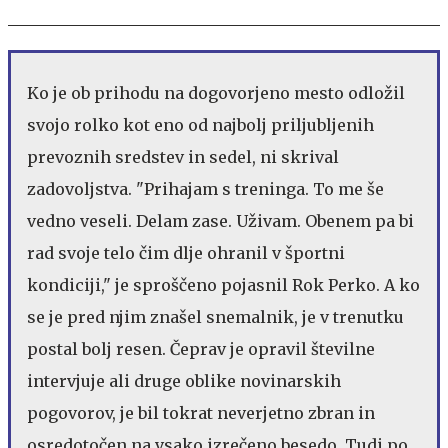
Ko je ob prihodu na dogovorjeno mesto odložil
svojo rolko kot eno od najbolj priljubljenih
prevoznih sredstev in sedel, ni skrival
zadovoljstva. "Prihajam s treninga. To me še
vedno veseli. Delam zase. Uživam. Obenem pa bi
rad svoje telo čim dlje ohranil v športni
kondiciji," je sproščeno pojasnil Rok Perko. A ko
se je pred njim znašel snemalnik, je v trenutku
postal bolj resen. Čeprav je opravil številne
intervjuje ali druge oblike novinarskih
pogovorov, je bil tokrat neverjetno zbran in
osredotočen na vsako izrečeno besedo. Tudi po