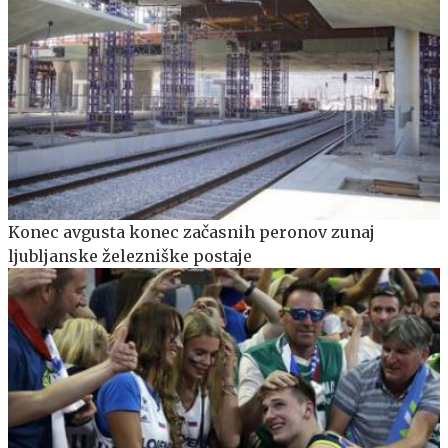
Konec avgusta konec začasnih peronov zunaj
ljubljanske železniške postaje