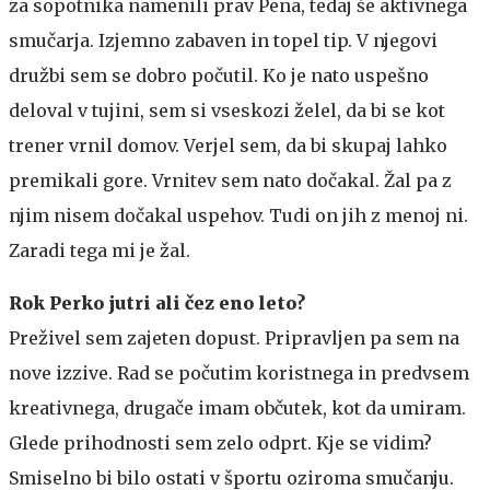
za sopotnika namenili prav Pena, tedaj še aktivnega
smučarja. Izjemno zabaven in topel tip. V njegovi
družbi sem se dobro počutil. Ko je nato uspešno
deloval v tujini, sem si vseskozi želel, da bi se kot
trener vrnil domov. Verjel sem, da bi skupaj lahko
premikali gore. Vrnitev sem nato dočakal. Žal pa z
njim nisem dočakal uspehov. Tudi on jih z menoj ni.
Zaradi tega mi je žal.
Rok Perko jutri ali čez eno leto?
Preživel sem zajeten dopust. Pripravljen pa sem na
nove izzive. Rad se počutim koristnega in predvsem
kreativnega, drugače imam občutek, kot da umiram.
Glede prihodnosti sem zelo odprt. Kje se vidim?
Smiselno bi bilo ostati v športu oziroma smučanju.