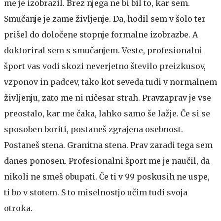
me je izobrazil. Brez njega ne bi bil to, kar sem.
Smučanje je zame življenje. Da, hodil sem v šolo ter
prišel do določene stopnje formalne izobrazbe. A
doktoriral sem s smučanjem. Veste, profesionalni
šport vas vodi skozi neverjetno število preizkusov,
vzponov in padcev, tako kot seveda tudi v normalnem
življenju, zato me ni ničesar strah. Pravzaprav je vse
preostalo, kar me čaka, lahko samo še lažje. Če si se
sposoben boriti, postaneš zgrajena osebnost.
Postaneš stena. Granitna stena. Prav zaradi tega sem
danes ponosen. Profesionalni šport me je naučil, da
nikoli ne smeš obupati. Če ti v 99 poskusih ne uspe,
ti bo v stotem. S to miselnostjo učim tudi svoja
otroka.