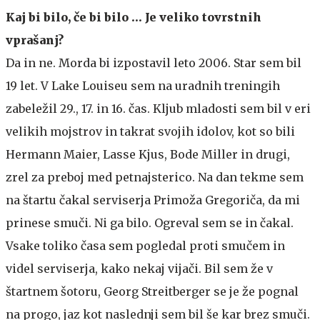
Kaj bi bilo, če bi bilo … Je veliko tovrstnih
vprašanj?
Da in ne. Morda bi izpostavil leto 2006. Star sem bil
19 let. V Lake Louiseu sem na uradnih treningih
zabeležil 29., 17. in 16. čas. Kljub mladosti sem bil v eri
velikih mojstrov in takrat svojih idolov, kot so bili
Hermann Maier, Lasse Kjus, Bode Miller in drugi,
zrel za preboj med petnajsterico. Na dan tekme sem
na štartu čakal serviserja Primoža Gregoriča, da mi
prinese smuči. Ni ga bilo. Ogreval sem se in čakal.
Vsake toliko časa sem pogledal proti smučem in
videl serviserja, kako nekaj vijači. Bil sem že v
štartnem šotoru, Georg Streitberger se je že pognal
na progo, jaz kot naslednji sem bil še kar brez smuči.