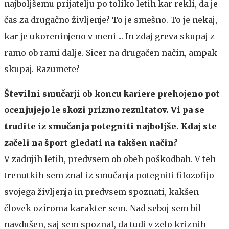
najboljšemu prijatelju po toliko letih kar rekli, da je
čas za drugačno življenje? To je smešno. To je nekaj,
kar je ukoreninjeno v meni ... In zdaj greva skupaj z
ramo ob rami dalje. Sicer na drugačen način, ampak
skupaj. Razumete?
Številni smučarji ob koncu kariere prehojeno pot
ocenjujejo le skozi prizmo rezultatov. Vi pa se
trudite iz smučanja potegniti najboljše. Kdaj ste
začeli na šport gledati na takšen način?
V zadnjih letih, predvsem ob obeh poškodbah. V teh
trenutkih sem znal iz smučanja potegniti filozofijo
svojega življenja in predvsem spoznati, kakšen
človek oziroma karakter sem. Nad seboj sem bil
navdušen, saj sem spoznal, da tudi v zelo kriznih