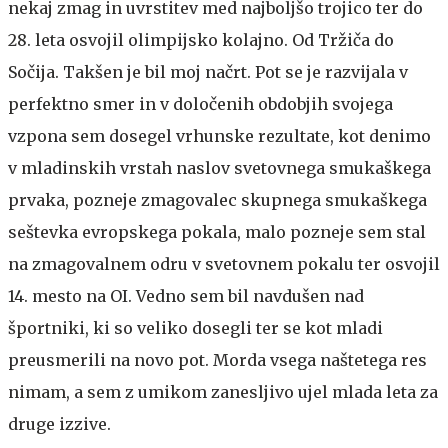
nekaj zmag in uvrstitev med najboljšo trojico ter do
28. leta osvojil olimpijsko kolajno. Od Tržiča do
Sočija. Takšen je bil moj načrt. Pot se je razvijala v
perfektno smer in v določenih obdobjih svojega
vzpona sem dosegel vrhunske rezultate, kot denimo
v mladinskih vrstah naslov svetovnega smukaškega
prvaka, pozneje zmagovalec skupnega smukaškega
seštevka evropskega pokala, malo pozneje sem stal
na zmagovalnem odru v svetovnem pokalu ter osvojil
14. mesto na OI. Vedno sem bil navdušen nad
športniki, ki so veliko dosegli ter se kot mladi
preusmerili na novo pot. Morda vsega naštetega res
nimam, a sem z umikom zanesljivo ujel mlada leta za
druge izzive.