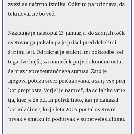
zvezi se načrtno izmika. Odkrito pa priznava, da
tekmoval ne bo več.
Nazadnje je nastopal 13. januarja, do zadnjih točk
svetovnega pokala pa je prišel pred debelimi
štirimi leti. Od takrat je staknil tri poškodbe, od
tega dve hujši, za nameček pa je dokončno ostal
še brez reprezentančnega statusa. Zato je
njegova poteza sicer pričakovana, a zanj vse prej
kot preprosta. Verjel je namreč, da se lahko vrne
tja, kjer je že bil, in potrdi tisto, kar je nakazal
kot mladinec, ko je leta 2005 postal svetovni
prvak v smuku in podprvak v superveleslalomu.