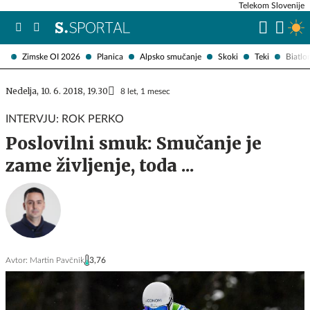
Telekom Slovenije
Zimske OI 2026
Planica
Alpsko smučanje
Skoki
Teki
Biatlo
Nedelja, 10. 6. 2018, 19.30
8 let, 1 mesec
INTERVJU: ROK PERKO
Poslovilni smuk: Smučanje je
zame življenje, toda ...
Avtor:
Martin Pavčnik
3,76