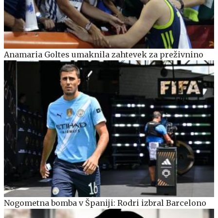
Anamaria Goltes umaknila zahtevek za preživnino
Nogometna bomba v Španiji: Rodri izbral Barcelono