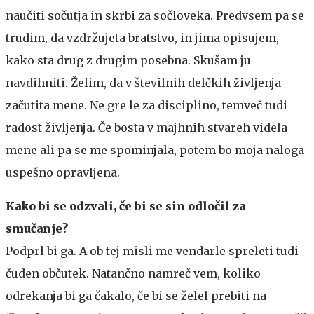
naučiti sočutja in skrbi za sočloveka. Predvsem pa se
trudim, da vzdržujeta bratstvo, in jima opisujem,
kako sta drug z drugim posebna. Skušam ju
navdihniti. Želim, da v številnih delčkih življenja
začutita mene. Ne gre le za disciplino, temveč tudi
radost življenja. Če bosta v majhnih stvareh videla
mene ali pa se me spominjala, potem bo moja naloga
uspešno opravljena.
Kako bi se odzvali, če bi se sin odločil za
smučanje?
Podprl bi ga. A ob tej misli me vendarle spreleti tudi
čuden občutek. Natančno namreč vem, koliko
odrekanja bi ga čakalo, če bi se želel prebiti na