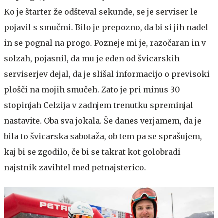
Ko je štarter že odšteval sekunde, se je serviser le
pojavil s smučmi. Bilo je prepozno, da bi si jih nadel
in se pognal na progo. Pozneje mi je, razočaran in v
solzah, pojasnil, da mu je eden od švicarskih
serviserjev dejal, da je slišal informacijo o previsoki
plošči na mojih smučeh. Zato je pri minus 30
stopinjah Celzija v zadnjem trenutku spreminjal
nastavite. Oba sva jokala. Še danes verjamem, da je
bila to švicarska sabotaža, ob tem pa se sprašujem,
kaj bi se zgodilo, če bi se takrat kot golobradi
najstnik zavihtel med petnajsterico.