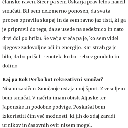
člansko raven. Sicer pa sem Oskarja prav letos naučil
smučati. Bil sem neizmerno ponosen, da sva ta
proces opravila skupaj in da sem ravno jaz tisti, ki ga
je pripravil do tega, da se usede na sedežnico in nato
drvi dol po hribu. Še večja sreča pa je, ko sem videl
njegove zadovoljne oči in energijo. Kar strah ga je
bilo, da bo prišel trenutek, ko bo treba v gondolo in
dolino.
Kaj pa Rok Perko kot rekreativni smučar?
Nisem zasičen. Smučanje ostaja moj šport. Z veseljem
bom smučal. V načrtu imam obisk Aljaske ter
Japonske in podobne podvige. Poskušal bom
izkoristiti čim več možnosti, ki jih do zdaj zaradi
urnikov in časovnih ovir nisem mogel.