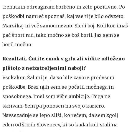
trenutkih odreagiram borbeno in zelo pozitivno. Po
poškodbi namreč spoznaš, kaj vse ti je bilo odvzeto.
Marsikaj ni več samoumevno. Sledi boj. Kolikor imaš
pač šport rad, tako močno se boš boril. Jaz sem se
boril močno.
Rezultati. Čutite cmok v grlu ali vidite odloženo
pištolo z neizstreljenimi naboji?
Vsekakor. Žal mi je, da so bile zavore predvsem
poškodbe. Brez njih sem se počutil močnega in
sposobnega. Imel sem višje ambicije. Tega ne
skrivam. Sem pa ponosen na svojo kariero.
Navsezadnje se lepo sliši, ko rečem, da sem zgolj
eden od štirih Slovencev, ki so kadarkoli stali na