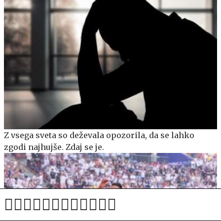
Z vsega sveta so deževala opozorila, da se lahko
zgodi najhujše. Zdaj se je.