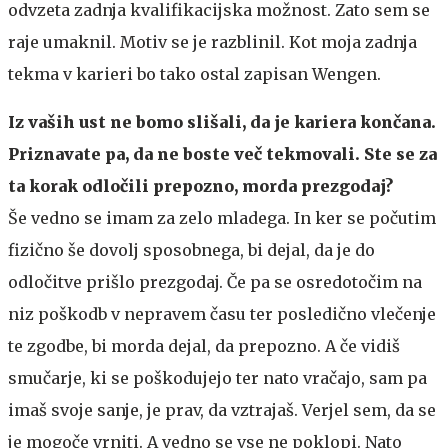
odvzeta zadnja kvalifikacijska možnost. Zato sem se
raje umaknil. Motiv se je razblinil. Kot moja zadnja
tekma v karieri bo tako ostal zapisan Wengen.
Iz vaših ust ne bomo slišali, da je kariera končana.
Priznavate pa, da ne boste več tekmovali. Ste se za
ta korak odločili prepozno, morda prezgodaj?
Še vedno se imam za zelo mladega. In ker se počutim
fizično še dovolj sposobnega, bi dejal, da je do
odločitve prišlo prezgodaj. Če pa se osredotočim na
niz poškodb v nepravem času ter posledično vlečenje
te zgodbe, bi morda dejal, da prepozno. A če vidiš
smučarje, ki se poškodujejo ter nato vračajo, sam pa
imaš svoje sanje, je prav, da vztrajaš. Verjel sem, da se
je mogoče vrniti. A vedno se vse ne poklopi. Nato