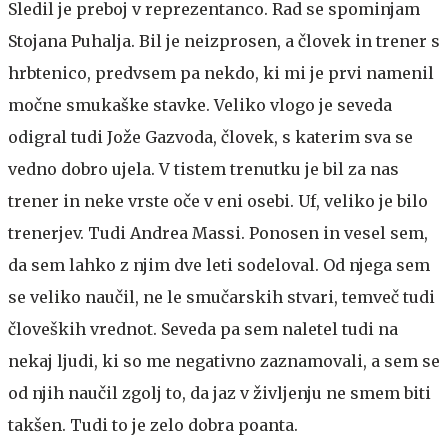
Sledil je preboj v reprezentanco. Rad se spominjam
Stojana Puhalja. Bil je neizprosen, a človek in trener s
hrbtenico, predvsem pa nekdo, ki mi je prvi namenil
močne smukaške stavke. Veliko vlogo je seveda
odigral tudi Jože Gazvoda, človek, s katerim sva se
vedno dobro ujela. V tistem trenutku je bil za nas
trener in neke vrste oče v eni osebi. Uf, veliko je bilo
trenerjev. Tudi Andrea Massi. Ponosen in vesel sem,
da sem lahko z njim dve leti sodeloval. Od njega sem
se veliko naučil, ne le smučarskih stvari, temveč tudi
človeških vrednot. Seveda pa sem naletel tudi na
nekaj ljudi, ki so me negativno zaznamovali, a sem se
od njih naučil zgolj to, da jaz v življenju ne smem biti
takšen. Tudi to je zelo dobra poanta.