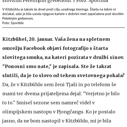
V Kitzbühlu je takole še drvel proti cilju uradnega treninga. Štarta na tekmi ni
dočakal, zato je bila usoda njegove kariere v dobršni meri zapečatena pod slovitim
Petelinjim grebenom.
Foto: Sportida
Kitzbühel, 20. januar. Vaša žena na spletnem
omrežju Facebook objavi fotografijo s štarta
slovitega smuka, na kateri pozirata v družbi sinov.
"Ponosni smo nate," je zapisala. Ste že takrat
slutili, da je to slovo od tekem svetovnega pokala?
Da, že v Kitzbühlu sem ženi Tjaši in po telefonu še
mami ter dvema prijateljema dejal: "Verjetno je bilo
to to." Smisel sezone sem namreč videl v
olimpijskem nastopu v Pjongčangu. Ko je postalo
jasno, da ne bom nastopil v Kitzbühlu, mi je bila