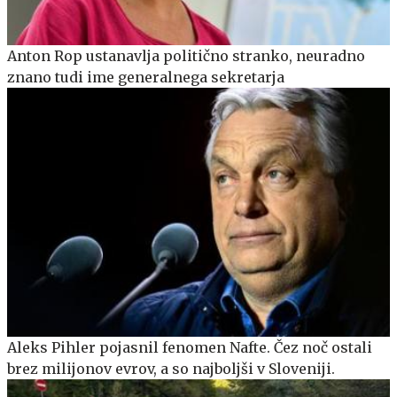
Anton Rop ustanavlja politično stranko, neuradno
znano tudi ime generalnega sekretarja
Aleks Pihler pojasnil fenomen Nafte. Čez noč ostali
brez milijonov evrov, a so najboljši v Sloveniji.