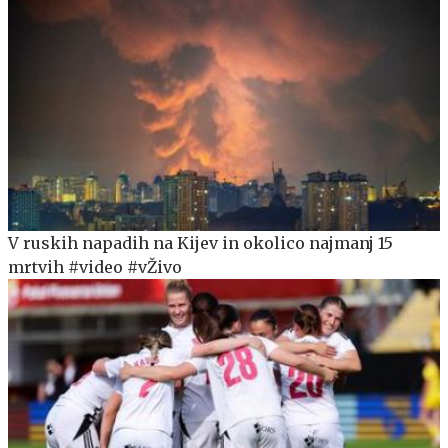
V ruskih napadih na Kijev in okolico najmanj 15
mrtvih #video #vŽivo