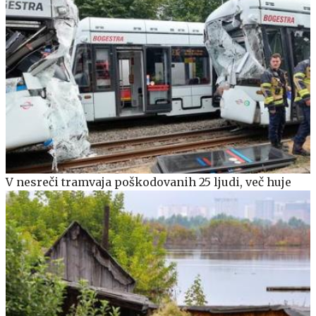
V nesreči tramvaja poškodovanih 25 ljudi, več huje