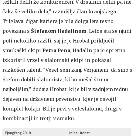
težkih delih že konkurenčen. V drsalnih delih pa me
čaka še veliko dela," razmišlja član kranjskega
Triglava, čigar kariera je bila dolga leta tesno
povezana s
Štefanom Hadalinom
. Letos sta se njuni
poti nekoliko razšli, saj je je Hrobat priključil
smukaški ekipi
Petra Pena
, Hadalin pa je spretno
izkoristil vrzel v slalomski ekipi in pokazal
razkošen talent. "Vesel sem zanj. Verjamem, da smo s
Štefom dobili slalomista, ki bo mešal štrene
najboljšim," dodaja Hrobat, ki je bil v zadnjem tednu
dejaven na državnem prvenstvu, kjer je osvojil
komplet kolajn. Bil je prvi v veleslalomu, drugi v
kombinaciji in tretji v smuku.
Pjongčang 2018
Miha Hrobat