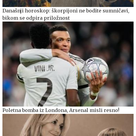
Današnji horoskop: škorpijoni ne bodite sumničavi,
bikom se odpira priložnost
Poletna bomba iz Londona, Arsenal misli resno!