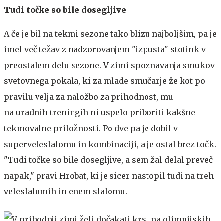
Tudi točke so bile dosegljive
A če je bil na tekmi sezone tako blizu najboljšim, pa je
imel več težav z nadzorovanjem "izpusta" stotink v
preostalem delu sezone. V zimi spoznavanja smukov
svetovnega pokala, ki za mlade smučarje že kot po
pravilu velja za naložbo za prihodnost, mu
na uradnih treningih ni uspelo priboriti kakšne
tekmovalne priložnosti. Po dve pa je dobil v
superveleslalomu in kombinaciji, a je ostal brez točk.
"Tudi točke so bile dosegljive, a sem žal delal preveč
napak," pravi Hrobat, ki je sicer nastopil tudi na treh
veleslalomih in enem slalomu.