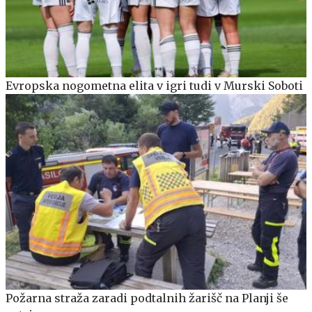
Evropska nogometna elita v igri tudi v Murski Soboti
Požarna straža zaradi podtalnih žarišč na Planji še