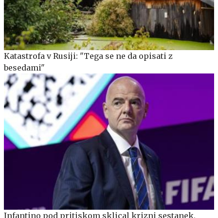
Katastrofa v Rusiji: "Tega se ne da opisati z
besedami"
Infantino pod pritiskom sklical krizni sestanek,