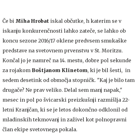
Če bi
Miha Hrobat
iskal občutke, h katerim se v
iskanju konkurenčnosti lahko zateče, se lahko ob
koncu sezone 2016/17 oklene predvsem smukaške
predstave na svetovnem prvenstvu v St. Moritzu.
Končal jo je namreč na 14. mestu, dobre pol sekunde
za rojakom
Boštjanom Klinetom
, ki je bil šesti, in
sedem desetink od območja stopničk. "Kaj je bilo tam
drugače? Ne prav veliko. Delal sem manj napak,"
mesec in pol po švicarski preizkušnji razmišlja 22-
letni Kranjčan, ki se je letos dokončno odklonil od
mladinskih tekmovanj in zaživel kot polnopravni
član ekipe svetovnega pokala.