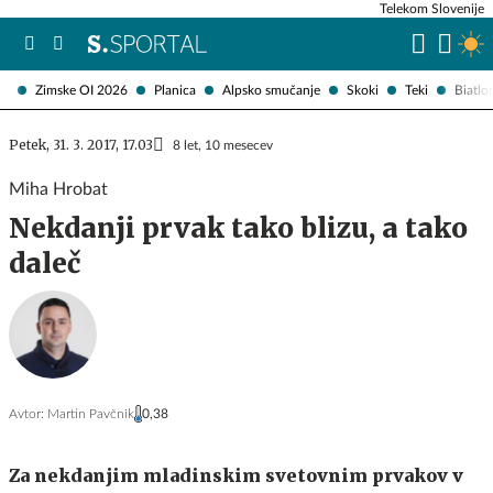
Telekom Slovenije
Zimske OI 2026
Planica
Alpsko smučanje
Skoki
Teki
Biatlo
Petek, 31. 3. 2017, 17.03
8 let, 10 mesecev
Miha Hrobat
Nekdanji prvak tako blizu, a tako
daleč
Avtor:
Martin Pavčnik
0,38
Za nekdanjim mladinskim svetovnim prvakov v