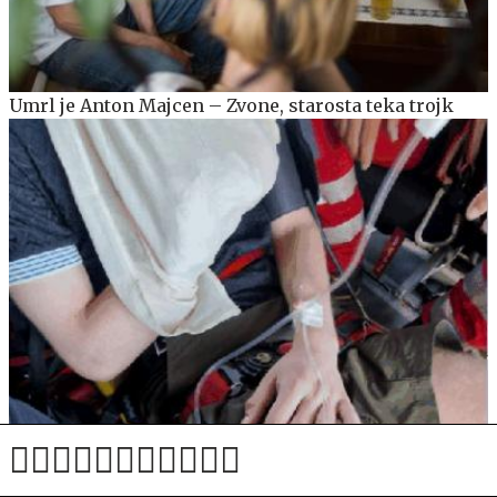
Umrl je Anton Majcen – Zvone, starosta teka trojk
Na poti proti Blejski koči kači ugriznili dva mlada
planinca, posredoval je helikopter