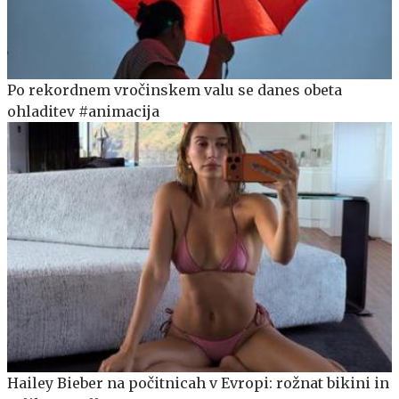
Po rekordnem vročinskem valu se danes obeta
ohladitev #animacija
Hailey Bieber na počitnicah v Evropi: rožnat bikini in