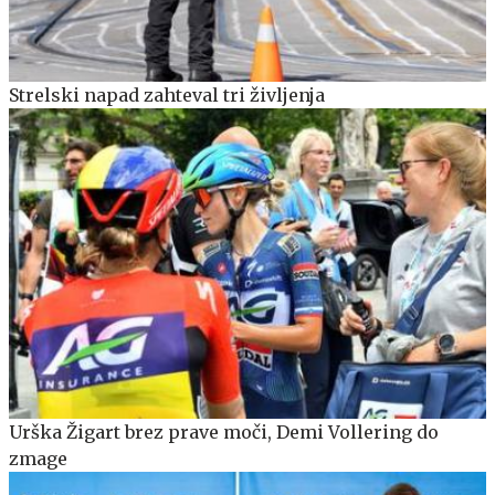
Strelski napad zahteval tri življenja
Urška Žigart brez prave moči, Demi Vollering do
zmage