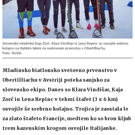
Slovenske mladinke Kaja Zorč, Klara Vindišar in Lena Repinc so osvojile srebrno
kolajno na štafetni tekmi na svetovnem prvenstvu v Obertilliachu.
Foto: SloSki
Mladinsko biatlonsko svetovno prvenstvo v
Obertilliachu v Avstriji poteka sanjsko za
slovensko ekipo. Danes so Klara Vindišar, Kaja
Zorč in Lena Repinc v tekmi štafet (3 x 6 km)
osvojile še srebrno kolajno. Trojica je zaostala le
za zlato štafeto Francije, medtem ko so bron kljub
trem kazenskim krogom osvojile Italijanke.