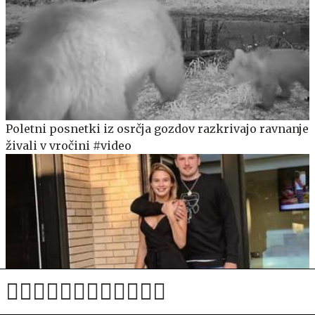
Poletni posnetki iz osrčja gozdov razkrivajo ravnanje
živali v vročini #video