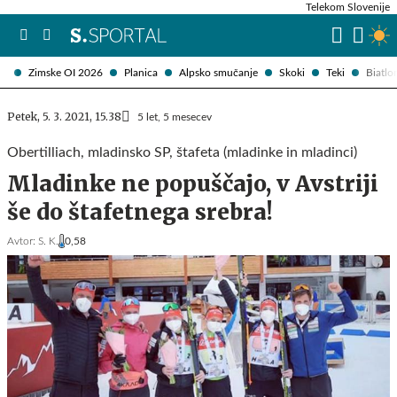
Telekom Slovenije
Zimske OI 2026
Planica
Alpsko smučanje
Skoki
Teki
Biatlo
Petek, 5. 3. 2021, 15.38
5 let, 5 mesecev
Obertilliach, mladinsko SP, štafeta (mladinke in mladinci)
Mladinke ne popuščajo, v Avstriji
še do štafetnega srebra!
Avtor:
S. K.
0,58