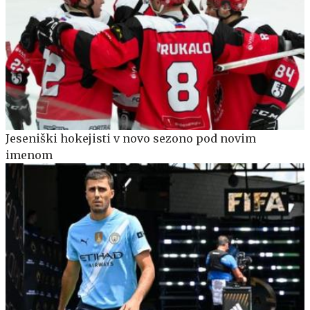
Jeseniški hokejisti v novo sezono pod novim
imenom