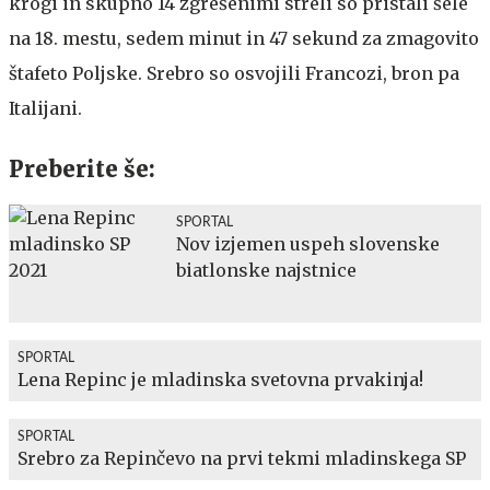
krogi in skupno 14 zgrešenimi streli so pristali šele
na 18. mestu, sedem minut in 47 sekund za zmagovito
štafeto Poljske. Srebro so osvojili Francozi, bron pa
Italijani.
Preberite še:
SPORTAL
Nov izjemen uspeh slovenske
biatlonske najstnice
SPORTAL
Lena Repinc je mladinska svetovna prvakinja!
SPORTAL
Srebro za Repinčevo na prvi tekmi mladinskega SP