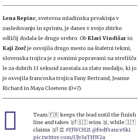
Lena Repinc
, svetovna mladinska prvakinja v
zasledovanju in sprintu, je danes v svojo zbirko
odličij dodala še drugo srebro. Ob
Klari Vindišar
in
Kaji Zorč
je osvojila drugo mesto na štafetni tekmi,
slovenska trojica je z osmimi popravami na strelišču
le za dobrih 13 sekund zaostala za zlato medaljo, ki jo
je osvojila francoska trojica Fany Bertrand, Jeanne
Richard in Maya Cloetens (0+7).
Team 🇫🇷 keeps the lead until the finish
line and takes 🥇! 🇸🇮 wins 🥈, while 🇮🇹
claims 🥉! 👏
#YJWCH21
@FedFranceSki
pic.twitter.com/UJv3aTHW2a