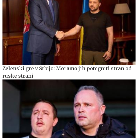
Zelenski gre v Srbijo: Moramo jih potegniti stran od
ruske strani