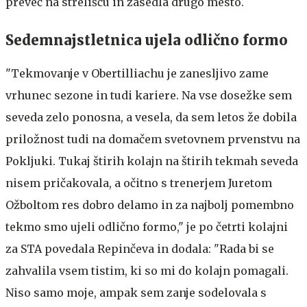
preveč na strelišču in zasedla drugo mesto.
Sedemnajstletnica ujela odlično formo
"Tekmovanje v Obertilliachu je zanesljivo zame
vrhunec sezone in tudi kariere. Na vse dosežke sem
seveda zelo ponosna, a vesela, da sem letos že dobila
priložnost tudi na domačem svetovnem prvenstvu na
Pokljuki. Tukaj štirih kolajn na štirih tekmah seveda
nisem pričakovala, a očitno s trenerjem Juretom
Ožboltom res dobro delamo in za najbolj pomembno
tekmo smo ujeli odlično formo," je po četrti kolajni
za STA povedala Repinčeva in dodala: "Rada bi se
zahvalila vsem tistim, ki so mi do kolajn pomagali.
Niso samo moje, ampak sem zanje sodelovala s