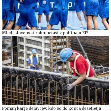
Mladi slovenski rokometaši v polfinalu EP!
Pomanjkanje delavcev: kdo bo do konca desetletja