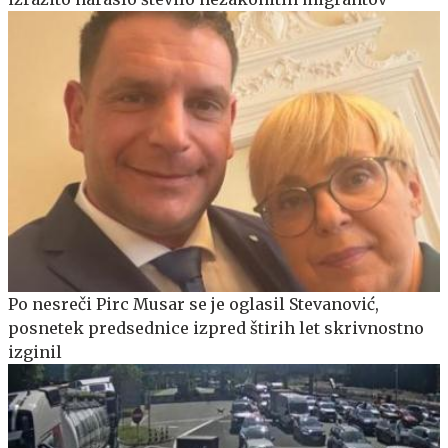
Po nesreči Pirc Musar se je oglasil Stevanović,
posnetek predsednice izpred štirih let skrivnostno
izginil