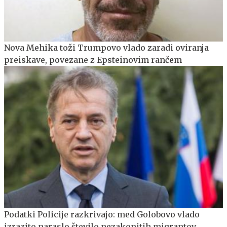
Nova Mehika toži Trumpovo vlado zaradi oviranja
preiskave, povezane z Epsteinovim rančem
Podatki Policije razkrivajo: med Golobovo vlado
izrazito naraslo število nezakonitih migrantov