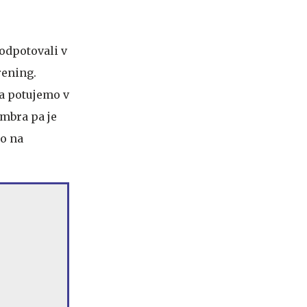
 odpotovali v
rening.
pa potujemo v
mbra pa je
bo na