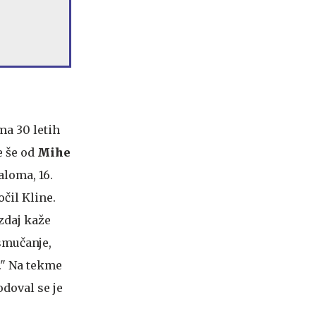
ma 30 letih
e še od
Mihe
aloma, 16.
čil Kline.
zdaj kaže
 smučanje,
." Na tekme
odoval se je