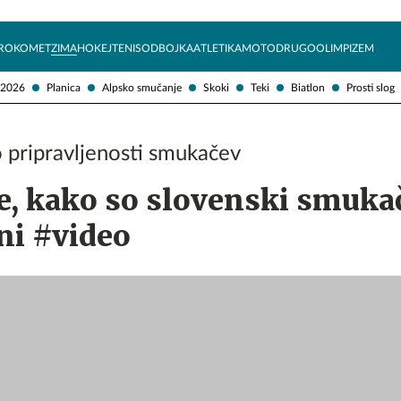
Želite prejemati e-novice?
Uživajmo pametno
ROKOMET
ZIMA
HOKEJ
TENIS
ODBOJKA
ATLETIKA
MOTO
DRUGO
OLIMPIZEM
 2026
Planica
Alpsko smučanje
Skoki
Teki
Biatlon
Prosti slog
 pripravljenosti smukačev
e, kako so slovenski smukač
ni #video