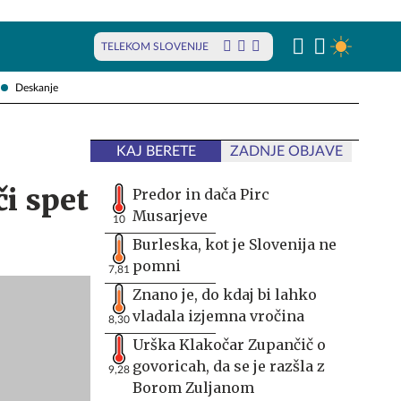
TELEKOM SLOVENIJE
Deskanje
KAJ BERETE
ZADNJE OBJAVE
i spet
Predor in dača Pirc
Musarjeve
10
Burleska, kot je Slovenija ne
pomni
7,81
Znano je, do kdaj bi lahko
vladala izjemna vročina
8,30
Urška Klakočar Zupančič o
govoricah, da se je razšla z
9,28
Borom Zuljanom