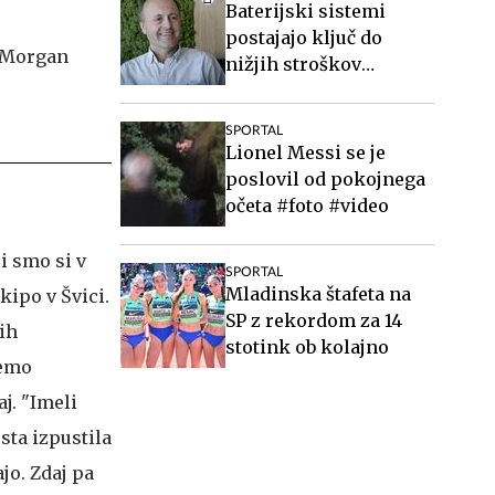
Baterijski sistemi
postajajo ključ do
nižjih stroškov
elektrike v podjetjih
SPORTAL
Lionel Messi se je
poslovil od pokojnega
očeta #foto #video
i smo si v
SPORTAL
Mladinska štafeta na
kipo v Švici.
SP z rekordom za 14
ih
stotink ob kolajno
remo
aj. "Imeli
 sta izpustila
jo. Zdaj pa