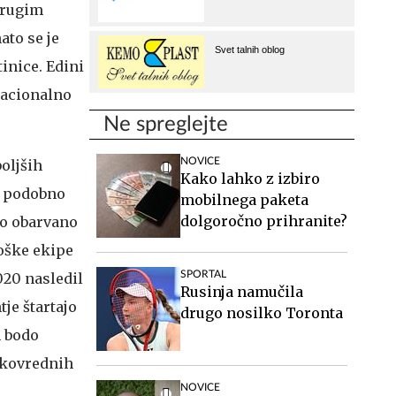
drugim
to se je
tinice. Edini
acionalno
Ne spreglejte
NOVICE
boljših
Kako lahko z izbiro
aj podobno
mobilnega paketa
dolgoročno prihranite?
no obarvano
moške ekipe
SPORTAL
020 nasledil
Rusinja namučila
tje štartajo
drugo nosilko Toronta
m bodo
akovrednih
NOVICE