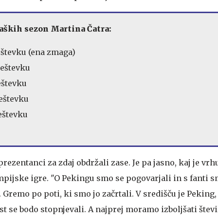
aških sezon Martina Čatra:
 seštevku (ena zmaga)
 seštevku
seštevku
seštevku
seštevku
prezentanci za zdaj obdržali zase. Je pa jasno, kaj je vr
mpijske igre. "O Pekingu smo se pogovarjali in s fanti 
. Gremo po poti, ki smo jo začrtali. V središču je Peking,
t se bodo stopnjevali. A najprej moramo izboljšati števil