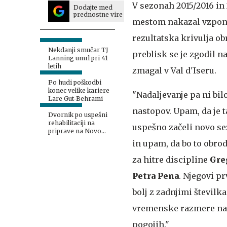
V sezonah 2015/2016 in 
Dodajte med
prednostne vire
mestom nakazal vzpon s
rezultatska krivulja ob
Nekdanji smučar TJ
preblisk se je zgodil 
Lanning umrl pri 41
letih
zmagal v Val d'Iseru.
Po hudi poškodbi
konec velike kariere
"Nadaljevanje pa ni bilo
Lare Gut-Behrami
nastopov. Upam, da je t
Dvornik po uspešni
rehabilitaciji na
uspešno začeli novo se
priprave na Novo
Zelandijo
in upam, da bo to obrod
za hitre discipline
Gre
Petra Pena
. Njegovi pr
bolj z zadnjimi številk
vremenske razmere nak
pogojih."