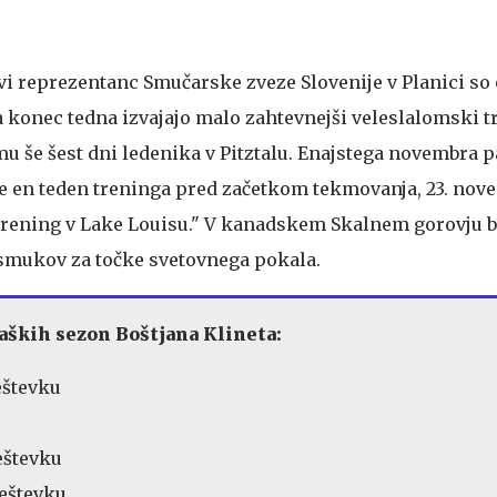
tvi reprezentanc Smučarske zveze Slovenije v Planici so
 ta konec tedna izvajajo malo zahtevnejši veleslalomski t
 še šest dni ledenika v Pitztalu. Enajstega novembra 
 en teden treninga pred začetkom tekmovanja, 23. nove
trening v Lake Louisu." V kanadskem Skalnem gorovju 
 smukov za točke svetovnega pokala.
aških sezon Boštjana Klineta:
seštevku
seštevku
seštevku