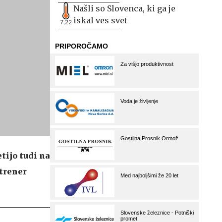
Našli so Slovenca, ki ga je
iskal ves svet
7,22
tijo tudi na
 trener