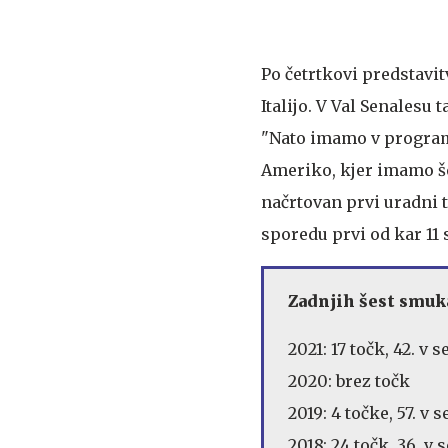
Po četrtkovi predstavi
Italijo. V Val Senalesu
"Nato imamo v programu
Ameriko, kjer imamo še
načrtovan prvi uradni 
sporedu prvi od kar 11
Zadnjih šest smuk
2021: 17 točk, 42. v 
2020: brez točk
2019: 4 točke, 57. v 
2018: 24 točk, 36. v 