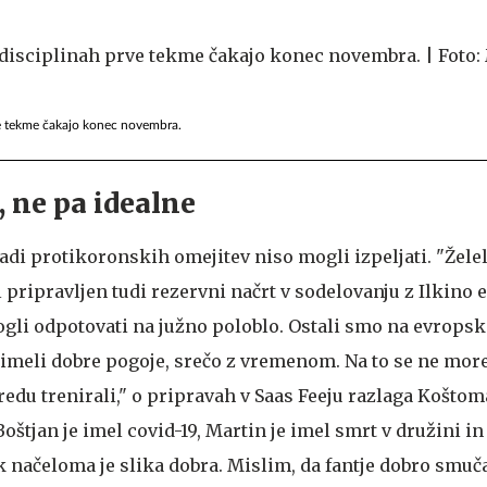
ve tekme čakajo konec novembra.
, ne pa idealne
adi protikoronskih omejitev niso mogli izpeljati. "Želel
pripravljen tudi rezervni načrt v sodelovanju z Ilkino e
li odpotovati na južno poloblo. Ostali smo na evropsk
 imeli dobre pogoje, srečo z vremenom. Na to se ne mo
 redu trenirali," o pripravah v Saas Feeju razlaga Koštom
oštjan je imel covid-19, Martin je imel smrt v družini in
 načeloma je slika dobra. Mislim, da fantje dobro smuča