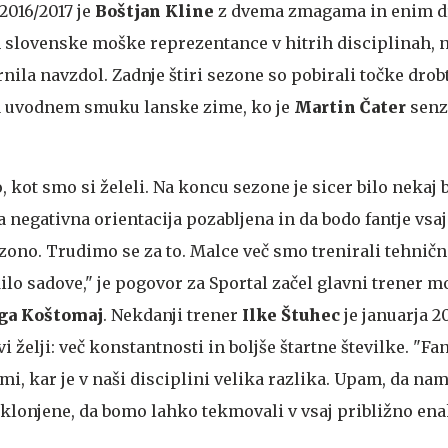
2016/2017 je
Boštjan Kline
z dvema zmagama in enim 
lovenske moške reprezentance v hitrih disciplinah, na
rnila navzdol. Zadnje štiri sezone so pobirali točke drob
na uvodnem smuku lanske zime, ko je
Martin Čater
senz
, kot smo si želeli. Na koncu sezone je sicer bilo nekaj 
a negativna orientacija pozabljena in da bodo fantje vs
zono. Trudimo se za to. Malce več smo trenirali tehnič
ilo sadove," je pogovor za Sportal začel glavni trener 
ga
Koštomaj
. Nekdanji trener
Ilke Štuhec
je januarja 2
vi želji: več konstantnosti in boljše štartne številke. "Fan
ami, kar je v naši disciplini velika razlika. Upam, da na
lonjene, da bomo lahko tekmovali v vsaj približno en