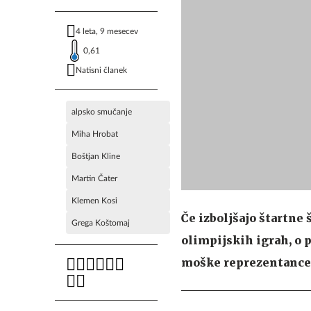
4 leta, 9 mesecev
0,61
Natisni članek
alpsko smučanje
Miha Hrobat
Boštjan Kline
Martin Čater
Klemen Kosi
Če izboljšajo štartne 
Grega Koštomaj
olimpijskih igrah, o 
moške reprezentance 