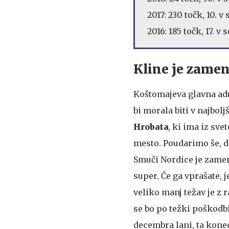
2017: 230 točk, 10. 
2016: 185 točk, 17. 
Kline je zamen
Koštomajeva glavna adut
bi morala biti v najbol
Hrobata
, ki ima iz sve
mesto. Poudarimo še, 
Smuči Nordice je zamen
super. Če ga vprašate, 
veliko manj težav je z 
se bo po težki poškodbi
decembra lani, ta konec