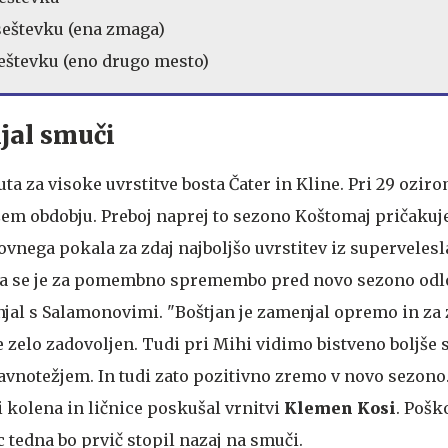
v seštevku (ena zmaga)
v seštevku (eno drugo mesto)
jal smuči
a za visoke uvrstitve bosta Čater in Kline. Pri 29 oziro
jšem obdobju. Preboj naprej to sezono Koštomaj pričakuj
tovnega pokala za zdaj najboljšo uvrstitev iz supervelesl
da se je za pomembno spremembo pred novo sezono odlo
jal s Salamonovimi. "Boštjan je zamenjal opremo in za 
je zelo zadovoljen. Tudi pri Mihi vidimo bistveno boljše
ravnotežjem. In tudi zato pozitivno zremo v novo sezono
 kolena in ličnice poskušal vrnitvi
Klemen Kosi
. Pošk
 tedna bo prvič stopil nazaj na smuči.