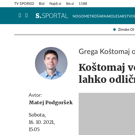
Info in obvestila
Tehnik
TV SPORED
Bizi
Najdi.si
Itis.si
1188
NOGOMET
KOŠARKA
KOLESARSTVO
Zimske OI
Grega Koštomaj o
Koštomaj v
lahko odlič
Avtor:
Matej Podgoršek
Sobota,
16. 10. 2021,
15.05