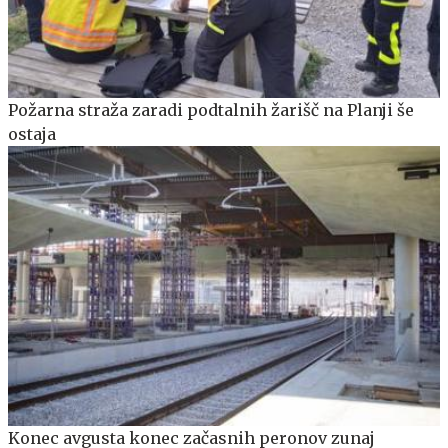
Požarna straža zaradi podtalnih žarišč na Planji še
ostaja
Konec avgusta konec začasnih peronov zunaj