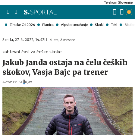
Telekom Slovenije
Zimske OI 2026
Planica
Alpsko smučanje
Skoki
Teki
Biatlo
Sreda, 27. 4. 2022, 14.42
4 leta, 3 mesece
zahtevni časi za češke skoke
Jakub Janda ostaja na čelu čeških
skokov, Vasja Bajc pa trener
Avtor:
Pe. M.
0,35