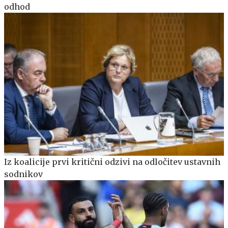
odhod
Iz koalicije prvi kritični odzivi na odločitev ustavnih
sodnikov