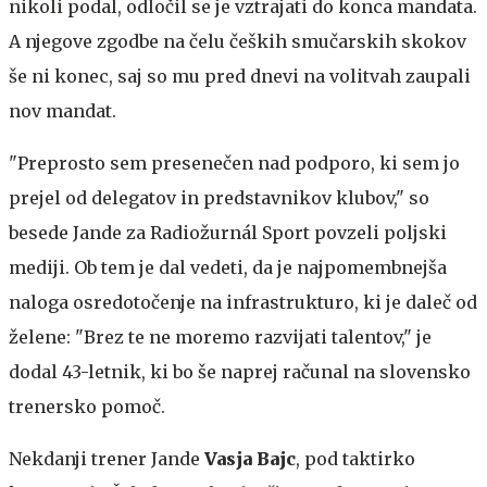
nikoli podal, odločil se je vztrajati do konca mandata.
A njegove zgodbe na čelu čeških smučarskih skokov
še ni konec, saj so mu pred dnevi na volitvah zaupali
nov mandat.
"Preprosto sem presenečen nad podporo, ki sem jo
prejel od delegatov in predstavnikov klubov," so
besede Jande za Radiožurnál Sport povzeli poljski
mediji. Ob tem je dal vedeti, da je najpomembnejša
naloga osredotočenje na infrastrukturo, ki je daleč od
želene: "Brez te ne moremo razvijati talentov," je
dodal 43-letnik, ki bo še naprej računal na slovensko
trenersko pomoč.
Nekdanji trener Jande
Vasja Bajc
, pod taktirko