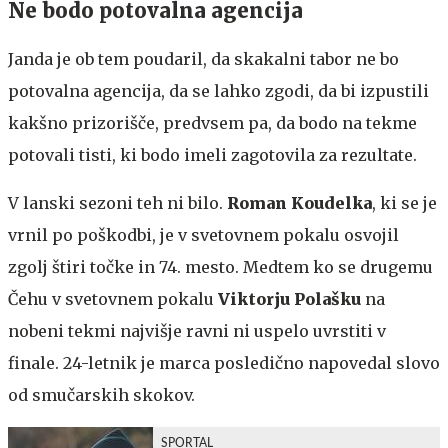
Ne bodo potovalna agencija
Janda je ob tem poudaril, da skakalni tabor ne bo
potovalna agencija, da se lahko zgodi, da bi izpustili
kakšno prizorišče, predvsem pa, da bodo na tekme
potovali tisti, ki bodo imeli zagotovila za rezultate.
V lanski sezoni teh ni bilo.
Roman Koudelka
, ki se je
vrnil po poškodbi, je v svetovnem pokalu osvojil
zgolj štiri točke in 74. mesto. Medtem ko se drugemu
Čehu v svetovnem pokalu
Viktorju Polašku
na
nobeni tekmi najvišje ravni ni uspelo uvrstiti v
finale. 24-letnik je marca posledično napovedal slovo
od smučarskih skokov.
SPORTAL