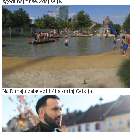
zgodi najhujše. Zdaj se je.
Na Dunaju zabeležili 41 stopinj Celzija