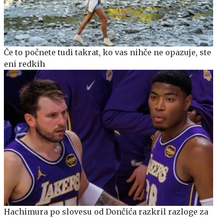
Če to počnete tudi takrat, ko vas nihče ne opazuje, ste
eni redkih
Hachimura po slovesu od Dončića razkril razloge za