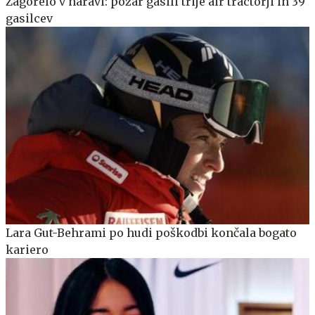
Zagorelo v naravi: požar gasili trije air tractorji in 39
gasilcev
Lara Gut-Behrami po hudi poškodbi končala bogato
kariero