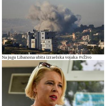
Na jugu Libanona ubita izraelska vojaka #vŽivo