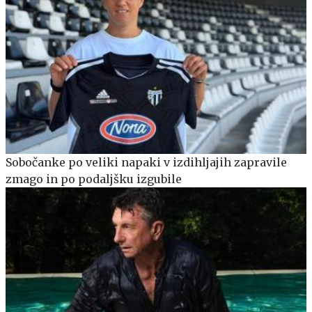
Sobočanke po veliki napaki v izdihljajih zapravile
zmago in po podaljšku izgubile