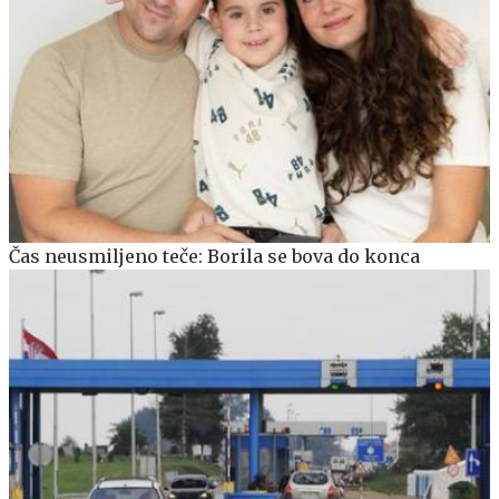
Čas neusmiljeno teče: Borila se bova do konca