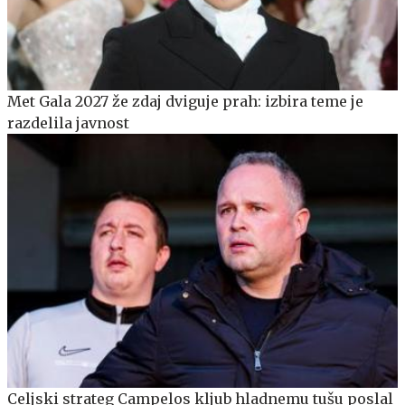
Met Gala 2027 že zdaj dviguje prah: izbira teme je
razdelila javnost
Celjski strateg Campelos kljub hladnemu tušu poslal