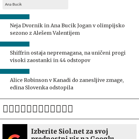
Ana Bucik
Neja Dvornik in Ana Bucik Jogan v olimpijsko
sezono z Alešem Valentijem
Shiffrin ostaja nepremagana, na uničeni progi
visoki zaostanki in 44 odstopov
Alice Robinson v Kanadi do zanesljive zmage,
edina Slovenka odstopila
Izberite Siol.net za svoj
prednostni vir na Googlu.