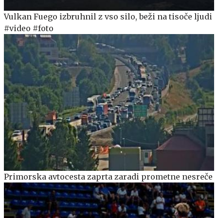
Vulkan Fuego izbruhnil z vso silo, beži na tisoče ljudi
#video #foto
Primorska avtocesta zaprta zaradi prometne nesreče