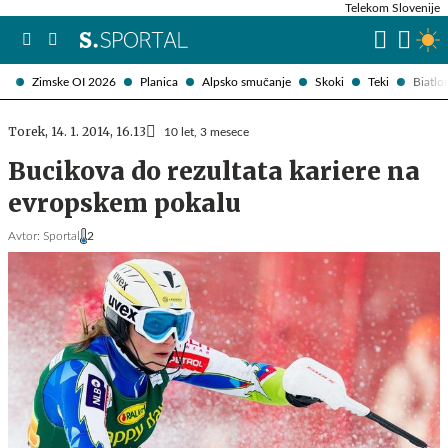
Telekom Slovenije
Zimske OI 2026
Planica
Alpsko smučanje
Skoki
Teki
Biatlo
Torek, 14. 1. 2014, 16.13
10 let, 3 mesece
Bucikova do rezultata kariere na
evropskem pokalu
Avtor:
Sportal
2