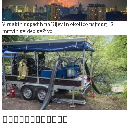
V ruskih napadih na Kijev in okolico najmanj 15
mrtvih #video #vŽivo
Inšpektorji v poostren nadzor odvzemanja vode iz
vodotokov