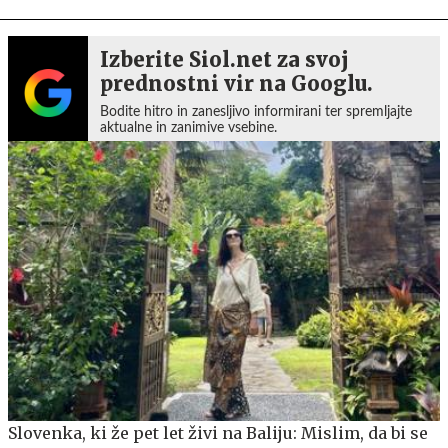
Izberite Siol.net za svoj
prednostni vir na Googlu.
Bodite hitro in zanesljivo informirani ter spremljajte
aktualne in zanimive vsebine.
Slovenka, ki že pet let živi na Baliju: Mislim, da bi se