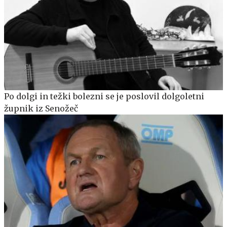
Po dolgi in težki bolezni se je poslovil dolgoletni
župnik iz Senožeč