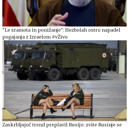
"Le sramota in ponižanje": Hezbolah ostro napadel
pogajanja z Izraelom #vŽivo
Zaskrbljujoč trend preplavil Rusijo: zvite Rusinje se