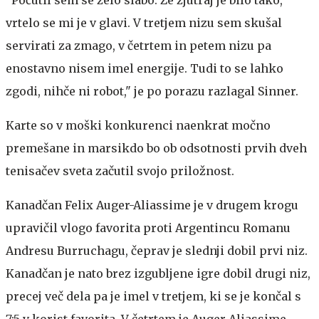
vrtelo se mi je v glavi. V tretjem nizu sem skušal
servirati za zmago, v četrtem in petem nizu pa
enostavno nisem imel energije. Tudi to se lahko
zgodi, nihče ni robot," je po porazu razlagal Sinner.
Karte so v moški konkurenci naenkrat močno
premešane in marsikdo bo ob odsotnosti prvih dveh
tenisačev sveta začutil svojo priložnost.
Kanadčan Felix Auger-Aliassime je v drugem krogu
upravičil vlogo favorita proti Argentincu Romanu
Andresu Burruchagu, čeprav je slednji dobil prvi niz.
Kanadčan je nato brez izgubljene igre dobil drugi niz,
precej več dela pa je imel v tretjem, ki se je končal s
7:5 v korist favorita. V četrtem je Auger-Aliassime