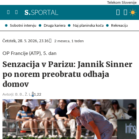
Telekom Slovenije
Sobotni intervju
Druga kariera
Naj planinska koča
Rekreacija
Četrtek, 28. 5. 2026, 23.16
2 meseca, 1 teden
OP Francije (ATP), 5. dan
Senzacija v Parizu: Jannik Sinner
po norem preobratu odhaja
domov
Avtorji:
B. B.,
Ž. L.
1,22