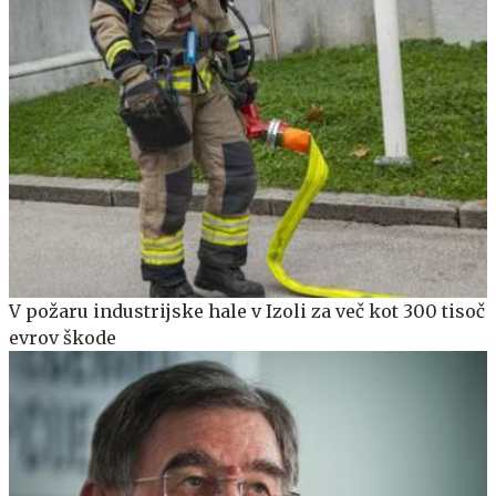
V požaru industrijske hale v Izoli za več kot 300 tisoč
evrov škode