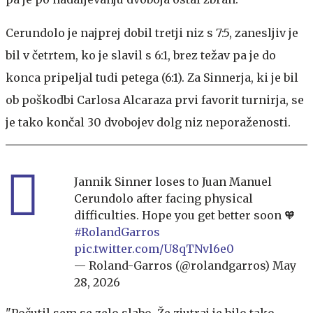
Cerundolo je najprej dobil tretji niz s 7:5, zanesljiv je
bil v četrtem, ko je slavil s 6:1, brez težav pa je do
konca pripeljal tudi petega (6:1). Za Sinnerja, ki je bil
ob poškodbi Carlosa Alcaraza prvi favorit turnirja, se
je tako končal 30 dvobojev dolg niz neporaženosti.
Jannik Sinner loses to Juan Manuel
Cerundolo after facing physical
difficulties. Hope you get better soon 🧡
#RolandGarros
pic.twitter.com/U8qTNvl6e0
— Roland-Garros (@rolandgarros)
May
28, 2026
"Počutil sem se zelo slabo. Že zjutraj je bilo tako,