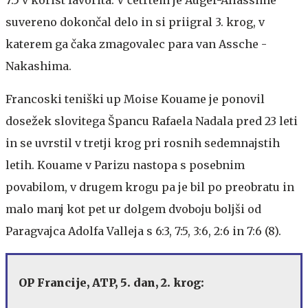
suvereno dokončal delo in si priigral 3. krog, v
katerem ga čaka zmagovalec para van Assche -
Nakashima.
Francoski teniški up Moise Kouame je ponovil
dosežek slovitega Špancu Rafaela Nadala pred 23 leti
in se uvrstil v tretji krog pri rosnih sedemnajstih
letih. Kouame v Parizu nastopa s posebnim
povabilom, v drugem krogu pa je bil po preobratu in
malo manj kot pet ur dolgem dvoboju boljši od
Paragvajca Adolfa Valleja s 6:3, 7:5, 3:6, 2:6 in 7:6 (8).
OP Francije, ATP, 5. dan, 2. krog: