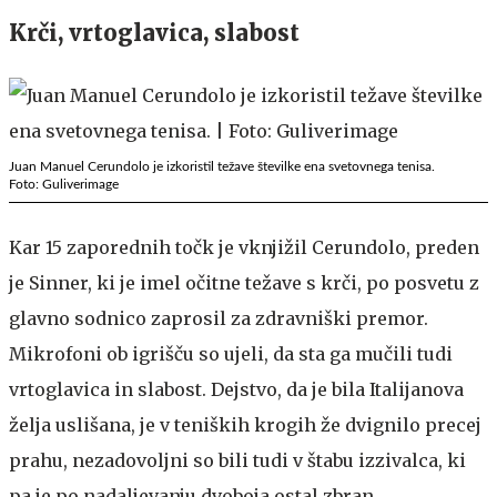
Krči, vrtoglavica, slabost
Juan Manuel Cerundolo je izkoristil težave številke ena svetovnega tenisa.
Foto: Guliverimage
Kar 15 zaporednih točk je vknjižil Cerundolo, preden
je Sinner, ki je imel očitne težave s krči, po posvetu z
glavno sodnico zaprosil za zdravniški premor.
Mikrofoni ob igrišču so ujeli, da sta ga mučili tudi
vrtoglavica in slabost. Dejstvo, da je bila Italijanova
želja uslišana, je v teniških krogih že dvignilo precej
prahu, nezadovoljni so bili tudi v štabu izzivalca, ki
pa je po nadaljevanju dvoboja ostal zbran.