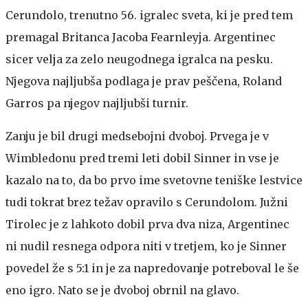
Cerundolo, trenutno 56. igralec sveta, ki je pred tem
premagal Britanca Jacoba Fearnleyja. Argentinec
sicer velja za zelo neugodnega igralca na pesku.
Njegova najljubša podlaga je prav peščena, Roland
Garros pa njegov najljubši turnir.
Zanju je bil drugi medsebojni dvoboj. Prvega je v
Wimbledonu pred tremi leti dobil Sinner in vse je
kazalo na to, da bo prvo ime svetovne teniške lestvice
tudi tokrat brez težav opravilo s Cerundolom. Južni
Tirolec je z lahkoto dobil prva dva niza, Argentinec
ni nudil resnega odpora niti v tretjem, ko je Sinner
povedel že s 5:1 in je za napredovanje potreboval le še
eno igro. Nato se je dvoboj obrnil na glavo.