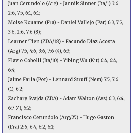
Juan Cerundolo (Arg) - Jannik Sinner (Ita/1) 3:6,
2:6, 7:5, 6:1, 6:1;
Moise Kouame (Fra) - Daniel Vallejo (Par) 6:3, 7:5,
3:6, 2:6, 7:6 (8);
Learner Tien (ZDA/18) - Facundo Diaz Acosta
(Arg) 7:5, 4:6, 3:6, 7:6 (4), 6:3;
Flavio Cobolli (Ita/10) - Yibing Wu (Kit) 6:4, 6:4,
6:4;
Jaime Faria (Por) - Lennard Struff (Nem) 7:5, 7:6
(1), 6:2;
Zachary Svajda (ZDA) - Adam Walton (Avs) 6:3, 6:4,
6:7 (4), 6:2;
Francisco Cerundolo (Arg/25) - Hugo Gaston
(Fra) 2:6, 6:4, 6:2, 6:1;