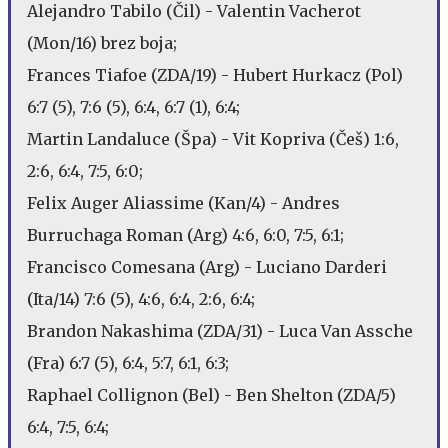
Alejandro Tabilo (Čil) - Valentin Vacherot
(Mon/16) brez boja;
Frances Tiafoe (ZDA/19) - Hubert Hurkacz (Pol)
6:7 (5), 7:6 (5), 6:4, 6:7 (1), 6:4;
Martin Landaluce (Špa) - Vit Kopriva (Češ) 1:6,
2:6, 6:4, 7:5, 6:0;
Felix Auger Aliassime (Kan/4) - Andres
Burruchaga Roman (Arg) 4:6, 6:0, 7:5, 6:1;
Francisco Comesana (Arg) - Luciano Darderi
(Ita/14) 7:6 (5), 4:6, 6:4, 2:6, 6:4;
Brandon Nakashima (ZDA/31) - Luca Van Assche
(Fra) 6:7 (5), 6:4, 5:7, 6:1, 6:3;
Raphael Collignon (Bel) - Ben Shelton (ZDA/5)
6:4, 7:5, 6:4;