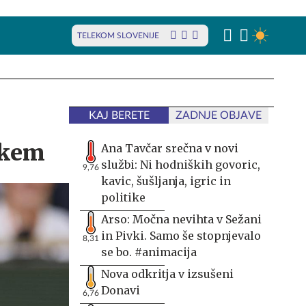
TELEKOM SLOVENIJE
KAJ BERETE
ZADNJE OBJAVE
škem
Ana Tavčar srečna v novi
službi: Ni hodniških govoric,
9,76
kavic, šušljanja, igric in
politike
Arso: Močna nevihta v Sežani
in Pivki. Samo še stopnjevalo
8,31
se bo. #animacija
Nova odkritja v izsušeni
Donavi
6,76