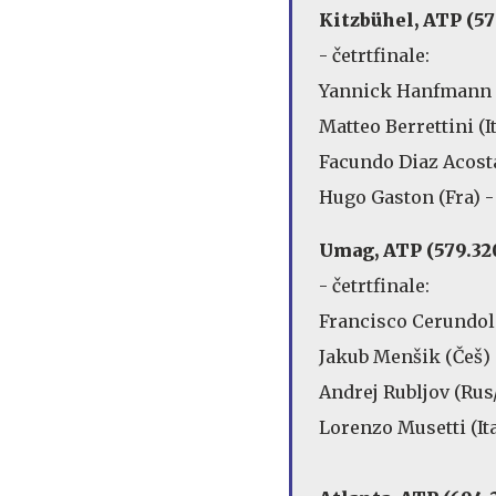
Kitzbühel, ATP (57
- četrtfinale:
Yannick Hanfmann (N
Matteo Berrettini (I
Facundo Diaz Acosta (
Hugo Gaston (Fra) - S
Umag, ATP (579.320
- četrtfinale:
Francisco Cerundolo (
Jakub Menšik (Češ) 
Andrej Rubljov (Rus/
Lorenzo Musetti (Ita/2