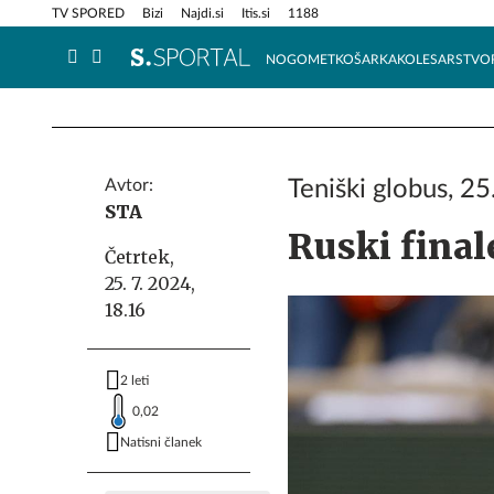
Info in obvestila
Tehnik
TV SPORED
Bizi
Najdi.si
Itis.si
1188
NOGOMET
KOŠARKA
KOLESARSTVO
Avtor:
Teniški globus, 25. 
STA
Ruski final
Četrtek,
25. 7. 2024,
18.16
2 leti
0,02
Natisni članek