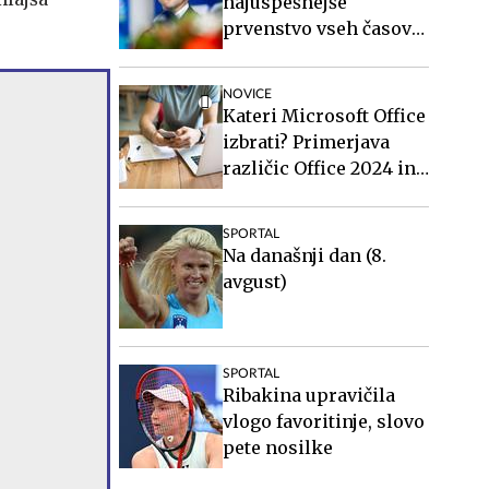
najuspešnejše
prvenstvo vseh časov
za slovensko atletiko
NOVICE
Kateri Microsoft Office
izbrati? Primerjava
različic Office 2024 in
Office 2021.
SPORTAL
Na današnji dan (8.
avgust)
SPORTAL
Ribakina upravičila
vlogo favoritinje, slovo
pete nosilke