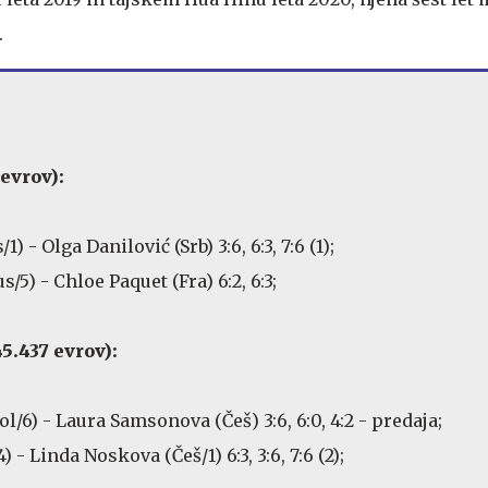
.
 evrov):
) - Olga Danilović (Srb) 3:6, 6:3, 7:6 (1);
/5) - Chloe Paquet (Fra) 6:2, 6:3;
5.437 evrov):
/6) - Laura Samsonova (Češ) 3:6, 6:0, 4:2 - predaja;
 - Linda Noskova (Češ/1) 6:3, 3:6, 7:6 (2);