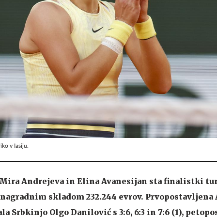
ko v Iasiju.
 Mira Andrejeva in Elina Avanesijan sta finalistki t
 nagradnim skladom 232.244 evrov. Prvopostavljena
la Srbkinjo Olgo Danilović s 3:6, 6:3 in 7:6 (1), petop