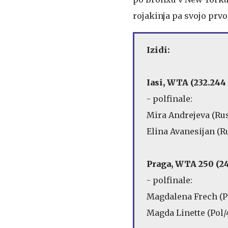
rojakinja pa svojo prvo
Izidi:
Iasi, WTA (232.244
- polfinale:
Mira Andrejeva (Rus/1
Elina Avanesijan (Rus
Praga, WTA 250 (24
- polfinale:
Magdalena Frech (Pol
Magda Linette (Pol/4)