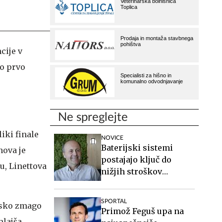
cije v
jo prvo
Ne spreglejte
liki finale
NOVICE
Baterijski sistemi
nova je
postajajo ključ do
zu, Linettova
nižjih stroškov
elektrike v podjetjih
SPORTAL
irsko zmago
Primož Feguš upa na
mlajša