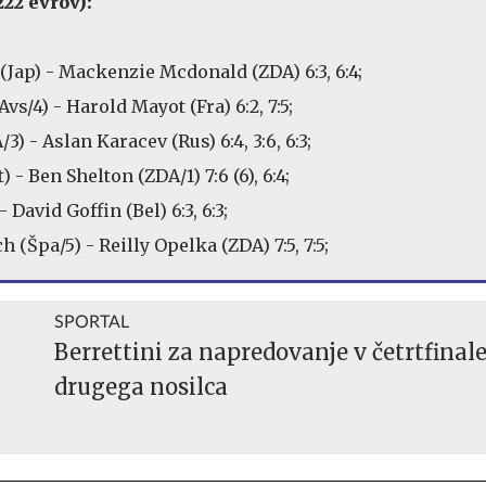
222 evrov):
(Jap) - Mackenzie Mcdonald (ZDA) 6:3, 6:4;
/4) - Harold Mayot (Fra) 6:2, 7:5;
) - Aslan Karacev (Rus) 6:4, 3:6, 6:3;
 - Ben Shelton (ZDA/1) 7:6 (6), 6:4;
 David Goffin (Bel) 6:3, 6:3;
 (Špa/5) - Reilly Opelka (ZDA) 7:5, 7:5;
SPORTAL
Berrettini za napredovanje v četrtfinal
drugega nosilca