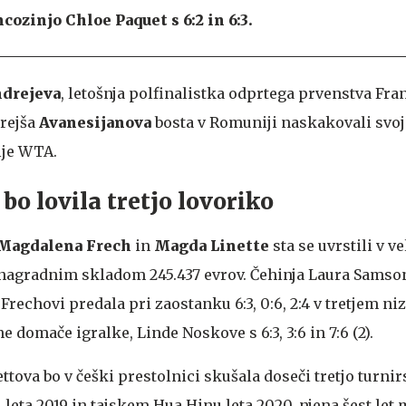
ozinjo Chloe Paquet s 6:2 in 6:3.
drejeva
, letošnja polfinalistka odprtega prvenstva Fran
arejša
Avanesijanova
bosta v Romuniji naskakovali svo
ije WTA.
bo lovila tretjo lovoriko
Magdalena Frech
in
Magda Linette
sta se uvrstili v ve
 nagradnim skladom 245.437 evrov. Čehinja Laura Samso
Frechovi predala pri zaostanku 6:3, 0:6, 2:4 v tretjem ni
ene domače igralke, Linde Noskove s 6:3, 3:6 in 7:6 (2).
ttova bo v češki prestolnici skušala doseči tretjo turn
eta 2019 in tajskem Hua Hinu leta 2020, njena šest let 