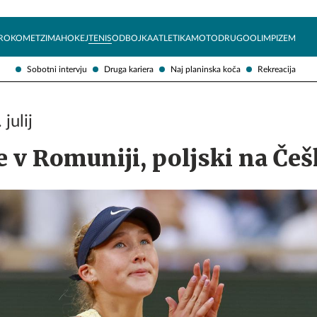
Želite prejemati e-novice?
Uživajmo pametno
ROKOMET
ZIMA
HOKEJ
TENIS
ODBOJKA
ATLETIKA
MOTO
DRUGO
OLIMPIZEM
Sobotni intervju
Druga kariera
Naj planinska koča
Rekreacija
julij
e v Romuniji, poljski na Če