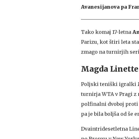
Avanesijanova pa Franc
Tako komaj 17-letna
An
Parizu, kot štiri leta st
zmago na turnirjih ser
Magda Linette 
Poljski teniški igralki
turnirja WTA v Pragi z
polfinalni dvoboj proti 
pa je bila boljša od še 
Dvaintridesetletna Line
po Bronxu v New Yorku l