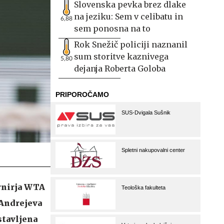
Slovenska pevka brez dlake
na jeziku: Sem v celibatu in
6,88
sem ponosna na to
Rok Snežič policiji naznanil
sum storitve kaznivega
5,80
dejanja Roberta Goloba
urnirja WTA
 Andrejeva
ostavljena