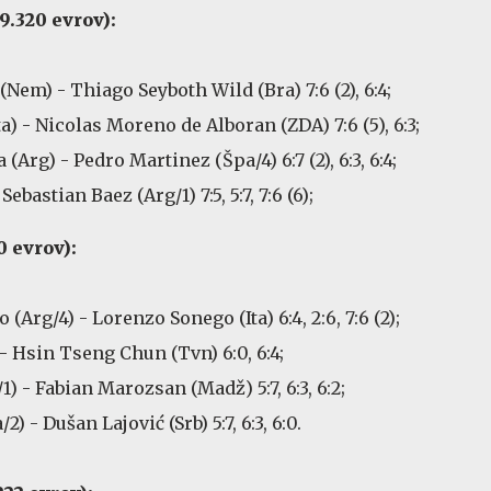
9.320 evrov):
em) - Thiago Seyboth Wild (Bra) 7:6 (2), 6:4;
ta) - Nicolas Moreno de Alboran (ZDA) 7:6 (5), 6:3;
Arg) - Pedro Martinez (Špa/4) 6:7 (2), 6:3, 6:4;
ebastian Baez (Arg/1) 7:5, 5:7, 7:6 (6);
 evrov):
Arg/4) - Lorenzo Sonego (Ita) 6:4, 2:6, 7:6 (2);
- Hsin Tseng Chun (Tvn) 6:0, 6:4;
1) - Fabian Marozsan (Madž) 5:7, 6:3, 6:2;
) - Dušan Lajović (Srb) 5:7, 6:3, 6:0.