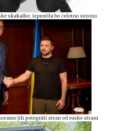
ke skakalke, izpustila bo celotno sezono
Moramo jih potegniti stran od ruske strani