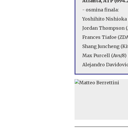
Atlanta, ATP (694.
- osmina finala:
Yoshihito Nishioka 
Jordan Thompson (Avs
Frances Tiafoe (ZDA/3
Shang Juncheng (Kit)
Max Purcell (Avs/8) -
Alejandro Davidovich