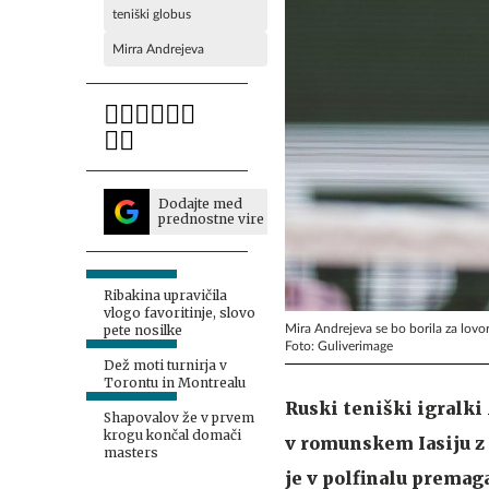
teniški globus
Mirra Andrejeva
Dodajte med
prednostne vire
Ribakina upravičila
vlogo favoritinje, slovo
Mira Andrejeva se bo borila za lovori
pete nosilke
Foto: Guliverimage
Dež moti turnirja v
Torontu in Montrealu
Ruski teniški igralki
Shapovalov že v prvem
krogu končal domači
v romunskem Iasiju z
masters
je v polfinalu premaga