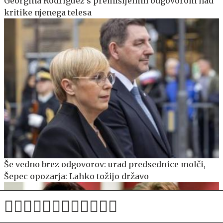
Georgina Rodríguez s premišljenim odgovorom nad
kritike njenega telesa
Še vedno brez odgovorov: urad predsednice molči,
Šepec opozarja: Lahko tožijo državo