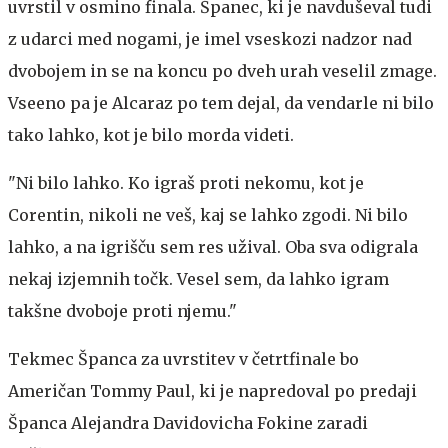
uvrstil v osmino finala. Španec, ki je navduševal tudi
z udarci med nogami, je imel vseskozi nadzor nad
dvobojem in se na koncu po dveh urah veselil zmage.
Vseeno pa je Alcaraz po tem dejal, da vendarle ni bilo
tako lahko, kot je bilo morda videti.
"Ni bilo lahko. Ko igraš proti nekomu, kot je
Corentin, nikoli ne veš, kaj se lahko zgodi. Ni bilo
lahko, a na igrišču sem res užival. Oba sva odigrala
nekaj izjemnih točk. Vesel sem, da lahko igram
takšne dvoboje proti njemu."
Tekmec Španca za uvrstitev v četrtfinale bo
Američan Tommy Paul, ki je napredoval po predaji
Španca Alejandra Davidovicha Fokine zaradi