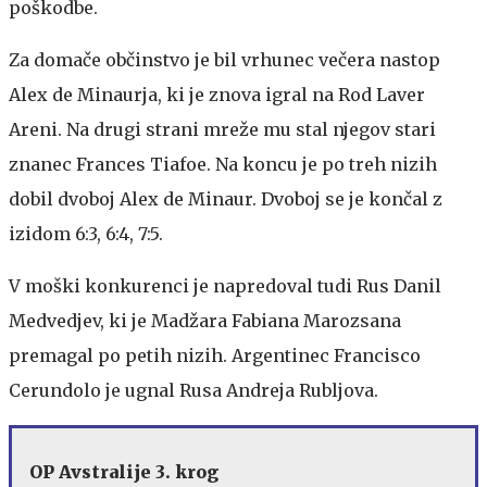
poškodbe.
Za domače občinstvo je bil vrhunec večera nastop
Alex de Minaurja, ki je znova igral na Rod Laver
Areni. Na drugi strani mreže mu stal njegov stari
znanec Frances Tiafoe. Na koncu je po treh nizih
dobil dvoboj Alex de Minaur. Dvoboj se je končal z
izidom 6:3, 6:4, 7:5.
V moški konkurenci je napredoval tudi Rus Danil
Medvedjev, ki je Madžara Fabiana Marozsana
premagal po petih nizih. Argentinec Francisco
Cerundolo je ugnal Rusa Andreja Rubljova.
OP Avstralije 3. krog