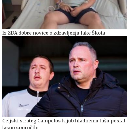
Iz ZDA dobre novice o zdravljenju Jake Škofa
Celjski strateg Campelos kljub hladnemu tušu poslal
jasno sporočilo