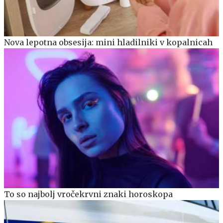
Nova lepotna obsesija: mini hladilniki v kopalnicah
To so najbolj vročekrvni znaki horoskopa