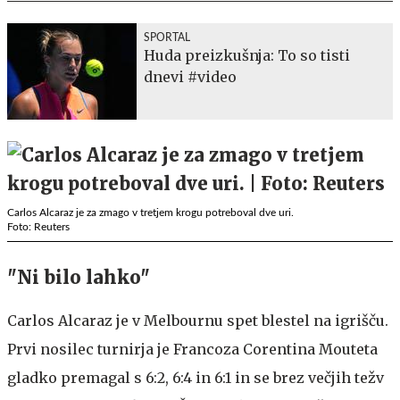
SPORTAL
Huda preizkušnja: To so tisti
dnevi #video
Carlos Alcaraz je za zmago v tretjem krogu potreboval dve uri.
Foto: Reuters
"Ni bilo lahko"
Carlos Alcaraz je v Melbournu spet blestel na igrišču.
Prvi nosilec turnirja je Francoza Corentina Mouteta
gladko premagal s 6:2, 6:4 in 6:1 in se brez večjih težv