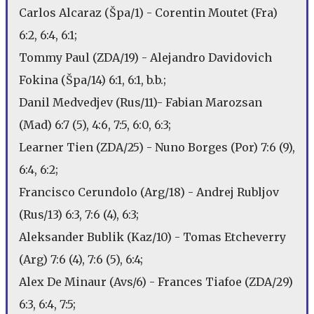
Carlos Alcaraz (Špa/1) - Corentin Moutet (Fra)
6:2, 6:4, 6:1;
Tommy Paul (ZDA/19) - Alejandro Davidovich
Fokina (Špa/14) 6:1, 6:1, b.b.;
Danil Medvedjev (Rus/11)- Fabian Marozsan
(Mad) 6:7 (5), 4:6, 7:5, 6:0, 6:3;
Learner Tien (ZDA/25) - Nuno Borges (Por) 7:6 (9),
6:4, 6:2;
Francisco Cerundolo (Arg/18) - Andrej Rubljov
(Rus/13) 6:3, 7:6 (4), 6:3;
Aleksander Bublik (Kaz/10) - Tomas Etcheverry
(Arg) 7:6 (4), 7:6 (5), 6:4;
Alex De Minaur (Avs/6) - Frances Tiafoe (ZDA/29)
6:3, 6:4, 7:5;