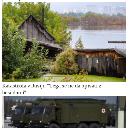
Katastrofa v Rusiji: "Tega se ne da opisati z
besedami"