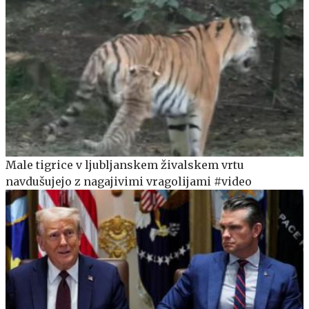
Male tigrice v ljubljanskem živalskem vrtu
navdušujejo z nagajivimi vragolijami #video