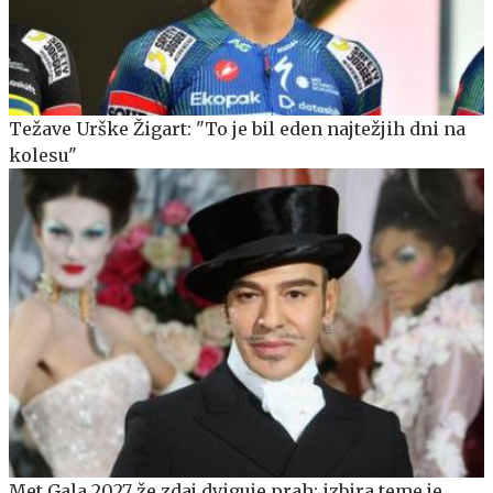
Težave Urške Žigart: "To je bil eden najtežjih dni na
kolesu"
Met Gala 2027 že zdaj dviguje prah: izbira teme je