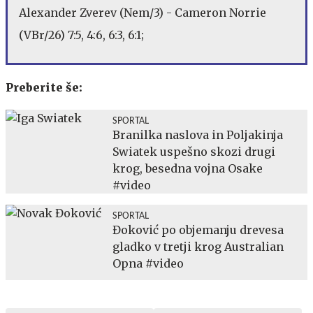
Alexander Zverev (Nem/3) - Cameron Norrie
(VBr/26) 7:5, 4:6, 6:3, 6:1;
Preberite še:
SPORTAL
Branilka naslova in Poljakinja
Swiatek uspešno skozi drugi
krog, besedna vojna Osake
#video
SPORTAL
Đoković po objemanju drevesa
gladko v tretji krog Australian
Opna #video