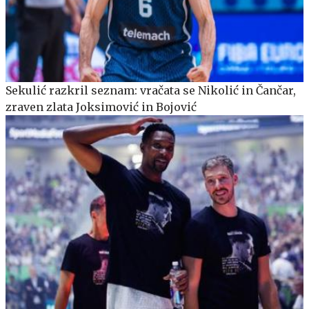
Sekulić razkril seznam: vračata se Nikolić in Čančar,
zraven zlata Joksimović in Bojović