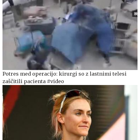
Potres med operacijo: kirurgi so z lastnimi telesi
zaščitili pacienta #video