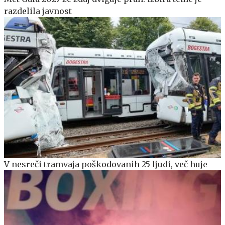
razdelila javnost
V nesreči tramvaja poškodovanih 25 ljudi, več huje