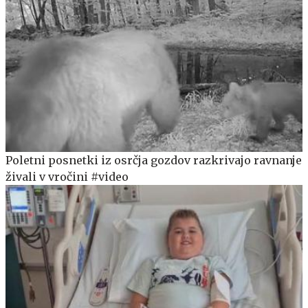
Poletni posnetki iz osrčja gozdov razkrivajo ravnanje
živali v vročini #video