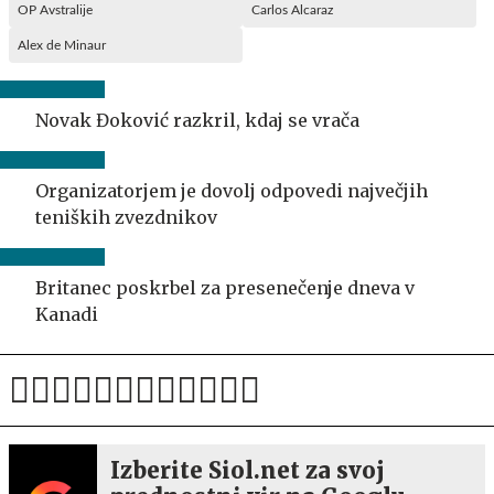
OP Avstralije
Carlos Alcaraz
Alex de Minaur
Novak Đoković razkril, kdaj se vrača
Organizatorjem je dovolj odpovedi največjih
teniških zvezdnikov
Britanec poskrbel za presenečenje dneva v
Kanadi
Izberite Siol.net za svoj