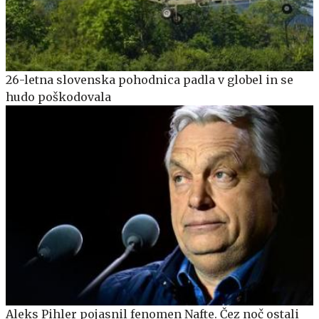
26-letna slovenska pohodnica padla v globel in se
hudo poškodovala
Aleks Pihler pojasnil fenomen Nafte. Čez noč ostali