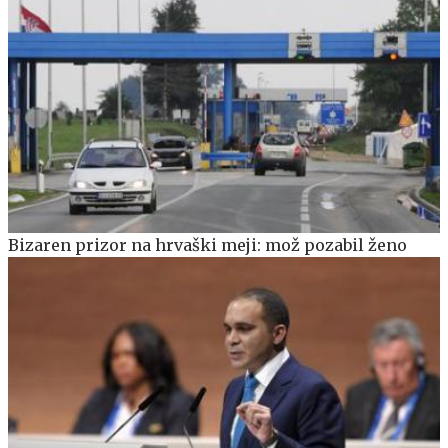
Bizaren prizor na hrvaški meji: mož pozabil ženo