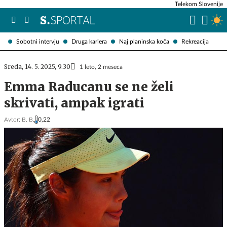
Telekom Slovenije
Sobotni intervju
Druga kariera
Naj planinska koča
Rekreacija
Sreda, 14. 5. 2025, 9.30
1 leto, 2 meseca
Emma Raducanu se ne želi
skrivati, ampak igrati
Avtor:
B. B.
0,22