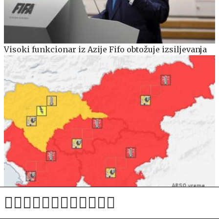
Visoki funkcionar iz Azije Fifo obtožuje izsiljevanja
Arso razglasil najvišjo stopnjo ogroženosti: vročina
bo trajala še dva dni, sledi krajša ohladitev