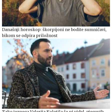
Današnji horoskop: škorpijoni ne bodite sumničavi,
bikom se odpira priložnost
Tako jeznega Valerija Kolotila še ni videl, njegovih