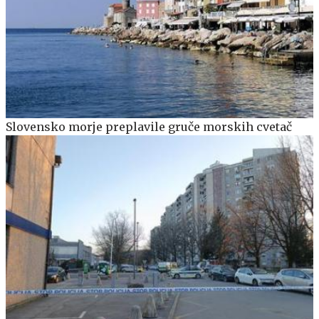
Slovensko morje preplavile gruče morskih cvetač