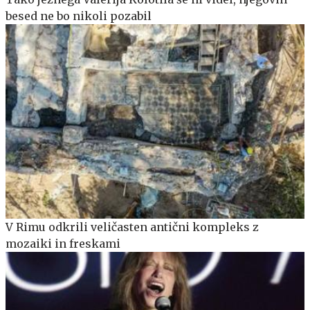
besed ne bo nikoli pozabil
V Rimu odkrili veličasten antični kompleks z
mozaiki in freskami