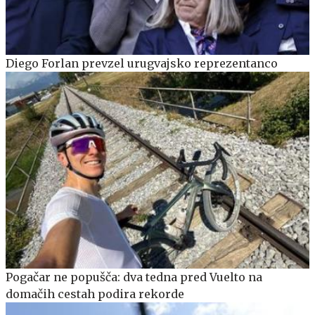
Diego Forlan prevzel urugvajsko reprezentanco
Pogačar ne popušča: dva tedna pred Vuelto na
domačih cestah podira rekorde