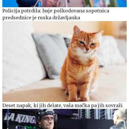
Policija potrdila: huje poškodovana sopotnica
predsednice je ruska državljanka
Deset napak, ki jih delate, vaša mačka pa jih sovraži