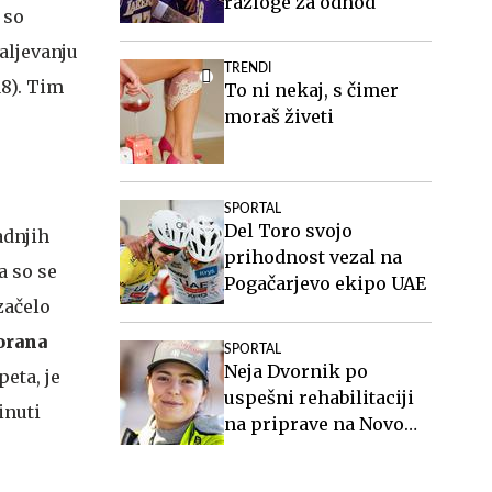
razloge za odhod
 so
daljevanju
TRENDI
18). Tim
To ni nekaj, s čimer
moraš živeti
SPORTAL
Del Toro svojo
adnjih
prihodnost vezal na
a so se
Pogačarjevo ekipo UAE
začelo
orana
SPORTAL
Neja Dvornik po
eta, je
uspešni rehabilitaciji
inuti
na priprave na Novo
Zelandijo