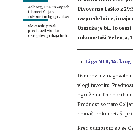
Aalborg, PSG in Zagreb
Pivovarno Laško z 29:3
tekmeci Celja v
rokometni ligi prvakov
razpredelnice, imajo 
Slovenski prvak
Ormoža je bil to osmi
predstavil visoko
okrepitev, prihaja tudi
rokometaši Velenja, T
Soršak
Liga NLB, 14. krog
Dvomov o zmagovalcu ne
vlogi favorita. Prednost
ogrožena. Po dobrih des
Prednost so nato Celjan
domači rokometaši pribl
Pred odmorom so se Cel