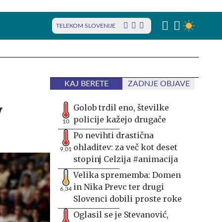
TELEKOM SLOVENIJE
KAJ BERETE
ZADNJE OBJAVE
v
Golob trdil eno, številke
policije kažejo drugače
10
Po nevihti drastična
ohladitev: za več kot deset
9,01
stopinj Celzija #animacija
Velika sprememba: Domen
in Nika Prevc ter drugi
6,34
Slovenci dobili proste roke
Oglasil se je Stevanović,