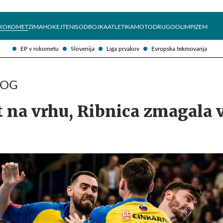
Želite prejemati e-novice?
Uživajmo pametno
ROKOMET
ZIMA
HOKEJ
TENIS
ODBOJKA
ATLETIKA
MOTO
DRUGO
OLIMPIZEM
EP v rokometu
Slovenija
Liga prvakov
Evropska tekmovanja
ROG
t na vrhu, Ribnica zmagala 