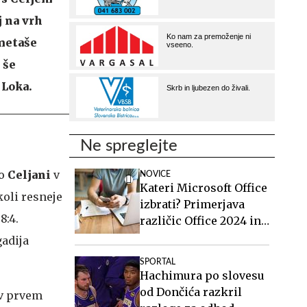
j na vrh
ometaše
 še
 Loka.
Ne spreglejte
mo
Celjani
v
NOVICE
Kateri Microsoft Office
koli resneje
izbrati? Primerjava
8:4.
različic Office 2024 in
Office 2021.
gadija
SPORTAL
Hachimura po slovesu
od Dončića razkril
 v prvem