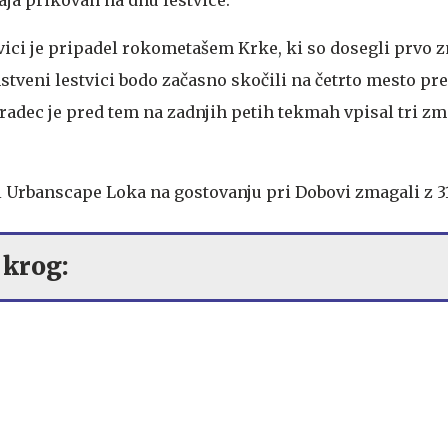
vici je pripadel rokometašem Krke, ki so dosegli prvo
stveni lestvici bodo začasno skočili na četrto mesto pr
radec je pred tem na zadnjih petih tekmah vpisal tri zm
 Urbanscape Loka na gostovanju pri Dobovi zmagali z 31
 krog: