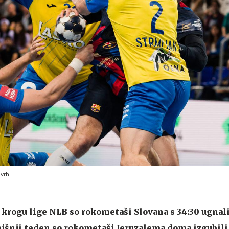
 vrh.
krogu lige NLB so rokometaši Slovana s 34:30 ugnali
ejšnji teden so rokometaši Jeruzalema doma izgubili