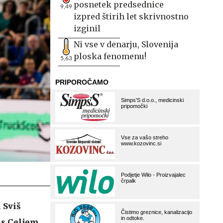
posnetek predsednice
9,49
izpred štirih let skrivnostno
izginil
Ni vse v denarju, Slovenija
ploska fenomenu!
5,63
 Sviš
 s Celjem