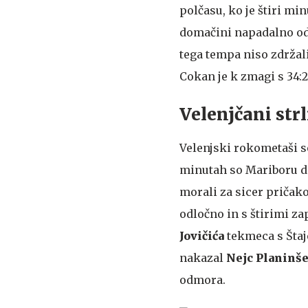
polčasu, ko je štiri mi
domačini napadalno odpr
tega tempa niso zdržali
Cokan je k zmagi s 34:2
Velenjčani str
Velenjski rokometaši s
minutah so Mariboru dov
morali za sicer pričak
odločno in s štirimi za
Jovičića
tekmeca s Štaje
nakazal
Nejc Planinš
odmora.