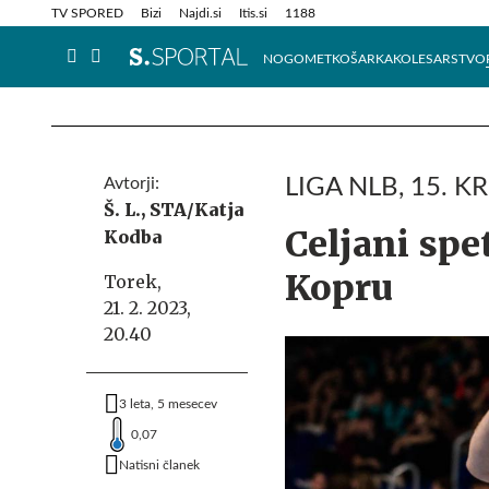
Info in obvestila
Tehnik
TV SPORED
Bizi
Najdi.si
Itis.si
1188
NOGOMET
KOŠARKA
KOLESARSTVO
Avtorji:
LIGA NLB, 15. K
Š. L.,
STA/Katja
Celjani spe
Kodba
Kopru
Torek,
21. 2. 2023,
20.40
3 leta, 5 mesecev
0,07
Natisni članek