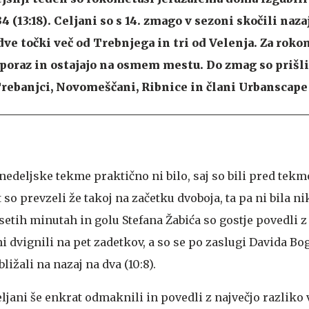
4 (13:18). Celjani so s 14. zmago v sezoni skočili naza
dve točki več od Trebnjega in tri od Velenja. Za rok
 poraz in ostajajo na osmem mestu. Do zmag so prišli
rebanjci, Novomeščani, Ribnice in člani Urbanscape
deljske tekme praktično ni bilo, saj so bili pred tek
 so prevzeli že takoj na začetku dvoboja, ta pa ni bila ni
etih minutah in golu Stefana Žabića so gostje povedli z 
i dvignili na pet zadetkov, a so se po zaslugi Davida Bo
ižali na nazaj na dva (10:8).
jani še enkrat odmaknili in povedli z največjo razliko