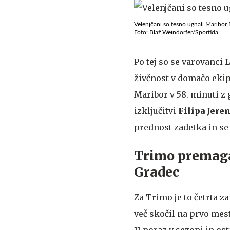
Velenjčani so tesno ugnali Maribor 
Foto: Blaž Weindorfer/Sportida
Po tej so se varovanci
L
živčnost v domačo ekip
Maribor v 58. minuti z 
izključitvi
Filipa Jere
prednost zadetka in se
Trimo premaga
Gradec
Za Trimo je to četrta 
več skočil na prvo mest
11 poraz v sezoni in os