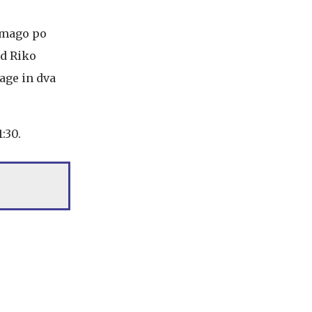
 zmago po
ed Riko
age in dva
:30.