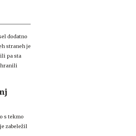
sel dodatno
eh straneh je
li pa sta
ohranili
nj
no s tekmo
je zabeležil