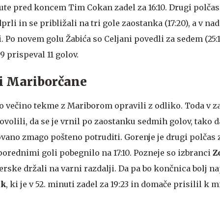
nute pred koncem Tim Cokan zadel za 16:10. Drugi polčas
li in se približali na tri gole zaostanka (17:20), a v na
. Po novem golu Žabića so Celjani povedli za sedem (25:
9 prispeval 11 golov.
li Mariborčane
o večino tekme z Mariborom opravili z odliko. Toda v z
olili, da se je vrnil po zaostanku sedmih golov, tako d
ovano zmago pošteno potruditi. Gorenje je drugi polčas 
porednimi goli pobegnilo na 17:10. Pozneje so izbranci
Z
rske držali na varni razdalji. Da pa bo končnica bolj nap
ek
, ki je v 52. minuti zadel za 19:23 in domače prisilil k m