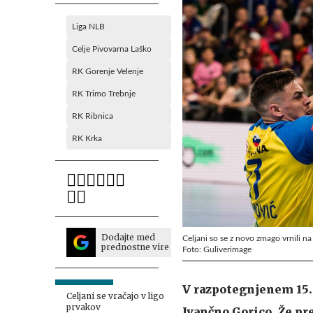
Liga NLB
Celje Pivovarna Laško
RK Gorenje Velenje
RK Trimo Trebnje
RK Ribnica
RK Krka
Dodajte med
Celjani so se z novo zmago vrnili na
prednostne vire
Foto: Guliverimage
V razpotegnjenem 15. 
Celjani se vračajo v ligo
prvakov
Ivančno Gorico. Že pr