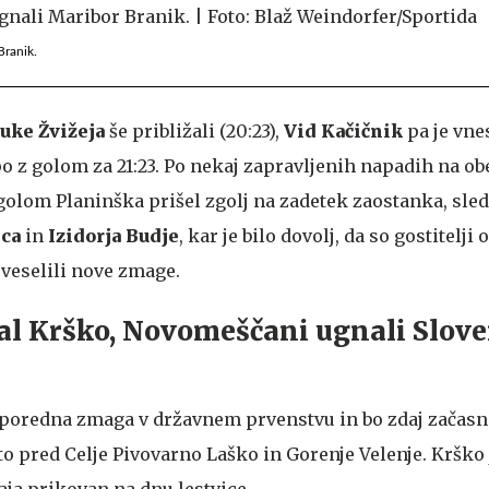
Branik.
uke Žvižeja
še približali (20:23),
Vid Kačičnik
pa je vne
o z golom za 21:23. Po nekaj zapravljenih napadih na ob
golom Planinška prišel zgolj na zadetek zaostanka, sledi
nca
in
Izidorja Budje
, kar je bilo dovolj, da so gostitelji 
 veselili nove zmage.
l Krško, Novomeščani ugnali Slove
zaporedna zmaga v državnem prvenstvu in bo zdaj začas
o pred Celje Pivovarno Laško in Gorenje Velenje. Krško 
taja prikovan na dnu lestvice.