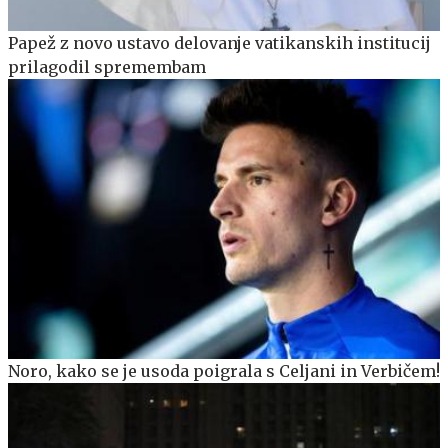
Papež z novo ustavo delovanje vatikanskih institucij
prilagodil spremembam
Noro, kako se je usoda poigrala s Celjani in Verbičem!