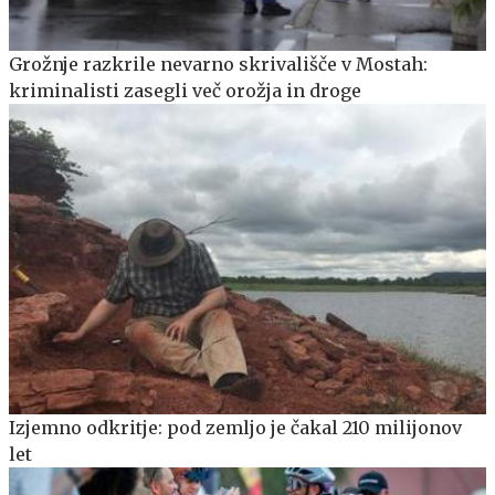
Grožnje razkrile nevarno skrivališče v Mostah:
kriminalisti zasegli več orožja in droge
Izjemno odkritje: pod zemljo je čakal 210 milijonov
let