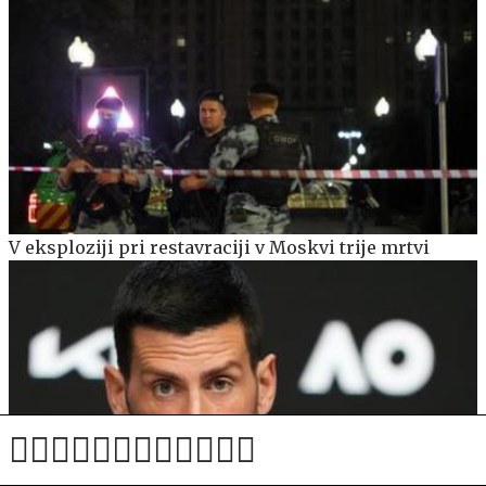
V eksploziji pri restavraciji v Moskvi trije mrtvi