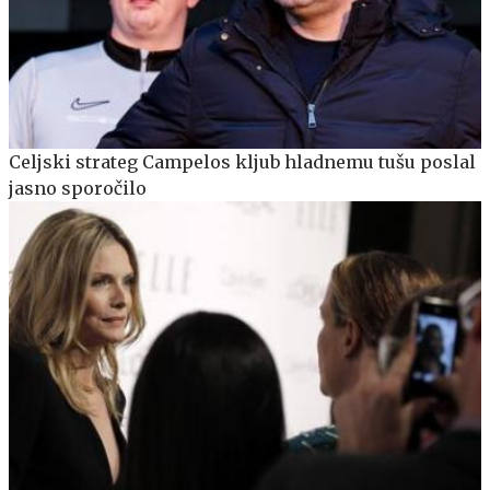
Celjski strateg Campelos kljub hladnemu tušu poslal
jasno sporočilo