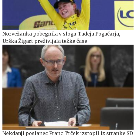
Norvežanka pobegnila v slogu Tadeja Pogačarja,
Urška Žigart preživljala težke čase
Nekdanji poslanec Franc Trček izstopil iz stranke SD