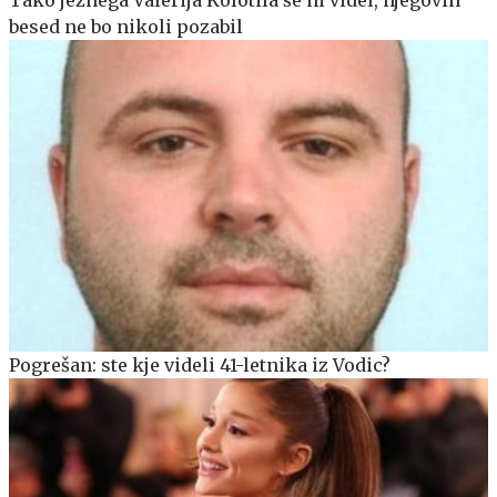
Tako jeznega Valerija Kolotila še ni videl, njegovih
besed ne bo nikoli pozabil
Pogrešan: ste kje videli 41-letnika iz Vodic?