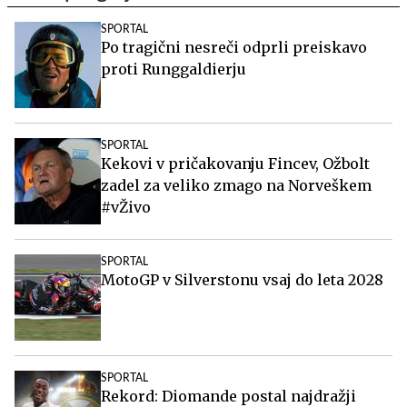
SPORTAL
Po tragični nesreči odprli preiskavo
proti Runggaldierju
SPORTAL
Kekovi v pričakovanju Fincev, Ožbolt
zadel za veliko zmago na Norveškem
#vŽivo
SPORTAL
MotoGP v Silverstonu vsaj do leta 2028
SPORTAL
Rekord: Diomande postal najdražji