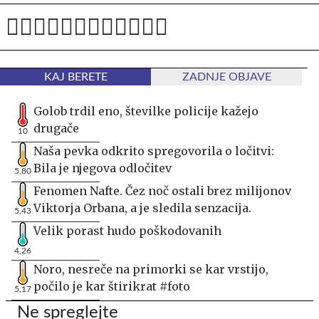
KAJ BERETE
ZADNJE OBJAVE
Golob trdil eno, številke policije kažejo
drugače
10
Naša pevka odkrito spregovorila o ločitvi:
Bila je njegova odločitev
5,80
Fenomen Nafte. Čez noč ostali brez milijonov
Viktorja Orbana, a je sledila senzacija.
5,43
Velik porast hudo poškodovanih
4,26
Noro, nesreče na primorki se kar vrstijo,
počilo je kar štirikrat #foto
5,17
Ne spreglejte