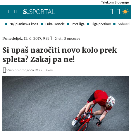
Telekom Slovenije
Naj planinska koča
Luka Dončić
Prva liga
Liga prvakov
Sobotni 
Ponedeljek, 12. 6. 2017, 9.35
2 leti, 5 mesecev
Si upaš naročiti novo kolo prek
spleta? Zakaj pa ne!
Vsebino omogoča ROSE Bikes