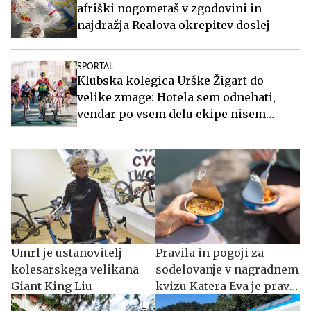
afriški nogometaš v zgodovini in
najdražja Realova okrepitev doslej
SPORTAL
Klubska kolegica Urške Žigart do
velike zmage: Hotela sem odnehati,
vendar po vsem delu ekipe nisem
mogla
Umrl je ustanovitelj
Pravila in pogoji za
kolesarskega velikana
sodelovanje v nagradnem
Giant King Liu
kvizu Katera Eva je prava
zate?